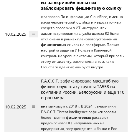
из-за «кривой» попытки
заблокировать фишинговую ссылку
х запросов По информации Cloudflare, именно
из-за человеческой ошибки и недостаточных
средств проверки в ИТ-инструментах
10.02.2025
администрирования служба шлюза R2 была
отключена в рамках планового устранения
фишинговых
ссылок на платформе. Плохая
настройка защиты ИТ-систем Ключевой
контроль на уровне системы, который привел к
этому инциденту, заключался в том, как в
Cloudflare идентифицируют внутре
F.A.C.C.T. зафиксировала масштабную
фишинговую атаку группы ТА558 на
компании России, Белоруссии и ещё 110
стран мира
10.02.2025
вна минимум с 2018 г. В 2024 г. аналитики
F.A.C.C.T. Threat Intelligence зафиксировали
более тысячи
фишинговых
рассылок
вредоносного ПО, направленных на
предприятия, госучреждения и банки в Рос