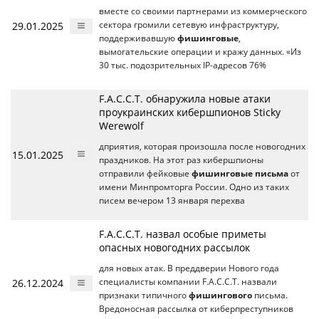
вместе со своими партнерами из коммерческого
29.01.2025
сектора громили сетевую инфраструктуру,
поддерживавшую
фишинговые
,
вымогательские операции и кражу данных. «Из
30 тыс. подозрительных IP-адресов 76%
F.A.C.C.T. обнаружила новые атаки
проукраинских кибершпионов Sticky
Werewolf
дприятия, которая произошла после новогодних
15.01.2025
праздников. На этот раз кибершпионы
отправили фейковые
фишинговые письма
от
имени Минпромторга России. Одно из таких
писем вечером 13 января перехва
F.A.C.C.T. назвал особые приметы
опасных новогодних рассылок
для новых атак. В преддверии Нового года
26.12.2024
специалисты компании F.A.C.C.T. назвали
признаки типичного
фишингового
письма.
Вредоносная рассылка от киберпреступников