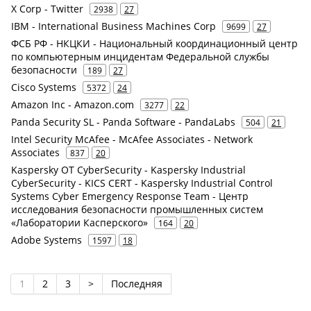
X Corp - Twitter
2938
27
IBM - International Business Machines Corp
9699
27
ФСБ РФ - НКЦКИ - Национальный координационный центр
по компьютерным инцидентам Федеральной службы
безопасности
189
27
Cisco Systems
5372
24
Amazon Inc - Amazon.com
3277
22
Panda Security SL - Panda Software - PandaLabs
504
21
Intel Security McAfee - McAfee Associates - Network
Associates
837
20
Kaspersky OT CyberSecurity - Kaspersky Industrial
CyberSecurity - KICS CERT - Kaspersky Industrial Control
Systems Cyber Emergency Response Team - Центр
исследования безопасности промышленных систем
«Лаборатории Касперского»
164
20
Adobe Systems
1597
18
1
2
3
>
Последняя