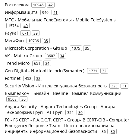
Ростелеком
10945
42
Информзащита
940
41
МТС - Мобильные ТелеСистемы - Mobile TeleSystems
15754
40
PayPal
671
39
МегаФон
10736
35
Microsoft Corporation - GitHub
1075
35
VK - Mail.ru Group
3602
34
Trend Micro
651
34
Gen Digital - NortonLifeLock (Symantec)
1731
32
Fortinet
452
32
Security Vision - Интеллектуальная безопасность
323
31
ВымпелКом - Билайн - Beeline - Вымпел-Коммуникации
9508
30
Angara Security - Angara Technologies Group - Ангара
Технолоджиз Груп - АТ Груп
354
30
F6 - F6 CERT - F.A.С.С.T. CERT - Group-IB CERT-GIB - Computer
Emergency Response Team - Центр реагирования на
инциденты информационной безопасности
86
30