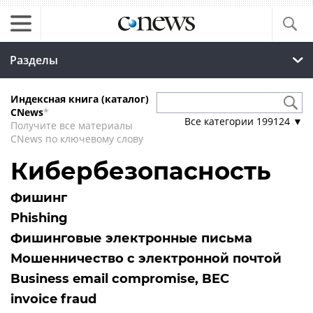
Разделы
Индексная книга (каталог)
CNews
*
Все категории
199124
▼
Получите все материалы
CNews по ключевому слову
Кибербезопасность
Фишинг
Phishing
Фишинговые электронные письма
Мошенничество с электронной почтой
Business email compromise, BEC
invoice fraud