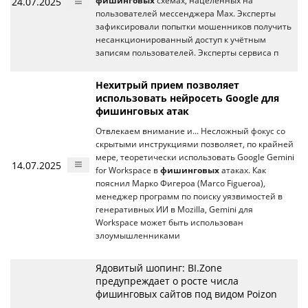
24.07.2025
фишинговых
схемах, нацеленных на
пользователей мессенджера Max. Эксперты
зафиксировали попытки мошенников получить
несанкционированный доступ к учётным
записям пользователей. Эксперты сервиса п
Нехитрый прием позволяет
использовать нейросеть Google для
фишинговых атак
Отвлекаем внимание и... Несложный фокус со
скрытыми инструкциями позволяет, по крайней
мере, теоретически использовать Google Gemini
14.07.2025
for Workspace в
фишинговых
атаках. Как
пояснил Марко Фигероа (Marco Figueroa),
менеджер программ по поиску уязвимостей в
генеративных ИИ в Mozilla, Gemini для
Workspace может быть использован
злоумышленниками
Ядовитый шопинг: BI.Zone
предупреждает о росте числа
фишинговых сайтов под видом Poizon