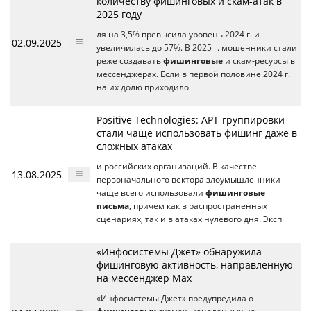
количеству фишинговых и скам-атак в
2025 году
ля на 3,5% превысила уровень 2024 г. и
02.09.2025
увеличилась до 57%. В 2025 г. мошенники стали
реже создавать
фишинговые
и скам-ресурсы в
мессенджерах. Если в первой половине 2024 г.
на их долю приходило
Positive Technologies: APT-группировки
стали чаще использовать фишинг даже в
сложных атаках
и российских организаций. В качестве
13.08.2025
первоначального вектора злоумышленники
чаще всего использовали
фишинговые
письма
, причем как в распространенных
сценариях, так и в атаках нулевого дня. Эксп
«Инфосистемы Джет» обнаружила
фишинговую активность, направленную
на мессенджер Max
«Инфосистемы Джет» предупредила о