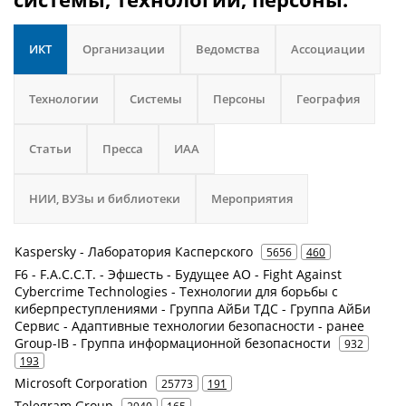
ИКТ
Организации
Ведомства
Ассоциации
Технологии
Системы
Персоны
География
Статьи
Пресса
ИАА
НИИ, ВУЗы и библиотеки
Мероприятия
Kaspersky - Лаборатория Касперского
5656
460
F6 - F.A.С.С.T. - Эфшесть - Будущее АО - Fight Against
Cybercrime Technologies - Технологии для борьбы с
киберпреступлениями - Группа АйБи ТДС - Группа АйБи
Сервис - Адаптивные технологии безопасности - ранее
Group-IB - Группа информационной безопасности
932
193
Microsoft Corporation
25773
191
Telegram Group
2940
165