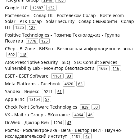
Google LLC
12687
132
Ростелеком - Сόлар ГК - Ростелеком-Солар - Rostelecom-
Solar - РТК-Солар - Solar Security - Солар Секьюрити - Солар
ПТ
1225
127
Positive Technologies - Позитив Текнолоджиз - Группа
Позитив
1778
125
Сбер - BI.Zone - БИЗон - Безопасная информационная зона
602
118
Atos Prescriptive Security - SEQ - SEC Consult Services -
Vulnerability Lab - Монитор безопасности
1693
116
ESET - ESET Software
1161
83
Meta Platforms - Facebook
4620
63
Yandex - Яндекс
9211
61
Apple Inc
13154
57
Check Point Software Technologies
829
50
VK - Mail.ru Group - ВКонтакте
4964
46
Dr.Web - Доктор Веб
1294
43
Ростех - Росэлектроника - Вега - Вектор НИИ - Научно-
исследовательский институт
1101
43