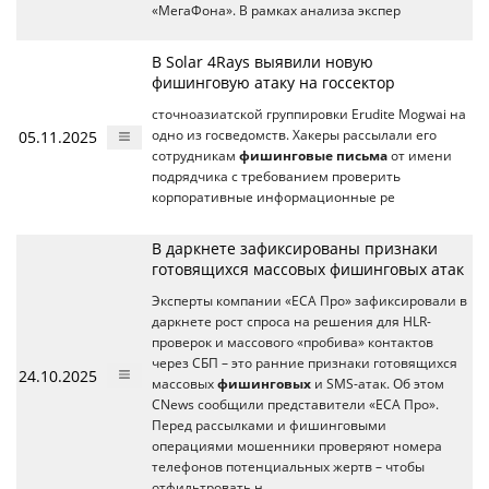
«МегаФона». В рамках анализа экспер
В Solar 4Rays выявили новую
фишинговую атаку на госсектор
сточноазиатской группировки Erudite Mogwai на
05.11.2025
одно из госведомств. Хакеры рассылали его
сотрудникам
фишинговые письма
от имени
подрядчика с требованием проверить
корпоративные информационные ре
В даркнете зафиксированы признаки
готовящихся массовых фишинговых атак
Эксперты компании «ЕСА Про» зафиксировали в
даркнете рост спроса на решения для HLR-
проверок и массового «пробива» контактов
через СБП – это ранние признаки готовящихся
24.10.2025
массовых
фишинговых
и SMS-атак. Об этом
CNews сообщили представители «ЕСА Про».
Перед рассылками и фишинговыми
операциями мошенники проверяют номера
телефонов потенциальных жертв – чтобы
отфильтровать н