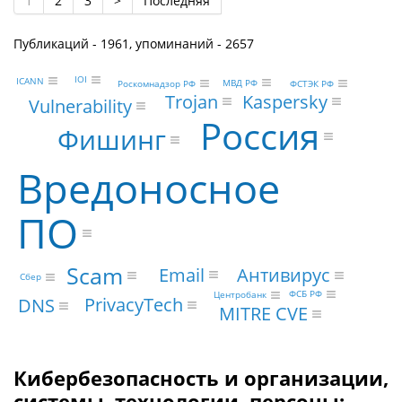
1
2
3
>
Последняя
Публикаций - 1961, упоминаний - 2657
IOI
ICANN
МВД РФ
ФСТЭК РФ
Роскомнадзор РФ
Trojan
Kaspersky
Vulnerability
Россия
Фишинг
Вредоносное
ПО
Scam
Email
Антивирус
Сбер
ФСБ РФ
Центробанк
PrivacyTech
DNS
MITRE CVE
Кибербезопасность и организации,
системы, технологии, персоны: