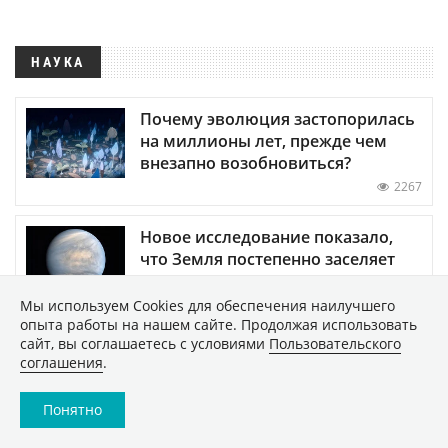
НАУКА
Почему эволюция застопорилась
на миллионы лет, прежде чем
внезапно возобновиться?
2267
Новое исследование показало,
что Земля постепенно заселяет
Венеру жизнью
Мы используем Сookies для обеспечения наилучшего
36189
опыта работы на нашем сайте. Продолжая использовать
сайт, вы соглашаетесь с условиями
Пользовательского
Обнаружены биологические
соглашения
.
часы-хронометр организма —
когда они выходят из строя,
Понятно
развитие человека
останавливается