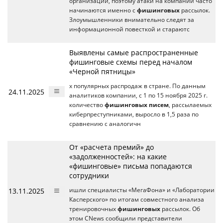
организаций, поэтому атаки на компании часто
начинаются именно с
фишинговых
рассылок.
Злоумышленники внимательно следят за
информационной повесткой и стараютс
Выявлены самые распространенные
фишинговые схемы перед началом
«Черной пятницы»
х популярных распродаж в стране. По данным
24.11.2025
аналитиков компании, с 1 по 15 ноября 2025 г.
количество
фишинговых писем
, рассылаемых
киберпреступниками, выросло в 1,5 раза по
сравнению с аналогичн
От «расчета премий» до
«задолженностей»: на какие
«фишинговые» письма попадаются
сотрудники
13.11.2025
ишли специалисты «МегаФона» и «Лаборатории
Касперского» по итогам совместного анализа
тренировочных
фишинговых
рассылок. Об
этом CNews сообщили представители