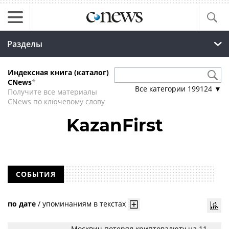
Разделы
Индексная книга (каталог)
CNews
*
Все категории
199124
▼
Получите все материалы
CNews по ключевому слову
KazanFirst
СОБЫТИЯ
по дате
/
упоминаниям в текстах
Москвич потерял криптовалюту на 11