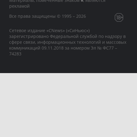
Материалы, помеченные знаком ■, являются
рекламой
Все права защищены © 1995 – 2026
Сетевое издание «CNews» («СиНьюс»)
зарегистрировано Федеральной службой по надзору в
сфере связи, информационных технологий и массовых
коммуникаций 09.11.2018 за номером Эл № ФС77 –
74283