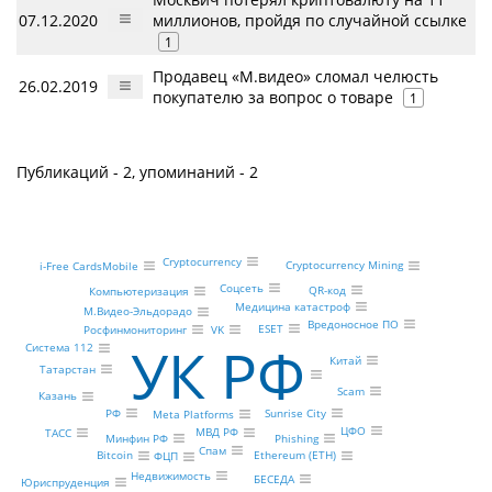
07.12.2020
миллионов, пройдя по случайной ссылке
1
Продавец «М.видео» сломал челюсть
26.02.2019
покупателю за вопрос о товаре
1
Публикаций - 2, упоминаний - 2
Cryptocurrency
Cryptocurrency Mining
i-Free CardsMobile
Соцсеть
QR-код
Компьютеризация
Медицина катастроф
М.Видео-Эльдорадо
Вредоносное ПО
ESET
VK
Росфинмониторинг
УК РФ
Система 112
Китай
Татарстан
Scam
Казань
Sunrise City
РФ
Meta Platforms
ЦФО
МВД РФ
ТАСС
Минфин РФ
Phishing
Спам
Ethereum (ETH)
Bitcoin
ФЦП
Недвижимость
БЕСЕДА
Юриспруденция