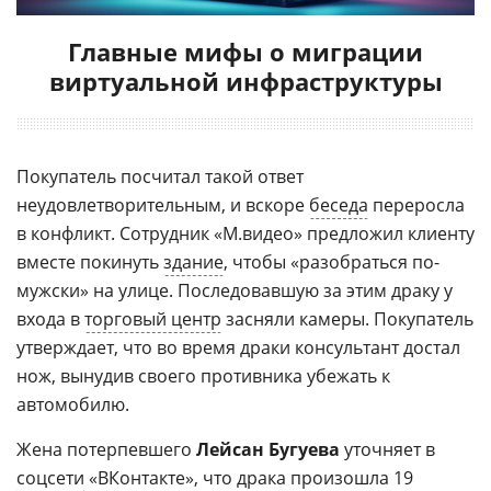
Главные мифы о миграции
виртуальной инфраструктуры
Покупатель посчитал такой ответ
неудовлетворительным, и вскоре
беседа
переросла
в конфликт. Сотрудник «М.видео» предложил клиенту
вместе покинуть
здание
, чтобы «разобраться по-
мужски» на улице. Последовавшую за этим драку у
входа в
торговый центр
засняли камеры. Покупатель
утверждает, что во время драки консультант достал
нож, вынудив своего противника убежать к
автомобилю.
Жена потерпевшего
Лейсан Бугуева
уточняет в
соцсети
«
ВКонтакте
», что драка произошла 19