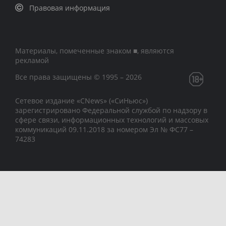
Правовая информация
Материалы, помеченные знаком ■, являются
рекламой
Все права защищены © 1995 – 2026
Сетевое издание «CNews» («СиНьюс»)
зарегистрировано Федеральной службой по надзору в
сфере связи, информационных технологий и массовых
коммуникаций 09.11.2018 за номером Эл № ФС77 –
74283