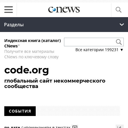
Разделы
Индексная книга (каталог)
CNews
*
Все категории
199231
▼
Получите все материалы
CNews по ключевому слову
code.org
глобальный сайт некоммерческого
сообщества
СОБЫТИЯ
по дате
/
упоминаниям в текстах