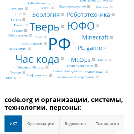
Электроэнергетика
Aalto University
Здравоохранение
Вьетнам
Reddit
Ботаника
Зоология
Робототехника
БПЛА
Тетрис
ЮФО
Тверь
Египет
Греция
РФ
Minecraft
Collaboration
LEGO
Judicial power
PC game
Астрономия
Час кода
MLOps
Startup
Smart технологии
Universal Pictures
Новая Зеландия
Нидерланды
Туризм
Информатика
Уголовное преступление
ПНИПУ
code.org и организации, системы,
технологии, персоны:
ИКТ
Организации
Ведомства
Технологии