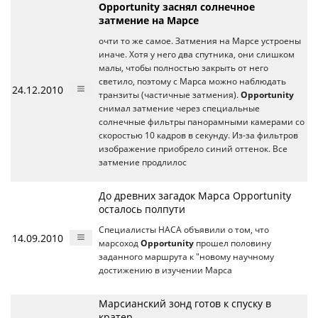
Opportunity заснял солнечное
затмение на Марсе
очти то же самое. Затмения на Марсе устроены
иначе. Хотя у него два спутника, они слишком
малы, чтобы полностью закрыть от него
светило, поэтому с Марса можно наблюдать
24.12.2010
транзиты (частичные затмения).
Opportunity
снимал затмение через специальные
солнечные фильтры панорамными камерами со
скоростью 10 кадров в секунду. Из-за фильтров
изображение приобрело синий оттенок. Все
затмение продлилос
До древних загадок Марса Opportunity
осталось полпути
Специалисты НАСА объявили о том, что
14.09.2010
марсоход
Opportunity
прошел половину
заданного маршрута к "новому научному
достижению в изучении Марса
Марсианский зонд готов к спуску в
кратер