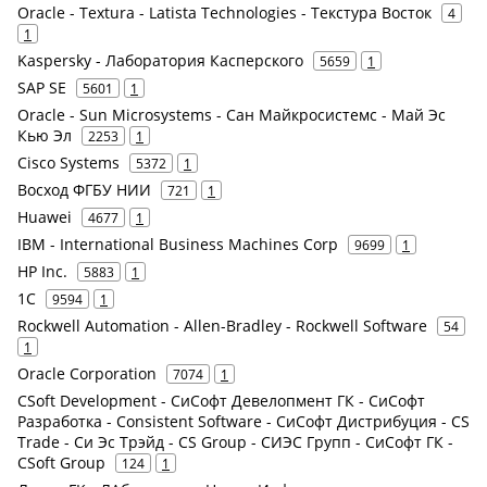
Oracle - Textura - Latista Technologies - Текстура Восток
4
1
Kaspersky - Лаборатория Касперского
5659
1
SAP SE
5601
1
Oracle - Sun Microsystems - Сан Майкросистемс - Май Эс
Кью Эл
2253
1
Cisco Systems
5372
1
Восход ФГБУ НИИ
721
1
Huawei
4677
1
IBM - International Business Machines Corp
9699
1
HP Inc.
5883
1
1С
9594
1
Rockwell Automation - Allen-Bradley - Rockwell Software
54
1
Oracle Corporation
7074
1
CSoft Development - СиСофт Девелопмент ГК - СиСофт
Разработка - Consistent Software - СиСофт Дистрибуция - CS
Trade - Си Эс Трэйд - CS Group - СИЭС Групп - СиСофт ГК -
CSoft Group
124
1