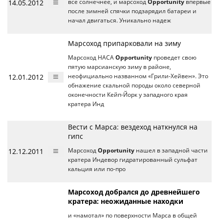
14.05.2012
все солнечнее, и марсоход
Opportunity
впервые
после зимней спячки подзарядил батареи и
начал двигаться. Уникально надеж
Марсоход припарковали на зиму
Марсоход НАСА
Opportunity
проведет свою
пятую марсианскую зиму в районе,
12.01.2012
неофициально названном «Грили-Хейвен». Это
обнажение скальной породы около северной
оконечности Кейп-Йорк у западного края
кратера Инд
Вести с Марса: вездеход наткнулся на
гипс
12.12.2011
Марсоход
Opportunity
нашел в западной части
кратера Индевор гидратированный сульфат
кальция или по-про
Марсоход добрался до древнейшего
кратера: неожиданные находки
и «намотал» по поверхности Марса в общей