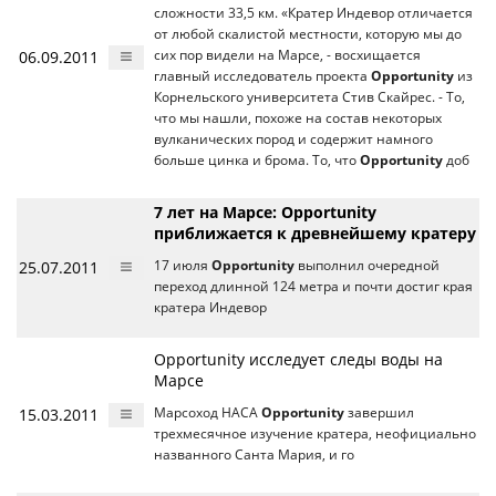
сложности 33,5 км. «Кратер Индевор отличается
от любой скалистой местности, которую мы до
06.09.2011
сих пор видели на Марсе, - восхищается
главный исследователь проекта
Opportunity
из
Корнельского университета Стив Скайрес. - То,
что мы нашли, похоже на состав некоторых
вулканических пород и содержит намного
больше цинка и брома. То, что
Opportunity
доб
7 лет на Марсе: Opportunity
приближается к древнейшему кратеру
25.07.2011
17 июля
Opportunity
выполнил очередной
переход длинной 124 метра и почти достиг края
кратера Индевор
Opportunity исследует следы воды на
Марсе
15.03.2011
Марсоход НАСА
Opportunity
завершил
трехмесячное изучение кратера, неофициально
названного Санта Мария, и го