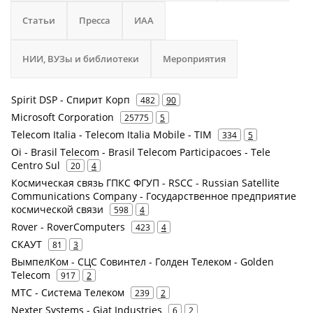
Статьи
Пресса
ИАА
НИИ, ВУЗы и библиотеки
Мероприятия
Spirit DSP - Спирит Корп
482
90
Microsoft Corporation
25775
5
Telecom Italia - Telecom Italia Mobile - TIM
334
5
Oi - Brasil Telecom - Brasil Telecom Participacoes - Tele
Centro Sul
20
4
Космическая связь ГПКС ФГУП - RSCC - Russian Satellite
Communications Company - Государственное предприятие
космической связи
598
4
Rover - RoverComputers
423
4
СКАУТ
81
3
ВымпелКом - СЦС Совинтел - Голден Телеком - Golden
Telecom
917
2
МТС - Система Телеком
239
2
Nexter Systems - Giat Industries
6
2