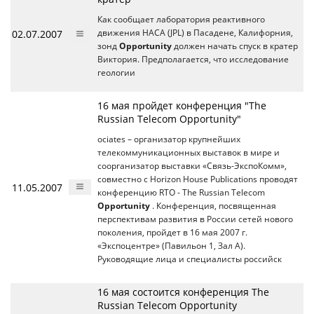
Как сообщает лаборатория реактивного
02.07.2007
движения НАСА (JPL) в Пасадене, Калифорния,
зонд
Opportunity
должен начать спуск в кратер
Виктория. Предполагается, что исследование
геологии
16 мая пройдет конференция "The
Russian Telecom Opportunity"
ociates – организатор крупнейших
телекоммуникационных выставок в мире и
соорганизатор выставки «Связь-ЭкспоКомм»,
cовместно c Horizon House Publications проводят
11.05.2007
конференцию RTO - The Russian Telecom
Opportunity
. Конференция, посвященная
перспективам развития в России сетей нового
поколения, пройдет в 16 мая 2007 г.
«Экспоцентре» (Павильон 1, Зал А).
Руководящие лица и специалисты российск
16 мая состоится конференция The
Russian Telecom Opportunity