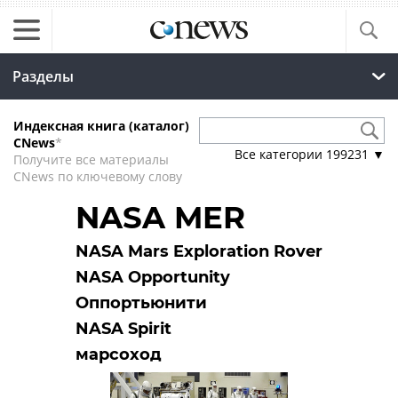
Разделы
Индексная книга (каталог)
CNews
*
Все категории
199231
▼
Получите все материалы
CNews по ключевому слову
NASA MER
NASA Mars Exploration Rover
NASA Opportunity
Оппортьюнити
NASA Spirit
марсоход