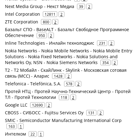
Next Media Group - Некст Медиа
39
2
Intel Corporation
12811
2
ZTE Corporation
800
2
Базальт СПО - BaseALT - Базальт Свободное Программное
Обеспечение
950
2
Inline Technologies - Инлайн технолоджис
231
2
Nokia Networks - Nokia Mobile Networks - Nokia Mobile Entry
Solutions - Nokia Fixed Networks - Nokia Solutions and
Networks Oy, NSN - Nokia Siemens Networks
354
2
Т2 - Т2 Мобайл - СкайЛинк - Skylink - Московская сотовая
связь (МСС) - Аларис
1428
2
Telefonica - Telefónica, S.A.
578
2
Протей НТЦ - Протей Научно-Технический Центр - Протей
ТЛ - Протей Технологии
118
2
Google LLC
12690
2
CBOSS - СИБОСС - Fujitsu Services Oy
131
2
SMIC - Semiconductor Manufacturing International Corp
163
1
Интелком
22
1