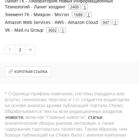
Ланит ГК - ЛАборатория Новых Информационных
Технологий - Ланит холдинг
2400
1
Элемент ГК - Микрон - Micron
1688
1
Amazon Web Services - AWS - Amazon Cloud
947
1
VK - Mail.ru Group
3602
1
1
2
>
КОРОТКАЯ ССЫЛКА
* Страница-профиль компании, системы (продукта или
услуги), технологии, персоны и т.п. создается редактором
на основе анализа архива публикаций портала CNews.
Обрабатываются тексты всех редакционных разделов
(
новости
, включая "Главные новости",
статьи
,
аналитические обзоры рынков, интервью, а также
содержание партнёрских проектов). Таким образом, чем
больше публикаций на CNews было с именем компании