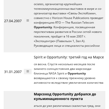
ociates, организатор крупнейших
телекоммуникационных выставок в мире и со-
организатор выставки «Связь-ЭкспоКомм»,
cовместно c Horizon House Publications проводят
27.04.2007
конференцию RTO — The Russian Telecom
Opportunity
. Конференция, посвященная
перспективам развития в России сетей нового
поколения, пройдет в 16 мая 2007 г.
«Экспоцентре» (Павильон 1, Зал А).
Руководящие лица и специалисты российски
Spirit и Opportunity: третий год на Марсе
ся весна. Спустя несколько месяцев после
зимнего солнцестояния два марсохода-
31.01.2007
близнеца NASA Spirit и
Opportunity
возвращаются к своему прежнему уровню
активности вследствие увеличения количества
Марсоход Opportunity добрался до
кульминационного пункта
аться до уже различимых скалистых гряд, они