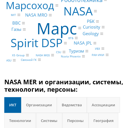
Марсоход
NASA
NASA MRO
MIT
Марс
РБК
BBC
Curiosity
Газы
Geology
Spirit DSP
ВТБ
NASA JPL
УВЗ
Туризм
CSU
РАН ИКИ
NASA MGS
X5 Group
Nuvia Phoenix
Связной ГК
ASU
NASA MER и организации, системы,
технологии, персоны:
ИКТ
Организации
Ведомства
Ассоциации
Технологии
Системы
Персоны
География