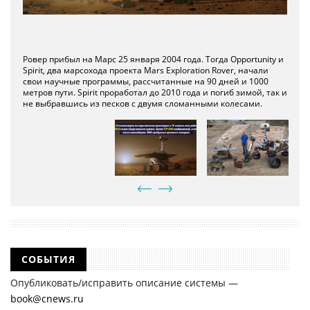
Ровер прибыл на Марс 25 января 2004 года. Тогда Opportunity и
Размеры марсоходов наглядно. Слева направо: Sojurner, Spirit /
Spirit, два марсохода проекта Mars Exploration Rover, начали
Opportunity, Steve и Curiosity.
свои научные программы, рассчитанные на 90 дней и 1000
метров пути. Spirit проработал до 2010 года и погиб зимой, так и
не выбравшись из песков с двумя сломанными колесами.
СОБЫТИЯ
Опубликовать/исправить описание системы —
book@cnews.ru