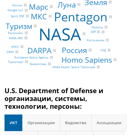
Земля
Луна
Марс
Ростех
Google LLC
Pentagon
МКС
Spirit DSP
Туризм
NASA
Deiteriy
SAP SE
Роскосмос
NASA ARC
Ростелеком
КПСС
Россия
DARPA
СХД
ОМП
Homo Sapiens
European Space Agency
Транспорт
Энергетика
NASA Kepler Space Telescope
U.S. Department of Defense и
организации, системы,
технологии, персоны:
ИКТ
Организации
Ведомства
Ассоциации