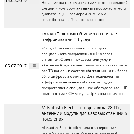
14.02.2019
Новая метка с алюминиевыми токопроводящей
схемой и контуром
антенны
высокочастотного
диапазона (HF) размером 20 х 12 мм
разработана на базе отечественног
«Акадо Телеком» объявила о начале
цифровизации ТВ-услуг
«Акадо Телеком» объявила о запуске
специального предложения «Цифровая
антенна». С июня пользователи услуги
05.07.2017
«Антенна Акадо» имеют возможность смотреть
все ТВ-каналы в составе «
Антенны
» - а их более
60, в цифровом формате. Для подключения
«Цифровой
антенны
» абонентам будет
предоставлено специальное оборудование - HD-
приставка или CI+ модуль. При этом стоимость
Mitsubishi Electric представила 28 ГГц
антенну и модуль для базовых станций 5
поколения
Mitsubishi Electric объявила о завершении
разработки компактной многоэлементной