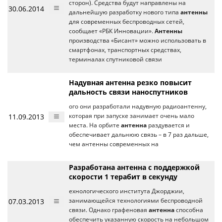
сторон). Средства будут направлены на
30.06.2014
дальнейшую разработку нового типа
антенны
для современных беспроводных сетей,
сообщает «РБК Инновации».
Антенны
производства «Бисант» можно использовать в
смартфонах, транспортных средствах,
терминалах спутниковой связи
Надувная антенна резко повысит
дальность связи наноспутников
ого они разработали надувную радиоантенну,
11.09.2013
которая при запуске занимает очень мало
места. На орбите
антенна
раздувается и
обеспечивает дальнюю связь – в 7 раз дальше,
чем антенны современных на
Разработана антенна с поддержкой
скорости 1 терабит в секунду
ехнологического института Джорджии,
07.03.2013
занимающейся технологиями беспроводной
связи. Однако графеновая
антенна
способна
обеспечить указанную скорость на небольшом