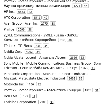
Ростех - Росэлектроника - Российская электроника -
Научно-производственная организация
1271
46
HP Inc.
5883
42
HTC Corporation
1512
42
Acer Group - Acer Inc
2775
38
Philips
2099
38
ZyXEL Communications - ZyXEL Russia - ЗиКСЕЛ
Коммьюникейшнс Корпорейшн
310
38
TP-Link - ТП-Линк
231
34
Nvidia Corp
4002
34
Nokia Alcatel-Lucent - Алкатель-Лусент
2666
33
Sony Mobile - Mobile Communications Business Group - Sony
Ericsson - Сони Мобайл Коммюникейшнз Рус
1268
33
Panasonic Corporation - Matsushita Electric Industrial -
Miyazaki Matsushita Electric Industrial
2692
32
Motorola Inc
1156
32
Ростех - Росэлектроника - Автоматика Концерн
1828
31
Dell EMC
5179
31
Toshiba Corporation
2980
30