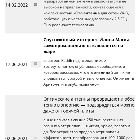
й разработанной антенны заключается в ее
14.02.2022
высокой направленности, сочетающейся с
компактностью. «Это
антенна
для сетей Wi-Fi,
работающих в частотных диапазонах 2,5 ГГц.
Она реализует технологию
Спутниковый интернет Илона Маска
самопроизвольно отключается на
жаре
зователь Reddit под псевдонимом
17.06.2021
SocietyTomorrow опубликовал сообщение, в
котором рассказал, что его
антенна
Starlink не
справляется с жарой и выключается. Он живет в
Аризоне, и в опубликованном
Оптические антенны превращают любое
тепло в энергию — подзарядиться можно
даже от горячей плиты
еные испытали свыше 250 тыс. ректенн из
разных материалов — никеля, хрома, золота и
др. Все устройства продемонстрировали
02.06.2021
эффективность преобразования в 100–1000 раз