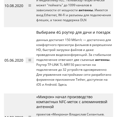
и медиаплеер VLC. Телевизор теоретически
10.08.2020
может "поймать" до 1099 каналов в
зависимости от мощности
антенны
. Имеется
вход Ethernet, Wi-Fi и разъемы для подключения
флешек, а также поддержка DLN
Выбираем 4G роутер для дачи и поездок
данных достигает 150 Мбит/с — достаточно для
комфортного просмотра фильмов в разрешении
HD, быстрой загрузки файлов и даже
проведения видеоконференций. За стабильное
05.06.2020
подключение отвечают две съемные
антенны
.
Роутер TP-LINK TL-MR150 рассчитан на
подключение до 32 устройств одновременно
Для управления настройками сети разработано
фирменное приложение Tether, доступное на
iOS и Android. Здесь
«Микрон» начал производство
компактных NFC-меток с алюминиевой
антенной
проектов «Микрона» Владислав Силантьев.