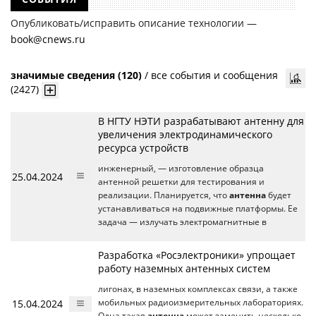
Опубликовать/исправить описание технологии —
book@cnews.ru
значимые сведения (120)
/
все события и сообщения
(2427)
В НГТУ НЭТИ разрабатывают антенну для
увеличения электродинамического
ресурса устройств
инженерный, — изготовление образца
25.04.2024
антенной решетки для тестирования и
реализации. Планируется, что
антенна
будет
устанавливаться на подвижные платформы. Ее
задача — излучать электромагнитные в
Разработка «Росэлектроники» упрощает
работу наземных антенных систем
лигонах, в наземных комплексах связи, а также
15.04.2024
мобильных радиоизмерительных лабораториях.
Одна такая
антенна
может заменить несколько