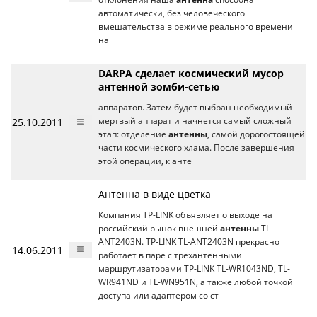
автоматически, без человеческого
вмешательства в режиме реального времени
на
DARPA сделает космический мусор
антенной зомби-сетью
аппаратов. Затем будет выбран необходимый
25.10.2011
мертвый аппарат и начнется самый сложный
этап: отделение
антенны
, самой дорогостоящей
части космического хлама. После завершения
этой операции, к анте
Антенна в виде цветка
Компания TP-LINK объявляет о выходе на
российский рынок внешней
антенны
TL-
ANT2403N. TP-LINK TL-ANT2403N прекрасно
14.06.2011
работает в паре с трехантенными
маршрутизаторами TP-LINK TL-WR1043ND, TL-
WR941ND и TL-WN951N, а также любой точкой
доступа или адаптером со ст