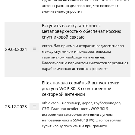
антенн разных диапазонов, что позволяет
значительно упростит
Вступить в сетку: антенны с
метаповерхностью обеспечат Россию
спутниковой связью
ектов. Для приема и отправки радиосигналов
29.03.2024
между спутником и пользовательским
терминалом необходима
антенна
.
Классическим вариантом считается зеркальная
параболическая
антенна
в форме «т
Eltex начала серийный выпуск точки
доступа WOP-30LS со встроенной
секторной антенной
объектов – например, дорог, трубопроводов,
25.12.2023
ЛЭП. Главная особенность WOP-30LS –
встроенная секторная
антенна
с углом
направленности 55×40° (H/V). Это позволяет
сузить зону покрытия и при грамотн