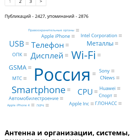
1
2
3
>
Публикаций - 2427, упоминаний - 2876
Правоохранительные органы
Intel Corporation
Apple iPhone
USB
Металлы
Телефон
Wi-Fi
Дисплей
ОПК
Россия
GSMA
Sony
CNews
МТС
Smartphone
Huawei
CPU
Спорт
Автомобилестроение
ГЛОНАСС
Apple Inc
Apple iPhone 4
ГКРЧ
Антенна и организации, системы,