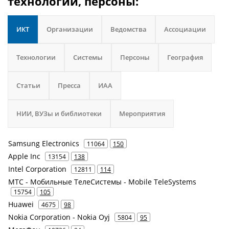
технологии, персоны:
ИКТ
Организации
Ведомства
Ассоциации
Технологии
Системы
Персоны
География
Статьи
Пресса
ИАА
НИИ, ВУЗы и библиотеки
Мероприятия
Samsung Electronics
11064
150
Apple Inc
13154
138
Intel Corporation
12811
114
МТС - Мобильные ТелеСистемы - Mobile TeleSystems
15754
105
Huawei
4675
98
Nokia Corporation - Nokia Oyj
5804
95