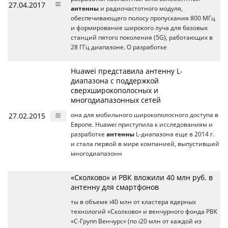
27.04.2017
антенны
и радиочастотного модуля,
обеспечивающего полосу пропускания 800 МГц
и формирование широкого луча для базовых
станций пятого поколения (5G), работающих в
28 ГГц диапазоне. О разработке
Huawei представила антенну L-
диапазона с поддержкой
сверхширокополосных и
многодиапазонных сетей
27.02.2015
она для мобильного широкополосного доступа в
Европе. Huawei приступила к исследованиям и
разработке
антенны
L-диапазона еще в 2014 г.
и стала первой в мире компанией, выпустившей
многодиапазонн
«Сколково» и РВК вложили 40 млн руб. в
антенну для смартфонов
ты в объеме i40 млн от кластера ядерных
технологий «Сколково» и венчурного фонда РВК
«С-Групп Венчурс» (по i20 млн от каждой из