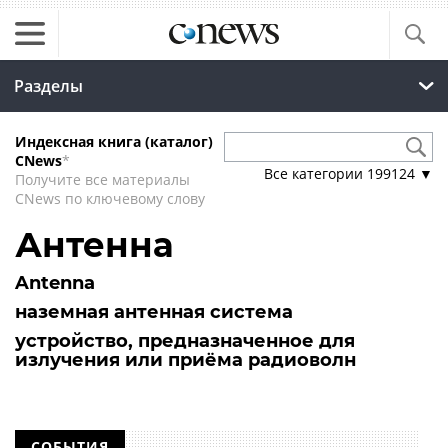
Разделы
Индексная книга (каталог)
CNews
*
Все категории
199124
▼
Получите все материалы
CNews по ключевому слову
Антенна
Antenna
наземная антенная система
устройство, предназначенное для
излучения или приёма радиоволн
СОБЫТИЯ