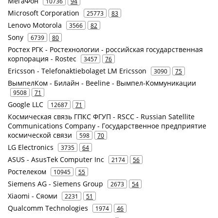
МегаФон
10736
94
Microsoft Corporation
25773
83
Lenovo Motorola
3566
82
Sony
6739
80
Ростех РГК - Ростехнологии - российская государственная
корпорация - Rostec
3457
76
Ericsson - Telefonaktiebolaget LM Ericsson
3090
75
ВымпелКом - Билайн - Beeline - Вымпел-Коммуникации
9508
71
Google LLC
12687
71
Космическая связь ГПКС ФГУП - RSCC - Russian Satellite
Communications Company - Государственное предприятие
космической связи
598
70
LG Electronics
3735
64
ASUS - AsusTek Computer Inc
2174
56
Ростелеком
10945
55
Siemens AG - Siemens Group
2673
54
Xiaomi - Сяоми
2231
51
Qualcomm Technologies
1974
46