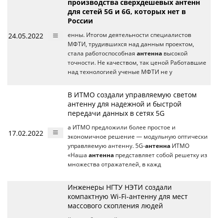
производства сверхдешевых антенн
для сетей 5G и 6G, которых нет в
России
24.05.2022
енны. Итогом деятельности специалистов
МФТИ, трудившихся над данным проектом,
стала работоспособная
антенна
высокой
точности. Не качеством, так ценой Работавшие
над технологией ученые МФТИ не у
В ИТМО создали управляемую светом
антенну для надежной и быстрой
передачи данных в сетях 5G
а ИТМО предложили более простое и
17.02.2022
экономичное решение — модульную оптически
управляемую антенну. 5G-
антенна
ИТМО
«Наша
антенна
представляет собой решетку из
множества отражателей, в кажд
Инженеры НГТУ НЭТИ создали
компактную Wi-Fi-антенну для мест
массового скопления людей