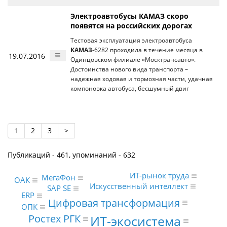
Электроавтобусы КАМАЗ скоро
появятся на российских дорогах
Тестовая эксплуатация электроавтобуса
КАМАЗ
-6282 проходила в течение месяца в
19.07.2016
Одинцовском филиале «Москтрансавто».
Достоинства нового вида транспорта –
надежная ходовая и тормозная части, удачная
компоновка автобуса, бесшумный двиг
1
2
3
>
Публикаций - 461, упоминаний - 632
ИТ-рынок труда
МегаФон
ОАК
Искусственный интеллект
SAP SE
ERP
Цифровая трансформация
ОПК
Ростех РГК
ИТ-экосистема