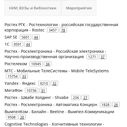
НИИ, ВУЗы и библиотеки
Мероприятия
Ростех РГК - Ростехнологии - российская государственная
корпорация - Rostec
3457
78
SAP SE
5601
44
1С
9591
44
Ростех - Росэлектроника - Российская электроника -
Научно-производственная организация
1271
37
Ростелеком
10945
34
МТС - Мобильные ТелеСистемы - Mobile TeleSystems
15754
33
Yandex - Яндекс
9210
32
МегаФон
10736
31
Ростех - Швабе Холдинг - Shvabe
234
27
Ростех - Росэлектроника - Автоматика Концерн
1828
26
ВымпелКом - Билайн - Beeline - Вымпел-Коммуникации
9508
20
Cognitive Technologies - Когнитивные технологии -