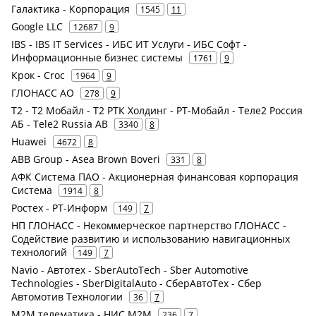
Галактика - Корпорация
1545
11
Google LLC
12687
9
IBS - IBS IT Services - ИБС ИТ Услуги - ИБС Софт -
Информационные бизнес системы
1761
9
Крок - Croc
1964
9
ГЛОНАСС АО
278
9
Т2 - Т2 Мобайл - Т2 РТК Холдинг - РТ-Мобайл - Теле2 Россия
АБ - Tele2 Russia AB
3340
8
Huawei
4672
8
ABB Group - Asea Brown Boveri
331
8
АФК Система ПАО - Акционерная финансовая корпорация
Система
1914
8
Ростех - РТ-Информ
149
7
НП ГЛОНАСС - Некоммерческое партнерство ГЛОНАСС -
Содействие развитию и использованию навигационных
технологий
149
7
Navio - Автотех - SberAutoTech - Sber Automotive
Technologies - SberDigitalAuto - СберАвтоТех - Сбер
Автомотив Технологии
36
7
М2М телематика - НИС М2М
236
7