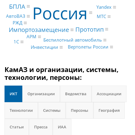
Россия
БПЛА
Yandex
АвтоВАЗ
МТС
РЖД
Прототип
Импортозамещение
АРМ
Беспилотный автомобиль
1С
Вертолеты России
Инвестиции
КамАЗ и организации, системы,
технологии, персоны:
ИКТ
Организации
Ведомства
Ассоциации
Технологии
Системы
Персоны
География
Статьи
Пресса
ИАА