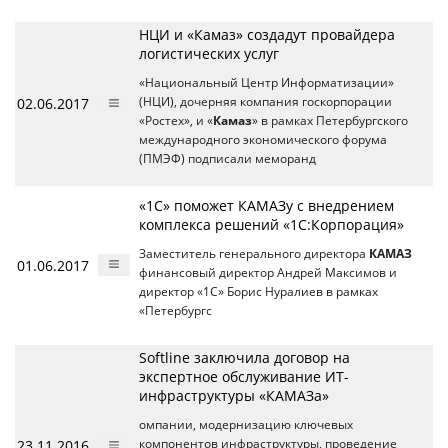
НЦИ и «Камаз» создадут провайдера
логистических услуг
«Национальный Центр Информатизации»
02.06.2017
(НЦИ), дочерняя компания госкорпорации
«Ростех», и «
Камаз
» в рамках Петербургского
международного экономического форума
(ПМЭФ) подписали меморанд
«1С» поможет КАМАЗу с внедрением
комплекса решений «1С:Корпорация»
Заместитель генерального директора
КАМАЗ
01.06.2017
финансовый директор Андрей Максимов и
директор «1С» Борис Нуралиев в рамках
«Петербургс
Softline заключила договор на
экспертное обслуживание ИТ-
инфраструктуры «КАМАЗа»
омпании, модернизацию ключевых
23.11.2016
компонентов инфраструктуры, проведение