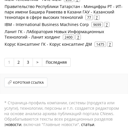
Правительство Республики Татарстан - Минцифры РТ - ИТ-
парк имени Башира Рамеева в Казани ГАУ - Казанский
технопарк в сфере высоких технологий
77
7
IBM - International Business Machines Corp
9699
7
Ланит ГК - ЛАборатория Новых Информационных
Технологий - Ланит холдинг
2400
7
Корус Консалтинг ГК - Корус консалтинг ДМ
1475
7
1
2
3
>
Последняя
КОРОТКАЯ ССЫЛКА
* Страница-профиль компании, системы (продукта или
услуги), технологии, персоны и т.п. создается редактором
на основе анализа архива публикаций портала CNews.
Обрабатываются тексты всех редакционных разделов
(
новости
, включая "Главные новости",
статьи
,