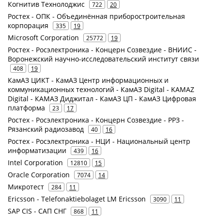
Когнитив Технолоджис
722
20
Ростех - ОПК - Объединённая приборостроительная
корпорация
335
19
Microsoft Corporation
25772
19
Ростех - Росэлектроника - Концерн Созвездие - ВНИИС -
Воронежский научно-исследовательский институт связи
408
19
КамАЗ ЦИКТ - КамАЗ Центр информационных и
коммуникационных технологий - КамАЗ Digital - KAMAZ
Digital - КАМАЗ Диджитал - КамАЗ ЦП - КамАЗ Цифровая
платформа
23
17
Ростех - Росэлектроника - Концерн Созвездие - РРЗ -
Рязанский радиозавод
40
16
Ростех - Росэлектроника - НЦИ - Национальный центр
информатизации
439
16
Intel Corporation
12810
15
Oracle Corporation
7074
14
Микротест
284
11
Ericsson - Telefonaktiebolaget LM Ericsson
3090
11
SAP CIS - САП СНГ
868
11