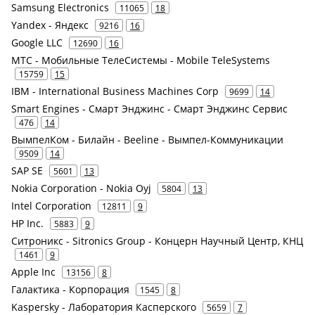
Samsung Electronics
11065
18
Yandex - Яндекс
9216
16
Google LLC
12690
16
МТС - Мобильные ТелеСистемы - Mobile TeleSystems
15759
15
IBM - International Business Machines Corp
9699
14
Smart Engines - Смарт Энджинс - Смарт Энджинс Сервис
476
14
ВымпелКом - Билайн - Beeline - Вымпел-Коммуникации
9509
14
SAP SE
5601
13
Nokia Corporation - Nokia Oyj
5804
13
Intel Corporation
12811
9
HP Inc.
5883
9
Ситроникс - Sitronics Group - Концерн Научный Центр, КНЦ
1461
9
Apple Inc
13156
8
Галактика - Корпорация
1545
8
Kaspersky - Лаборатория Касперского
5659
7