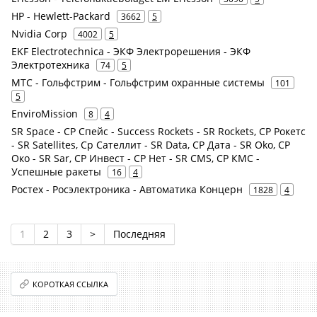
HP - Hewlett-Packard
3662
5
Nvidia Corp
4002
5
EKF Electrotechnica - ЭКФ Электрорешения - ЭКФ
Электротехника
74
5
МТС - Гольфстрим - Гольфстрим охранные системы
101
5
EnviroMission
8
4
SR Space - СР Спейс - Success Rockets - SR Rockets, СР Рокетс
- SR Satellites, Ср Сателлит - SR Data, СР Дата - SR Oko, СР
Око - SR Sar, СР Инвест - СР Нет - SR CMS, СР КМС -
Успешные ракеты
16
4
Ростех - Росэлектроника - Автоматика Концерн
1828
4
1
2
3
>
Последняя
КОРОТКАЯ ССЫЛКА