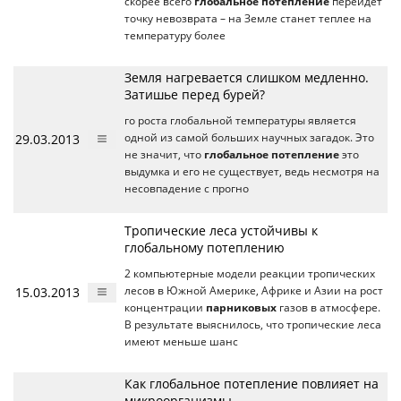
скорее всего
глобальное потепление
перейдет
точку невозврата – на Земле станет теплее на
температуру более
Земля нагревается слишком медленно.
Затишье перед бурей?
го роста глобальной температуры является
29.03.2013
одной из самой больших научных загадок. Это
не значит, что
глобальное потепление
это
выдумка и его не существует, ведь несмотря на
несовпадение с прогно
Тропические леса устойчивы к
глобальному потеплению
2 компьютерные модели реакции тропических
15.03.2013
лесов в Южной Америке, Африке и Азии на рост
концентрации
парниковых
газов в атмосфере.
В результате выяснилось, что тропические леса
имеют меньше шанс
Как глобальное потепление повлияет на
микроорганизмы