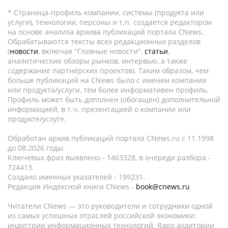
* Страница-профиль компании, системы (продукта или
услуги), технологии, персоны и т.п. создается редактором
на основе анализа архива публикаций портала CNews.
Обрабатываются тексты всех редакционных разделов
(
новости
, включая "Главные новости",
статьи
,
аналитические обзоры рынков, интервью, а также
содержание партнёрских проектов). Таким образом, чем
больше публикаций на CNews было с именем компании
или продукта/услуги, тем более информативен профиль.
Профиль может быть дополнен (обогащен) дополнительной
информацией, в т.ч. презентацией о компании или
продукте/услуге.
Обработан архив публикаций портала CNews.ru c 11.1998
до 08.2026 годы.
Ключевых фраз выявлено - 1463328, в очереди разбора -
724413.
Создано именных указателей - 199231.
Редакция Индексной книги CNews -
book@cnews.ru
Читатели CNews — это руководители и сотрудники одной
из самых успешных отраслей российской экономики:
индустрии информационных технологий. Ядро аудитории