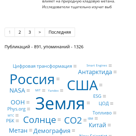
влияет на природную кладовую метана.
Исследователи тщательно изучат выб
1
2
3
>
Последняя
Публикаций - 891, упоминаний - 1326
Цифровая трансформация
Smart Engines
Антарктида
Россия
США
NASA
MIT
Yandex
Земля
ESG
ООН
ЦОД
Phys.org
Топливо
МТС
Солнце
CO2
IBM
РБК
Китай
Метан
Демография