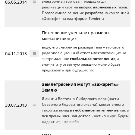
06.05.2014
электронная торговая площадка для
реализации квот на выброс
парниковых
газов.
Программное решение разработано компанией
«Фогсофт» на платформе iTender и
Потепление уменьшит размеры
млекопитающих
воду, что снижение размера тела – это своего
04.11.2013
рода эволюционный ответ млекопитающих на
экстремальное
глобальное потепление
, а
значит, эту ответную реакцию можно будет
предсказать при будущих гло
Землетрясения могут «зажарить»
Землю
й линии Восточно-Сибирского моря (части
30.07.2013
Северного Ледовитого океана), может внести
такой же вклад в
глобальное потепление
, как и
вся промышленная деятельность в мире. Будем
надеяться, что в обо