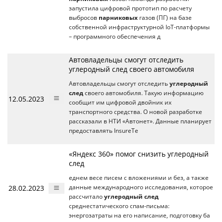
запустила цифровой прототип по расчету
выбросов
парниковых
газов (ПГ) на базе
собственной инфраструктурной IoT-платформы
– программного обеспечения д
Автовладельцы смогут отследить
углеродный след своего автомобиля
Автовладельцы смогут отследить
углеродный
след
своего автомобиля. Такую информацию
12.05.2023
сообщит им цифровой двойник их
транспортного средства. О новой разработке
рассказали в НТИ «Автонет». Данные планирует
предоставлять InsureTe
«Яндекс 360» помог снизить углеродный
след
еднем весе писем с вложениями и без, а также
28.02.2023
данные международного исследования, которое
рассчитало
углеродный след
среднестатического спам-письма:
энергозатраты на его написание, подготовку ба