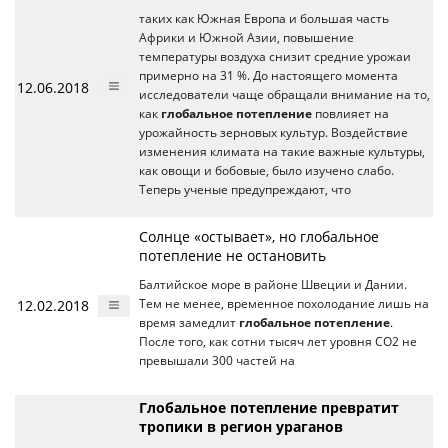
таких как Южная Европа и большая часть
Африки и Южной Азии, повышение
температуры воздуха снизит средние урожаи
примерно на 31 %. До настоящего момента
12.06.2018
исследователи чаще обращали внимание на то,
как
глобальное потепление
повлияет на
урожайность зерновых культур. Воздействие
изменения климата на такие важные культуры,
как овощи и бобовые, было изучено слабо.
Теперь ученые предупреждают, что
Солнце «остывает», но глобальное
потепление не остановить
Балтийское море в районе Швеции и Дании.
12.02.2018
Тем не менее, временное похолодание лишь на
время замедлит
глобальное потепление
.
После того, как сотни тысяч лет уровня СО2 не
превышали 300 частей на
Глобальное потепление превратит
тропики в регион ураганов