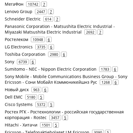
МегаФон
10742
7
Lenovo Group
2447
7
Schneider Electric
614
7
Panasonic Corporation - Matsushita Electric Industrial -
Miyazaki Matsushita Electric Industrial
2692
7
Ростелеком
10948
6
LG Electronics
3735
6
Toshiba Corporation
2980
6
Sony
6739
6
Sumitomo - NEC - Nippon Electric Corporation
1783
6
Sony Mobile - Mobile Communications Business Group - Sony
Ericsson - Сони Мобайл Коммюникейшнз Рус
1268
6
Новый диск
963
6
Dell EMC
5180
5
Cisco Systems
5372
5
Ростех РГК - Ростехнологии - российская государственная
корпорация - Rostec
3457
5
Hitachi - Хитачи
1501
5
Ericsson - Telefonaktiebolaget LM Ericsson
3090
5