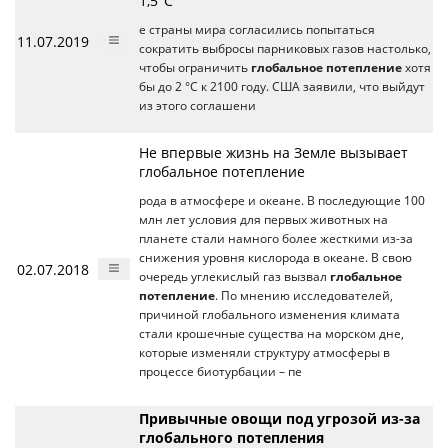
1,5°С
е страны мира согласились попытаться
11.07.2019
сократить выбросы парниковых газов настолько,
чтобы ограничить
глобальное потепление
хотя
бы до 2 °С к 2100 году. США заявили, что выйдут
из этого соглашени
Не впервые жизнь на Земле вызывает
глобальное потепление
рода в атмосфере и океане. В последующие 100
млн лет условия для первых животных на
планете стали намного более жесткими из-за
снижения уровня кислорода в океане. В свою
02.07.2018
очередь углекислый газ вызвал
глобальное
потепление
. По мнению исследователей,
причиной глобального изменения климата
стали крошечные существа на морском дне,
которые изменяли структуру атмосферы в
процессе биотурбации – пе
Привычные овощи под угрозой из-за
глобального потепления