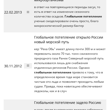
в ответ на повторяющиеся периоды засух, то
22.02.2013
есть в ответ на изменение сезонного
количества осадков.
Глобальное потепление
ученые смоделировали очень просто, благо
микроскопический размер бактер
Глобальное потепление открыло России
новый морской путь
кер "Река Обь" имеет длину почти 300 м и может
перевозить около 70 тыс. тонн сжиженного
природного газа Ранее Северный морской путь
использовался лишь для снабжения
30.11.2012
отдаленных регионов России. Однако
глобальное потепление
привело к тому, что в
определенное время года море становится
чистым ото льда и позволяет проходить любым
судам. Правда, пока навигацию обеспечивают
ледоколы, как и в случ
Глобальное потепление задело Россию
м году, после тщательного анализа собранных