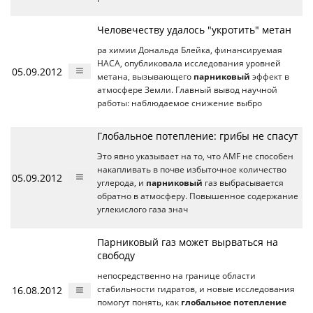
Человечеству удалось "укротить" метан
ра химии Дональда Блейка, финансируемая
НАСА, опубликовала исследования уровней
05.09.2012
метана, вызывающего
парниковый
эффект в
атмосфере Земли. Главный вывод научной
работы: наблюдаемое снижение выбро
Глобальное потепление: грибы не спасут
Это явно указывает на то, что AMF не способен
накапливать в почве избыточное количество
05.09.2012
углерода, и
парниковый
газ выбрасывается
обратно в атмосферу. Повышенное содержание
углекислого газа знач
Парниковый газ может вырваться на
свободу
непосредственно на границе области
16.08.2012
стабильности гидратов, и новые исследования
помогут понять, как
глобальное потепление