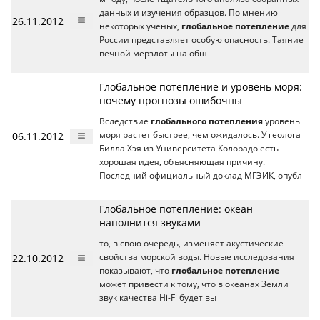
данных и изучения образцов. По мнению
26.11.2012
некоторых ученых,
глобальное потепление
для
России представляет особую опасность. Таяние
вечной мерзлоты на обш
Глобальное потепление и уровень моря:
почему прогнозы ошибочны
Вследствие
глобального потепления
уровень
06.11.2012
моря растет быстрее, чем ожидалось. У геолога
Билла Хэя из Университета Колорадо есть
хорошая идея, объясняющая причину.
Последний официальный доклад МГЭИК, опубл
Глобальное потепление: океан
наполнится звуками
то, в свою очередь, изменяет акустические
22.10.2012
свойства морской воды. Новые исследования
показывают, что
глобальное потепление
может привести к тому, что в океанах Земли
звук качества Hi-Fi будет вы