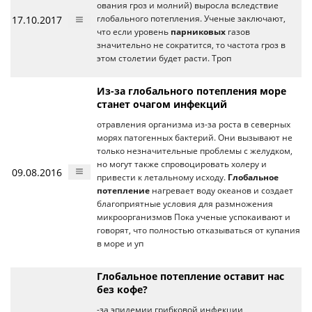
ования гроз и молний) выросла вследствие
17.10.2017
глобального потепления. Ученые заключают,
что если уровень
парниковых
газов
значительно не сократится, то частота гроз в
этом столетии будет расти. Троп
Из-за глобального потепления море
станет очагом инфекций
отравления организма из-за роста в северных
морях патогенных бактерий. Они вызывают не
только незначительные проблемы с желудком,
но могут также спровоцировать холеру и
09.08.2016
привести к летальному исходу.
Глобальное
потепление
нагревает воду океанов и создает
благоприятные условия для размножения
микроорганизмов Пока ученые успокаивают и
говорят, что полностью отказываться от купания
в море и уп
Глобальное потепление оставит нас
без кофе?
-за эпидемии грибковой инфекции,