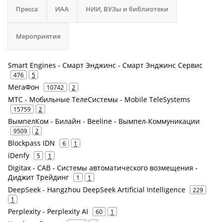
Пресса
ИАА
НИИ, ВУЗы и библиотеки
Мероприятия
Smart Engines - Смарт Энджинс - Смарт Энджинс Сервис
476
5
МегаФон
10742
2
МТС - Мобильные ТелеСистемы - Mobile TeleSystems
15759
2
ВымпелКом - Билайн - Beeline - Вымпел-Коммуникации
9509
2
Blockpass IDN
6
1
iDenfy
5
1
Digitax - САВ - Системы автоматического возмещения -
Диджит Трейдинг
1
1
DeepSeek - Hangzhou DeepSeek Artificial Intelligence
229
1
Perplexity - Perplexity AI
60
1