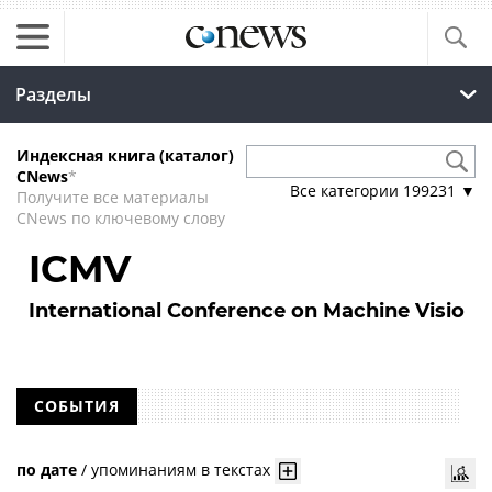
Разделы
Индексная книга (каталог)
CNews
*
Все категории
199231
▼
Получите все материалы
CNews по ключевому слову
ICMV
International Conference on Machine Visio
СОБЫТИЯ
по дате
/
упоминаниям в текстах