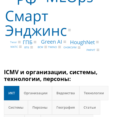
Смарт
Энджинс
Green AI
ГПБ
HoughNet
Tessi
NNTC
BCW
TWINO
ВТБ
ОНЭКСИМ
РФРИТ
ICMV и организации, системы,
технологии, персоны:
ИКТ
Организации
Ведомства
Технологии
Системы
Персоны
География
Статьи