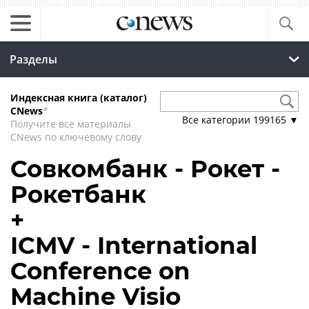
Разделы
Индексная книга (каталог)
CNews
*
Все категории
199165
▼
Получите все материалы
CNews по ключевому слову
Совкомбанк - Рокет -
Рокетбанк
+
ICMV - International
Conference on
Machine Visio