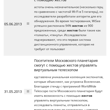
астоты очень незначительное (несколько герц
по сравнению с частотой Wi-Fi в 5 гигагерц), но
исследователи разработали алгоритм для его
обнаружения. Во время тестирования, WiSee
05.06.2013
успешно распознала 94%
жестов
из 900
предложенных, среди
жестов
были такие как
«толкать», «тянуть». Исследователи
подчеркивают, что это первая система
дистанционного управления, которая не
требует от пользоват
Посетители Московского планетария
смогут с помощью жестов управлять
виртуальным телескопом
едставлена уникальная коллекция экспонатов,
которые объясняют, как устроена Вселенная.
Благодаря стенду с программой WorldWide
31.05.2013
Telescope гости Московского планетария будут
иметь возможность с помощью
жестов
управлять виртуальным телескопом,
исследовать планеты, отправляться в
виртуальные туры по галактикам, – говорит