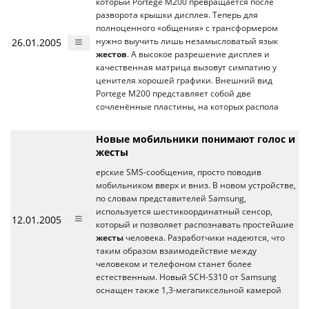
который Portege M200 превращается после
разворота крышки дисплея. Теперь для
полноценного «общения» с трансформером
26.01.2005
нужно выучить лишь незамысловатый язык
жестов
. А высокое разрешение дисплея и
качественная матрица вызовут симпатию у
ценителя хорошей графики. Внешний вид
Portege M200 представляет собой две
сочленённые пластины, на которых распола
Новые мобильники понимают голос и
жесты
ерские SMS-сообщения, просто поводив
мобильником вверх и вниз. В новом устройстве,
по словам представителей Samsung,
используется шестикоординатный сенсор,
12.01.2005
который и позволяет распознавать простейшие
жесты
человека. Разработчики надеются, что
таким образом взаимодействие между
человеком и телефоном станет более
естественным. Новый SCH-S310 от Samsung
оснащен также 1,3-мегапиксельной камерой