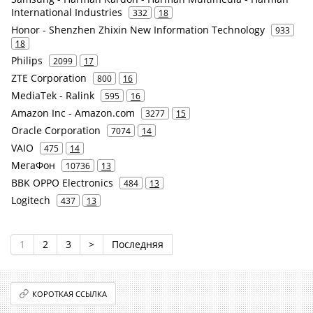
International Industries
332
18
Honor - Shenzhen Zhixin New Information Technology
933
18
Philips
2099
17
ZTE Corporation
800
16
MediaTek - Ralink
595
16
Amazon Inc - Amazon.com
3277
15
Oracle Corporation
7074
14
VAIO
475
14
МегаФон
10736
13
BBK OPPO Electronics
484
13
Logitech
437
13
1
2
3
>
Последняя
КОРОТКАЯ ССЫЛКА