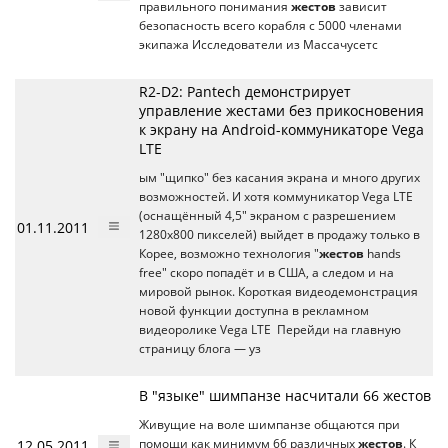
правильного понимания
жестов
зависит
безопасность всего корабля с 5000 членами
экипажа Исследователи из Массачусетс
R2-D2: Pantech демонстрирует
управление жестами без прикосновения
к экрану на Android-коммуникаторе Vega
LTE
ым "щипко" без касания экрана и много других
возможностей. И хотя коммуникатор Vega LTE
(оснащённый 4,5" экраном с разрешением
01.11.2011
1280х800 пикселей) выйдет в продажу только в
Корее, возможно технология "
жестов
hands
free" скоро попадёт и в США, а следом и на
мировой рынок. Короткая видеодемонстрация
новой функции доступна в рекламном
видеоролике Vega LTE Перейди на главную
страницу блога — уз
В "языке" шимпанзе насчитали 66 жестов
Живущие на воле шимпанзе общаются при
12.05.2011
помощи как минимум 66 различных
жестов
. К