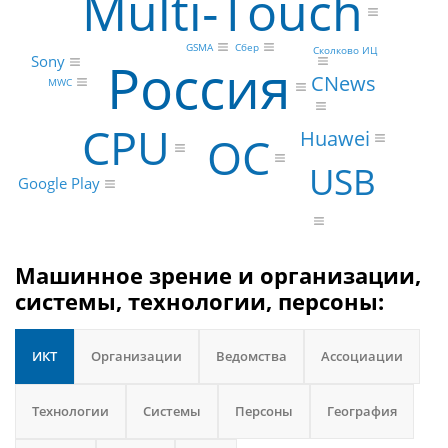
Multi‑Touch
GSMA
Сбер
Сколково ИЦ
Россия
Sony
CNews
MWC
CPU
Huawei
ОС
USB
Google Play
Машинное зрение и организации,
системы, технологии, персоны:
ИКТ
Организации
Ведомства
Ассоциации
Технологии
Системы
Персоны
География