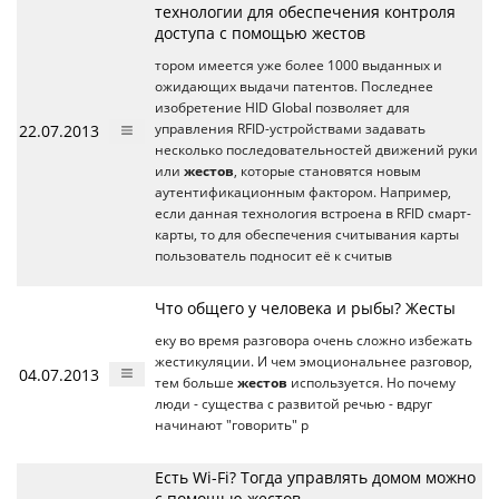
технологии для обеспечения контроля
доступа с помощью жестов
тором имеется уже более 1000 выданных и
ожидающих выдачи патентов. Последнее
изобретение HID Global позволяет для
22.07.2013
управления RFID-устройствами задавать
несколько последовательностей движений руки
или
жестов
, которые становятся новым
аутентификационным фактором. Например,
если данная технология встроена в RFID смарт-
карты, то для обеспечения считывания карты
пользователь подносит её к считыв
Что общего у человека и рыбы? Жесты
еку во время разговора очень сложно избежать
жестикуляции. И чем эмоциональнее разговор,
04.07.2013
тем больше
жестов
используется. Но почему
люди - существа с развитой речью - вдруг
начинают "говорить" р
Есть Wi-Fi? Тогда управлять домом можно
с помощью жестов