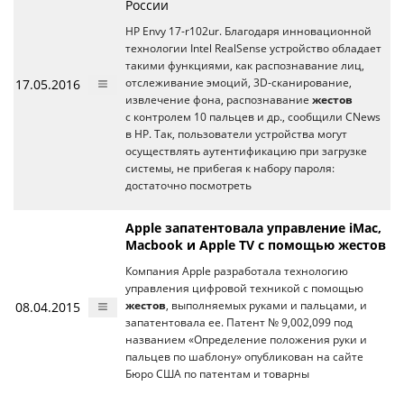
России
HP Envy 17-r102ur. Благодаря инновационной
технологии Intel RealSense устройство обладает
такими функциями, как распознавание лиц,
17.05.2016
отслеживание эмоций, 3D-сканирование,
извлечение фона, распознавание
жестов
с контролем 10 пальцев и др., сообщили CNews
в HP. Так, пользователи устройства могут
осуществлять аутентификацию при загрузке
системы, не прибегая к набору пароля:
достаточно посмотреть
Apple запатентовала управление iMac,
Macbook и Apple TV с помощью жестов
Компания Apple разработала технологию
управления цифровой техникой с помощью
08.04.2015
жестов
, выполняемых руками и пальцами, и
запатентовала ее. Патент № 9,002,099 под
названием «Определение положения руки и
пальцев по шаблону» опубликован на сайте
Бюро США по патентам и товарны