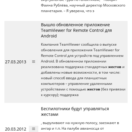
Фаина Рублёва, научный директор Московского
планетария. – Я уверена, что э
Вышло обновленное приложение
TeamViewer for Remote Control для
Android
Компания TeamViewer сообщила о выпуске
обновления для приложения TeamViewer for
Remote Control для устройств под управлением
27.03.2013
Android. В обновленном приложении
реализована поддержка стандартных
жестов
и
добавлены новые возможности, в том числе:
новый способ ввода для планшетных
компьютеров – управление удаленными
устройствами с помощью
жестов
(без привязки
к курсору); поддержка
Беспилотники будут управляться
жестами
, выруливают на нужную полосу, заезжают в
20.03.2012
ангар и т.п. На палубе авианосца от