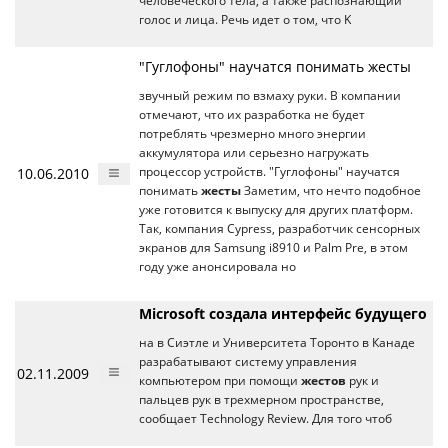
человеческого тела, а также распознающий
голос и лица. Речь идет о том, что K
"Гуглофоны" научатся понимать жесты
звучный режим по взмаху руки. В компании
отмечают, что их разработка не будет
потреблять чрезмерно много энергии
аккумулятора или серьезно нагружать
10.06.2010
процессор устройств. "Гуглофоны" научатся
понимать
жесты
Заметим, что нечто подобное
уже готовится к выпуску для других платформ.
Так, компания Cypress, разработчик сенсорных
экранов для Samsung i8910 и Palm Pre, в этом
году уже анонсировала но
Microsoft создала интерфейс будущего
на в Сиэтле и Университета Торонто в Канаде
разрабатывают систему управления
02.11.2009
компьютером при помощи
жестов
рук и
пальцев рук в трехмерном пространстве,
сообщает Technology Review. Для того чтоб