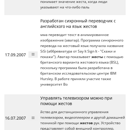
понимает значение жеста, когда люди
указывают на что-либо паль
Разработан сихронный переводчик с
английского на язык жестов
мма переводит текст в анимированное
изображение (аватар). Программа синхронного
перевода на жестовый язык получила название
SiSi (аббревиатура от Say It Sign It - "Скажи и
17.09.2007
покажи"). Аватар показывает
жесты
с помощью
британского варианта жестового языка (BSL),
поскольку программа была разработана в
британском исследовательском центре IBM
Hursley. В работе приняли участие также
университет Во
Управлять телевизором можно при
помощи жестов
йство для дистанционного управления
16.07.2007
телевизором, видеоплеером и другой домашней
техникой при помощи
жестов
рук. Устройство
представляет собой внешний контроллер,