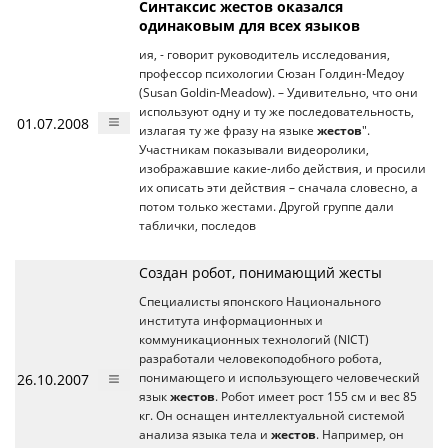
Синтаксис жестов оказался
одинаковым для всех языков
ия, - говорит руководитель исследования,
профессор психологии Сюзан Голдин-Медоу
(Susan Goldin-Meadow). – Удивительно, что они
используют одну и ту же последовательность,
01.07.2008
излагая ту же фразу на языке
жестов
".
Участникам показывали видеоролики,
изображавшие какие-либо действия, и просили
их описать эти действия – сначала словесно, а
потом только жестами. Другой группе дали
таблички, последов
Создан робот, понимающий жесты
Специалисты японского Национального
института информационных и
коммуникационных технологий (NICT)
разработали человекоподобного робота,
26.10.2007
понимающего и использующего человеческий
язык
жестов
. Робот имеет рост 155 см и вес 85
кг. Он оснащен интеллектуальной системой
анализа языка тела и
жестов
. Например, он