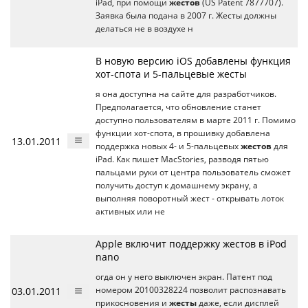
iPad, при помощи
жестов
(US Patent 7877707).
Заявка была подана в 2007 г. Жесты должны
делаться не в воздухе н
В новую версию iOS добавлены функция
хот-спота и 5-пальцевые жесты
я она доступна на сайте для разработчиков.
Предполагается, что обновление станет
доступно пользователям в марте 2011 г. Помимо
функции хот-спота, в прошивку добавлена
13.01.2011
поддержка новых 4- и 5-пальцевых
жестов
для
iPad. Как пишет MacStories, разводя пятью
пальцами руки от центра пользователь сможет
получить доступ к домашнему экрану, а
выполняя поворотный жест - открывать лоток
активных или не
Apple включит поддержку жестов в iPod
nano
огда он у него выключен экран. Патент под
03.01.2011
номером 20100328224 позволит распознавать
прикосновения и
жесты
даже, если дисплей