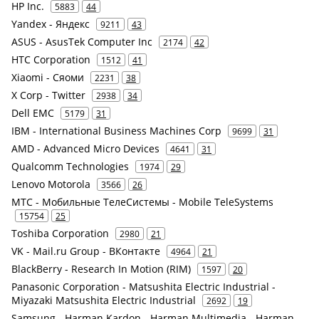
HP Inc.
5883
44
Yandex - Яндекс
9211
43
ASUS - AsusTek Computer Inc
2174
42
HTC Corporation
1512
41
Xiaomi - Сяоми
2231
38
X Corp - Twitter
2938
34
Dell EMC
5179
31
IBM - International Business Machines Corp
9699
31
AMD - Advanced Micro Devices
4641
31
Qualcomm Technologies
1974
29
Lenovo Motorola
3566
26
МТС - Мобильные ТелеСистемы - Mobile TeleSystems
15754
25
Toshiba Corporation
2980
21
VK - Mail.ru Group - ВКонтакте
4964
21
BlackBerry - Research In Motion (RIM)
1597
20
Panasonic Corporation - Matsushita Electric Industrial -
Miyazaki Matsushita Electric Industrial
2692
19
Samsung - Harman Kardon - Harman Multimedia - Harman