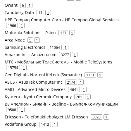
Qwant
6
1
Tandberg Data
11
1
HPE Compaq Computer Corp - HP Compaq Global Services
1966
1
Motorola Solutions - Psion
127
1
Arca Noae
5
1
Samsung Electronics
11064
1
Amazon Inc - Amazon.com
3277
1
МТС - Мобильные ТелеСистемы - Mobile TeleSystems
15754
1
Gen Digital - NortonLifeLock (Symantec)
1731
1
ASUS - AsusTek Computer Inc
2174
1
AMD - Advanced Micro Devices
4641
1
Kyocera - Kyoto Ceramic Company
261
1
ВымпелКом - Билайн - Beeline - Вымпел-Коммуникации
9508
1
Ericsson - Telefonaktiebolaget LM Ericsson
3090
1
Vodafone Group
1412
1