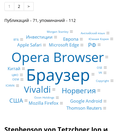
1
2
>
Публикаций - 71, упоминаний - 112
Morgan Stanley
Английский язык
Инвестиции
Европа
Южная Корея
ВТБ
РФ
Microsoft Edge
Apple Safari
Opera Browser
Браузер
OSE
Китай
VK
ЦФО
OEM
Copyright
Vivaldi
ICANN
Норвегия
Ozon Holdings
США
Google Android
Mozilla Firefox
Thomson Reuters
Stephenson von Tetzchner Jon и