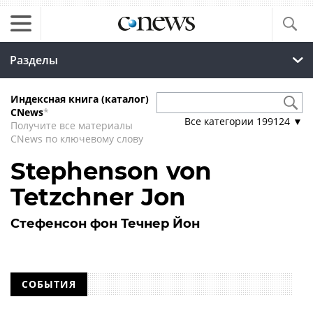
Разделы
Индексная книга (каталог)
CNews
*
Все категории
199124
▼
Получите все материалы
CNews по ключевому слову
Stephenson von
Tetzchner Jon
Стефенсон фон Течнер Йон
СОБЫТИЯ