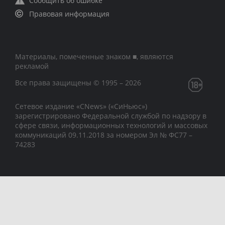
Сообщить об ошибке
Правовая информация
Материалы, помеченные знаком ■, являются
рекламой
Все права защищены © 1995 – 2026
Сетевое издание «CNews» («СиНьюс»)
зарегистрировано Федеральной службой по надзору в
сфере связи, информационных технологий и массовых
коммуникаций 09.11.2018 за номером Эл № ФС77 –
74283