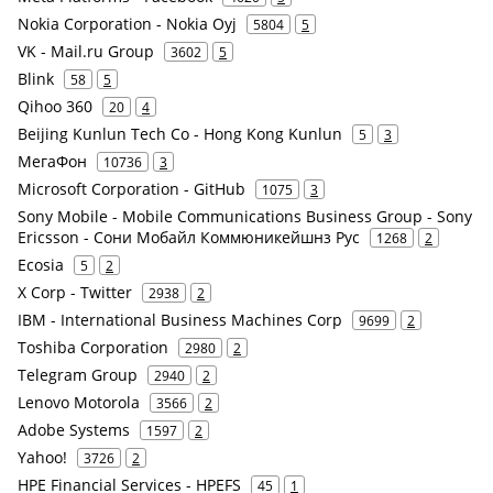
Nokia Corporation - Nokia Oyj
5804
5
VK - Mail.ru Group
3602
5
Blink
58
5
Qihoo 360
20
4
Beijing Kunlun Tech Co - Hong Kong Kunlun
5
3
МегаФон
10736
3
Microsoft Corporation - GitHub
1075
3
Sony Mobile - Mobile Communications Business Group - Sony
Ericsson - Сони Мобайл Коммюникейшнз Рус
1268
2
Ecosia
5
2
X Corp - Twitter
2938
2
IBM - International Business Machines Corp
9699
2
Toshiba Corporation
2980
2
Telegram Group
2940
2
Lenovo Motorola
3566
2
Adobe Systems
1597
2
Yahoo!
3726
2
HPE Financial Services - HPEFS
45
1