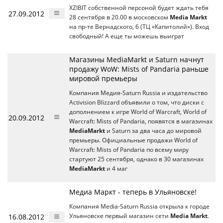
XZIBIT собственной персоной будет ждать тебя
27.09.2012
28 сентября в 20.00 в московском
Media Markt
на пр-те Вернадского, 6 (ТЦ «Капитолий»). Вход
свободный! А еще ты можешь выиграт
Магазины MediaMarkt и Saturn начнут
продажу WoW: Mists of Pandaria раньше
мировой премьеры
Компания Медия-Saturn Russia и издательство
Activision Blizzard объявили о том, что диски с
дополнением к игре World of Warcraft, World of
20.09.2012
Warcraft: Mists of Pandaria, появятся в магазинах
MediaMarkt
и Saturn за два часа до мировой
премьеры. Официальные продажи World of
Warcraft: Mists of Pandaria по всему миру
стартуют 25 сентября, однако в 30 магазинах
MediaMarkt
и 4 маг
Медиа Маркт - теперь в Ульяновске!
Компания Media-Saturn Russia открыла к городе
16.08.2012
Ульяновске первый магазин сети
Media Markt
.