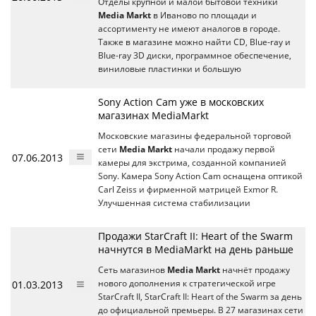
Отделы крупной и малой бытовой техники
Media Markt
в Иваново по площади и
ассортименту не имеют аналогов в городе.
Также в магазине можно найти CD, Blue-ray и
Blue-ray 3D диски, программное обеспечение,
виниловые пластинки и большую
Sony Action Cam уже в московских
магазинах MediaMarkt
Московские магазины федеральной торговой
сети
Media Markt
начали продажу первой
07.06.2013
камеры для экстрима, созданной компанией
Sony. Камера Sony Action Cam оснащена оптикой
Carl Zeiss и фирменной матрицей Exmor R.
Улучшенная система стабилизации
Продажи StarCraft II: Heart of the Swarm
начнутся в MediaMarkt на день раньше
Сеть магазинов
Media Markt
начнёт продажу
01.03.2013
нового дополнения к стратегической игре
StarCraft II, StarCraft II: Heart of the Swarm за день
до официальной премьеры. В 27 магазинах сети