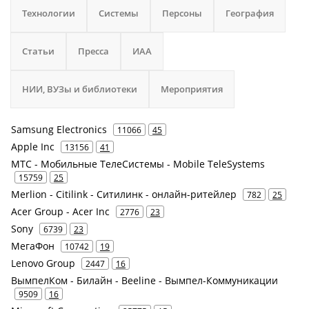
Технологии
Системы
Персоны
География
Статьи
Пресса
ИАА
НИИ, ВУЗы и библиотеки
Мероприятия
Samsung Electronics
11066
45
Apple Inc
13156
41
МТС - Мобильные ТелеСистемы - Mobile TeleSystems
15759
25
Merlion - Citilink - Ситилинк - онлайн-ритейлер
782
25
Acer Group - Acer Inc
2776
23
Sony
6739
23
МегаФон
10742
19
Lenovo Group
2447
16
ВымпелКом - Билайн - Beeline - Вымпел-Коммуникации
9509
16