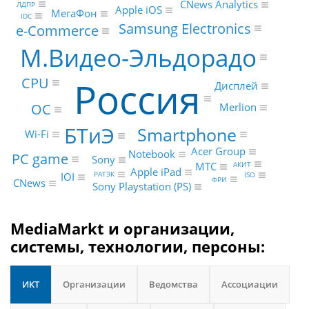
CNews Analytics
ЛДПР
Apple iOS
МегаФон
IDC
Samsung Electronics
e-Commerce
М.Видео-Эльдорадо
Россия
CPU
Дисплей
ОС
Merlion
БТиЭ
Smartphone
Wi-Fi
Acer Group
Notebook
PC game
Sony
МТС
АКИТ
Apple iPad
РАТЭК
IOI
ISO
ФРИ
CNews
Sony Playstation (PS)
MediaMarkt и организации,
системы, технологии, персоны:
ИКТ
Организации
Ведомства
Ассоциации