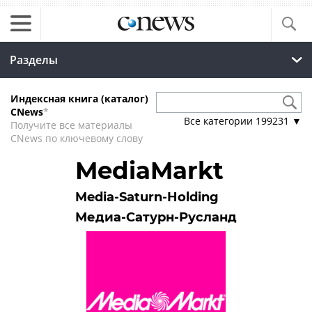
Разделы
Индексная книга (каталог)
CNews
*
Все категории
199231
▼
Получите все материалы
CNews по ключевому слову
MediaMarkt
Media-Saturn-Holding
Медиа-Сатурн-Русланд