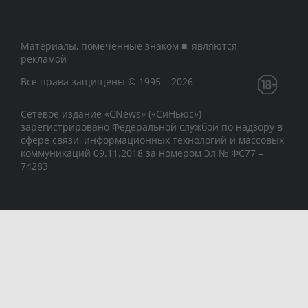
Материалы, помеченные знаком ■, являются
рекламой
Все права защищены © 1995 – 2026
Сетевое издание «CNews» («СиНьюс»)
зарегистрировано Федеральной службой по надзору в
сфере связи, информационных технологий и массовых
коммуникаций 09.11.2018 за номером Эл № ФС77 –
74283