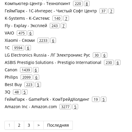
Компьютер-Центр - Технопоинт
220
8
ГеймПарк - 1С-Интерес - Чистый Софт Центр
37
7
K-Systems - К-Системс
140
7
Fly - Explay - Эксплей
243
7
VAIO
475
6
Xiaomi - Сяоми
2233
6
1С
9594
6
LG Electronics Russia - ЛГ Электроникс Рус
30
6
ASBIS Prestigio Solutions - Prestigio International
230
6
Canon
1439
6
Philips
2099
6
Best Buy
223
5
3Q
48
5
ГеймПарк - GamePark - КомТрейдХолдинг
19
5
Amazon Inc - Amazon.com
3277
5
1
2
3
>
Последняя