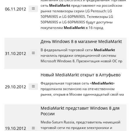
сеть
MediaMarkt
представляют на российском
06.11.2012
рынке телевизоры серии LG Pentouch: LG
50PM690S и LG 60PM690S. Телевизоры LG
50PM690S и LG 60PM690S будут доступны
покупателям
MediaMarkt
в 16 город
День Windows 8 в магазине MediaMarkt
В федеральной торговой сети
MediaMarkt
31.10.2012
начались продажи операционной системы
Microsoft Windows 8. Презентация новой ОС пр
Новый MediaMarkt открыт в Алтуфьево
Федеральная торговая сеть «
MediaMarkt
»
29.10.2012
продолжила экспансию на отечественном
рынке, открыв в Москве одиннадцатый свой ма
MediaMarkt представит Windows 8 для
России
Media-Saturn Russia, представитель немецкой
19.10.2012
торговой сети по продаже электроники и