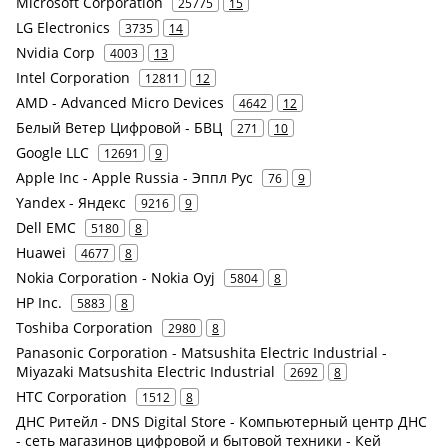
Microsoft Corporation
25775
15
LG Electronics
3735
14
Nvidia Corp
4003
13
Intel Corporation
12811
12
AMD - Advanced Micro Devices
4642
12
Белый Ветер Цифровой - БВЦ
271
10
Google LLC
12691
9
Apple Inc - Apple Russia - Эппл Рус
76
9
Yandex - Яндекс
9216
9
Dell EMC
5180
8
Huawei
4677
8
Nokia Corporation - Nokia Oyj
5804
8
HP Inc.
5883
8
Toshiba Corporation
2980
8
Panasonic Corporation - Matsushita Electric Industrial -
Miyazaki Matsushita Electric Industrial
2692
8
HTC Corporation
1512
8
ДНС Ритейл - DNS Digital Store - Компьютерный центр ДНС
- сеть магазинов цифровой и бытовой техники - Кей