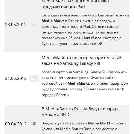
Media Markt и Saturn открывают
продажи нового iPad
Cети магазинов электроники и бытовой техники
Media Markt
и Saturn начинают продажи
23.05.2012
долгожданного нового iPad. Одно из самых
интригующих устройств года появиться на
прилавках уже 25 мая. Новый планшет Apple
будет доступен в магазинах сетей
MediaMarkt открыл предварительный
заказ на Samsung Galaxy SIII
ового смартфона Samsung Galaxy SIII. Оформить
21.05.2012
заказ на него можно уже сейчас на сайте
торговой сети
MediaMarkt
, а с 5 июня смартфон
будет доступен во всех 32 магазинах сети в 16
городах России
В Media-Saturn Russia будут товары с
метками RFID
09.04.2012
Владелец торговых сетей
Media Markt
и Saturn
компания Media-Saturn Russia совместно с