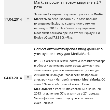
Markt выросли в первом квартале в 2,7
раза
За первый квартал текущего года в сети
Media
17.04.2014
Markt
было реализовано в 2,7 раза больше
планшетов Explay по сравнению с тем же
периодом 2013 г. Наиболее популярными
моделями данного бренда стали: Explay N1 и
Explay sQuad 7.82 3G. «Лид
Correct автоматизировал ввод данных в
учетную систему для MediaMarkt
пании Correct («ТКсэт»), системного интегратора
в области автоматизации ввода документов,
завершили проект по автоматизации ввода
финансовых документов в сети по продаже
04.03.2014
электроники и бытовой техники
MediaMarkt
. Об
этом CNews сообщили в Correct. Сеть
MediaMarkt
в России (по состоянию на конец
2013 г.) включает 57 магазинов в 27 городах.
Через финансовые структуры компании
ежедневно п