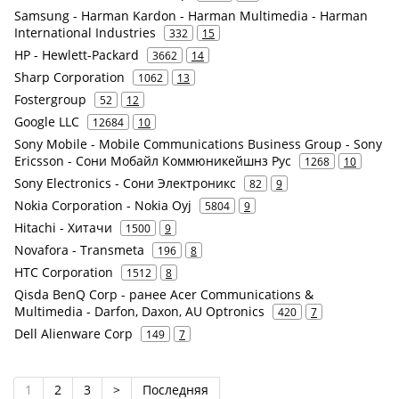
Samsung - Harman Kardon - Harman Multimedia - Harman
International Industries
332
15
HP - Hewlett-Packard
3662
14
Sharp Corporation
1062
13
Fostergroup
52
12
Google LLC
12684
10
Sony Mobile - Mobile Communications Business Group - Sony
Ericsson - Сони Мобайл Коммюникейшнз Рус
1268
10
Sony Electronics - Сони Электроникс
82
9
Nokia Corporation - Nokia Oyj
5804
9
Hitachi - Хитачи
1500
9
Novafora - Transmeta
196
8
HTC Corporation
1512
8
Qisda BenQ Corp - ранее Acer Communications &
Multimedia - Darfon, Daxon, AU Optronics
420
7
Dell Alienware Corp
149
7
1
2
3
>
Последняя