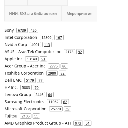
НИИ, ВУЗы и библиотеки
Мероприятия
Sony
6739
420
Intel Corporation
12809
167
Nvidia Corp
4001
113
ASUS - AsusTek Computer Inc
2173
92
Apple Inc
13149
91
Acer Group - Acer Inc
2775
86
Toshiba Corporation
2980
82
Dell EMC
5179
77
HP Inc.
5883
70
Lenovo Group
2446
64
Samsung Electronics
11062
62
Microsoft Corporation
25770
59
Fujitsu
2105
55
AMD Graphics Product Group - ATI
973
51