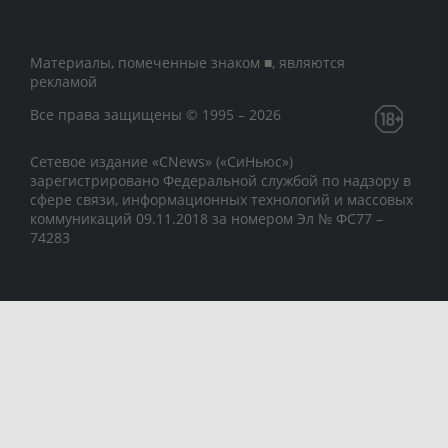
Материалы, помеченные знаком ■, являются
рекламой
Все права защищены © 1995 – 2026
Сетевое издание «CNews» («СиНьюс»)
зарегистрировано Федеральной службой по надзору в
сфере связи, информационных технологий и массовых
коммуникаций 09.11.2018 за номером Эл № ФС77 –
74283