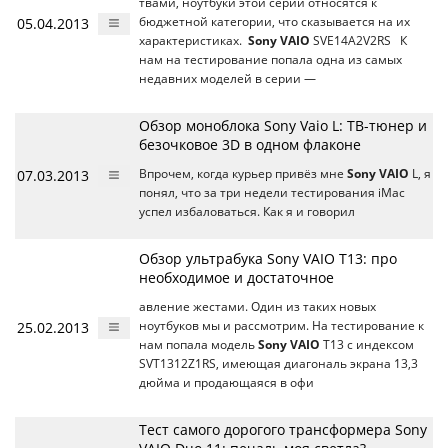
твами, ноутбуки этой серии относятся к
05.04.2013
бюджетной категории, что сказывается на их
характеристиках.
Sony VAIO
SVE14A2V2RS К
нам на тестирование попала одна из самых
недавних моделей в серии —
Обзор моноблока Sony Vaio L: ТВ-тюнер и
безочковое 3D в одном флаконе
07.03.2013
Впрочем, когда курьер привёз мне
Sony VAIO
L, я
понял, что за три недели тестирования iMac
успел избаловаться. Как я и говорил
Обзор ультрабука Sony VAIO T13: про
необходимое и достаточное
авление жестами. Один из таких новых
25.02.2013
ноутбуков мы и рассмотрим. На тестирование к
нам попала модель
Sony VAIO
T13 с индексом
SVT1312Z1RS, имеющая диагональ экрана 13,3
дюйма и продающаяся в офи
Тест самого дорогого трансформера Sony