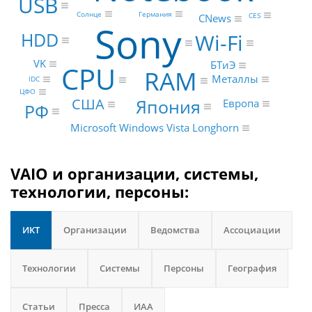
USB
Солнце
Германия
CES
CNews
Sony
HDD
Wi-Fi
VK
БТиЭ
CPU
RAM
Металлы
IDC
ЦФО
Япония
США
Европа
РФ
Microsoft Windows Vista Longhorn
VAIO и организации, системы,
технологии, персоны:
ИКТ
Организации
Ведомства
Ассоциации
Технологии
Системы
Персоны
География
Статьи
Пресса
ИАА