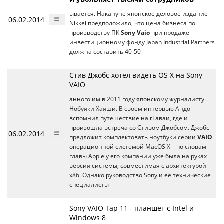
ывается. Накануне японское деловое издание
06.02.2014
Nikkei предположило, что цена бизнеса по
производству ПК
Sony Vaio
при продаже
инвестиционному фонду Japan Industrial Partners
должна составить 40-50
Стив Джобс хотел видеть OS X на Sony
VAIO
анного им в 2011 году японскому журналисту
Нобуяки Хаяши. В своём интервью Андо
вспомнил путешествие на гГаваи, где и
произошла встреча со Стивом Джобсом. Джобс
06.02.2014
предложит комплектовать ноутбуки серии
VAIO
операционной системой MacOS X – по словам
главы Apple у его компании уже была на руках
версия системы, совместимая с архитектурой
x86. Однако руководство Sony и её технические
специалисты
Sony VAIO Tap 11 - планшет с Intel и
Windows 8