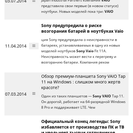
03.07.2014
Japan Industrial Partners компания
VAIO
представила свои первые (в новом статусе)
ноутбуки. Новых моделей пока три:
VAIO
Sony предупредила о риске
возгорания батарей в ноутбуках Vaio
ция Sony предупредила о неисправности в
11.04.2014
батареях, устанавливаемых в одну из новых
моделей ноутбуков
Sony Vaio
Fit 11A.
Неисправность может вести к перегреву и
возгоранию батареи. Компания реком
Обзор премиум-планшета Sony VAIO Tap
11 на Windows : слишком много жертв
красоте?
07.03.2014
Один из таких планшетов —
Sony VAIO
Tap 11.
Он дорогой, работает на 64-разрядной Windows
8 Pro и поддерживает LTE. Чем
Официальный конец легенды: Sony
избавляется от производства ПК и ТВ
и увольняет тысячи сотрудников