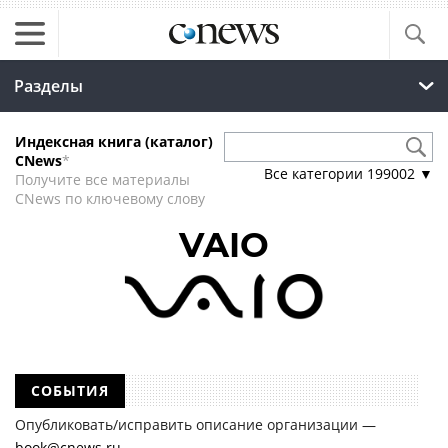
Разделы
Индексная книга (каталог)
CNews
*
Все категории
199002
▼
Получите все материалы
CNews по ключевому слову
VAIO
СОБЫТИЯ
Опубликовать/исправить описание организации —
book@cnews.ru