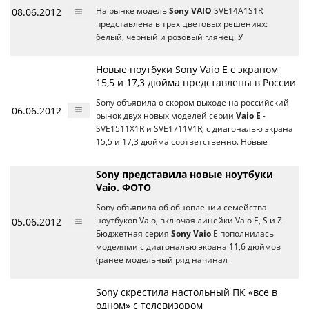
08.06.2012
На рынке модель
Sony VAIO
SVE14A1S1R
представлена в трех цветовых решениях:
белый, черный и розовый глянец. У
Новые ноутбуки Sony Vaio E c экраном
15,5 и 17,3 дюйма представлены в России
Sony объявила о скором выходе на российский
06.06.2012
рынок двух новых моделей серии
Vaio E
-
SVE1511X1R и SVE1711V1R, с диагональю экрана
15,5 и 17,3 дюйма соответственно. Новые
Sony представила новые ноутбуки
Vaio. ФОТО
Sony объявила об обновлении семейства
05.06.2012
ноутбуков Vaio, включая линейки Vaio E, S и Z
Бюджетная серия
Sony Vaio
E пополнилась
моделями с диагональю экрана 11,6 дюймов
(ранее модельный ряд начинал
Sony скрестила настольный ПК «все в
одном» с телевизором