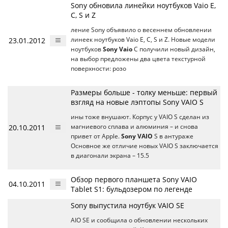
Sony обновила линейки ноутбуков Vaio E,
C, S и Z
ление Sony объявило о весеннем обновлении
23.01.2012
линеек ноутбуков Vaio E, C, S и Z. Новые модели
ноутбуков
Sony Vaio
C получили новый дизайн,
на выбор предложены два цвета текстурной
поверхности: розо
Размеры больше - толку меньше: первый
взгляд на новые лэптопы Sony VAIO S
ины тоже внушают. Корпус у VAIO S сделан из
20.10.2011
магниевого сплава и алюминия – и снова
привет от Apple.
Sony VAIO
S в антураже
Основное же отличие новых VAIO S заключается
в диагонали экрана – 15.5
Обзор первого планшета Sony VAIO
04.10.2011
Tablet S1: бульдозером по легенде
Sony выпустила ноутбук VAIO SE
AIO SE и сообщила о обновлении нескольких