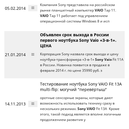
Компания Sony представила на российском
05.02.2014
рынке планшетный компьютер
VAIO
Tap 11.
VAIO
Tap 11 работает под управлением
операционной системы Windows 8 и исп
Объявлен срок выхода в России
первого ноутбука Sony Vaio «3-в-1».
ЦЕНА
21.01.2014
Корпорация Sony назвала срок выхода и цену
ноутбука-трансформера «3-в-1»
Sony Vaio
Fit 11A
в России. Новинка появится в продаже в
феврале 2014 г. по цене 35990 руб. з
Тестирование ноутбука Sony VAIO Fit 13A
multi-flip: могучий "перевёртыш"
оротные сенсорные экраны, которые дают
14.11.2013
возможность использовать технику сразу в
нескольких режимах.
Sony VAIO
Fit 13A Кроме
этого, такой подход является вполне логичным
продолжением развития у