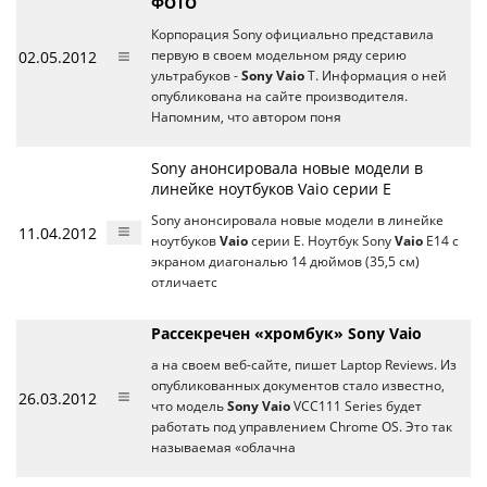
ФОТО
Корпорация Sony официально представила
02.05.2012
первую в своем модельном ряду серию
ультрабуков -
Sony Vaio
T. Информация о ней
опубликована на сайте производителя.
Напомним, что автором поня
Sony анонсировала новые модели в
линейке ноутбуков Vaio серии E
Sony анонсировала новые модели в линейке
11.04.2012
ноутбуков
Vaio
серии E. Ноутбук Sony
Vaio
E14 с
экраном диагональю 14 дюймов (35,5 см)
отличаетс
Рассекречен «хромбук» Sony Vaio
а на своем веб-сайте, пишет Laptop Reviews. Из
опубликованных документов стало известно,
26.03.2012
что модель
Sony Vaio
VCC111 Series будет
работать под управлением Chrome OS. Это так
называемая «облачна