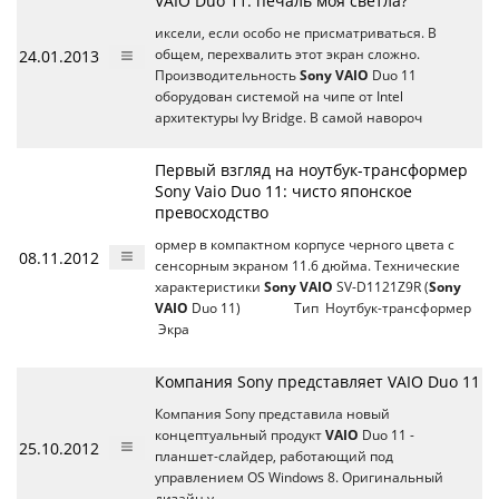
VAIO Duo 11: печаль моя светла?
иксели, если особо не присматриваться. В
24.01.2013
общем, перехвалить этот экран сложно.
Производительность
Sony VAIO
Duo 11
оборудован системой на чипе от Intel
архитектуры Ivy Bridge. В самой навороч
Первый взгляд на ноутбук-трансформер
Sony Vaio Duo 11: чисто японское
превосходство
ормер в компактном корпусе черного цвета с
08.11.2012
сенсорным экраном 11.6 дюйма. Технические
характеристики
Sony VAIO
SV-D1121Z9R (
Sony
VAIO
Duo 11) Тип Ноутбук-трансформер
Экра
Компания Sony представляет VAIO Duo 11
Компания Sony представила новый
концептуальный продукт
VAIO
Duo 11 -
25.10.2012
планшет-слайдер, работающий под
управлением OS Windows 8. Оригинальный
дизайн у