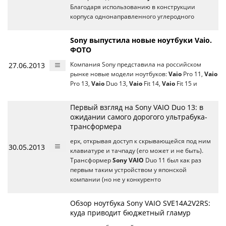
Благодаря использованию в конструкции
корпуса однонаправленного углеродного
Sony выпустила новые ноутбуки Vaio.
ФОТО
27.06.2013
Компания Sony представила на российском
рынке новые модели ноутбуков:
Vaio
Pro 11,
Vaio
Pro 13,
Vaio
Duo 13,
Vaio
Fit 14,
Vaio
Fit 15 и
Первый взгляд на Sony VAIO Duo 13: в
ожидании самого дорогого ультрабука-
трансформера
ерх, открывая доступ к скрывающейся под ним
30.05.2013
клавиатуре и тачпаду (его может и не быть).
Трансформер
Sony VAIO
Duo 11 был как раз
первым таким устройством у японской
компании (но не у конкуренто
Обзор ноутбука Sony VAIO SVE14A2V2RS:
куда приводит бюджетный гламур