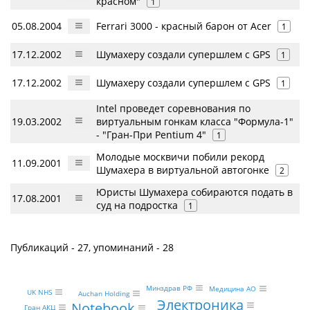
красном"
1
05.08.2004
Ferrari 3000 - красный барон от Acer
1
17.12.2002
Шумахеру создали супершлем с GPS
1
17.12.2002
Шумахеру создали супершлем с GPS
1
Intel проведет соревнования по
19.03.2002
виртуальным гонкам класса "Формула-1"
- "Гран-При Pentium 4"
1
Молодые москвичи побили рекорд
11.09.2001
Шумахера в виртуальной автогонке
2
Юристы Шумахера собираются подать в
17.08.2001
суд на подростка
1
Публикаций - 27, упоминаний - 28
Минздрав РФ
Медицина АО
UK NHS
Auchan Holding
Электроника
Notebook
Гран АКЦ