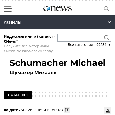
Разделы
Индексная книга (каталог)
CNews
*
Все категории
199231
▼
Получите все материалы
CNews по ключевому слову
Schumacher Michael
Шумахер Михаэль
СОБЫТИЯ
по дате
/
упоминаниям в текстах