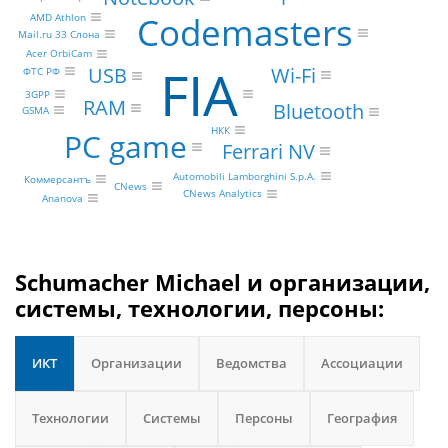
Codemasters
AMD Athlon
Mail.ru 33 Слона
Acer OrbiCam
FIA
Wi-Fi
USB
ФТС РФ
3GPP
RAM
Bluetooth
GSMA
НКК
PC game
Ferrari NV
Automobili Lamborghini S.p.A.
Коммерсантъ
CNews
CNews Analytics
Ananova
Schumacher Michael и организации,
системы, технологии, персоны:
ИКТ
Организации
Ведомства
Ассоциации
Технологии
Системы
Персоны
География