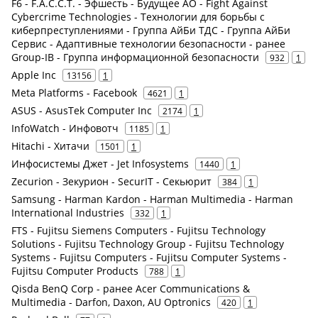
F6 - F.A.С.С.T. - Эфшесть - Будущее АО - Fight Against
Cybercrime Technologies - Технологии для борьбы с
киберпреступлениями - Группа АйБи ТДС - Группа АйБи
Сервис - Адаптивные технологии безопасности - ранее
Group-IB - Группа информационной безопасности
932
1
Apple Inc
13156
1
Meta Platforms - Facebook
4621
1
ASUS - AsusTek Computer Inc
2174
1
InfoWatch - Инфовотч
1185
1
Hitachi - Хитачи
1501
1
Инфосистемы Джет - Jet Infosystems
1440
1
Zecurion - Зекурион - SecurIT - Секьюрит
384
1
Samsung - Harman Kardon - Harman Multimedia - Harman
International Industries
332
1
FTS - Fujitsu Siemens Computers - Fujitsu Technology
Solutions - Fujitsu Technology Group - Fujitsu Technology
Systems - Fujitsu Computers - Fujitsu Computer Systems -
Fujitsu Computer Products
788
1
Qisda BenQ Corp - ранее Acer Communications &
Multimedia - Darfon, Daxon, AU Optronics
420
1