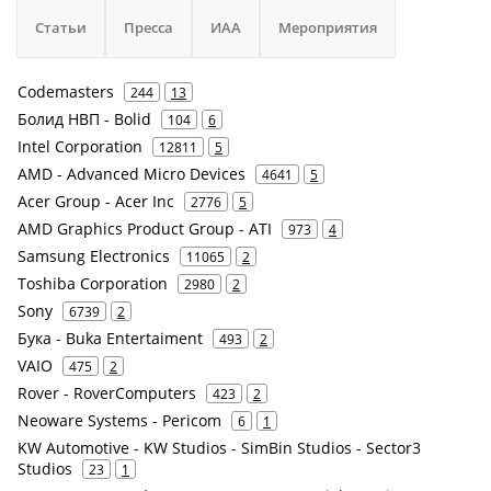
Статьи
Пресса
ИАА
Мероприятия
Codemasters
244
13
Болид НВП - Bolid
104
6
Intel Corporation
12811
5
AMD - Advanced Micro Devices
4641
5
Acer Group - Acer Inc
2776
5
AMD Graphics Product Group - ATI
973
4
Samsung Electronics
11065
2
Toshiba Corporation
2980
2
Sony
6739
2
Бука - Buka Entertaiment
493
2
VAIO
475
2
Rover - RoverComputers
423
2
Neoware Systems - Pericom
6
1
KW Automotive - KW Studios - SimBin Studios - Sector3
Studios
23
1