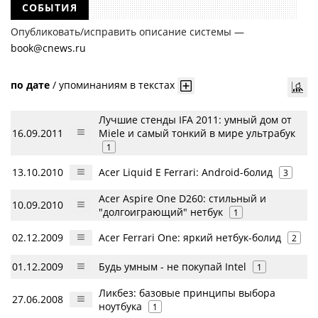
СОБЫТИЯ
Опубликовать/исправить описание системы —
book@cnews.ru
по дате
/
упоминаниям в текстах
Лучшие стенды IFA 2011: умный дом от
16.09.2011
Miele и самый тонкий в мире ультрабук
1
13.10.2010
Acer Liquid E Ferrari: Android-болид
3
Acer Aspire One D260: стильный и
10.09.2010
"долгоиграющий" нетбук
1
02.12.2009
Acer Ferrari One: яркий нетбук-болид
2
01.12.2009
Будь умным - не покупай Intel
1
Ликбез: базовые принципы выбора
27.06.2008
ноутбука
1