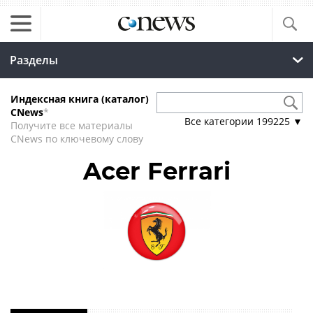
Разделы
Индексная книга (каталог)
CNews
*
Все категории
199225
▼
Получите все материалы
CNews по ключевому слову
Acer Ferrari