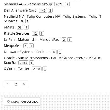
Siemens AG - Siemens Group
2673
2
Dell Alienware Corp
149
2
Nedfield NV - Tulip Computers NV - Tulip Systems - Tulip IT
Services
9
1
i-Mate
53
1
R-Style Services
12
1
Le Pan - Matsunichi - MarquisPad
2
1
Микробит
4
1
Neoware Systems - Pericom
6
1
Oracle - Sun Microsystems - Сан Майкросистемс - Май Эс
Кью Эл
2253
1
X Corp - Twitter
2938
1
1
2
>
КОРОТКАЯ ССЫЛКА