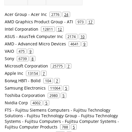
Acer Group - Acer Inc
2776
24
AMD Graphics Product Group - ATI
973
17
Intel Corporation
12811
12
ASUS - AsusTek Computer Inc
2174
10
AMD - Advanced Micro Devices
4641
9
VAIO
475
9
Sony
6739
8
Microsoft Corporation
25775
7
Apple Inc
13154
7
Болид НВП - Bolid
104
7
Samsung Electronics
11064
5
Toshiba Corporation
2980
5
Nvidia Corp
4002
5
FTS - Fujitsu Siemens Computers - Fujitsu Technology
Solutions - Fujitsu Technology Group - Fujitsu Technology
Systems - Fujitsu Computers - Fujitsu Computer Systems -
Fujitsu Computer Products
788
5