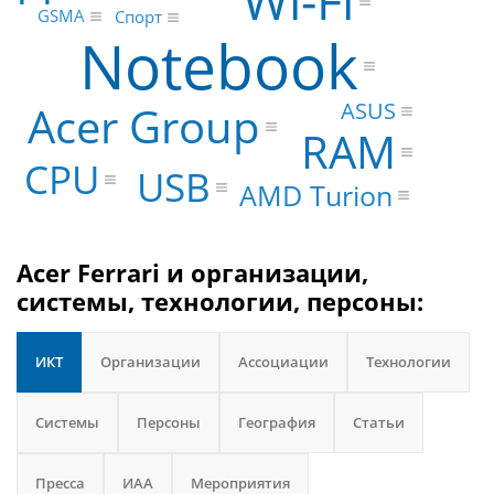
Wi-Fi
GSMA
Спорт
Notebook
ASUS
Acer Group
RAM
CPU
USB
AMD Turion
Acer Ferrari и организации,
системы, технологии, персоны:
ИКТ
Организации
Ассоциации
Технологии
Системы
Персоны
География
Статьи
Пресса
ИАА
Мероприятия