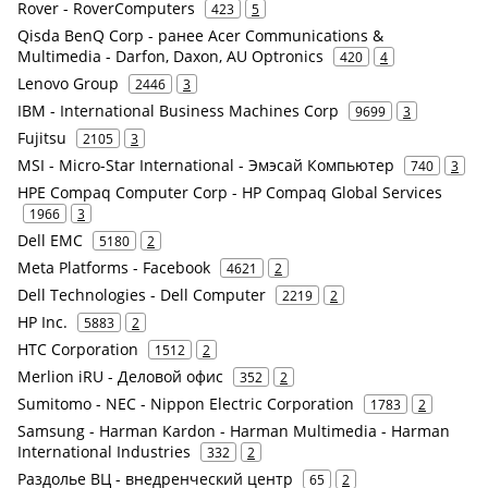
Rover - RoverComputers
423
5
Qisda BenQ Corp - ранее Acer Communications &
Multimedia - Darfon, Daxon, AU Optronics
420
4
Lenovo Group
2446
3
IBM - International Business Machines Corp
9699
3
Fujitsu
2105
3
MSI - Micro-Star International - Эмэсай Компьютер
740
3
HPE Compaq Computer Corp - HP Compaq Global Services
1966
3
Dell EMC
5180
2
Meta Platforms - Facebook
4621
2
Dell Technologies - Dell Computer
2219
2
HP Inc.
5883
2
HTC Corporation
1512
2
Merlion iRU - Деловой офис
352
2
Sumitomo - NEC - Nippon Electric Corporation
1783
2
Samsung - Harman Kardon - Harman Multimedia - Harman
International Industries
332
2
Раздолье ВЦ - внедренческий центр
65
2