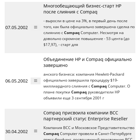
Многообещающий бизнес-старт HP
после слияния c Compaq
- выросли в цене на 3%, в первый день после
07.05.2002
того, как была официально завершена сделка по
слиянию с
Compaq
Computer. Несмотря на
довольно скромное повышение - 53 цента (до
$17,97), - старт для
Объединение HP и Compaq официально
завершено
анского бизнеса: компания Hewlett-Packard
06.05.2002
официально завершила процедуру $19-
миллиардного слияния с
Compaq
Computer. О
плане покупки
Compaq
руководители HP
объявили еще 3 сентября 2001 г
Compaq присвоила компании ВСС
партнерский статус Enterprise Reseller
Компания ВСС и Московское Представительство
30.04.2002
Compaq
Computer провели в Санкт-Петербурге
пресс-брифинг, посвященный присвоению ВСС