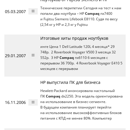
Технические перипетии Сегодня на тест к нам
05.03.2007
попали два ноутбука – HP
Compaq
nx7400
и Fujitsu Siemens Lifebook E8110. Судя по весу
(2,54 кг у HP и 2,3 кг у Fujitsu
Итоговые хиты продаж ноутбуков
инге Цена 1 Dell Latitude 120L 4 месяца* 29
748р. 2 Roverbook Voyager V500 3 месяца 32
29.01.2007
552р. 3 HP
Compaq
nx6110 6 месяцев с
перерывом 36 700р. 4 Roverbook Voyager E410 5
месяцев с перерывом
HP выпустила ПК для бизнеса
Hewlett-Packard анонсировала настольный
ПК
Compaq
dx2250. Эта модель ориентирована
16.11.2006
на использование в бизнес-сегменте.
В будущем компания планирует перейти
на использование высокоэффективных блоков
питания с КПД не менее 80%. Компьютер