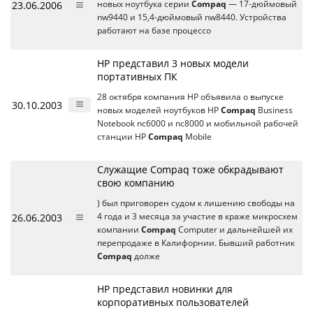
23.06.2006
новых ноутбука серии
Compaq
— 17-дюймовый
nw9440 и 15,4-дюймовый nw8440. Устройства
работают на базе процессо
HP представил 3 новых модели
портативных ПК
28 октября компания HP объявила о выпуске
30.10.2003
новых моделей ноутбуков HP
Compaq
Business
Notebook nc6000 и nc8000 и мобильной рабочей
станции HP
Compaq
Mobile
Служащие Compaq тоже обкрадывают
свою компанию
) был приговорен судом к лишению свободы на
26.06.2003
4 года и 3 месяца за участие в краже микросхем
компании
Compaq
Computer и дальнейшей их
перепродаже в Калифорнии. Бывший работник
Compaq
долже
HP представил новинки для
корпоративных пользователей