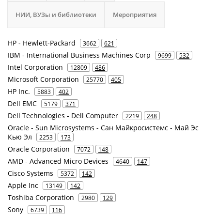
НИИ, ВУЗы и библиотеки
Мероприятия
HP - Hewlett-Packard
3662
621
IBM - International Business Machines Corp
9699
532
Intel Corporation
12809
486
Microsoft Corporation
25770
405
HP Inc.
5883
402
Dell EMC
5179
371
Dell Technologies - Dell Computer
2219
248
Oracle - Sun Microsystems - Сан Майкросистемс - Май Эс
Кью Эл
2253
173
Oracle Corporation
7072
148
AMD - Advanced Micro Devices
4640
147
Cisco Systems
5372
142
Apple Inc
13149
142
Toshiba Corporation
2980
129
Sony
6739
116