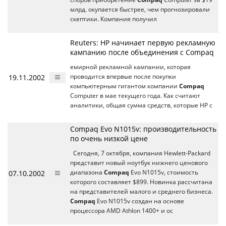
млрд. окупается быстрее, чем прогнозировали
скептики. Компания получил
Reuters: HP начинает первую рекламную
кампанию после объединения с Compaq
емирной рекламной кампании, которая
19.11.2002
проводится впервые после покупки
компьютерным гигантом компании
Compaq
Computer в мае текущего года. Как считают
аналитики, общая сумма средств, которые HP с
Compaq Evo N1015v: производительность
по очень низкой цене
Сегодня, 7 октября, компания Hewlett-Packard
представит новый ноутбук нижнего ценового
07.10.2002
диапазона
Compaq
Evo N1015v, стоимость
которого составляет $899. Новинка рассчитана
на представителей малого и среднего бизнеса.
Compaq
Evo N1015v создан на основе
процессора AMD Athlon 1400+ и ос