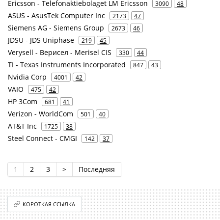
Ericsson - Telefonaktiebolaget LM Ericsson
3090
48
ASUS - AsusTek Computer Inc
2173
47
Siemens AG - Siemens Group
2673
46
JDSU - JDS Uniphase
219
45
Verysell - Верисел - Merisel CIS
330
44
TI - Texas Instruments Incorporated
847
43
Nvidia Corp
4001
42
VAIO
475
42
HP 3Com
681
41
Verizon - WorldCom
501
40
AT&T Inc
1725
38
Steel Connect - CMGI
142
37
1
2
3
>
Последняя
КОРОТКАЯ ССЫЛКА