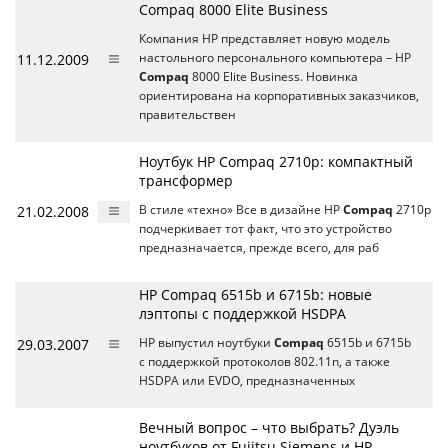
Compaq 8000 Elite Business
Компания HP представляет новую модель
11.12.2009
настольного персонального компьютера – HP
Compaq
8000 Elite Business. Новинка
ориентирована на корпоративных заказчиков,
правительствен
Ноутбук HP Compaq 2710p: компактный
трансформер
21.02.2008
В стиле «техно» Все в дизайне HP
Compaq
2710p
подчеркивает тот факт, что это устройство
предназначается, прежде всего, для раб
HP Compaq 6515b и 6715b: новые
лэптопы с поддержкой HSDPA
29.03.2007
HP выпустил ноутбуки
Compaq
6515b и 6715b
с поддержкой протоколов 802.11n, а также
HSDPA или EVDO, предназначенных
Вечный вопрос – что выбрать? Дуэль
ноутбуков от Fujitsu Siemens и HP