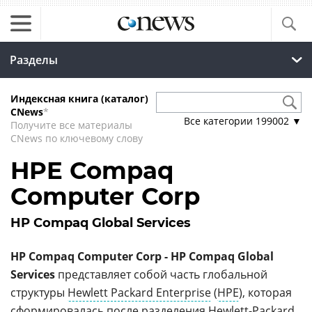
Разделы
Индексная книга (каталог)
CNews
*
Все категории
199002
▼
Получите все материалы
CNews по ключевому слову
HPE Compaq
Computer Corp
HP Compaq Global Services
HP Compaq Computer Corp - HP Compaq Global
Services
представляет собой часть глобальной
структуры
Hewlett Packard Enterprise
(
HPE
), которая
сформировалась после разделения
Hewlett-Packard