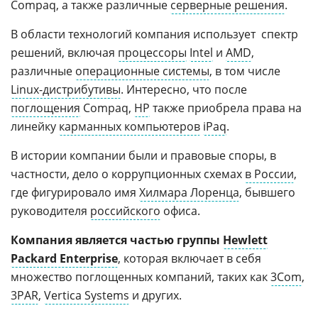
Compaq, а также различные
серверные решения
.
В области технологий компания использует спектр
решений, включая
процессоры
Intel
и
AMD
,
различные
операционные системы
, в том числе
Linux-дистрибутивы
. Интересно, что после
поглощения
Compaq,
HP
также приобрела права на
линейку
карманных компьютеров
iPaq
.
В истории компании были и правовые споры, в
частности, дело о коррупционных схемах
в России
,
где фигурировало имя
Хилмара Лоренца
, бывшего
руководителя
российского
офиса.
Компания является частью группы
Hewlett
Packard Enterprise
, которая включает в себя
множество поглощенных компаний, таких как
3Com
,
3PAR
,
Vertica Systems
и других.