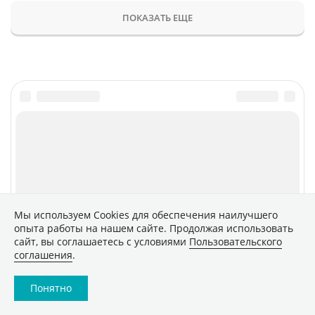
ПОКАЗАТЬ ЕЩЕ
Главное
Популярное
Новости
Конференции
Аналитика
Специальные проекты
Рейтинги
Маркет
Мы используем Сookies для обеспечения наилучшего
опыта работы на нашем сайте. Продолжая использовать
Обзоры
Техника
сайт, вы соглашаетесь с условиями
Пользовательского
Архив
ТВ
соглашения
.
Печатные издания
Понятно
CNews
Соцсети