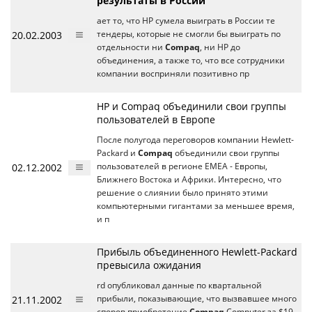
результаты в России
ает то, что НР сумела выиграть в России те
20.02.2003
тендеры, которые не смогли бы выиграть по
отдельности ни
Compaq
, ни HP до
объединения, а также то, что все сотрудники
компании восприняли позитивно пр
HP и Compaq объединили свои группы
пользователей в Европе
После полугода переговоров компании Hewlett-
Packard и
Compaq
объединили свои группы
02.12.2002
пользователей в регионе EMEA - Европы,
Ближнего Востока и Африки. Интересно, что
решение о слиянии было принято этими
компьютерными гигантами за меньшее время,
и п
Прибыль объединенного Hewlett-Packard
превысила ожидания
rd опубликовал данные по квартальной
21.11.2002
прибыли, показывающие, что вызвавшее много
споров приобретение
Compaq
Computer за $19