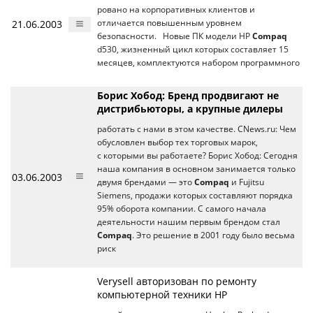
ровано на корпоративных клиентов и
21.06.2003
отличается повышенным уровнем
безопасности. Новые ПК модели HP
Compaq
d530, жизненный цикл которых составляет 15
месяцев, комплектуются набором программного
Борис Хобод: Бренд продвигают не
дистрибьюторы, а крупные дилеры
работать с нами в этом качестве. CNews.ru: Чем
обусловлен выбор тех торговых марок,
с которыми вы работаете? Борис Хобод: Сегодня
наша компания в основном занимается только
03.06.2003
двумя брендами — это
Compaq
и Fujitsu
Siemens, продажи которых составляют порядка
95% оборота компании. С самого начала
деятельности нашим первым брендом стал
Compaq
. Это решение в 2001 году было весьма
риск
Verysell авторизован по ремонту
компьютерной техники HP