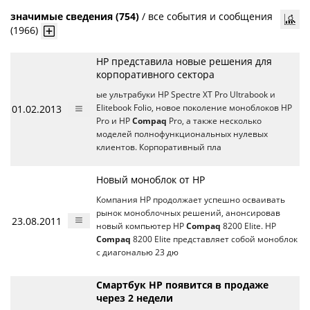
значимые сведения (754)
/
все события и сообщения
(1966)
HP представила новые решения для
корпоративного сектора
ые ультрабуки HP Spectre XT Pro Ultrabook и
01.02.2013
Elitebook Folio, новое поколение моноблоков HP
Pro и HP
Compaq
Pro, а также несколько
моделей полнофункциональных нулевых
клиентов. Корпоративный пла
Новый моноблок от HP
Компания НР продолжает успешно осваивать
рынок моноблочных решений, анонсировав
23.08.2011
новый компьютер HP
Compaq
8200 Elite. HP
Compaq
8200 Elite представляет собой моноблок
с диагональю 23 дю
Смартбук HP появится в продаже
через 2 недели