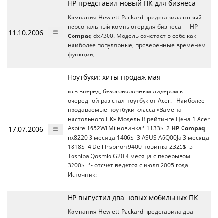
HP представил новый ПК для бизнеса
Компания Нewlett-Рackard представила новый
персональный компьютер для бизнеса — HP
11.10.2006
Compaq
dx7300. Модель сочетает в себе как
наиболее популярные, проверенные временем
функции,
Ноутбуки: хиты продаж мая
ись вперед, безоговорочным лидером в
очередной раз стал ноутбук от Acer. Наиболее
продаваемые ноутбуки класса «Замена
настольного ПК» Модель В рейтинге Цена 1 Acer
17.07.2006
Aspire 1652WLMi новинка* 1133$ 2
HP Compaq
nx8220 3 месяца 1406$ 3 ASUS A6Q00Ja 3 месяца
1818$ 4 Dell Inspiron 9400 новинка 2325$ 5
Toshiba Qosmio G20 4 месяца с перерывом
3200$ *- отсчет ведется с июля 2005 года
Источник:
HP выпустил два новых мобильных ПК
Компания Hewlett-Packard представила два