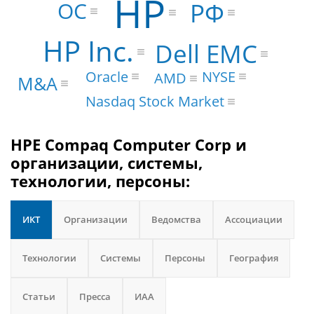
HP
ОС
РФ
HP Inc.
Dell EMC
Oracle
NYSE
AMD
M&A
Nasdaq Stock Market
HPE Compaq Computer Corp и
организации, системы,
технологии, персоны:
ИКТ
Организации
Ведомства
Ассоциации
Технологии
Системы
Персоны
География
Статьи
Пресса
ИАА