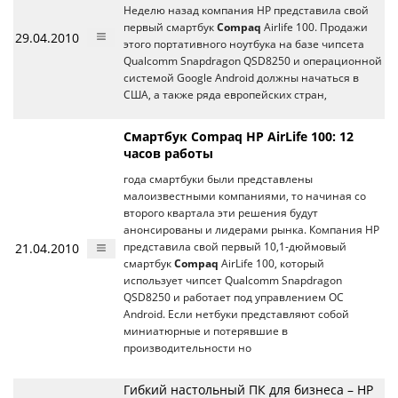
Неделю назад компания HP представила свой
первый смартбук
Compaq
Airlife 100. Продажи
29.04.2010
этого портативного ноутбука на базе чипсета
Qualcomm Snapdragon QSD8250 и операционной
системой Google Android должны начаться в
США, а также ряда европейских стран,
Смартбук Compaq HP AirLife 100: 12
часов работы
года смартбуки были представлены
малоизвестными компаниями, то начиная со
второго квартала эти решения будут
анонсированы и лидерами рынка. Компания HP
21.04.2010
представила свой первый 10,1-дюймовый
смартбук
Compaq
AirLife 100, который
использует чипсет Qualcomm Snapdragon
QSD8250 и работает под управлением ОС
Android. Если нетбуки представляют собой
миниатюрные и потерявшие в
производительности но
Гибкий настольный ПК для бизнеса – HP