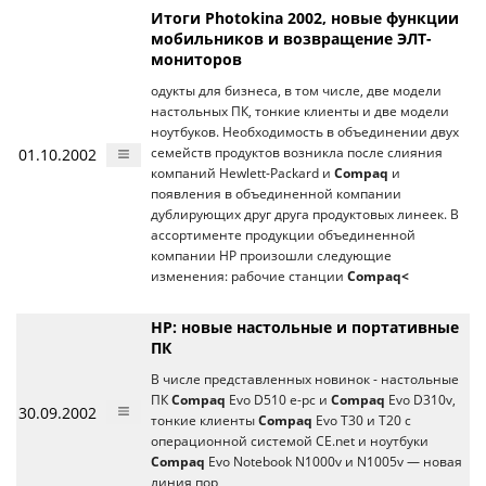
Итоги Photokina 2002, новые функции
мобильников и возвращение ЭЛТ-
мониторов
одукты для бизнеса, в том числе, две модели
настольных ПК, тонкие клиенты и две модели
ноутбуков. Необходимость в объединении двух
01.10.2002
семейств продуктов возникла после слияния
компаний Hewlett-Packard и
Compaq
и
появления в объединенной компании
дублирующих друг друга продуктовых линеек. В
ассортименте продукции объединенной
компании HP произошли следующие
изменения: рабочие станции
Compaq<
HP: новые настольные и портативные
ПК
В числе представленных новинок - настольные
ПК
Compaq
Evo D510 e-pc и
Compaq
Evo D310v,
30.09.2002
тонкие клиенты
Compaq
Evo T30 и T20 с
операционной системой CE.net и ноутбуки
Compaq
Evo Notebook N1000v и N1005v — новая
линия пор