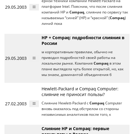
ерной техники компании Hewlett Packard на
29.05.2003
платформе Intel. Поясним, что после слияния
компаний HP и
Compaq
, слияние по сервису так
называемых “синей” (HP) и “красной” (
Compaq
)
линий пока
HP + Compaq: подробности слияния в
России
м корпоративным правилам, обычно не
29.05.2003
приводил подробностей своей работы на
локальном рынке. Компания
Compaq
в этом
плане выглядела чуть более открытой, но, как
мы знаем, доминантой объединения б
Hewlett-Packard и Compaq Computer:
слияние не приносит пользы?
27.02.2003
Слияние Hewlett-Packard с
Compaq
Computer
вновь оказалось под обстрелом со стороны
независимых аналитиков после того, к
Слияние HP и Compaq: первые