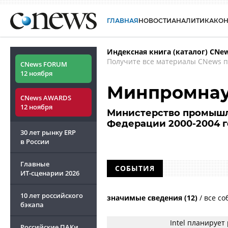
ГЛАВНАЯ
НОВОСТИ
АНАЛИТИКА
КО
Индексная книга (каталог) CNe
Получите все материалы CNews п
CNews FORUM
12 ноября
Минпромнау
CNews AWARDS
12 ноября
Министерство промышл
Федерации 2000-2004 
30 лет рынку ERP
в России
Главные
СОБЫТИЯ
ИТ-сценарии
2026
10 лет российского
значимые сведения (12)
/
все со
бэкапа
Intel планирует
Российские ПАКи