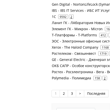
Gen Digital - NortonLifeLock (Syman
IBS - IBS IT Services - ИБС ИТ У
1С
9592
2
Ланит ГК - ЛАборатория Новых И
Элемент ГК - Микрон - Micron
16
Т-Платформы - T-Platforms
412
ЭОС - Электронные офисные сист
Xerox - The Haloid Company
1168
Ростелеком - Связьинвест
1719
GE - General Electric - Дженерал 
ОКБ САПР - Особое конструкторс
Ростех - Росэлектроника - Вега -
Polymedia - Полимедиа
158
2
1
2
3
>
Последняя