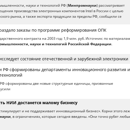
ышленности, науки и технологий РФ (
Минпромнауки
) рассматривает
щения производства электронных компонентов Intel в России с целью
кого рынка, а также экспорта продукции за пределы РФ, сообщили се
раздало заказы по программе реформирования ОПК
ударственного контракта на 2003 год: 1,9 млн. руб. Источник: по материала
омышленности, науки и технологий Российской Федерации
.
сследует состояние отечественной и зарубежной электроники
и РФ сформированы департаменты инновационного развития и
технологий
РФ сформированы две новые структурные единицы, призванные
 усили
сть НИИ достанется малому бизнесу
 стимулирует и не поддерживает инновационный бизнес». Корни этого леж
науки
, в ограничениях, которые сегодня введены. «Они точно рубят любы