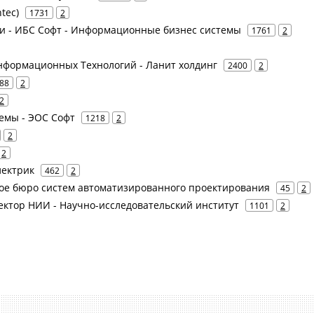
tec)
1731
2
слуги - ИБС Софт - Информационные бизнес системы
1761
2
нформационных Технологий - Ланит холдинг
2400
2
88
2
2
емы - ЭОС Софт
1218
2
2
2
электрик
462
2
кое бюро систем автоматизированного проектирования
45
2
 Вектор НИИ - Научно-исследовательский институт
1101
2