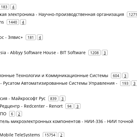
183
4
йская электроника - Научно-производственная организация
127
ms
1440
4
юс - Элвис+
181
4
ia - Abbyy Software House - BIT Software
1208
3
ционные Технологии и Коммуникационные Системы
604
3
У - Русатом Автоматизированные Системы Управления -
193
3
ссия - Майкрософт Рус
839
3
- Редцентр - Redcenter - Renort
94
3
 ПО
6
2
итель микроэлектронных компонентов - НИИ-336 - НИИ точной
Mobile TeleSystems
15754
2