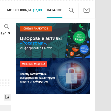
MOEXIT
1806,61
3,08
КАТАЛОГ
CNEWS ANALYTICS
9124
▼
Цифровые активы
«Росатома».
Инфографика CNews
МНЕНИЕ МЕСЯЦА
Почему соответствие
стандартам не гарантирует
защиту от киберугроз