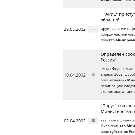
"ПАРУС" присту
областей
29.05.2002
ирует закончить ф
Координационного
проекта
Минпром
Определен срок
Россия"
амках Федеральной
10.04.2002
апреля 2002 г., со
организуемых
Мин
реализацию следую
экономики, а также
"Парус" вошел 
Министерства 
02.04.2002
тва промышленност
было принято
Мин
ряде субъектов Рос