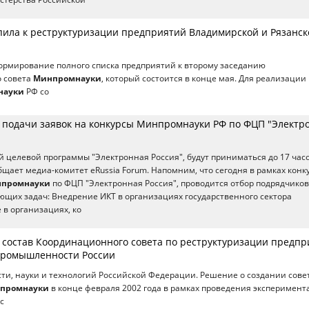
пила к реструктуризации предприятий Владимирской и Рязанск
ормирование полного списка предприятий к второму заседанию
 совета
Минпромнауки
, который состоится в конце мая. Для реализации
науки
РФ со
 подачи заявок на конкурсы Минпромнауки РФ по ФЦП "Электр
 целевой программы "Электронная Россия", будут приниматься до 17 часо
общает медиа-комитет eRussia Forum. Напомним, что сегодня в рамках конк
промнауки
по ФЦП "Электронная Россия", проводится отбор подрядчиков
щих задач: Внедрение ИКТ в организациях государственного сектора
 в организациях, ко
в состав Координационного совета по реструктуризации предп
промышленности России
и, науки и технологий Российской Федерации. Решение о создании сове
промнауки
в конце февраля 2002 года в рамках проведения эксперимента
с