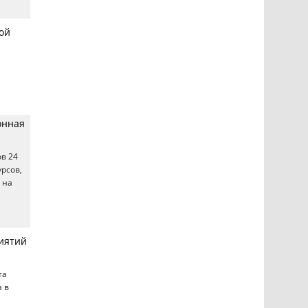
ой
онная
в 24
урсов,
 на
риятий
та
 в