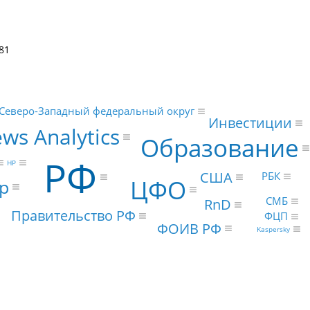
81
Северо-Западный федеральный округ
Инвестиции
ws Analytics
Образование
РФ
HP
США
РБК
ЦФО
р
СМБ
RnD
Правительство РФ
ФЦП
ФОИВ РФ
Kaspersky