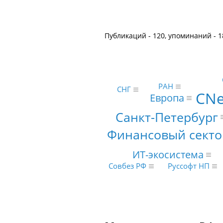
Публикаций - 120, упоминаний - 1
РАН
СНГ
CNe
Европа
Санкт-Петербург
Финансовый секто
ИТ-экосистема
Совбез РФ
Руссофт НП