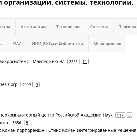
 организации, системы, технологии,
мства
Ассоциации
Технологии
Системы
Персоны
са
ИАА
НИИ, ВУЗы и библиотеки
Мероприятия
Майкросистемс - Май Эс Кью Эл
2253
11
ines Corp
9699
9
перкомпьютерный центр Российской Академии Наук
117
6
кого
5656
5
инс Коман Корпорейшн - Стинс Коман Интегрированные Решения