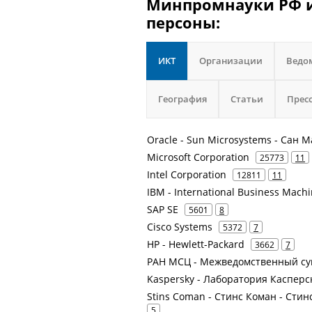
Минпромнауки РФ и
персоны:
ИКТ
Организации
Ведо
География
Статьи
Прес
Oracle - Sun Microsystems - Сан 
Microsoft Corporation
25773
11
Intel Corporation
12811
11
IBM - International Business Mach
SAP SE
5601
8
Cisco Systems
5372
7
HP - Hewlett-Packard
3662
7
РАН МСЦ - Межведомственный су
Kaspersky - Лаборатория Касперс
Stins Coman - Стинс Коман - Ст
5