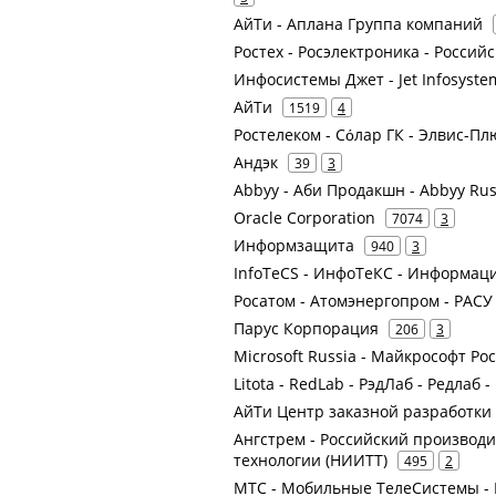
АйТи - Аплана Группа компаний
Ростех - Росэлектроника - Росси
Инфосистемы Джет - Jet Infosyste
АйТи
1519
4
Ростелеком - Сόлар ГК - Элвис-Пл
Андэк
39
3
Abbyy - Аби Продакшн - Abbyy Russ
Oracle Corporation
7074
3
Информзащита
940
3
InfoTeCS - ИнфоТеКС - Информа
Росатом - Атомэнергопром - РАС
Парус Корпорация
206
3
Microsoft Russia - Майкрософт Ро
Litota - RedLab - РэдЛаб - Редлаб 
АйТи Центр заказной разработки
Ангстрем - Российский производ
технологии (НИИТТ)
495
2
МТС - Мобильные ТелеСистемы - 