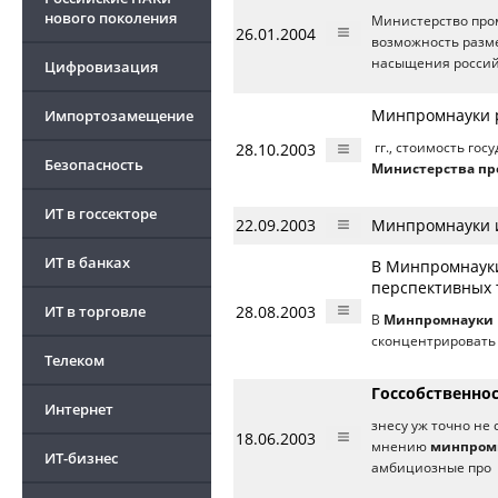
нового поколения
Министерство пром
26.01.2004
возможность разме
насыщения российс
Цифровизация
Минпромнауки 
Импортозамещение
28.10.2003
гг., стоимость гос
Безопасность
Министерства пр
ИТ в госсекторе
22.09.2003
Минпромнауки и
ИТ в банках
В Минпромнаук
перспективных 
ИТ в торговле
28.08.2003
В
Минпромнауки
сконцентрировать
Телеком
Госcобственно
Интернет
знесу уж точно не
18.06.2003
мнению
минпром
ИТ-бизнес
амбициозные про