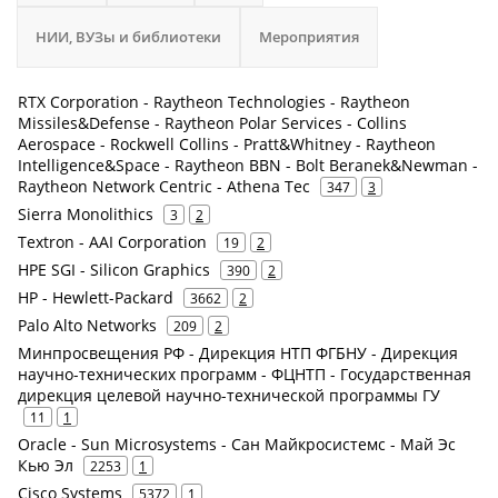
НИИ, ВУЗы и библиотеки
Мероприятия
RTX Corporation - Raytheon Technologies - Raytheon
Missiles&Defense - Raytheon Polar Services - Collins
Aerospace - Rockwell Collins - Pratt&Whitney - Raytheon
Intelligence&Space - Raytheon BBN - Bolt Beranek&Newman -
Raytheon Network Centric - Athena Tec
347
3
Sierra Monolithics
3
2
Textron - AAI Corporation
19
2
HPE SGI - Silicon Graphics
390
2
HP - Hewlett-Packard
3662
2
Palo Alto Networks
209
2
Минпросвещения РФ - Дирекция НТП ФГБНУ - Дирекция
научно-технических программ - ФЦНТП - Государственная
дирекция целевой научно-технической программы ГУ
11
1
Oracle - Sun Microsystems - Сан Майкросистемс - Май Эс
Кью Эл
2253
1
Cisco Systems
5372
1