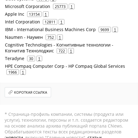
Microsoft Corporation
25773
1
Apple Inc
13154
1
Intel Corporation
12811
1
IBM - International Business Machines Corp
9699
1
Naumen - Наумен
752
1
Cognitive Technologies - Когнитивные технологии -
Когнитив Технолоджис
722
1
Teradyne
30
1
HPE Compaq Computer Corp - HP Compaq Global Services
1966
1
КОРОТКАЯ ССЫЛКА
* Страница-профиль компании, системы (продукта или
услуги), технологии, персоны и т.п. создается редактором
на основе анализа архива публикаций портала CNews.
Обрабатываются тексты всех редакционных разделов
(
новости
, включая "Главные новости",
статьи
,