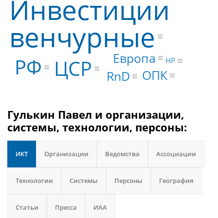
Инвестиции
венчурные
Европа
РФ
ЦСР
HP
ОПК
RnD
Гулькин Павел и организации,
системы, технологии, персоны:
ИКТ
Организации
Ведомства
Ассоциации
Технологии
Системы
Персоны
География
Статьи
Пресса
ИАА