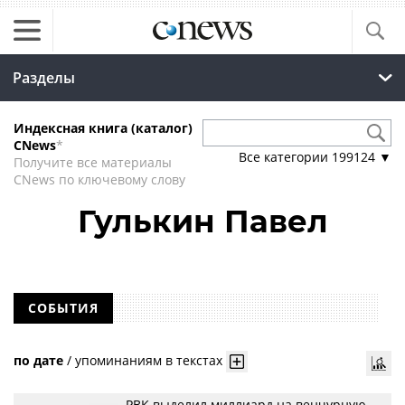
Разделы
Индексная книга (каталог)
CNews
*
Все категории
199124
▼
Получите все материалы
CNews по ключевому слову
Гулькин Павел
СОБЫТИЯ
по дате
/
упоминаниям в текстах
РВК выделил миллиард на венчурную