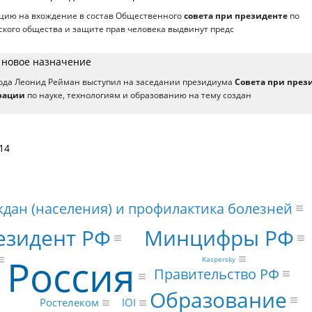
цию на вхождение в состав Общественного
совета при президенте
по
кого общества и защите прав человека выдвинут предс
 новое назначение
года Леонид Рейман выступил на заседании президиума
Совета при през
рации
по науке, технологиям и образованию на тему создан
14
дан (населения) и профилактика болезней
езидент РФ
Минцифры РФ
Россия
Kaspersky
Правительство РФ
Образование
Ростелеком
IOI