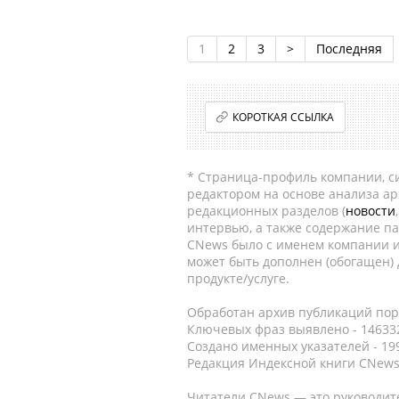
1
2
3
>
Последняя
КОРОТКАЯ ССЫЛКА
* Страница-профиль компании, сис
редактором на основе анализа а
редакционных разделов (
новости
интервью, а также содержание па
CNews было с именем компании и
может быть дополнен (обогащен)
продукте/услуге.
Обработан архив публикаций порт
Ключевых фраз выявлено - 146332
Создано именных указателей - 19
Редакция Индексной книги CNews
Читатели CNews — это руководит