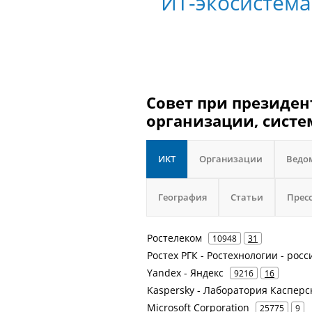
ИТ-экосистема
Совет при президен
организации, систе
ИКТ
Организации
Ведо
География
Статьи
Прес
Ростелеком
10948
31
Ростех РГК - Ростехнологии - рос
Yandex - Яндекс
9216
16
Kaspersky - Лаборатория Касперс
Microsoft Corporation
25775
9