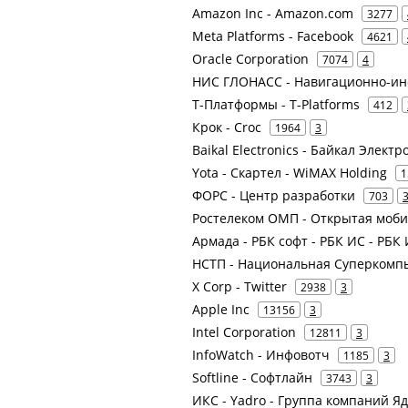
Amazon Inc - Amazon.com
3277
Meta Platforms - Facebook
4621
Oracle Corporation
7074
4
НИС ГЛОНАСС - Навигационно-и
Т-Платформы - T-Platforms
412
Крок - Croc
1964
3
Baikal Electronics - Байкал Электр
Yota - Скартел - WiMAX Holding
1
ФОРС - Центр разработки
703
Ростелеком ОМП - Открытая моб
Армада - РБК софт - РБК ИС - РБ
НСТП - Национальная Суперкомп
X Corp - Twitter
2938
3
Apple Inc
13156
3
Intel Corporation
12811
3
InfoWatch - Инфовотч
1185
3
Softline - Софтлайн
3743
3
ИКС - Yadro - Группа компаний Яд