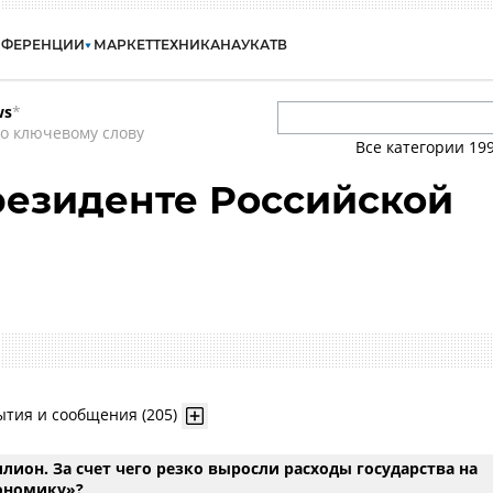
НФЕРЕНЦИИ
МАРКЕТ
ТЕХНИКА
НАУКА
ТВ
ws
*
о ключевому слову
Все категории
19
резиденте Российской
ытия и сообщения (205)
лион. За счет чего резко выросли расходы государства на
ономику»?