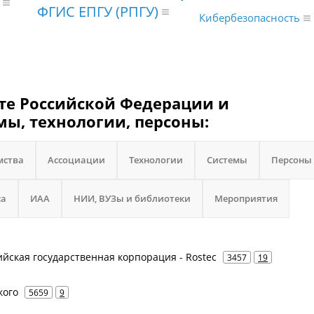
ФГИС ЕПГУ (РПГУ)
Кибербезопасность
те Российской Федерации и
мы, технологии, персоны:
мства
Ассоциации
Технологии
Системы
Персоны
са
ИАА
НИИ, ВУЗы и библиотеки
Мероприятия
сийская государственная корпорация - Rostec
3457
19
кого
5659
9