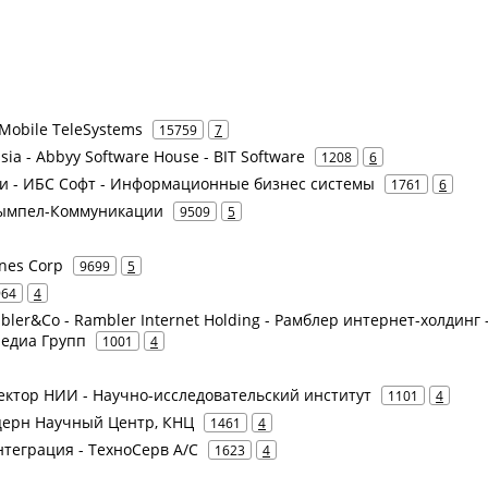
Mobile TeleSystems
15759
7
ia - Abbyy Software House - BIT Software
1208
6
слуги - ИБС Софт - Информационные бизнес системы
1761
6
 Вымпел-Коммуникации
9509
5
ines Corp
9699
5
964
4
bler&Co - Rambler Internet Holding - Рамблер интернет-холдинг 
Медиа Групп
1001
4
 Вектор НИИ - Научно-исследовательский институт
1101
4
онцерн Научный Центр, КНЦ
1461
4
нтеграция - ТехноСерв А/С
1623
4