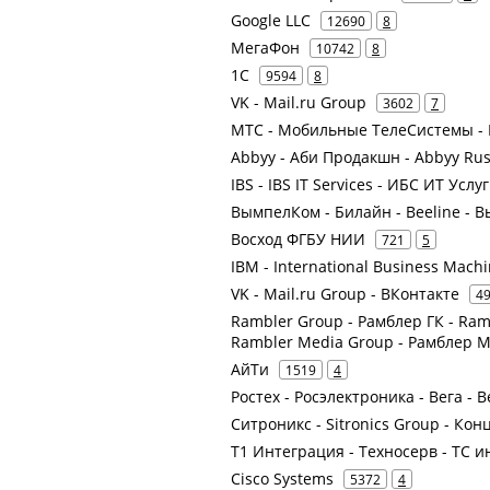
Google LLC
12690
8
МегаФон
10742
8
1С
9594
8
VK - Mail.ru Group
3602
7
МТС - Мобильные ТелеСистемы - 
Abbyy - Аби Продакшн - Abbyy Russ
IBS - IBS IT Services - ИБС ИТ У
ВымпелКом - Билайн - Beeline -
Восход ФГБУ НИИ
721
5
IBM - International Business Mach
VK - Mail.ru Group - ВКонтакте
4
Rambler Group - Рамблер ГК - Ram
Rambler Media Group - Рамблер 
АйТи
1519
4
Ростех - Росэлектроника - Вега -
Ситроникс - Sitronics Group - К
Т1 Интеграция - Техносерв - ТС и
Cisco Systems
5372
4