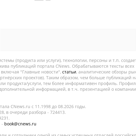
темы (продукта или услуги), технологии, персоны и т.п. создае
рхива публикаций портала CNews. Обрабатываются тексты всех
, включая "Главные новости",
статьи
, аналитические обзоры рын
ртнёрских проектов). Таким образом, чем больше публикаций н
ли продукта/услуги, тем более информативен профиль. Профил
 дополнительной информацией, в т.ч. презентацией о компании
ала CNews.ru c 11.1998 до 08.2026 годы.
8, в очереди разбора - 724413.
9231.
 -
book@cnews.ru
ели и сотрудники одной из самых успешных отраслей российск