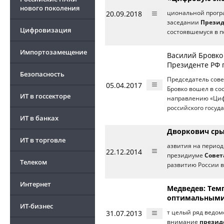
нового поколения
20.09.2018
циональной програ
заседании
Презид
Цифровизация
состоявшемуся в п
Импортозамещение
Василий Бровко
Президенте РФ 
Безопасность
Председатель сов
05.04.2017
Бровко вошел в со
ИТ в госсекторе
направлению «Цифр
российского госуд
ИТ в банках
Дворкович сры
ИТ в торговле
азвития на период 
22.12.2014
президиуме
Совет
Телеком
развитию России в
Интернет
Медведев: Темп
оптимальным
ИТ-бизнес
31.07.2013
т целый ряд ведом
внимание
президе