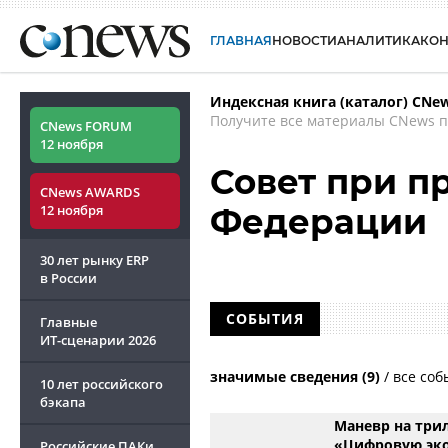
ГЛАВНАЯ
НОВОСТИ
АНАЛИТИКА
КО
Индексная книга (каталог) CNe
Получите все материалы CNews п
CNews FORUM
12 ноября
Совет при п
CNews AWARDS
12 ноября
Федерации
30 лет рынку ERP
в России
СОБЫТИЯ
Главные
ИТ-сценарии
2026
значимые сведения (9)
/
все соб
10 лет российского
бэкапа
Маневр на трил
«Цифровую эк
Российские ПАКи