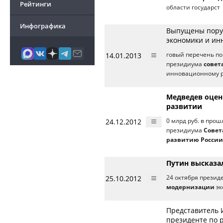
Рейтинги
области государст
Инфографика
Выпущены поруч
экономики и ин
14.01.2013
говый перечень по
президиума
совет
инновационному 
Медведев оцен
развитии
24.12.2012
0 млрд руб. в про
президиума
Совет
развитию России
Путин высказа
25.10.2012
24 октября презид
модернизации
эк
Представитель 
президенте по 