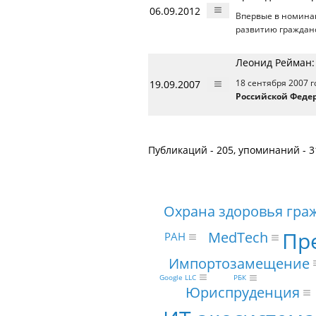
06.09.2012
Впервые в номина
развитию гражданс
Леонид Рейман:
19.09.2007
18 сентября 2007 
Российской Феде
Публикаций - 205, упоминаний - 3
Охрана здоровья граж
Пр
MedTech
РАН
Импортозамещение
Google LLC
РБК
Юриспруденция