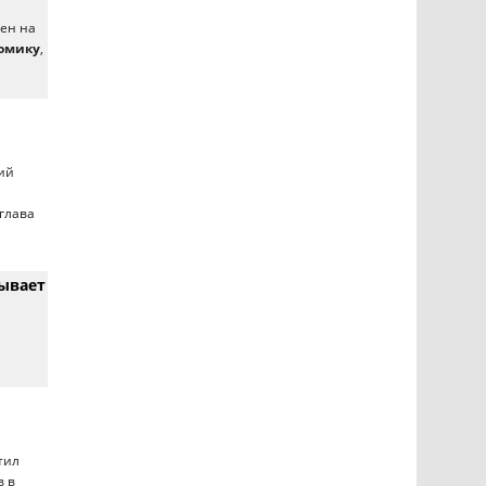
ен на
номику
,
ий
глава
ывает
тил
в в