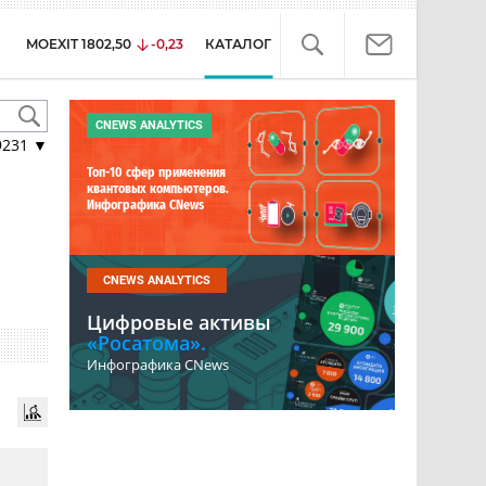
MOEXIT
1802,50
-0,23
КАТАЛОГ
CNEWS ANALYTICS
9231
▼
Топ-10 сфер применения
квантовых компьютеров.
Инфографика CNews
CNEWS ANALYTICS
Цифровые активы
«Росатома».
Инфографика CNews