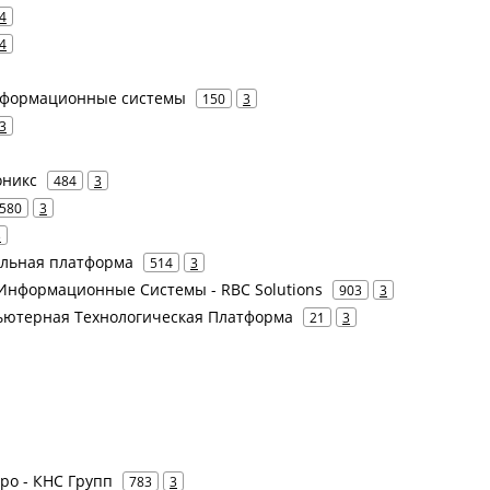
4
4
нформационные системы
150
3
3
оникс
484
3
580
3
3
ильная платформа
514
3
К Информационные Системы - RBC Solutions
903
3
ьютерная Технологическая Платформа
21
3
ро - КНС Групп
783
3