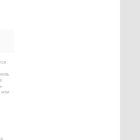
тся
ков,
а
ь
 или
ой