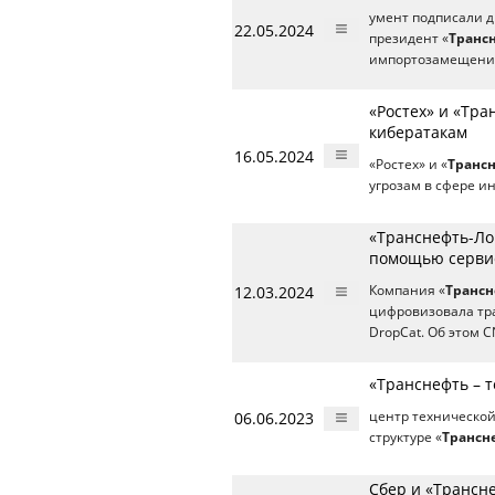
умент подписали 
22.05.2024
президент «
Транс
импортозамещени
«Ростех» и «Тр
кибератакам
16.05.2024
«Ростех» и «
Транс
угрозам в сфере и
«Транснефть-Ло
помощью сервис
12.03.2024
Компания «
Трансн
цифровизовала тра
DropCat. Об этом 
«Транснефть – 
06.06.2023
центр техническо
структуре «
Трансн
Сбер и «Трансн