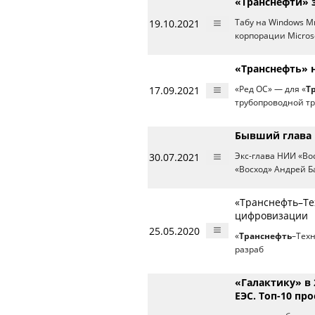
«Транснефти» з
19.10.2021
Табу на Windows М
корпорации Microso
«Транснефть» 
17.09.2021
«Ред ОС» — для «
Т
трубопроводной т
Бывший глава 
30.07.2021
Экс-глава НИИ «Вос
«Восход» Андрей Б
«Транснефть–Тех
цифровизации
25.05.2020
«
Транснефть
–Техн
разраб
«Галактику» в 
ЕЭС. Топ-10 пр