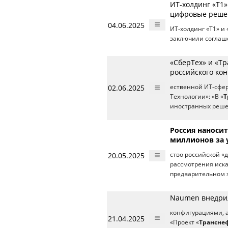
ИТ-холдинг «Т1
цифровые решен
04.06.2025
ИТ-холдинг «Т1» и
заключили соглаше
«СберТех» и «Т
российского ко
02.06.2025
ественной ИТ-сфе
Технологии»: «В «
Т
иностранных реше
Россия наносит
миллионов за 
20.05.2025
ство российской «
рассмотрения иска
предварительном 
Naumen внедрил
конфигурациями, 
21.04.2025
«Проект «
Трансне