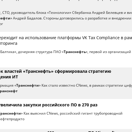
, CTO, руководитель блока «Технологии» Сбербанка Андрей Белевцев и ви
нефти
» Андрей Бадалов. Стороны договорились о разработке и внедрении
ог
ереходит на использование платформы VK Tax Compliance в рам
иторинга
-Балтика», дочерняя структура ПАО «
Транснефть
», первой из организаций
ок властей «Транснефть» сформировала стратегию
ения ИТ
рмация «
Транснефти
» Как стало известно CNews, в рамках стратегии ци
ранснефт
величила закупки российского ПО в 270 раз
Транснефти
» Как выяснил CNews, российский гигант трубопроводной
нефтепродукто