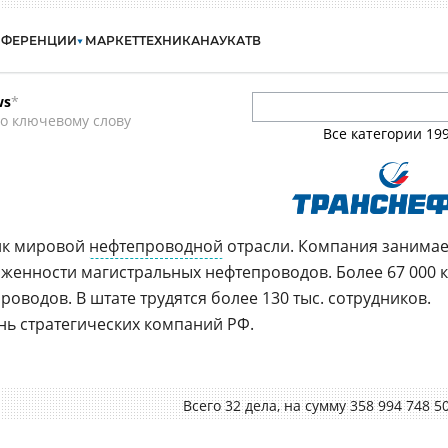
НФЕРЕНЦИИ
МАРКЕТ
ТЕХНИКА
НАУКА
ТВ
ws
*
о ключевому слову
Все категории
19
ик мировой
нефтепроводной
отрасли. Компания занимае
яженности магистральных нефтепроводов. Более 67 000 
роводов. В штате трудятся более 130 тыс. сотрудников.
нь стратегических компаний РФ.
Всего 32 дела, на cумму 358 994 748 5