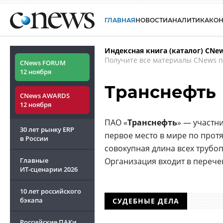
ГЛАВНАЯ
НОВОСТИ
АНАЛИТИКА
КО
Индексная книга (каталог) CNe
Получите все материалы CNews п
CNews FORUM
12 ноября
Транснефть
CNews AWARDS
12 ноября
ПАО «
Транснефть
» — участн
30 лет рынку ERP
первое место в мире по прот
в России
совокупная длина всех трубоп
Главные
Организация входит в перече
ИТ-сценарии
2026
10 лет российского
бэкапа
СУДЕБНЫЕ ДЕЛА
Российские ПАКи