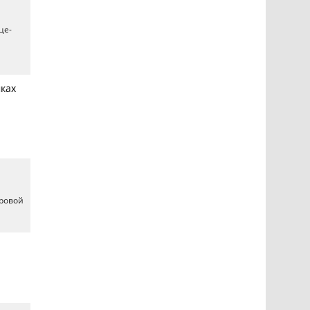
це-
ках
фровой