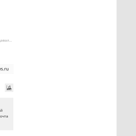
давала
е может
ий
s.ru
ой
Почта