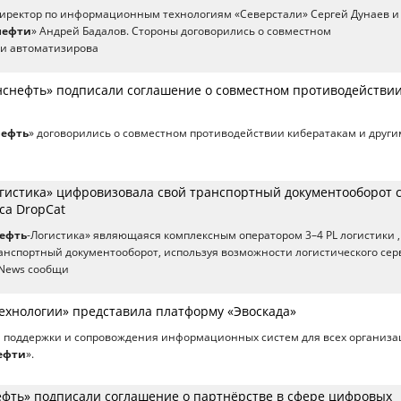
директор по информационным технологиям «Северстали» Сергей Дунаев и
нефти
» Андрей Бадалов. Стороны договорились о совместном
и автоматизирова
анснефть» подписали соглашение о совместном противодействи
нефть
» договорились о совместном противодействии кибератакам и други
н
гистика» цифровизовала свой транспортный документооборот 
а DropCat
ефть
-Логистика» являющаяся комплексным оператором 3–4 PL логистики ,
нспортный документооборот, используя возможности логистического сер
CNews сообщи
технологии» представила платформу «Эвоскада»
й поддержки и сопровождения информационных систем для всех организа
ефти
».
ефть» подписали соглашение о партнёрстве в сфере цифровых