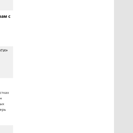
рам с
фти»
стках
ан
ных
перь