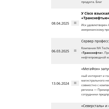
продукта. Благ
У Cisco взыска
«Транснефтью
08.04.2025
Иск удовлетворен 
американскому про
Сервер професс
Компания IVA Tech
06.03.2025
«
Транснефти
». П
нефтепроводной к
«МегаФон» запу
ный интернет и го
магистрального не
13.06.2024
совместно с компа
региона — Приморс
сотрудники предп
«Северсталь» и