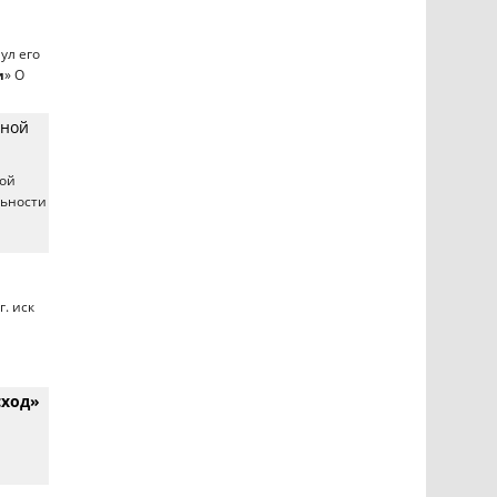
ул его
и
» О
нной
ной
льности
. иск
сход»