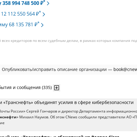
*
358 994 748 500 ₽
*
 12 112 550 564 ₽
*
мму 68 135 781 ₽
всех кредиторов по всем судебным делам, в рамках которых компания по
изациям. При этом, общая сумма требований всех кредиторов по делу
требования одного конкретного кредитора, кредиторов в одном таком дел
умм требований одних могут быть больше или меньше размеров требован
Опубликовать/исправить описание организации —
book@cnew
бытия и сообщения (335)
 и «Транснефть» объединят усилия в сфере кибербезопасности
«Почты России» Сергей Гончаров и директор Департамента информационн
анснефти
» Михаил Наумов. Об этом CNews сообщили представители АО «
ние