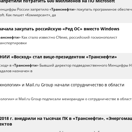
апретили потратить 600 миллионов на ПО Microsoft
инцифры России запретило «
Транснефти
» покупать программное обеспе
ft. Как пишет «Коммерсант», да
начала закупать российскую «Ред ОС» вместо Windows
ранснефти
» Как стало известно CNews, российский госмонополист
ранспортировки
НИИ «Восход» стал вице-президентом «Транснефти»
ход» в «
Транснефти
» Бывший директор подведомственного Минцифры 
адалов назначен в
нологии» и Mail.ru Group начали сотрудничество в области
ологии» и Mail.ru Group подписали меморандум о сотрудничестве в облас
2018 г. внедрили на тысячах ПК в «Транснефти», «Энергома
оектов