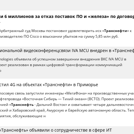
ли 6 миллионов за отказ поставок ПО и «железа» по догово
»
Арбитражный суд Москвы постановил удовлетворить иск «
Транснефти
» к
изводителю ПО Cisco о взыскании убытков на сумму 5,85 млн руб.
иональной видеоконференцсвязи IVA MCU внедрен в «Трансне
nologies объявила об успешном завершении внедрения ВКС IVA MCU в
роект реализован в рамках цифровой трансформации коммуникаций
о
стил 4G на объектах «Транснефти» в Приморье
лосовую связь запустили инженеры «МегаФона» на производственных уча
фтепровода «Восточная Сибирь — Тихий океан» (ВСТО). Проект реализов
нией «
Транснефть
- Дальний Восток» и охватывает четыре дальневосточ
кий и Хабаровский край, Амурскую и Еврейскую автономную область. Те
риятия, обслуживающие н
 «Транснефть» объявили о сотрудничестве в сфере ИТ