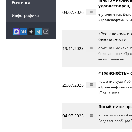
Многомиллионн
Рейтинги
удовлетворен, 
04.02.2026
е уточняется. Дело
Инфографика
«
Транснефти
», ч
«Ростелеком» и
безопасности
19.11.2025
ерие наших клиен
безопасности «
Тр
— это главный п
«Транснефть» 
Решение суда Арби
25.07.2025
«
Транснефти
» к 
«Транснефт
Погиб вице-пр
04.07.2025
Ушел из жизни Анд
Бадалов, сообщил