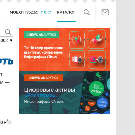
MOEXIT
1752,69
0,17
КАТАЛОГ
CNEWS ANALYTICS
9002
▼
Топ-10 сфер применения
квантовых компьютеров.
Инфографика CNews
т
CNEWS ANALYTICS
км —
Цифровые активы
«Росатома».
Инфографика CNews
*
00 ₽