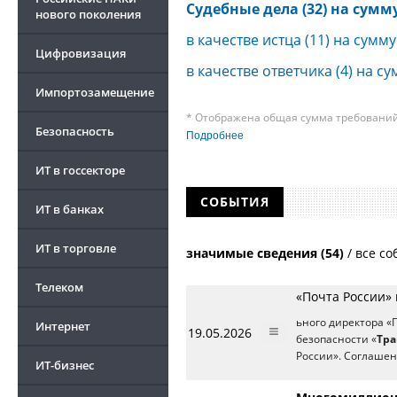
Судебные дела (32) на сумму 
нового поколения
в качестве истца (11) на сумму
Цифровизация
в качестве ответчика (4) на су
Импортозамещение
* Отображена общая сумма требований 
Безопасность
требования к своим должникам — орган
Подробнее
о банкротстве не тождественна сумме 
быть несколько десятков, а размеры с
ИТ в госсекторе
других кредиторов.
СОБЫТИЯ
ИТ в банках
ИТ в торговле
значимые сведения (54)
/
все со
Телеком
«Почта России»
ьного директора 
Интернет
19.05.2026
безопасности «
Тр
России». Соглаше
ИТ-бизнес