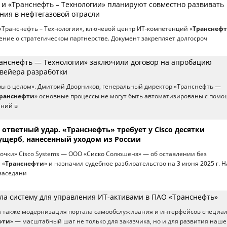
» и «Транснефть – Технологии» планируют совместно развивать
ия в нефтегазовой отрасли
 «Транснефть – Технологии», ключевой центр ИТ-компетенций «
Транснеф
ние о стратегическом партнерстве. Документ закрепляет долгосроч
ранснефть — Технологии» заключили договор на апробацию
нвейера разработки
ры в целом». Дмитрий Дворников, генеральный директор «Транснефть —
ранснефти
» основные процессы не могут быть автоматизированы с пом
ний в
 ответный удар. «Транснефть» требует у Cisco десятки
ущерб, нанесенный уходом из России
дочки» Cisco Systems — ООО «Сиско Солюшенз» — об оставлении без
 «
Транснефти
» и назначил судебное разбирательство на 3 июня 2025 г. Н
заседани
а систему для управления ИТ-активами в ПАО «Транснефть»
а также модернизация портала самообслуживания и интерфейсов специал
фти
» — масштабный шаг не только для заказчика, но и для развития наше