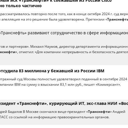
ый иск «Транснефти» к сбежавшей из России Cisco
но только частично
 рассматривалось повторно после того, как в конце октября 2024 г. суд верн
ья апелляция на это решение была удовлетворена. Претензии «
Транснефт
 «Транснефть» развивают сотрудничество в сфере информацио
тов и партнеров». Михаил Наумов, директор департамента информацион
анснефти
», отметил: «Для компании непрерывность и безопасность деяте
отсудила 83 миллиона у бежавшей из России IBM
тражный суд Москвы полностью удовлетворил поданный в сентябре 2024 г
компании IBM на сумму о взыскании 83,1 млн руб., пишет «Коммерсант».
езидент «Транснефти», курирующий ИТ, экс-глава НИИ «Во
рей Бадалов В Москве скончался вице-президент «
Транснефти
» Андрей
 ТАСС со ссылкой на информацию правоохранительных органов.