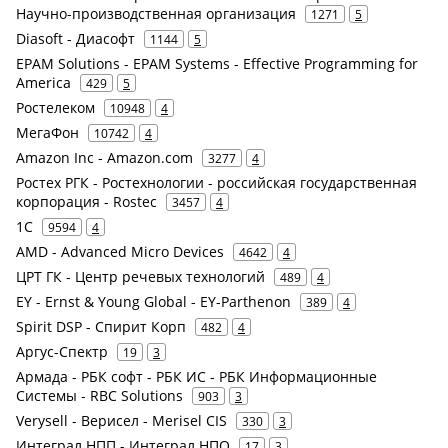
Научно-производственная организация
1271
5
Diasoft - Диасофт
1144
5
EPAM Solutions - EPAM Systems - Effective Programming for
America
429
5
Ростелеком
10948
4
МегаФон
10742
4
Amazon Inc - Amazon.com
3277
4
Ростех РГК - Ростехнологии - российская государственная
корпорация - Rostec
3457
4
1С
9594
4
AMD - Advanced Micro Devices
4642
4
ЦРТ ГК - Центр речевых технологий
489
4
EY - Ernst & Young Global - EY-Parthenon
389
4
Spirit DSP - Спирит Корп
482
4
Аргус-Спектр
19
3
Армада - РБК софт - РБК ИС - РБК Информационные
Системы - RBC Solutions
903
3
Verysell - Верисел - Merisel CIS
330
3
Интеграл НПП - Интеграл НПО
17
3