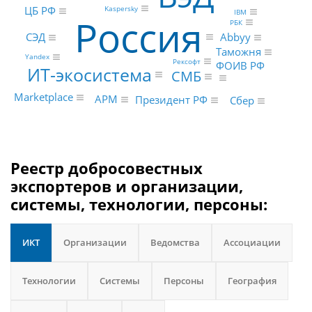
Kaspersky
ЦБ РФ
IBM
Россия
РБК
СЭД
Abbyy
Таможня
Yandex
Рексофт
ФОИВ РФ
ИТ-экосистема
СМБ
Marketplace
АРМ
Президент РФ
Сбер
Реестр добросовестных
экспортеров и организации,
системы, технологии, персоны:
ИКТ
Организации
Ведомства
Ассоциации
Технологии
Системы
Персоны
География