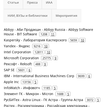
Статьи
Пресса
ИАА
НИИ, ВУЗы и библиотеки
Мероприятия
Abbyy - Аби Продакшн - Abbyy Russia - Abbyy Software
House - BIT Software
1208
11
Kaspersky - Лаборатория Касперского
5659
10
Yandex - Яндекс
9216
10
Intel Corporation
12811
10
Microsoft Corporation
25775
9
Рексофт - Reksoft
488
9
SAP SE
5601
6
IBM - International Business Machines Corp
9699
6
Apple Inc
13156
5
InfoWatch - Инфовотч
1185
5
Элемент ГК - Микрон - Micron
1688
5
РусБИТех - Astra Linux - ГК Астра - Группа Астра
3072
5
Ростех - Росэлектроника - Российская электроника -