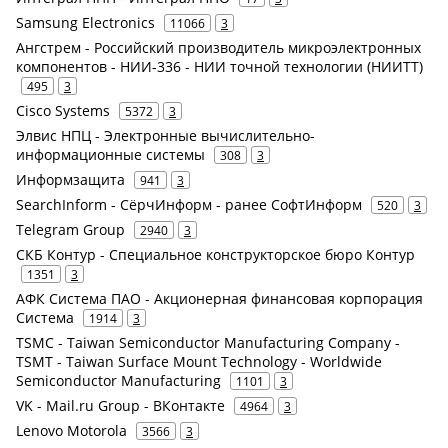
Samsung Electronics
11066
3
Ангстрем - Российский производитель микроэлектронных
компонентов - НИИ-336 - НИИ точной технологии (НИИТТ)
495
3
Cisco Systems
5372
3
Элвис НПЦ - Электронные вычислительно-
информационные системы
308
3
Информзащита
941
3
SearchInform - СёрчИнформ - ранее СофтИнформ
520
3
Telegram Group
2940
3
СКБ Контур - Специальное конструкторское бюро Контур
1351
3
АФК Система ПАО - Акционерная финансовая корпорация
Система
1914
3
TSMC - Taiwan Semiconductor Manufacturing Company -
TSMT - Taiwan Surface Mount Technology - Worldwide
Semiconductor Manufacturing
1101
3
VK - Mail.ru Group - ВКонтакте
4964
3
Lenovo Motorola
3566
3