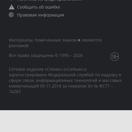
Сообщить об ошибке
Правовая информация
Материалы, помеченные знаком ■, являются
рекламой
Все права защищены © 1995 – 2026
Сетевое издание «CNews» («СиНьюс»)
зарегистрировано Федеральной службой по надзору в
сфере связи, информационных технологий и массовых
коммуникаций 09.11.2018 за номером Эл № ФС77 –
74283