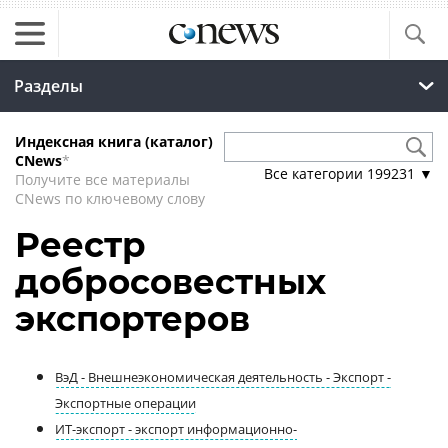
Разделы
Индексная книга (каталог)
CNews
*
Все категории
199231
▼
Получите все материалы
CNews по ключевому слову
Реестр
добросовестных
экспортеров
ВэД - Внешнеэкономическая деятельность - Экспорт -
Экспортные операции
ИТ-экспорт - экспорт информационно-