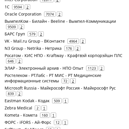
1С
9594
2
Oracle Corporation
7074
2
ВымпелКом - Билайн - Beeline - Вымпел-Коммуникации
9509
2
БАРС Груп
579
2
VK - Mail.ru Group - ВКонтакте
4964
2
N3 Group - Netrika - Нетрика
176
2
Росатом - КИС НПО - Kraftway - Крафтвэй корпорэйшн ПЛС
646
2
ЭЛАР - Электронный архив - НПО Опыт
1123
2
Ростелеком - РТЛабс - РТ МИС - РТ Медицинские
информационные системы
72
2
Microsoft Russia - Майкрософт Россия - Майкрософт Рус
839
2
Eastman Kodak - Кодак
509
1
Zebra Medical
2
1
Kometa - Комета
160
1
ФОРС - iFORS - Ай-Форс
12
1