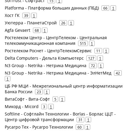
SofTrust - СофТраст
15
1
Platforma - Платформа больших данных (ПБД)
66
1
Хост ГК
39
1
Уютерра - ПланетаСтрой
26
1
Agfa Gevaert
68
1
Ростелеком Центр - ЦентрТелеком - Центральная
телекоммуникационная компания
515
1
Ростелеком Роснет - ЦентрТелекомСервис
11
1
Delta Computers - Дельта Компьютерс
127
1
N3 Group - Netrika - Нетрика Медицина
72
1
N3 Group - Netrika - Нетрика Медицина - ЭлНетМед
42
1
ЦБ РФ МЦИ - Межрегиональный центр информатизации
Банка России
23
1
ВитаСофт - Вита-Софт
5
1
Микорд - Micord
3
1
Softline - Софтлайн Технологии - Borlas - Борлас ЦЦТ -
Центр цифровой трансформации
31
1
Русагро Тех - Русагро Технологии
60
1