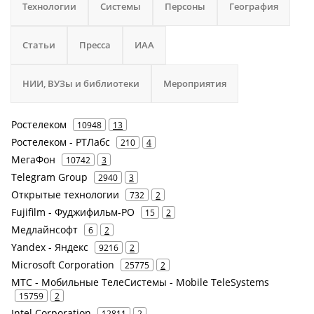
Технологии
Системы
Персоны
География
Статьи
Пресса
ИАА
НИИ, ВУЗы и библиотеки
Мероприятия
Ростелеком
10948
13
Ростелеком - РТЛабс
210
4
МегаФон
10742
3
Telegram Group
2940
3
Открытые технологии
732
2
Fujifilm - Фуджифильм-РО
15
2
Медлайнсофт
6
2
Yandex - Яндекс
9216
2
Microsoft Corporation
25775
2
МТС - Мобильные ТелеСистемы - Mobile TeleSystems
15759
2
Intel Corporation
12811
2