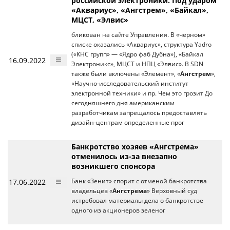
российской электроники. Под ударом
«Аквариус», «Ангстрем», «Байкал»,
МЦСТ, «Элвис»
бликован на сайте Управления. В «черном»
списке оказались «Аквариус», структура Yadro
(«КНС групп» — «Ядро фаб Дубна»), «Байкал
16.09.2022
Электроникс», МЦСТ и НПЦ «Элвис». В SDN
также были включены «Элемент», «
Ангстрем
»,
«Научно-исследовательский институт
электронной техники» и пр. Чем это грозит До
сегодняшнего дня американским
разработчикам запрещалось предоставлять
дизайн-центрам определенные прог
Банкротство хозяев «Ангстрема»
отменилось из-за внезапно
возникшего спонсора
17.06.2022
Банк «Зенит» спорит с отменой банкротства
владельцев «
Ангстрема
» Верховный суд
истребовал материалы дела о банкротстве
одного из акционеров зеленог