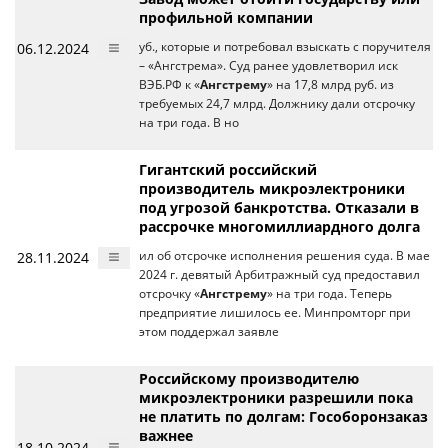
профильной компании
06.12.2024
уб., которые и потребовал взыскать с поручителя
– «Ангстрема». Суд ранее удовлетворил иск
ВЭБ.РФ к «
Ангстрему
» на 17,8 млрд руб. из
требуемых 24,7 млрд. Должнику дали отсрочку
на три года. В но
Гигантский российский
производитель микроэлектроники
под угрозой банкротства. Отказали в
рассрочке многомиллиардного долга
28.11.2024
ил об отсрочке исполнения решения суда. В мае
2024 г. девятый Арбитражный суд предоставил
отсрочку «
Ангстрему
» на три года. Теперь
предприятие лишилось ее. Минпромторг при
этом поддержал заявле
Российскому производителю
микроэлектроники разрешили пока
не платить по долгам: Гособоронзаказ
важнее
18.10.2024