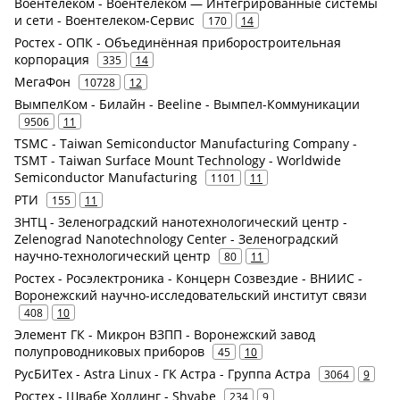
Воентелеком - Воентелеком — Интегрированные системы
и сети - Воентелеком-Сервис
170
14
Ростех - ОПК - Объединённая приборостроительная
корпорация
335
14
МегаФон
10728
12
ВымпелКом - Билайн - Beeline - Вымпел-Коммуникации
9506
11
TSMC - Taiwan Semiconductor Manufacturing Company -
TSMT - Taiwan Surface Mount Technology - Worldwide
Semiconductor Manufacturing
1101
11
РТИ
155
11
ЗНТЦ - Зеленоградский нанотехнологический центр -
Zelenograd Nanotechnology Center - Зеленоградский
научно-технологический центр
80
11
Ростех - Росэлектроника - Концерн Созвездие - ВНИИС -
Воронежский научно-исследовательский институт связи
408
10
Элемент ГК - Микрон ВЗПП - Воронежский завод
полупроводниковых приборов
45
10
РусБИТех - Astra Linux - ГК Астра - Группа Астра
3064
9
Ростех - Швабе Холдинг - Shvabe
234
9