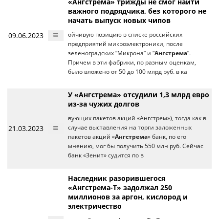
«Ангстрема» трижды не смог найти
важного подрядчика, без которого не
начать выпуск новых чипов
09.06.2023
ойчивую позицию в списке российских
предприятий микроэлектроники, после
зеленоградских “Микрона” и “
Ангстрема
”.
Причем в эти фабрики, по разным оценкам,
было вложено от 50 до 100 млрд руб. в ка
У «Ангстрема» отсудили 1,3 млрд евро
из-за чужих долгов
вующих пакетов акций «Ангстрем»), тогда как в
21.03.2023
случае выставления на торги заложенных
пакетов акций «
Ангстрема
» банк, по его
мнению, мог бы получить 550 млн руб. Сейчас
банк «Зенит» судится по в
Наследник разорившегося
«Ангстрема-Т» задолжал 250
миллионов за аргон, кислород и
электричество