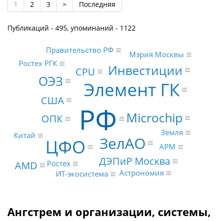
1
2
3
>
Последняя
Публикаций - 495, упоминаний - 1122
Правительство РФ
Мэрия Москвы
Ростех РГК
Инвестиции
CPU
ОЭЗ
Элемент ГК
США
РФ
Microchip
ОПК
Земля
Китай
ЗелАО
ЦФО
АРМ
ДЭПиР Москва
AMD
Ростех
Астрономия
ИТ-экосистема
Ангстрем и организации, системы,