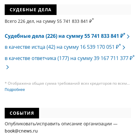
СУДЕБНЫЕ ДЕЛА
*
Всего 226 дел, на cумму 55 741 833 841 ₽
*
Судебные дела (226) на сумму 55 741 833 841 ₽
*
в качестве истца (42) на сумму 16 539 170 051 ₽
*
в качестве ответчика (177) на сумму 39 167 711 377 ₽
* Отображена общая сумма требований всех кредиторов по всем
судебным делам, в рамках которых компания подавала требования
Подробнее
к своим должникам — организациям. При этом, общая сумма
требований всех кредиторов по делу о банкротстве не тождественна
сумме требования одного конкретного кредитора, кредиторов
в одном таком деле может быть несколько десятков, а размеры сумм
СОБЫТИЯ
требований одних могут быть больше или меньше размеров
требований других кредиторов.
Опубликовать/исправить описание организации —
book@cnews.ru