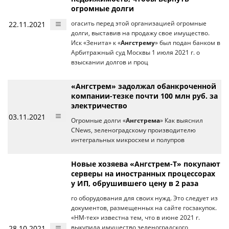
огромные долги
22.11.2021
огасить перед этой организацией огромные
долги, выставив на продажу свое имущество.
Иск «Зенита» к «
Ангстрему
» был подан банком в
Арбитражный суд Москвы 1 июля 2021 г. о
взыскании долгов и проц
«Ангстрем» задолжал обанкроченной
компании-тезке почти 100 млн руб. за
электричество
03.11.2021
Огромные долги «
Ангстрема
» Как выяснил
CNews, зеленоградскому производителю
интегральных микросхем и полупров
Новые хозяева «Ангстрем-Т» покупают
серверы на иностранных процессорах
у ИП, обрушившего цену в 2 раза
го оборудования для своих нужд. Это следует из
документов, размещенных на сайте госзакупок.
«НМ-тех» известна тем, что в июне 2021 г.
28.10.2021
выкупила имущество зеленоградского