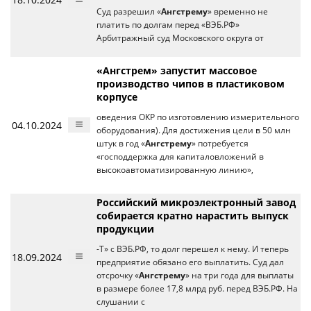
Суд разрешил «
Ангстрему
» временно не
платить по долгам перед «ВЭБ.РФ»
Арбитражный суд Московского округа от
«Ангстрем» запустит массовое
производство чипов в пластиковом
корпусе
оведения ОКР по изготовлению измерительного
04.10.2024
оборудования). Для достижения цели в 50 млн
штук в год «
Ангстрему
» потребуется
«господдержка для капиталовложений в
высокоавтоматизированную линию»,
Российский микроэлектронный завод
собирается кратно нарастить выпуск
продукции
-Т» с ВЭБ.РФ, то долг перешел к нему. И теперь
18.09.2024
предприятие обязано его выплатить. Суд дал
отсрочку «
Ангстрему
» на три года для выплаты
в размере более 17,8 млрд руб. перед ВЭБ.РФ. На
слушании с