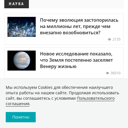
НАУКА
Почему эволюция застопорилась
на миллионы лет, прежде чем
внезапно возобновиться?
2135
Новое исследование показало,
что Земля постепенно заселяет
Венеру жизнью
36010
Обнаружены биологические
Мы используем Сookies для обеспечения наилучшего
опыта работы на нашем сайте. Продолжая использовать
часы-хронометр организма —
сайт, вы соглашаетесь с условиями
Пользовательского
когда они выходят из строя,
соглашения
.
развитие человека
останавливается
Понятно
4850