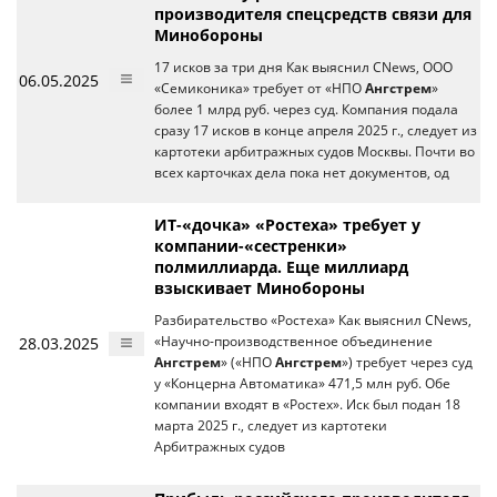
производителя спецсредств связи для
Минобороны
17 исков за три дня Как выяснил CNews, ООО
06.05.2025
«Семиконика» требует от «НПО
Ангстрем
»
более 1 млрд руб. через суд. Компания подала
сразу 17 исков в конце апреля 2025 г., следует из
картотеки арбитражных судов Москвы. Почти во
всех карточках дела пока нет документов, од
ИТ-«дочка» «Ростеха» требует у
компании-«сестренки»
полмиллиарда. Еще миллиард
взыскивает Минобороны
Разбирательство «Ростеха» Как выяснил CNews,
28.03.2025
«Научно-производственное объединение
Ангстрем
» («НПО
Ангстрем
») требует через суд
у «Концерна Автоматика» 471,5 млн руб. Обе
компании входят в «Ростех». Иск был подан 18
марта 2025 г., следует из картотеки
Арбитражных судов