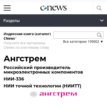
Разделы
Индексная книга (каталог)
CNews
*
Все категории
199002
▼
Получите все материалы
CNews по ключевому слову
Ангстрем
Российский производитель
микроэлектронных компонентов
НИИ-336
НИИ точной технологии (НИИТТ)