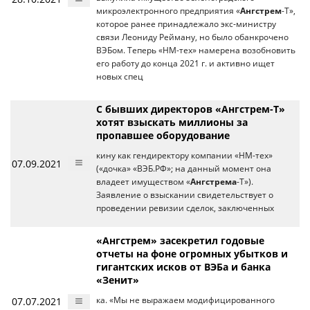
микроэлектронного предприятия «
Ангстрем
-Т»,
которое ранее принадлежало экс-министру
связи Леониду Рейману, но было обанкрочено
ВЭБом. Теперь «НМ-тех» намерена возобновить
его работу до конца 2021 г. и активно ищет
новых спец
С бывших директоров «Ангстрем-Т»
хотят взыскать миллионы за
пропавшее оборудование
кину как гендиректору компании «НМ-тех»
07.09.2021
(«дочка» «ВЭБ.РФ»; на данный момент она
владеет имуществом «
Ангстрема
-Т»).
Заявление о взыскании свидетельствует о
проведении ревизии сделок, заключенных
«Ангстрем» засекретил годовые
отчеты на фоне огромных убытков и
гигантских исков от ВЭБа и банка
«Зенит»
07.07.2021
ка. «Мы не выражаем модифицированного