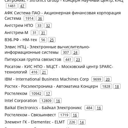
Ситроникс - Sitronics Group - Концерн Научный Центр, КНЦ
1461
47
АФК Система ПАО - Акционерная финансовая корпорация
Система
1914
36
Ангстрем НПО
33
32
Ангстрем-М
31
31
ВЭБ.РФ - НМ-тех
56
25
Элвис НПЦ - Электронные вычислительно-
информационные системы
307
24
Питерская группа связистов
441
23
Росатом - КИС НПО - МЦСТ - Московский центр SPARC-
технологий
416
21
IBM - International Business Machines Corp
9699
20
Ростех - Росэлектроника - Автоматика Концерн
1828
18
Ростелеком
10942
17
Intel Corporation
12809
16
Baikal Electronics - Байкал Электроникс
484
16
Ростелеком - Связьинвест
1719
16
Элемент ГК - Elementec - ELMT
226
14