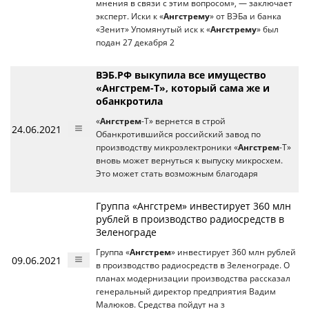
мнения в связи с этим вопросом», — заключает
эксперт. Иски к «
Ангстрему
» от ВЭБа и банка
«Зенит» Упомянутый иск к «
Ангстрему
» был
подан 27 декабря 2
ВЭБ.РФ выкупила все имущество
«Ангстрем-Т», который сама же и
обанкротила
«
Ангстрем
-Т» вернется в строй
24.06.2021
Обанкротившийся российский завод по
производству микроэлектроники «
Ангстрем
-Т»
вновь может вернуться к выпуску микросхем.
Это может стать возможным благодаря
Группа «Ангстрем» инвестирует 360 млн
рублей в производство радиосредств в
Зеленограде
Группа «
Ангстрем
» инвестирует 360 млн рублей
09.06.2021
в производство радиосредств в Зеленограде. О
планах модернизации производства рассказал
генеральный директор предприятия Вадим
Малюков. Средства пойдут на з