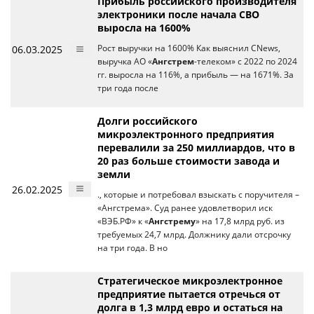
Прибыль российского производителя
электроники после начала СВО
выросла на 1600%
06.03.2025
Рост выручки на 1600% Как выяснил CNews,
выручка АО «
Ангстрем
-телеком» с 2022 по 2024
гг. выросла на 116%, а прибыль — на 1671%. За
три года после
Долги российского
микроэлектронного предприятия
перевалили за 250 миллиардов, что в
20 раз больше стоимости завода и
земли
26.02.2025
., которые и потребовал взыскать с поручителя –
«Ангстрема». Суд ранее удовлетворил иск
«ВЭБ.РФ» к «
Ангстрему
» на 17,8 млрд руб. из
требуемых 24,7 млрд. Должнику дали отсрочку
на три года. В но
Стратегическое микроэлектронное
предприятие пытается отречься от
долга в 1,3 млрд евро и остаться на