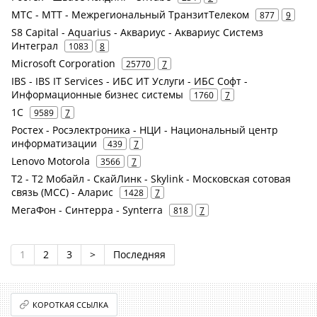
МТС - МТТ - Межрегиональный ТранзитТелеком
877
9
S8 Capital - Aquarius - Аквариус - Аквариус Системз
Интеграл
1083
8
Microsoft Corporation
25770
7
IBS - IBS IT Services - ИБС ИТ Услуги - ИБС Софт -
Информационные бизнес системы
1760
7
1С
9589
7
Ростех - Росэлектроника - НЦИ - Национальный центр
информатизации
439
7
Lenovo Motorola
3566
7
Т2 - Т2 Мобайл - СкайЛинк - Skylink - Московская сотовая
связь (МСС) - Аларис
1428
7
МегаФон - Синтерра - Synterra
818
7
1
2
3
>
Последняя
КОРОТКАЯ ССЫЛКА