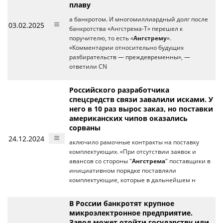
плаву
а банкротом. И многомиллиардный долг после
03.02.2025
банкротства «Ангстрема-Т» перешел к
поручителю, то есть «
Ангстрему
».
«Комментарии относительно будущих
разбирательств — преждевременны», —
ответили CN
Российского разработчика
спецсредств связи завалили исками. У
него в 10 раз вырос заказ, но поставки
американских чипов оказались
сорваны
24.12.2024
аключило рамочные контракты на поставку
комплектующих. «При отсутствии заявок и
авансов со стороны "
Ангстрема
" поставщики в
инициативном порядке поставляли
комплектующие, которые в дальнейшем н
В России банкротят крупное
микроэлектронное предприятие.
Завод может отойти государству или