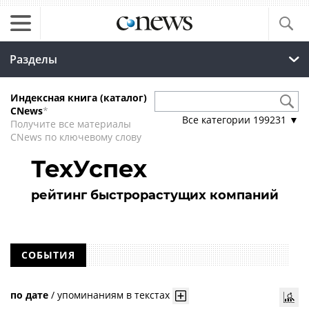
Разделы
Индексная книга (каталог)
CNews
*
Все категории
199231
▼
Получите все материалы
CNews по ключевому слову
ТехУспех
рейтинг быстрорастущих компаний
СОБЫТИЯ
по дате
/
упоминаниям в текстах