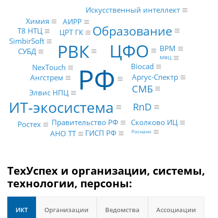
Искусственный интеллект
Химия
АИРР
Образование
Т8 НТЦ
ЦРТ ГК
SimbirSoft
ЦФО
РВК
BPM
СУБД
МФЦ
РФ
Biocad
NexTouch
Аргус-Спектр
Ангстрем
СМБ
Элвис НПЦ
ИТ-экосистема
RnD
Правительство РФ
Сколково ИЦ
Ростех
ГИСП РФ
Роснано
АНО ТТ
ТехУспех и организации, системы,
технологии, персоны:
ИКТ
Организации
Ведомства
Ассоциации