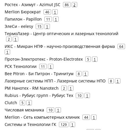
Ростех - Азимут - Azimut JSC
86
2
Merlion Бюрократ
46
1
Папилон - Papillon
11
1
ЭлеСи - eelesy
15
1
ТермоЛазер - Центр оптических и лазерных технологий
2
1
ИКС - Микран НПФ - научно-производственная фирма
64
1
Протон-Электротекс - Proton-Electrotex
5
1
РСК Технологии
11
1
Bee Pitron - Би Питрон - Тринитум
8
1
Лазерные системы НПП - Лазерные системы НПО
8
1
РМ Нанотех - RM Nanotech
2
1
Rubius - Рубиус групп - Рубиус Тех
10
1
Clutch
5
1
Числовая механика
10
1
Merlion - Сеть компьютерных клиник
44
1
Системы и Технологии ГК
129
1