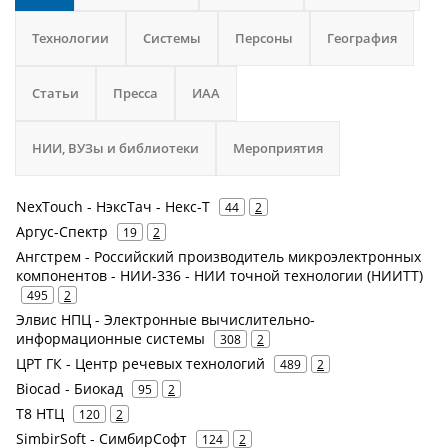
Технологии
Системы
Персоны
География
Статьи
Пресса
ИАА
НИИ, ВУЗы и библиотеки
Мероприятия
NexTouch - НэксТач - Некс-Т
44
2
Аргус-Спектр
19
2
Ангстрем - Российский производитель микроэлектронных
компонентов - НИИ-336 - НИИ точной технологии (НИИТТ)
495
2
Элвис НПЦ - Электронные вычислительно-
информационные системы
308
2
ЦРТ ГК - Центр речевых технологий
489
2
Biocad - Биокад
95
2
Т8 НТЦ
120
2
SimbirSoft - СимбирСофт
124
2