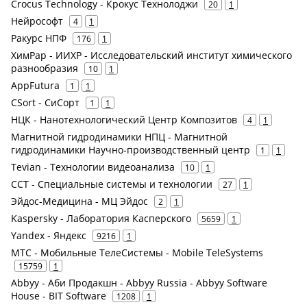
Crocus Technology - Крокус Технолоджи
20
1
Нейрософт
4
1
Ракурс НПФ
176
1
ХимРар - ИИХР - Исследовательский институт химического
разнообразия
10
1
AppFutura
1
1
CSort - СиСорт
1
1
НЦК - Нанотехнологический Центр Композитов
4
1
Магнитной гидродинамики НПЦ - Магнитной
гидродинамики Научно-производственный центр
1
1
Tevian - Технологии видеоанализа
10
1
ССТ - Специальные системы и технологии
27
1
Эйдос-Медицина - МЦ Эйдос
2
1
Kaspersky - Лаборатория Касперского
5659
1
Yandex - Яндекс
9216
1
МТС - Мобильные ТелеСистемы - Mobile TeleSystems
15759
1
Abbyy - Аби Продакшн - Abbyy Russia - Abbyy Software
House - BIT Software
1208
1