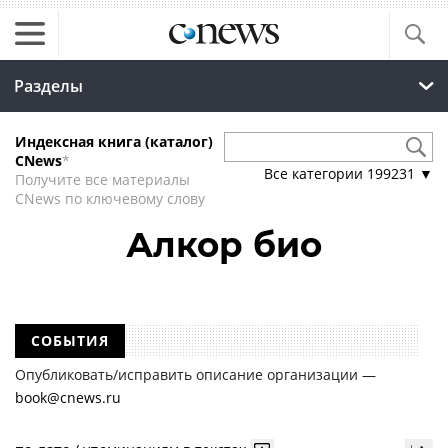
Разделы
Индексная книга (каталог)
CNews
*
Все категории
199231
▼
Получите все материалы
CNews по ключевому слову
Алкор био
СОБЫТИЯ
Опубликовать/исправить описание организации —
book@cnews.ru