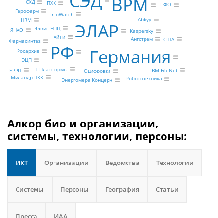
СЭД
BPM
СХД
ПХК
ПФО
Герофарм
InfoWatch
Abbyy
HRM
ЭЛАР
Элвис НПЦ
ЯНАО
Kaspersky
АйТи
Ангстрем
США
Фармасинтез
РФ
Германия
Росархив
ЭЦП
Т-Платформы
IBM FileNet
ЕРРП
Оцифровка
Миландр ПКК
Робототехника
Энергомера Концерн
Алкор био и организации,
системы, технологии, персоны:
ИКТ
Организации
Ведомства
Технологии
Системы
Персоны
География
Статьи
Пресса
ИАА