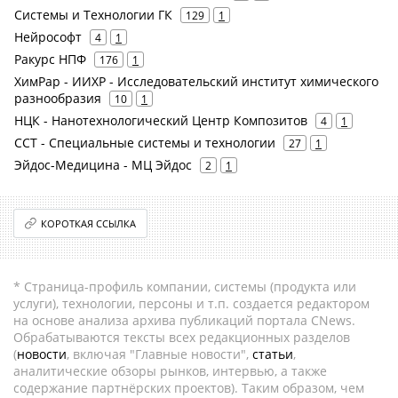
Системы и Технологии ГК
129
1
Нейрософт
4
1
Ракурс НПФ
176
1
ХимРар - ИИХР - Исследовательский институт химического
разнообразия
10
1
НЦК - Нанотехнологический Центр Композитов
4
1
ССТ - Специальные системы и технологии
27
1
Эйдос-Медицина - МЦ Эйдос
2
1
КОРОТКАЯ ССЫЛКА
* Страница-профиль компании, системы (продукта или
услуги), технологии, персоны и т.п. создается редактором
на основе анализа архива публикаций портала CNews.
Обрабатываются тексты всех редакционных разделов
(
новости
, включая "Главные новости",
статьи
,
аналитические обзоры рынков, интервью, а также
содержание партнёрских проектов). Таким образом, чем