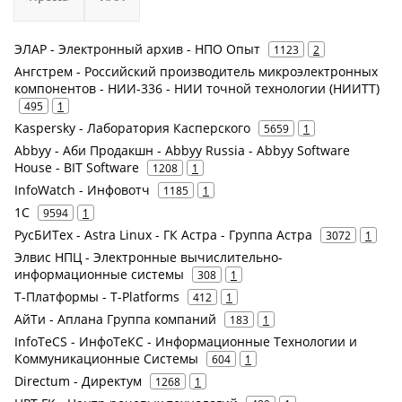
ЭЛАР - Электронный архив - НПО Опыт
1123
2
Ангстрем - Российский производитель микроэлектронных
компонентов - НИИ-336 - НИИ точной технологии (НИИТТ)
495
1
Kaspersky - Лаборатория Касперского
5659
1
Abbyy - Аби Продакшн - Abbyy Russia - Abbyy Software
House - BIT Software
1208
1
InfoWatch - Инфовотч
1185
1
1С
9594
1
РусБИТех - Astra Linux - ГК Астра - Группа Астра
3072
1
Элвис НПЦ - Электронные вычислительно-
информационные системы
308
1
Т-Платформы - T-Platforms
412
1
АйТи - Аплана Группа компаний
183
1
InfoTeCS - ИнфоТеКС - Информационные Технологии и
Коммуникационные Системы
604
1
Directum - Директум
1268
1