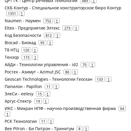
ЦРТ ГК - Центр речевых технологий
489
1
СКБ Контур - Специальное конструкторское бюро Контур
1351
1
Naumen - Наумен
752
1
Eltex - Предприятие Элтекс
273
1
Код Безопасности
812
1
Biocad - Биокад
95
1
Т8 НТЦ
120
1
Тензор
173
1
АйДи - Технологии управления - id2
70
1
Ростех - Азимут - Azimut JSC
86
1
Geoscan Technologies - Технологии Геоскан
133
1
Папилон - Papillon
11
1
ЭлеСи - eelesy
15
1
Аргус-Спектр
19
1
ИКС - Микран НПФ - научно-производственная фирма
64
1
РСК Технологии
11
1
Bee Pitron - Би Питрон - Тринитум
8
1