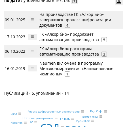
по дате
/
упоминаниям в текстах
На производстве ГК «Алкор Био»
09.01.2025
завершился процесс цифровизации
документов
4
ГК «Алкор био» продолжает
17.10.2023
автоматизацию производства
5
ГК «Алкор био» расширила
06.10.2022
автоматизацию производства
3
Naumen включена в программу
16.01.2019
Минэкономразвития «Национальные
чемпионы»
1
Публикаций - 5, упоминаний - 14
Ред Софт
Реестр добросовестных экспортеров
ЦФО
Промет НПО
НПО Спецматериалов
ГК ВИК
РусБИТех
1С
Нанолек