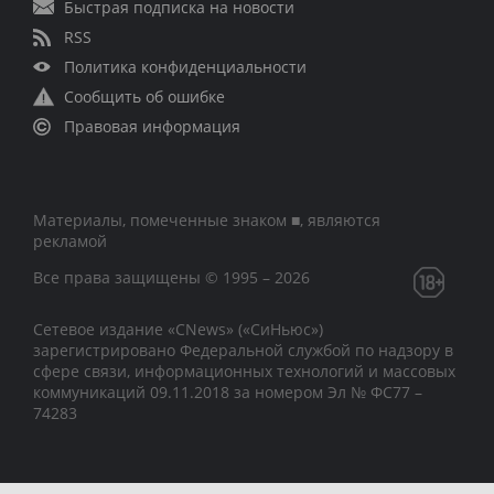
Быстрая подписка на новости
RSS
Политика конфиденциальности
Сообщить об ошибке
Правовая информация
Материалы, помеченные знаком ■, являются
рекламой
Все права защищены © 1995 – 2026
Сетевое издание «CNews» («СиНьюс»)
зарегистрировано Федеральной службой по надзору в
сфере связи, информационных технологий и массовых
коммуникаций 09.11.2018 за номером Эл № ФС77 –
74283