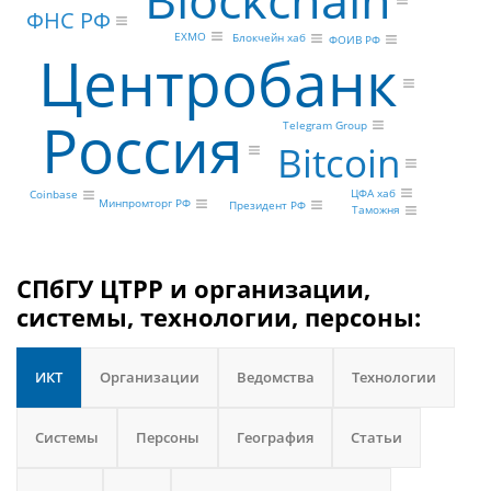
Blockchain
ФНС РФ
EXMO
Блокчейн хаб
ФОИВ РФ
Центробанк
Россия
Telegram Group
Bitcoin
ЦФА хаб
Coinbase
Минпромторг РФ
Президент РФ
Таможня
СПбГУ ЦТРР и организации,
системы, технологии, персоны:
ИКТ
Организации
Ведомства
Технологии
Системы
Персоны
География
Статьи