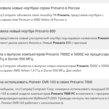
овала новые ноутбуки серии Presario в России
q Computer обновила свою линейку ПК
Presario
, представив ноутбуки с
орами Intel Pentium и AMD Athlon. В России а
ила новый ноутбук Presario 800
представила новый ультралегкий ноутбук под кодовым названием
Presari
гмент рынка малого бизнеса. Новый
Presario
800 с прочным
а о выпуске компьютеров Presario 7000Z и 5000Z на процессор
ГГц и Duron 950 МГц
q Computer объявила о выпуске новых компьютеров
Presario
7000Z и 5000Z
сорами AMD Athlon 1,4 ГГц и Duron 950 МГц. Для любит
 использовать Pioneer DVR-103 в своих Presario 7000
сообщила, что Compaq Computer Corp. намерена использовать пишущий 
R-103 в новой модели компьютеров
Presario 7000 PC
в комплекте с програ
 видеоредактирования MyMovieSTUDIO. Приводы начнуть поставляться в 
. Pioneer DVR-103 работает с несколькими ф