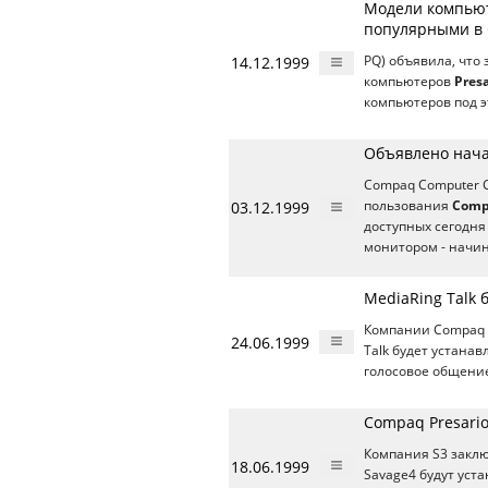
Модели компьют
популярными в
14.12.1999
PQ) объявила, что
компьютеров
Presa
компьютеров под э
Объявлено начал
Compaq Computer C
03.12.1999
пользования
Compa
доступных сегодня
монитором - начин
MediaRing Talk 
Компании Compaq и
24.06.1999
Talk будет устана
голосовое общение
Compaq Presario
Компания S3 заклю
18.06.1999
Savage4 будут уст