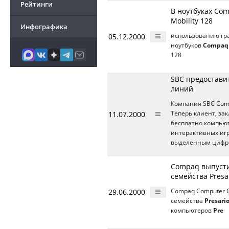
Рейтинги
В ноутбуках Com
Mobility 128
Инфографика
05.12.2000
использованию гра
ноутбуков
Compaq 
128
SBC предостави
линий
Компания SBC Comm
11.07.2000
Теперь клиент, за
бесплатно компью
интерактивных игр
выделенным цифро
Compaq выпусти
семейства Presa
29.06.2000
Compaq Computer C
семейства
Presari
компьютеров
Pre