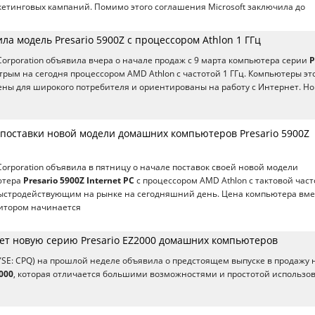
тинговых кампаний. Помимо этого соглашения Microsoft заключила до
а модель Presario 5900Z с процессором Athlon 1 ГГц
orporation объявила вчера о начале продаж с 9 марта компьютера серии
P
рым на сегодня процессором AMD Athlon с частотой 1 ГГц. Компьютеры эт
ны для широкого потребителя и ориентированы на работу с Интернет. Н
поставки новой модели домашних компьютеров Presario 5900Z
orporation объявила в пятницу о начале поставок своей новой модели
ютера
Presario 5900Z Internet PC
с процессором AMD Athlon с тактовой час
ыстродействующим на рынке на сегодняшний день. Цена компьютера вме
итором начинается
ет новую серию Presario EZ2000 домашних компьютеров
(NYSE: CPQ) на прошлой неделе объявила о предстоящем выпуске в продажу
2000
, которая отличается большими возможностями и простотой использо