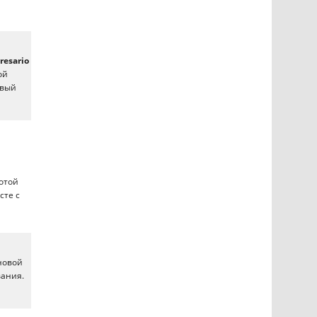
resario
ой
овый
тотой
сте с
 новой
вания.