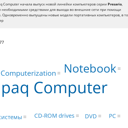
q Computer начала выпуск новой линейки компьютеров серии
Presario
,
 необходимыми средствами для выхода во внешние сети при помощи
. Одновременно выпущены новые модели портативных компьютеров, в т
ер
77
Notebook
Computerization
paq Computer
CD-ROM drives
PC
DVD
системы