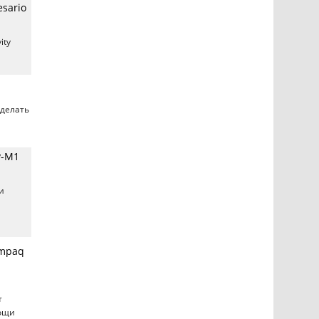
sario
ity
сделать
y-M1
и
ompaq
т
мощи