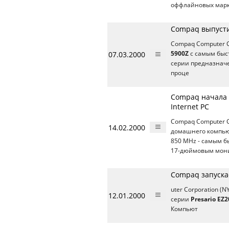
оффлайновых марке
Compaq выпустил
Compaq Computer C
07.03.2000
5900Z
с самым быст
серии предназначе
проце
Compaq начала 
Internet PC
Compaq Computer C
14.02.2000
домашнего компь
850 MHz - самым б
17-дюймовым мон
Compaq запуска
uter Corporation 
12.01.2000
серии
Presario EZ
Компьют