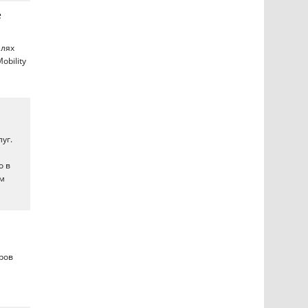
e
елях
obility
уг.
о в
ым
ров