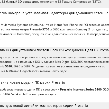
 32-битный 3D рендеринг, технологию S3 Texture Compression (S3TC).
edia намерена устанавливать адаптеры для домашних сетей на
Multimedia Systems объявила, что ее HomeFree Phoneline PCI сетевые адап
аться на компьютеры
Presario 5700
и 5600 компании Compaq. Этот адаптер,
ехнологии HomeRun, предназначен для связи нескольких ПК посредством
.
ла ПО для установки постоянного DSL-соединения для ПК Presa
q выпустила программное средство, позволяющее устанавливать постоян
соединение с помощью DSL-модемов Max Digital DSL/56K, поставляемых вм
rio 5690
, 5695 и 5697. Модемы позволяют устанавливать соединение со
ния 6 Мбит/с. Подробности можно найти здесь.
вила новые модели ПК марки Presario
добавила новые модели ПК в свои серии
Presario Internet Series 5100
, 520
io 5184, 5284 и 5690 оснащены процесс
выпуск новой линейки компьютеров серии Presario