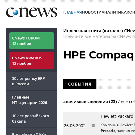
ГЛАВНАЯ
НОВОСТИ
АНАЛИТИКА
КО
Индексная книга (каталог) CNe
Получите все материалы CNews п
CNews FORUM
12 ноября
HPE Compaq 
CNews AWARDS
12 ноября
30 лет рынку ERP
в России
СОБЫТИЯ
Главные
значимые сведения (23)
/
все со
ИТ-сценарии
2026
10 лет российского
Hewlett-Packard
бэкапа
26.06.2002
Компания Hewlett-
Presario
, заявил е
Российские ПАКи