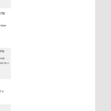
 ПК
теры
rio
ное
есте с
0 и