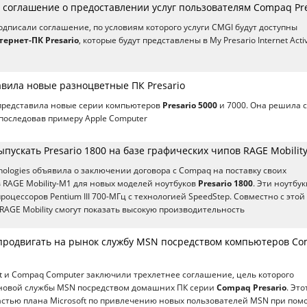
 соглашение о предоставлении услуг пользователям Compaq Pre
одписали соглашение, по условиям которого услуги CMGI будут доступны
тернет-ПК Presario
, которые будут представлены в My Presario Internet Activ
вила новые разноцветные ПК Presario
представила новые серии компьютеров
Presario 5000
и 7000. Она решила 
 последовав примеру Apple Computer
пускать Presario 1800 на базе графических чипов RAGE Mobilit
nologies объявила о заключении договора с Compaq на поставку своих
 RAGE Mobility-M1 для новых моделей ноутбуков
Presario 1800
. Эти ноутбук
роцессоров Pentium III 700-МГц с технологией SpeedStep. Совместно с этой
RAGE Mobility смогут показать высокую производительность
т продвигать на рынок службу MSN посредством компьютеров C
t и Compaq Computer заключили трехлетнее соглашение, цель которого
новой службы MSN посредством домашних ПК серии
Compaq Presario
. Это
астью плана Microsoft по привлечению новых пользователей MSN при по