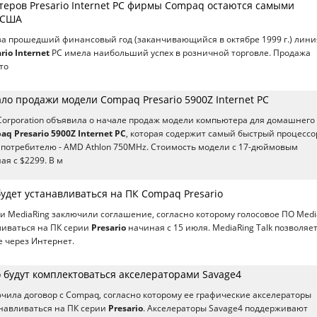
еров Presario Internet PC фирмы Compaq остаются самыми
 США
 за прошедший финансовый год (заканчивающийся в октябре 1999 г.) лини
rio Internet
PC имела наибольший успех в розничной торговле. Продажа
то
о продажи модели Compaq Presario 5900Z Internet PC
orporation объявила о начале продаж модели компьютера для домашнего
q Presario 5900Z Internet PC
, которая содержит самый быстрый процессо
 потребителю - AMD Athlon 750MHz. Стоимость модели с 17-дюймовым
ая с $2299. В м
будет устанавливаться на ПК Compaq Presario
 MediaRing заключили соглашение, согласно которому голосовое ПО Medi
вливаться на ПК серии
Presario
начиная с 15 июля. MediaRing Talk позволяе
 через Интернет.
 будут комплектоваться акселераторами Savage4
чила договор с Compaq, согласно которому ее графические акселераторы
анавливаться на ПК серии
Presario
. Акселераторы Savage4 поддерживают