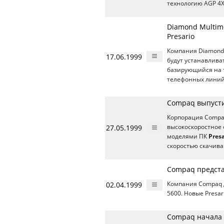
технологию AGP 4X,
Diamond Multim
Presario
Компания Diamond 
17.06.1999
будут устанавлив
базирующийся на т
телефонных линий
Compaq выпусти
Корпорация Compa
27.05.1999
высокоскоростное 
моделями ПК
Presa
скоростью скачива
Compaq предста
02.04.1999
Компания Compaq 
5600. Новые Presar
Compaq начала 