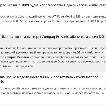
paq Presario 1800 будут использоваться графические чипы Rag
фических и мультимедийных чипов ATI Rage Mobility 128 в новейших мод
Presario
1800 Series с процессорами Pentium III и приводами 8X DVD. Rage M
т бесплатно компьютеры Compaq Presario абонентам своих DSL-
unications Inc. объявила вчера о новой программе продвижения своих усл
ключивший двухгодичный контракт на использование DSL-линий, получит
тер
Compaq Presario
, специально приспособленный для использования ег
ах или для получения потокового видео. Услуги связи по высокоскоростн
вым линиям будут сто
ла новые модели настольных и портативных компьютеров
rio
orporation объявила о новых моделях домашних и портативных компьюте
o
с облегченной возможностью обновления. В новых моделях настольных