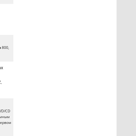
o
800,
ах
,
DVD/CD
ммным
первом