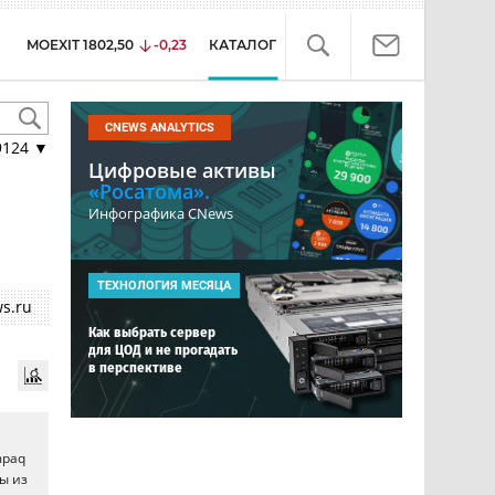
MOEXIT
1802,50
-0,23
КАТАЛОГ
CNEWS ANALYTICS
9124
▼
Цифровые активы
«Росатома».
Инфографика CNews
ТЕХНОЛОГИЯ МЕСЯЦА
s.ru
Как выбрать сервер
для ЦОД и не прогадать
в перспективе
mpaq
ы из