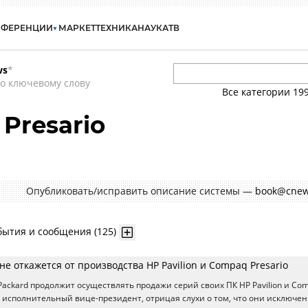
НФЕРЕНЦИИ
МАРКЕТ
ТЕХНИКА
НАУКА
ТВ
ws
*
о ключевому слову
Все категории
19
Presario
Опубликовать/исправить описание системы —
book@cnew
бытия и сообщения (125)
 не откажется от производства HP Pavilion и Compaq Presario
Packard продолжит осуществлять продажи серий своих ПК HP Pavilion и Co
е исполнительный вице-президент, отрицая слухи о том, что они исключен