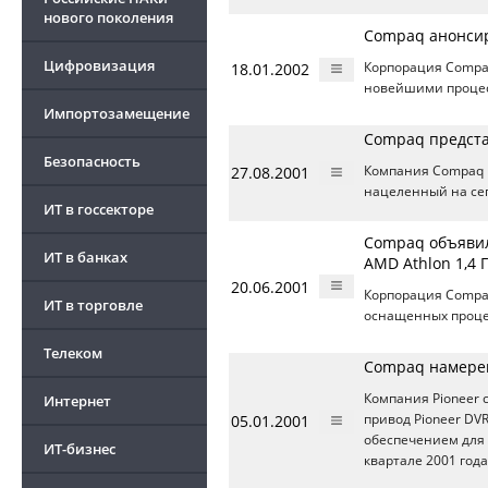
нового поколения
Compaq анонсир
Цифровизация
18.01.2002
Корпорация Compa
новейшими процесс
Импортозамещение
Compaq представ
Безопасность
27.08.2001
Компания Compaq 
нацеленный на се
ИТ в госсекторе
Compaq объявил
ИТ в банках
AMD Athlon 1,4 
20.06.2001
Корпорация Compa
ИТ в торговле
оснащенных процес
Телеком
Compaq намерена
Компания Pioneer 
Интернет
05.01.2001
привод Pioneer DV
обеспечением для
ИТ-бизнес
квартале 2001 года