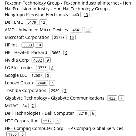
Foxconn Technology Group - Foxconn Industrial Internet - Hon
Hai Precision Industry - Hon Hai Technology Group -
Hongfujin Precision Electronics
440
13
Dell EMC
5179
12
AMD - Advanced Micro Devices
4641
11
Microsoft Corporation
25773
10
HP Inc.
5883
10
HP - Hewlett-Packard
3662
9
Nvidia Corp
4002
9
LG Electronics
3735
8
Google LLC
12687
8
Lenovo Group
2446
7
Toshiba Corporation
2980
7
Gigabyte Technology - Gigabyte Communications
422
7
MiTAC
84
7
Dell Technologies - Dell Computer
2219
6
HTC Corporation
1512
6
HPE Compaq Computer Corp - HP Compaq Global Services
1966
6