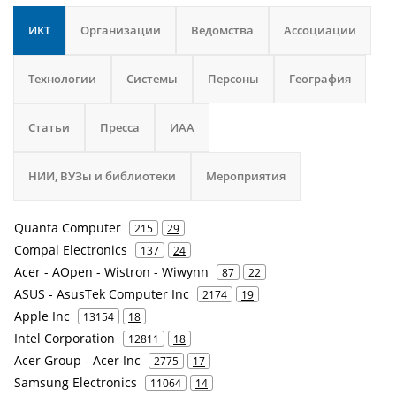
ИКТ
Организации
Ведомства
Ассоциации
Технологии
Системы
Персоны
География
Статьи
Пресса
ИАА
НИИ, ВУЗы и библиотеки
Мероприятия
Quanta Computer
215
29
Compal Electronics
137
24
Acer - AOpen - Wistron - Wiwynn
87
22
ASUS - AsusTek Computer Inc
2174
19
Apple Inc
13154
18
Intel Corporation
12811
18
Acer Group - Acer Inc
2775
17
Samsung Electronics
11064
14