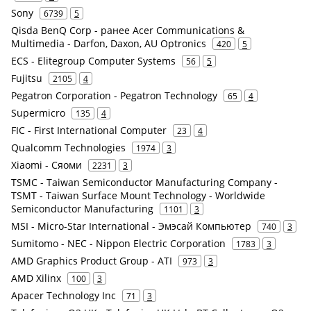
Sony
6739
5
Qisda BenQ Corp - ранее Acer Communications &
Multimedia - Darfon, Daxon, AU Optronics
420
5
ECS - Elitegroup Computer Systems
56
5
Fujitsu
2105
4
Pegatron Corporation - Pegatron Technology
65
4
Supermicro
135
4
FIC - First International Computer
23
4
Qualcomm Technologies
1974
3
Xiaomi - Сяоми
2231
3
TSMC - Taiwan Semiconductor Manufacturing Company -
TSMT - Taiwan Surface Mount Technology - Worldwide
Semiconductor Manufacturing
1101
3
MSI - Micro-Star International - Эмэсай Компьютер
740
3
Sumitomo - NEC - Nippon Electric Corporation
1783
3
AMD Graphics Product Group - ATI
973
3
AMD Xilinx
100
3
Apacer Technology Inc
71
3