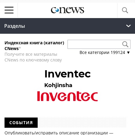
Разделы
Индексная книга (каталог)
CNews
*
Все категории
199124
▼
Получите все материалы
CNews по ключевому слову
Inventec
Kohjinsha
СОБЫТИЯ
Опубликовать/исправить описание организации —