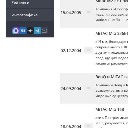
Mitac M220: нов
Рейтинги
Компания «Прософ
15.04.2005
Инфографика
изделия составляет
мобильных ПК — In
MiTAC Mio 336BT
x14 мм, благодаря
современного КПК 
02.12.2004
другими моделям
предыдущих моделе
касается располо
BenQ и MITAC вы
Компании Benq и
M
24.09.2004
возможностями дос
мире уже существу
MiTAC Mio 168 –
атит. Программная
2003, разумеется,
18.06.2004