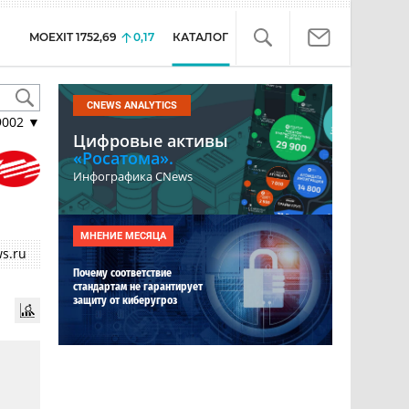
MOEXIT
1752,69
0,17
КАТАЛОГ
CNEWS ANALYTICS
9002
▼
Цифровые активы
«Росатома».
Инфографика CNews
МНЕНИЕ МЕСЯЦА
s.ru
Почему соответствие
стандартам не гарантирует
защиту от киберугроз