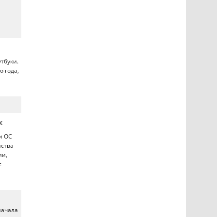
тбуки.
 года,
к
и ОС
йства
ии,
с
начала