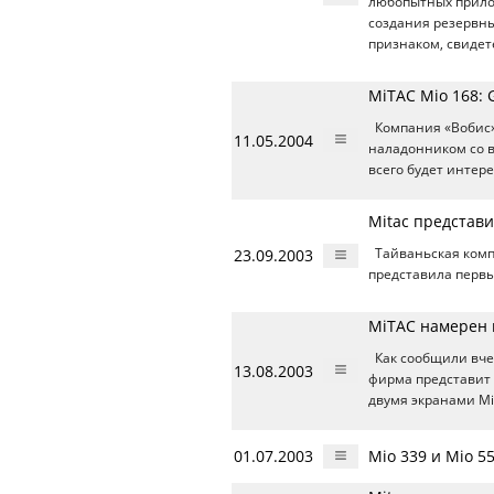
любопытных прил
создания резервны
признаком, свиде
MiTAC Mio 168: 
Компания «Вобис
11.05.2004
наладонником со 
всего будет интер
Mitac представ
23.09.2003
Тайваньская ком
представила перв
MiTAC намерен 
Как сообщили вчер
13.08.2003
фирма представит п
двумя экранами Mi
01.07.2003
Mio 339 и Mio 55