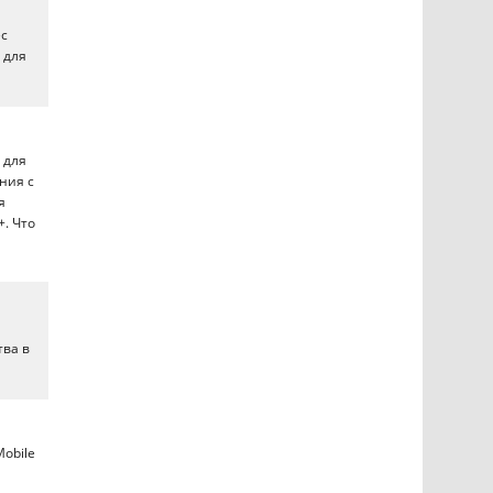
ес
 для
 для
ния с
я
. Что
тва в
obile