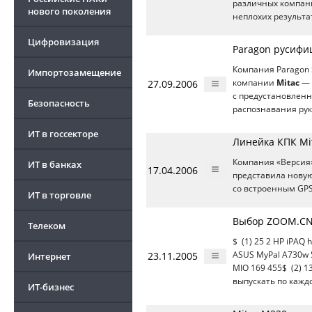
различных компан
нового поколения
неплохих результ
Цифровизация
Paragon русифи
Компания Paragon 
Импортозамещение
27.09.2006
компании
Mitac
— 
с предустановленн
Безопасность
распознавания ру
ИТ в госсекторе
Линейка КПК Mi
Компания «Версия
ИТ в банках
17.04.2006
представила нову
со встроенным GPS
ИТ в торговле
Выбор ZOOM.CNe
Телеком
$ (1) 25 2 HP iPAQ 
23.11.2005
ASUS MyPal A730w 56
Интернет
MIO 169 455$ (2) 1
выпускать по кажд
ИТ-бизнес