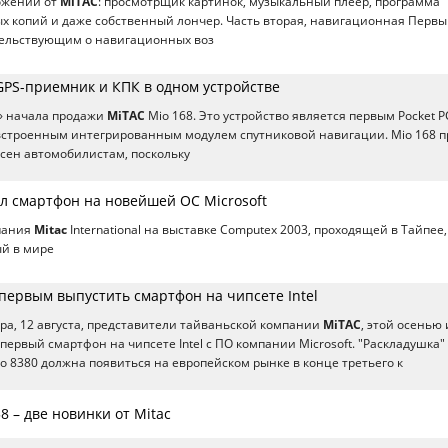
ожений от
MiTAC
: просмотрщик картинок, музыкальный плеер, программа
х копий и даже собственный лончер. Часть вторая, навигационная Перв
тельствующим о навигационных воз
GPS-приемник и КПК в одном устройстве
» начала продажи
MiTAC
Mio 168. Это устройство является первым Pocket P
встроенным интегрированным модулем спутниковой навигации. Mio 168 
есен автомобилистам, поскольку
ил смартфон на новейшей ОС Microsoft
пания
Mitac
International на выставке Computex 2003, проходящей в Тайпее,
ый в мире
первым выпустить смартфон на чипсете Intel
а, 12 августа, представители тайваньской компании
MiTAC
, этой осенью 
ервый смартфон на чипсете Intel с ПО компании Microsoft. "Раскладушка" 
o 8380 должна появиться на европейском рынке в конце третьего к
8 – две новинки от Mitac