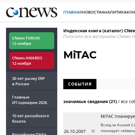
ГЛАВНАЯ
НОВОСТИ
АНАЛИТИКА
КО
Индексная книга (каталог) CNe
Получите все материалы CNews п
CNews FORUM
12 ноября
MiTAC
CNews AWARDS
12 ноября
30 лет рынку ERP
в России
СОБЫТИЯ
Главные
значимые сведения (21)
/
все со
ИТ-сценарии
2026
10 лет российского
MiTAC планируе
бэкапа
Вслед за Asustek 
26.10.2007
планирует тайван
Российские ПАКи