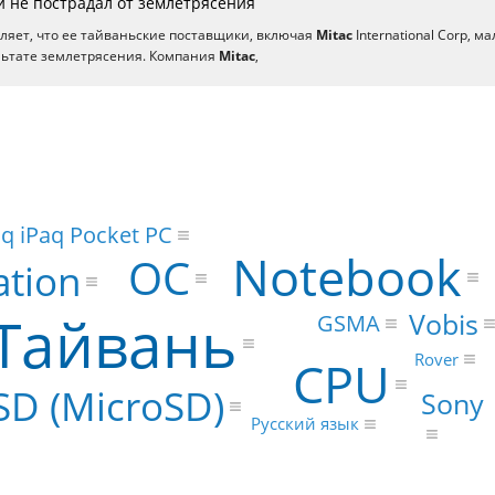
и не пострадал от землетрясения
ляет, что ее тайваньские поставщики, включая
Mitac
International Corp, ма
льтате землетрясения. Компания
Mitac
,
 iPaq Pocket PC
Notebook
ОС
ation
Тайвань
Vobis
GSMA
Rover
CPU
SD (MicroSD)
Sony
Русский язык