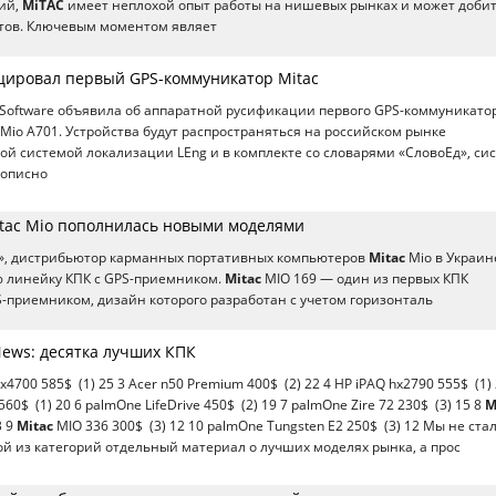
ий,
MiTAC
имеет неплохой опыт работы на нишевых рынках и может доби
атов. Ключевым моментом являет
цировал первый GPS-коммуникатор Mitac
Software объявила об аппаратной русификации первого GPS-коммуникато
Mio A701. Устройства будут распространяться на российском рынке
ой системой локализации LEng и в комплекте со словарями «СловоЕд», си
кописно
tac Mio пополнилась новыми моделями
», дистрибьютор карманных портативных компьютеров
Mitac
Mio в Украин
ю линейку КПК с GPS-приемником.
Mitac
MIO 169 — один из первых КПК
-приемником, дизайн которого разработан с учетом горизонталь
ws: десятка лучших КПК
hx4700 585$ (1) 25 3 Acer n50 Premium 400$ (2) 22 4 HP iPAQ hx2790 555$ (1) 
0$ (1) 20 6 palmOne LifeDrive 450$ (2) 19 7 palmOne Zire 72 230$ (3) 15 8
M
3 9
Mitac
MIO 336 300$ (3) 12 10 palmOne Tungsten E2 250$ (3) 12 Мы не ста
ой из категорий отдельный материал о лучших моделях рынка, а прос