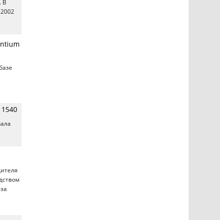
.. В
 2002
entium
базе
 1540
чала
дителя
одством
-за