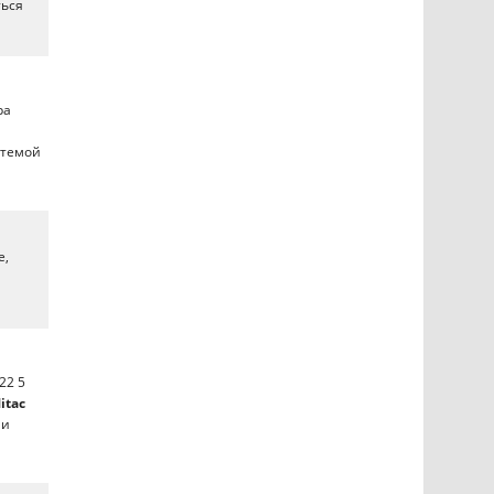
ться
ра
стемой
е,
22 5
itac
ли