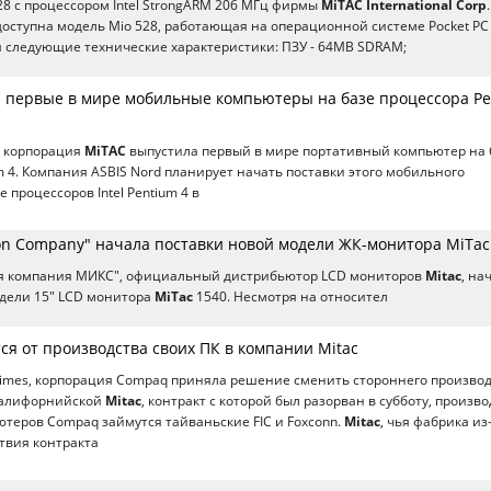
28 с процессором Intel StrongARM 206 МГц фирмы
MiTAC International Corp
оступна модель Mio 528, работающая на операционной системе Pocket PC
 следующие технические характеристики: ПЗУ - 64MB SDRAM;
а первые в мире мобильные компьютеры на базе процессора P
я корпорация
MiTAC
выпустила первый в мире портативный компьютер на 
m 4. Компания ASBIS Nord планирует начать поставки этого мобильного
 процессоров Intel Pentium 4 в
ion Company" начала поставки новой модели ЖК-монитора MiTac
я компания МИКС", официальный дистрибьютор LCD мониторов
Mitac
, на
одели 15" LCD монитора
MiTac
1540. Несмотря на относител
ся от производства своих ПК в компании Mitac
Times, корпорация Compaq приняла решение сменить стороннего произво
 калифорнийской
Mitac
, контракт с которой был разорван в субботу, произв
теров Compaq займутся тайваньские FIC и Foxconn.
Mitac
, чья фабрика из
твия контракта