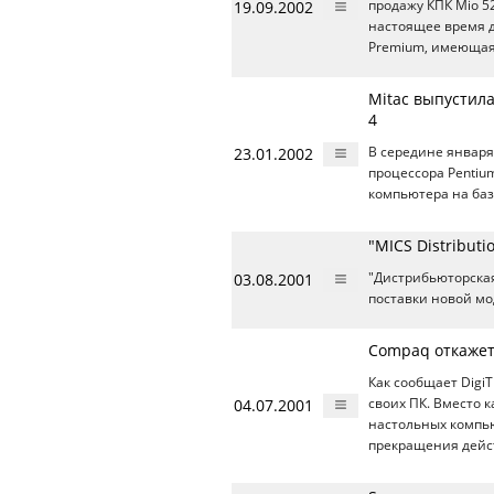
19.09.2002
продажу КПК Mio 5
настоящее время д
Premium, имеющая
Mitac выпустил
4
23.01.2002
В середине январ
процессора Рentiu
компьютера на базе
"MICS Distribut
03.08.2001
"Дистрибьюторска
поставки новой м
Compaq откажет
Как сообщает Digi
04.07.2001
своих ПК. Вместо
настольных компью
прекращения дейс