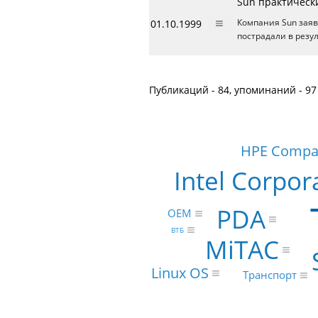
Sun практическ
01.10.1999
Компания Sun заяв
пострадали в резу
Публикаций - 84, упоминаний - 97
HPE Compaq
Intel Corpor
PDA
OEM
ВТБ
MiTAC
Linux OS
Транспорт