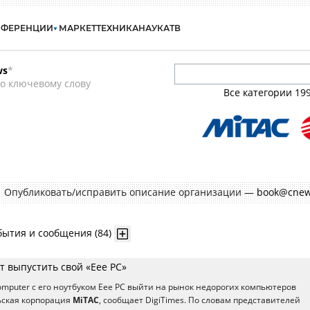
НФЕРЕНЦИИ
МАРКЕТ
ТЕХНИКА
НАУКА
ТВ
ws
*
о ключевому слову
Все категории
19
Опубликовать/исправить описание организации —
book@cnew
бытия и сообщения (84)
т выпустить свой «Eee PC»
Computer с его ноутбуком Eee PC выйти на рынок недорогих компьютеров
ьская корпорация
MiTAC
, сообщает DigiTimes. По словам представителей