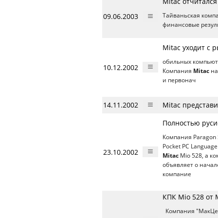
Mitac отчитался
09.06.2003
Тайваньская комп
финансовые резул
Mitac уходит с
обильных компьюте
10.12.2002
Компания
Mitac
на
и первонач
14.11.2002
Mitac представи
Полностью руси
Компания Paragon 
Pocket PC Languag
23.10.2002
Mitac
Mio 528, а 
объявляет о начал
компание
КПК Mio 528 от 
Компания "МакЦен