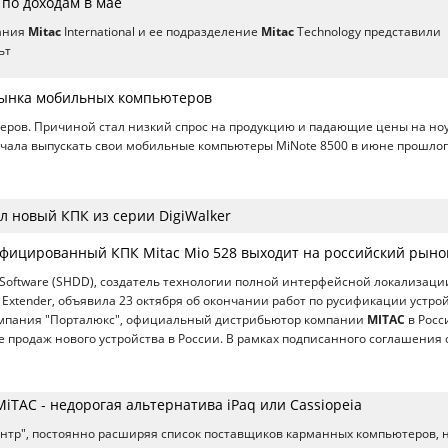
 по доходам в мае
ания
Mitac
International и ее подразделение
Mitac
Technology представили
ьт
 рынка мобильных компьютеров
ров. Причиной стал низкий спрос на продукцию и падающие цены на ноу
чала выпускать свои мобильные компьютеры MiNote 8500 в июне прошлого
л новый КПК из серии DigiWalker
фицированный КПК Mitac Mio 528 выходит на российский рыно
Software (SHDD), создатель технологии полной интерфейсной локализаци
e Extender, объявила 23 октября об окончании работ по русификации устро
компания "Порталюкс", официальный дистрибьютор компании
MITAC
в Росс
е продаж нового устройства в России. В рамках подписанного соглашения 
MiTAC - недорогая альтернатива iPaq или Cassiopeia
тр", постоянно расширяя список поставщиков карманных компьютеров, 