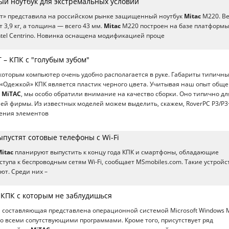
ый ноутбук для экстремальных условий
т» представила на российском рынке защищенный ноутбук
Mitac
M220. В
 3,9 кг, а толщина — всего 43 мм.
Mitac
M220 построен на базе платформы
tel Centrino. Новинка оснащена модификацией проце
 – КПК с "голубым зубом"
 которым компьютер очень удобно располагается в руке. Габариты типичны
«Одежкой» КПК является пластик черного цвета. Учитывая наш опыт обще
и
MiTAC
, мы особо обратили внимание на качество сборки. Оно типично дл
й фирмы. Из известных моделей можем выделить, скажем, RoverPC P3/P3+
жения элементов
пустят сотовые телефоны с Wi-Fi
itac
планируют выпустить к концу года КПК и смартфоны, обладающие
тупа к беспроводным сетям Wi-Fi, сообщает MSmobiles.com. Такие устройс
ют. Среди них –
 КПК с которым не заблудишься
 составляющая представлена операционной системой Microsoft Windows M
 со всеми сопутствующими программами. Кроме того, присутствует ряд