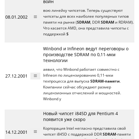
войн
вою линейку чипсетов. Теперь существуют
08.01.2002
чипсеты для всех наиболее популярных типов
памяти на рынке (
SDRAM
, DDR
SDRAM
и RDRAM).
Что касается AMD, она представила чипсеты с
поддержкой
S
Winbond и Infineon ведут переговоры о
производстве SDRAM по 0,11-мкм
технологии
аявил, что Winbond работает совместно с
27.12.2001
Infineon по лицензированию 0,11-мкм
техпроцесса для выпуска
SDRAM-памяти
.
Компании сейчас обсуждают размер
лицензионных отчислений и мощностей.
Winbond у
Новый чипсет i845D для Pentium 4
появится уже скоро
Корпорация Intel негласно представила свой
14.12.2001
чипсет i845D с поддержкой DDR
SDRAM
-памяти