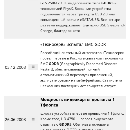
GTS 250M с 1 ГБ видеопамяти типа
GDDR5
и
технологией PhysX. Внешние устройства
подключаются через три порта USB 2.0 или
совмещенный разъем eSATA/USB. Все четыре
разъема поддерживают функцию USB Sleep-and-
Charge, благодаря кото
«Техносерв» испытал EMC GDDR
Российский системный интегратор «Техносерв»
провел первые в России испытания технологии
EMC
GDDR
(Geographically Dispersed Disaster
03.12.2008
Restart), обеспечивающей полный
автоматический перезапуск приложений,
эксплуатируемых на мэйнфреймах. Статистика
нескольких последних лет свидетельствует
Мощность видеокарты достигла 1
Тфлопса
щность устройств впервые превысила 1 Тфлопс.
26.06.2008
Кроме того, HD 4750 — первая видеокарта
с памятью
GDDR5
. Обе платы основаны
на процессоре RV770, выполненном