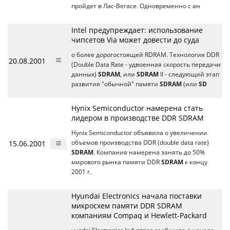
пройдет в Лас-Вегасе. Одновременно с ан
Intel предупреждает: использование
чипсетов Via может довести до суда
о более дорогостоящей RDRAM. Технология DDR
20.08.2001
(Double Data Rate - удвоенная скорость передачи
данных)
SDRAM
, или
SDRAM
II - следующий этап
развития "обычной" памяти
SDRAM
(или
SD
Hynix Semiconductor намерена стать
лидером в производстве DDR SDRAM
Hynix Semiconductor объявила о увеличении
15.06.2001
объемов производства DDR (double data rate)
SDRAM
. Компания намерена занять до 50%
мирового рынка памяти DDR
SDRAM
к концу
2001 г.
Hyundai Electronics начала поставки
микросхем памяти DDR SDRAM
компаниям Compaq и Hewlett-Packard