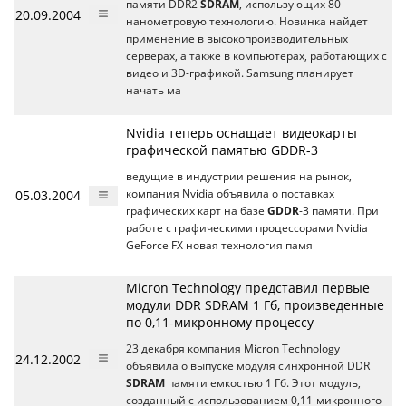
памяти DDR2
SDRAM
, использующих 80-
20.09.2004
нанометровую технологию. Новинка найдет
применение в высокопроизводительных
серверах, а также в компьютерах, работающих с
видео и 3D-графикой. Samsung планирует
начать ма
Nvidia теперь оснащает видеокарты
графической памятью GDDR-3
ведущие в индустрии решения на рынок,
05.03.2004
компания Nvidia объявила о поставках
графических карт на базе
GDDR
-3 памяти. При
работе с графическими процессорами Nvidia
GeForce FX новая технология памя
Micron Technology представил первые
модули DDR SDRAM 1 Гб, произведенные
по 0,11-микронному процессу
23 декабря компания Micron Technology
24.12.2002
объявила о выпуске модуля синхронной DDR
SDRAM
памяти емкостью 1 Гб. Этот модуль,
созданный с использованием 0,11-микронного