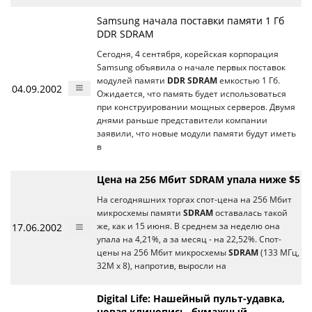
Samsung начала поставки памяти 1 Гб
DDR SDRAM
Сегодня, 4 сентября, корейская корпорация
Samsung объявила о начале первых поставок
модулей памяти
DDR SDRAM
емкостью 1 Гб.
04.09.2002
Ожидается, что память будет использоваться
при конструировании мощных серверов. Двумя
днями раньше представители компании
заявили, что новые модули памяти будут иметь
в
Цена на 256 Мбит SDRAM упала ниже $5
На сегодняшних торгах спот-цена на 256 Мбит
микросхемы памяти
SDRAM
оставалась такой
17.06.2002
же, как и 15 июня. В среднем за неделю она
упала на 4,21%, а за месяц - на 22,52%. Спот-
цены на 256 Мбит микросхемы
SDRAM
(133 МГц,
32M x 8), напротив, выросли на
Digital Life: Нашейный пульт-удавка,
новая клинопись, бумажный