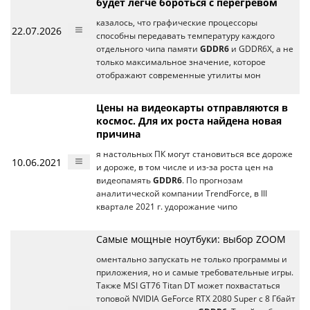
будет легче бороться с перегревом
казалось, что графические процессоры
22.07.2026
способны передавать температуру каждого
отдельного чипа памяти
GDDR6
и GDDR6X, а не
только максимальное значение, которое
отображают современные утилиты мон
Цены на видеокарты отправляются в
космос. Для их роста найдена новая
причина
я настольных ПК могут становиться все дороже
10.06.2021
и дороже, в том числе и из-за роста цен на
видеопамять
GDDR6
. По прогнозам
аналитической компании TrendForce, в III
квартале 2021 г. удорожание чипо
Самые мощные ноутбуки: выбор ZOOM
оментально запускать не только программы и
приложения, но и самые требовательные игры.
Также MSI GT76 Titan DT может похвастаться
топовой NVIDIA GeForce RTX 2080 Super с 8 Гбайт