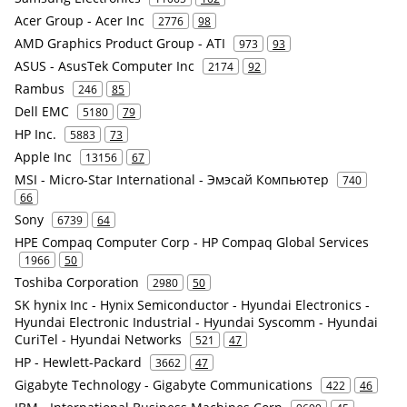
Acer Group - Acer Inc
2776
98
AMD Graphics Product Group - ATI
973
93
ASUS - AsusTek Computer Inc
2174
92
Rambus
246
85
Dell EMC
5180
79
HP Inc.
5883
73
Apple Inc
13156
67
MSI - Micro-Star International - Эмэсай Компьютер
740
66
Sony
6739
64
HPE Compaq Computer Corp - HP Compaq Global Services
1966
50
Toshiba Corporation
2980
50
SK hynix Inc - Hynix Semiconductor - Hyundai Electronics -
Hyundai Electronic Industrial - Hyundai Syscomm - Hyundai
CuriTel - Hyundai Networks
521
47
HP - Hewlett-Packard
3662
47
Gigabyte Technology - Gigabyte Communications
422
46