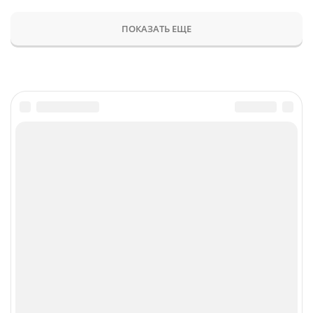
ПОКАЗАТЬ ЕЩЕ
Главное
Популярное
Новости
Конференции
Аналитика
Специальные проекты
Рейтинги
Маркет
Обзоры
Техника
Архив
ТВ
Печатные издания