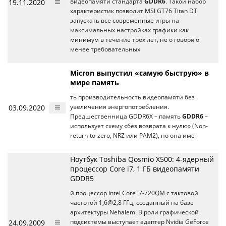
19.11.2020
видеопамяти стандарта
GDDR6
. Такой набор
характеристик позволит MSI GT76 Titan DT
запускать все современные игры на
максимальных настройках графики как
минимум в течение трех лет, не о говоря о
менее требовательных
Micron выпустил «самую быструю» в
мире память
ть производительность видеопамяти без
03.09.2020
увеличения энергопотребления.
Предшественница GDDR6X – память
GDDR6
–
использует схему «без возврата к нулю» (Non-
return-to-zero, NRZ или PAM2), но она име
Ноутбук Toshiba Qosmio X500: 4-ядерный
процессор Core i7, 1 ГБ видеопамяти
GDDR5
й процессор Intel Core i7-720QM c тактовой
частотой 1,6@2,8 ГГц, созданный на базе
архитектуры Nehalem. В роли графической
24.09.2009
подсистемы выступает адаптер Nvidia GeForce