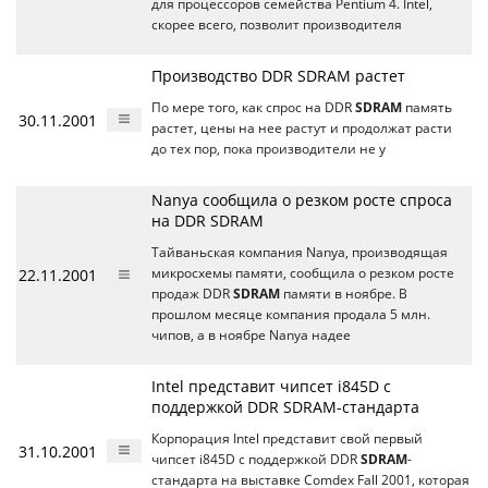
для процессоров семейства Pentium 4. Intel,
скорее всего, позволит производителя
Производство DDR SDRAM растет
По мере того, как спрос на DDR
SDRAM
память
30.11.2001
растет, цены на нее растут и продолжат расти
до тех пор, пока производители не у
Nanya сообщила о резком росте спроса
на DDR SDRAM
Тайваньская компания Nanya, производящая
22.11.2001
микросхемы памяти, сообщила о резком росте
продаж DDR
SDRAM
памяти в ноябре. В
прошлом месяце компания продала 5 млн.
чипов, а в ноябре Nanya надее
Intel представит чипсет i845D с
поддержкой DDR SDRAM-стандарта
Корпорация Intel представит свой первый
31.10.2001
чипсет i845D с поддержкой DDR
SDRAM
-
стандарта на выставке Comdex Fall 2001, которая