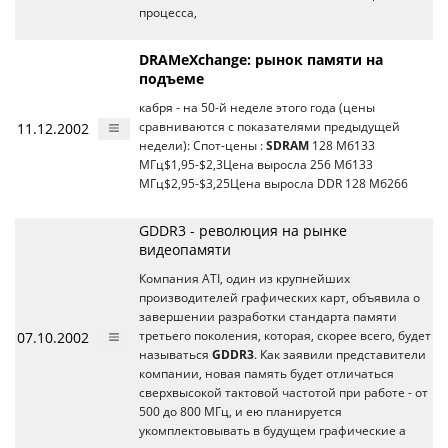
процесса,
DRAMeXchange: рынок памяти на
подъеме
кабря - на 50-й неделе этого года (цены
11.12.2002
сравниваются с показателями предыдущей
недели): Спот-цены :
SDRAM
128 Мб133
МГц$1,95-$2,3Цена выросла 256 Мб133
МГц$2,95-$3,25Цена выросла DDR 128 Мб266
GDDR3 - революция на рынке
видеопамяти
Компания ATI, один из крупнейших
производителей графических карт, объявила о
завершении разработки стандарта памяти
07.10.2002
третьего поколения, которая, скорее всего, будет
называться
GDDR3
. Как заявили представители
компании, новая память будет отличаться
сверхвысокой тактовой частотой при работе - от
500 до 800 МГц, и ею планируется
укомплектовывать в будущем графические а