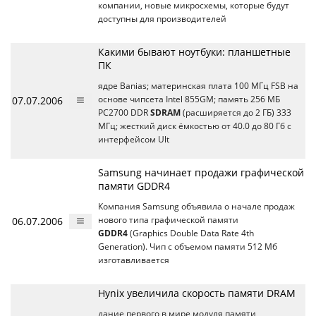
компании, новые микросхемы, которые будут
доступны для производителей
Какими бывают ноутбуки: планшетные
ПК
ядре Banias; материнская плата 100 МГц FSB на
07.07.2006
основе чипсета Intel 855GM; память 256 МБ
PC2700 DDR
SDRAM
(расширяется до 2 ГБ) 333
МГц; жесткий диск ёмкостью от 40.0 до 80 Гб с
интерфейсом Ult
Samsung начинает продажи графической
памяти GDDR4
Компания Samsung объявила о начале продаж
06.07.2006
нового типа графической памяти
GDDR4
(Graphics Double Data Rate 4th
Generation). Чип с объемом памяти 512 Мб
изготавливается
Hynix увеличила скорость памяти DRAM
дание первого в мире модуля памяти