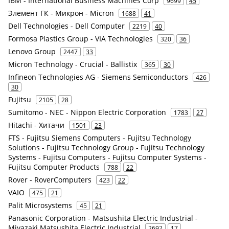
IBM - International Business Machines Corp
9699
45
Элемент ГК - Микрон - Micron
1688
41
Dell Technologies - Dell Computer
2219
40
Formosa Plastics Group - VIA Technologies
320
36
Lenovo Group
2447
33
Micron Technology - Crucial - Ballistix
365
30
Infineon Technologies AG - Siemens Semiconductors
426
30
Fujitsu
2105
28
Sumitomo - NEC - Nippon Electric Corporation
1783
27
Hitachi - Хитачи
1501
23
FTS - Fujitsu Siemens Computers - Fujitsu Technology
Solutions - Fujitsu Technology Group - Fujitsu Technology
Systems - Fujitsu Computers - Fujitsu Computer Systems -
Fujitsu Computer Products
788
22
Rover - RoverComputers
423
22
VAIO
475
21
Palit Microsystems
45
21
Panasonic Corporation - Matsushita Electric Industrial -
Miyazaki Matsushita Electric Industrial
2692
17