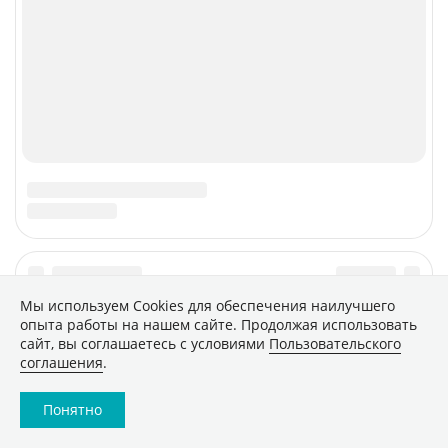
CNews
Соцсети
Об издании
Max
Реклама
VK
Вакансии
VK Видео
Контакты
Rutube
Telegram
Дзен
Быстрая подписка на новости
RSS
Политика конфиденциальности
Мы используем Сookies для обеспечения наилучшего
Сообщить об ошибке
опыта работы на нашем сайте. Продолжая использовать
сайт, вы соглашаетесь с условиями
Пользовательского
Правовая информация
соглашения
.
Понятно
Материалы, помеченные знаком ■, являются