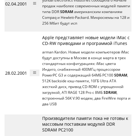
yundai Electronics Industries сообщила о начале
02.04.2001
продаж наиболее современных модулей памяти
типа DDR
SDRAM
американским компаниям
Compaq и Hewlett-Packard. Микросхемы на 128 и
256 Мбит будут исп
Apple представляет новые модели iMac с
CD-RW приводами и программой iTunes
arman Kardon. Новые модели компьютеров iMac
будут доступны в Москве в конце марта в трех
стандартных конфигурациях: iMac цвета
Индиго, снабженный 400МГц процессором
28.02.2001
PowerPC G3 и содержащий 64МБ PC100
SDRAM
,
512K backside кэш-памяти, 10ГБ Ultra ATA
жесткий диск, привод CD-ROM с упрощенной
загрузкой, ATI RAGE 128 Pro с 8МБ
SDRAM
,
встроенный 56K V.90 модем, два FireWire порта и
два USB
Производители памяти пока не готовы к
массовым поставкам модулей DDR
SDRAM PC2100