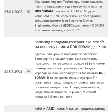
Компания Kingston Technology, производитель
памяти, представила два новых чипа памяти
23.01.2002
DDR SDRAM
с частотой 333 МГц. Модули
ValueRAM PC2700 совместимы с последними
спецификациями Joint Electronic Device
Engineering Council (JEDEC) для памяти DDR 333.
Компания считает, что в 2002
Samsung продлила контракт с Microsoft
на поставку памяти DDR SDRAM для Xbox
сделка - это крайне выгодное завоевание
Samsung, так как долгосрочные контракты
позволяют поставщикам гораздо эффективнее
планировать свое производство. Каждая
23.01.2002
игровая консоль использует 64 Мб памяти
DDR
SDRAM
. В то же время, пока индустрия ПК
испытывает спад, продажи игровых приставок
постоянно возрастают. С середины ноября,
когда Xbox появилась на рынке, Microsoft
продала 1,5 млн. консоле
Intel и AMD: новый виток процессорных