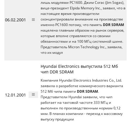
лишь модулями PC1600. Джим Согас (Jim Sogas),
вице-президент Elpida Memory Inc., заявил, что в
настоящее время производители
06.02.2001
сконцентрировали внимание на производстве
именно PC1600 потому, что память
DDR SDRAM
нацелена главным образом на рынок серверов,
которые вполне справляются со своими
обязанностями и на 100 МГц системной шине.
Представитель Micron Technology Inc., заявила,
что их модул
Hyundai Electronics выпустила 512 Мб
чип DDR SDRAM
Компания Hyundai Electronics Industries Co., Ltd.
заявила о разработке коммерческого варианта
512 Мб чипа памяти
DDR SDRAM
.
12.01.2001
Представители Hyundai заявили, что чип
работает на тактовой частоте 333 МГц и
выполнен по производственным нормам 0,12
мкм. В планах компании - переход к массовому
выпуску продукции