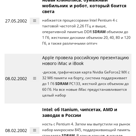
мобильник и робот, который боится
света
27.05.2002
набжается процессорами Intel Pentium 4 с
тактовой частотой 2,26 ГГц и выше,
оперативной памятью DDR
SDRAM
объемом до
1 Гб, жесткими дисками объемом 20, 40, 80 и 120
Гб, а также различными оптич
Apple провела российскую презентацию
нового iMac и iBook
-дисков, графическая карта Nvidia GeForce2 MX с
08.02.2002
32 Мб памяти на борту, система поддерживает
до 1 Гб
SDRAM
PC133, жесткий диск объемом до
60 Гб. На все новые iMac предустанавливается
целый набор
Intel: об Itanium, чипсетах, AMD и
заводах в России
ность с Pentium 4. Затем мы выпустили на рынок
08.02.2002
набор микросхем 845, поддерживающий память
стандарта
SDRAM
. В конце концов, в начале