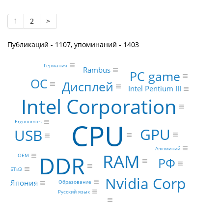
1
2
>
Публикаций - 1107, упоминаний - 1403
Германия
Rambus
PC game
ОС
Дисплей
Intel Pentium III
Intel Corporation
CPU
Ergonomics
GPU
USB
Алюминий
RAM
DDR
OEM
РФ
БТиЭ
Nvidia Corp
Япония
Образование
Русский язык