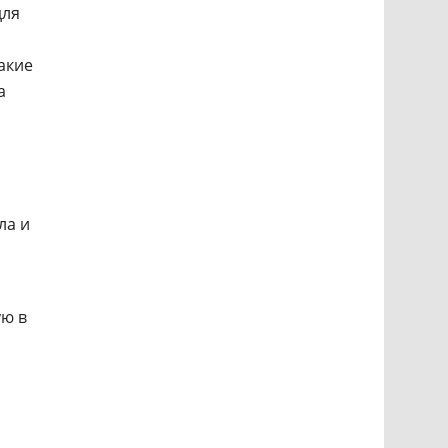
ля
такие
а
ла и
ую в