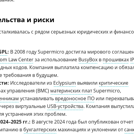
льства и риски
сталкивалась с рядом серьезных юридических и финанс
GPL
:
В 2008 году Supermicro достигла мирового соглаше
dom Law Center
за использование
BusyBox
в
прошивках
I
одных кодов. Компания выплатила компенсацию и обяза
 требования в будущем.
сти:
Исследователи из
Eclypsium
выявили
критические
ах управления (BMC)
материнских плат
Supermicro,
енникам
устанавливать
вредоносное ПО
или перехватыв
 через виртуальные
USB-устройства
. Компания выпустил
я устранения этих проблем.
24–2025 гг.:
В августе 2024 года был опубликован отчет
омпанию в
бухгалтерских
махинациях и уклонении от
сан