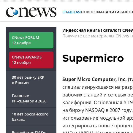
ГЛАВНАЯ
НОВОСТИ
АНАЛИТИКА
КО
Индексная книга (каталог) CNe
Получите все материалы CNews п
CNews FORUM
12 ноября
Supermicro
CNews AWARDS
12 ноября
30 лет рынку ERP
Super Micro Computer, Inc.
(т
в России
специализирующаяся на разр
рабочих станций и сетевых 
Главные
ИТ-сценарии
2026
Калифорния
. Основанная в 1
на биржу
NASDAQ
в 2007 год
10 лет российского
использование модульной арх
бэкапа
интегрировать новые процесс
Российские ПАКи