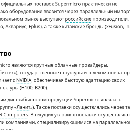
официальных поставок Supermicro практически не
днако оборудование ввозится через
параллельный импор
 локальном рынке выступают
российские
производители,
ro
,
Аквариус
,
Fplus
), а также
китайские
бренды (
xFusion
,
I
ство
icro являются крупные облачные провайдеры,
игтех»),
государственные структуры
и телеком-оператор
ичает с
NVIDIA
, обеспечивая быструю адаптацию своих
итектуры (H100, B200).
ым дистрибьютором продукции Supermicro являлась
группу «
Ланит
»). Также поставки осуществлялись через т
N Computers
. В текущих условиях поставки осуществляю
ли компаниями, специализирующимися на
параллельно
вания.