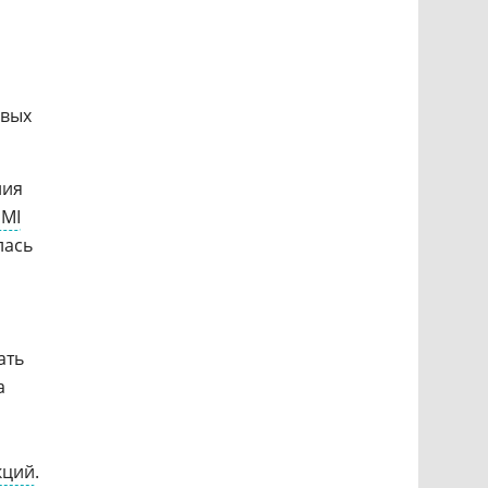
овых
ния
PMI
лась
ать
а
кций
.