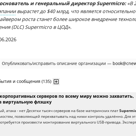
, основатель и генеральный директор Supermicro:
«В 
мпании
вырастет до $40 млрд, что является относительно
райвером роста станет более широкое внедрение технол
ния (DLC) Supermicro в ЦОД».
06.2026
Опубликовать/исправить описание организации —
book@cnew
бытия и сообщения (135)
 корпоративных серверов по всему миру можно захватить,
в виртуальную флэшку
й, атака - нет Десятки тысяч серверов на базе материнских плат
Supermi
остям, позволяющей перехватывать над ними контроль удалённо. Для эт
отребуется произвести монтирование виртуального USB-привода. Экспер