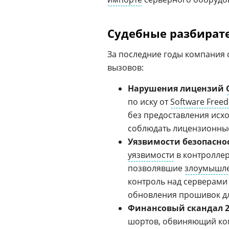
Судебные разбирате
За последние годы компания 
вызовов:
Нарушения лицензий
по иску от
Software Free
без предоставления исх
соблюдать лицензионные
Уязвимости безопасно
уязвимости
в контроллер
позволявшие
злоумышл
контроль над серверами
обновления прошивок дл
Финансовый скандал 20
шортов, обвиняющий к