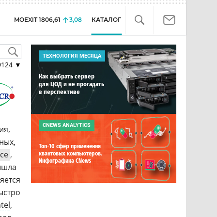
MOEXIT
1806,61
3,08
КАТАЛОГ
ТЕХНОЛОГИЯ МЕСЯЦА
9124
▼
Как выбрать сервер
для ЦОД и не прогадать
в перспективе
CNEWS ANALYTICS
ия,
ных,
Топ-10 сфер применения
се
,
квантовых компьютеров.
Инфографика CNews
ышла
яется
ыстро
ntel
,