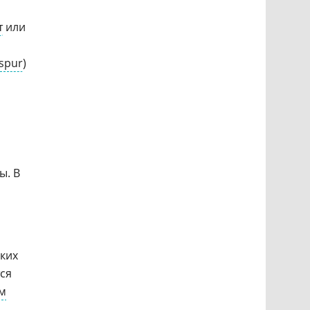
т
или
nspur
)
ы. В
аких
тся
м