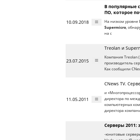
В популярные 
ПО, которое п
10.09.2018
На низком уровне 
Supermicro
, обна
на с
Treolan и Super
Компания Treolan 
23.07.2015
производитель сер
Как сообщили CNew
CNews TV. Серве
и «Многопроцессор
11.05.2011
директора по меж
компьютерных ком
директора компани
Серверы 2011: 
-юнитовые серверы