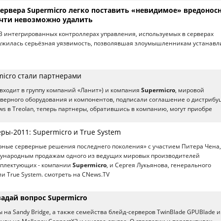
сервера Supermicro легко поставить «невидимое» вредонос
очти невозможно удалить
В интегрированных контроллерах управления, используемых в серверах
ружилась серьёзная уязвимость, позволявшая злоумышленникам устанавл
micro стали партнерами
(входит в группу компаний «Ланит») и компания
Supermicro
, мировой
верного оборудования и компонентов, подписали соглашение о дистрибу
s в Treolan, теперь партнеры, обратившись в компанию, могут приобре
ры-2011: Supermicro и True System
ные серверные решения последнего поколения» с участием Питера Чена,
дународным продажам одного из ведущих мировых производителей
плектующих - компании
Supermicro
, и Сергея Лукьянова, генерального
и True System. смотреть на CNews.TV
задай вопрос Supermicro
 на Sandy Bridge, а также семейства блейд-серверов TwinBlade GPUBlade и