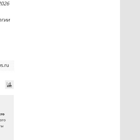
2026
огии
s.ru
cro
ого
ты