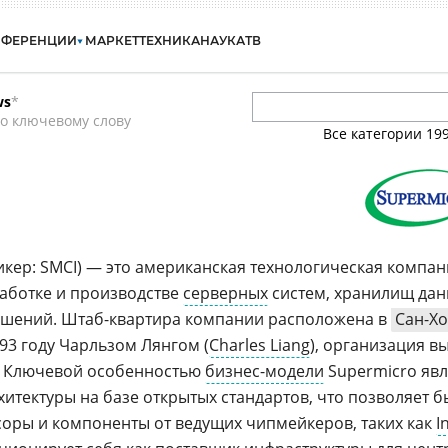
НФЕРЕНЦИИ
МАРКЕТ
ТЕХНИКА
НАУКА
ТВ
ws
*
о ключевому слову
Все категории
19
икер: SMCI) — это американская технологическая компан
аботке и производстве
серверных
систем, хранилищ дан
решений. Штаб-квартира компании расположена в
Сан-Хо
993 году Чарльзом Лянгом (
Charles Liang
), организация в
у. Ключевой особенностью
бизнес-модели
Supermicro явл
итектуры на базе открытых стандартов, что позволяет б
оры и компоненты от ведущих чипмейкеров, таких как
I