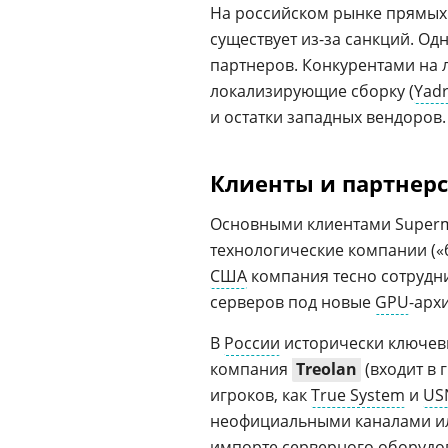
На российском рынке прямых 
существует из-за санкций. О
партнеров. Конкурентами на
локализирующие сборку (
Yad
и остатки западных вендоров.
Клиенты и партнер
Основными клиентами Superm
технологические компании («б
США
компания тесно сотрудн
серверов под новые
GPU
-арх
В
России
исторически ключев
компания
Treolan
(входит в 
игроков, как
True System
и
US
неофициальными каналами и
импорте
серверного оборудо