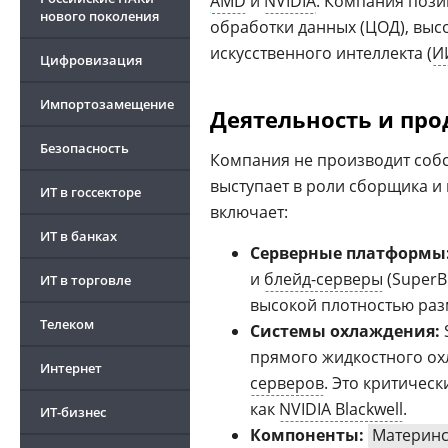
AMD
и
NVIDIA
. Компания пози
нового поколения
обработки данных (ЦОД), выс
искусственного интеллекта (
И
Цифровизация
Импортозамещение
Деятельность и пр
Безопасность
Компания не производит соб
выступает в роли сборщика и
ИТ в госсекторе
включает:
ИТ в банках
Серверные платформы
и
блейд-серверы
(SuperB
ИТ в торговле
высокой плотностью раз
Телеком
Системы охлаждения:
прямого жидкостного ох
Интернет
серверов
. Это критичес
как
NVIDIA Blackwell
.
ИТ-бизнес
Компоненты:
Материнс