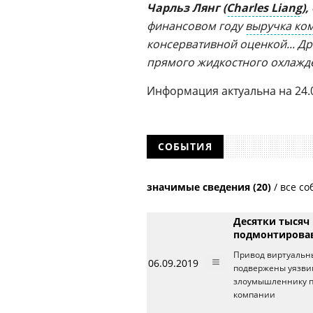
Чарльз Лянг (
Charles Liang
)
финансовом году
выручка ко
консервативной оценкой... Д
прямого жидкостного охлажде
Информация актуальна на 24.
СОБЫТИЯ
значимые сведения (20)
/
все со
Десятки тысяч
подмонтирова
Привод виртуальны
06.09.2019
подвержены уязвим
злоумышленнику п
компании