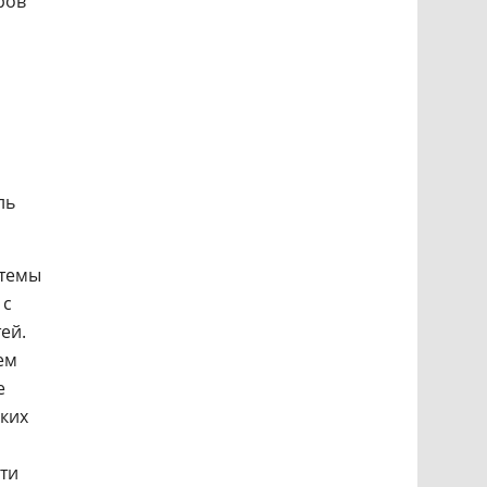
ров
ль
стемы
 с
ей.
ем
е
аких
ти