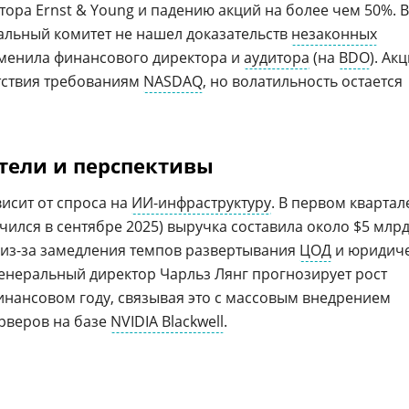
итора Ernst & Young и падению акций на более чем 50%. В
иальный комитет не нашел доказательств
незаконных
сменила финансового директора и
аудитора
(на
BDO
). Ак
етствия требованиям
NASDAQ
, но волатильность остается
тели и перспективы
исит от спроса на
ИИ-инфраструктуру
. В первом квартал
чился в сентябре 2025) выручка составила около $5 млрд
у из-за замедления темпов развертывания
ЦОД
и юридич
енеральный директор Чарльз Лянг прогнозирует рост
финансовом году, связывая это с массовым внедрением
рверов на базе
NVIDIA Blackwell
.