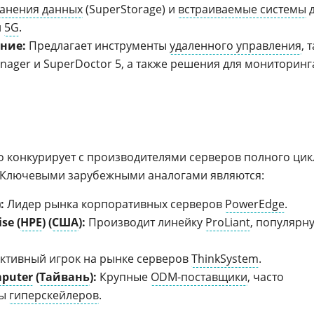
ранения данных
(SuperStorage) и
встраиваемые системы
д
й
5G
.
ние:
Предлагает инструменты
удаленного управления
, 
anager и SuperDoctor 5, а также решения для мониторинг
 конкурирует с производителями серверов полного цик
 Ключевыми зарубежными аналогами являются:
):
Лидер рынка корпоративных серверов
PowerEdge
.
se (
HPE
) (
США
):
Производит линейку
ProLiant
, популярн
ктивный игрок на рынке серверов
ThinkSystem
.
puter
(
Тайвань
):
Крупные
ODM-поставщики
, часто
зы
гиперскейлеров
.