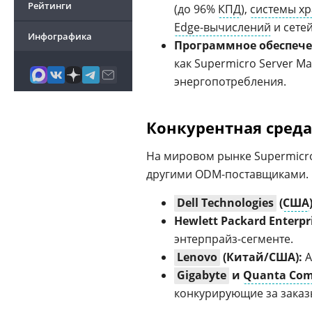
Рейтинги
(до 96%
КПД
),
системы х
Edge-вычислений
и сете
Инфографика
Программное обеспече
как Supermicro Server M
энергопотребления.
Конкурентная среда
На мировом рынке Supermicro
другими ODM-поставщиками.
Dell Technologies
(
США
Hewlett Packard Enterpri
энтерпрайз-сегменте.
Lenovo
(Китай/США):
А
Gigabyte
и
Quanta Com
конкурирующие за зака