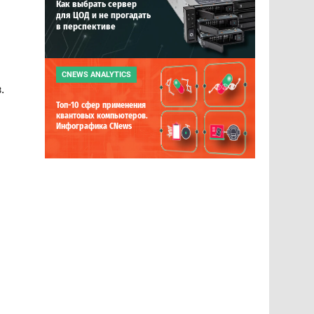
Как выбрать сервер
для ЦОД и не прогадать
в перспективе
м
CNEWS ANALYTICS
.
Топ-10 сфер применения
квантовых компьютеров.
Инфографика CNews