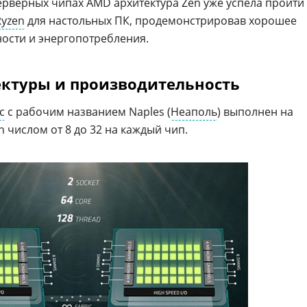
ерверных чипах AMD архитектура Zen уже успела пройти
yzen
для настольных ПК, продемонстрировав хорошее
ости и энергопотребления.
ектуры и производительность
c
с рабочим названием Naples (
Неаполь
) выполнен на
 числом от 8 до 32 на каждый чип.