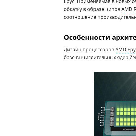
Epyc. Применяемая в новых с
обкатку в образе чипов
AMD R
соотношение производительн
Особенности архит
Дизайн процессоров
AMD Epy
базе вычислительных ядер Zen