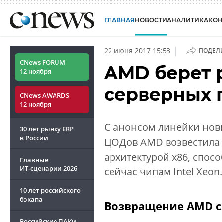
ГЛАВНАЯ
НОВОСТИ
АНАЛИТИКА
КО
|
22 июня 2017 15:53
ПОДЕЛ
CNews FORUM
AMD берет р
12 ноября
серверных 
CNews AWARDS
12 ноября
С анонсом линейки новы
30 лет рынку ERP
в России
ЦОДов AMD возвестила 
архитектурой x86, спо
Главные
ИТ-сценарии
2026
сейчас чипам Intel Xeon.
10 лет российского
бэкапа
Возвращение AMD с 
Российские ПАКи