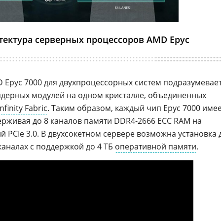
тектура серверных процессоров AMD Epyc
 Epyc 7000 для двухпроцессорных систем подразумевае
ядерных модулей на одном кристалле, объединенных
Infinity Fabric
. Таким образом, каждый чип Epyc 7000 име
держивая до 8 каналов памяти DDR4-2666 ECC RAM на
ий PCIe 3.0. В двухсокетном сервере возможна установка 
каналах с поддержкой до 4 ТБ
оперативной памяти
.