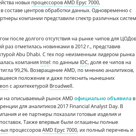
ейства новых
процессоров
AMD Epyc 7000
,
в составе центров обработки данных. Одновременно с
ртнеры компании представили спектр различных систе
гом после долгого отсутствия на рынке чипов для ЦОДов
й раз отметилась новинками в 2012 г., представив
ктурой Abu Dhabi. С тех пор неизменным лидером рынка
валась компания
Intel
: по данным
IDC
, доля ее чипов на
стигла 99,2%. Возвращение AMD, по мнению аналитиков,
вшееся положение и даже потеснить нынешних
Xeon
с архитекетурой
Broadwell
.
ии на описываемый рынок AMD
официально объявила
в
ренции для аналитиков 2017 Financial Analyst Day. В
пания и ее партнеры показали готовые изделия и
 поставок. Также впервые были оглашены полные
ных
процессоров
AMD Epyc 7000
, их полный перечень и