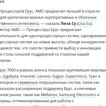
ей.
 процессоров
Epyc
, AMD предлагает лучший в отрасли
 для критически важных корпоративных и
облачных
ственного интеллекта
, — сказала
Лиза Су
(
Lisa Su
),
ректор AMD. — Процессоры Epyc предлагают
тельность для однопроцессорных систем, одновремен
ссорных систем на новые высоты, обходя конкурентов 
димся тем, что смогли привнести выбор и инновации
кже столь сильной поддержкой со стороны нашей
еров».
pyc 7000 в рамках анонса показали крупнейшие мировы
s,
Gigabyte
,
Inventec
,
Lenovo
,
Sugon
,
Supermicro
,
Tyan
и
визоров и
серверных
операционных систем, такие как
показали расширенную поддержку Epyc, а ключевые
ном рынке, такие как
Mellanox
,
Samsung Electronics
и
тформы, оптимизированные для работы с