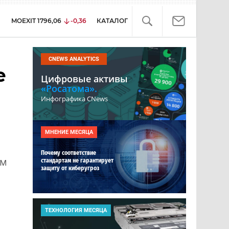
MOEXIT
1796,06
-0,36
КАТАЛОГ
CNEWS ANALYTICS
е
Цифровые активы
«Росатома».
Инфографика CNews
МНЕНИЕ МЕСЯЦА
Почему соответствие
им
стандартам не гарантирует
защиту от киберугроз
ТЕХНОЛОГИЯ МЕСЯЦА