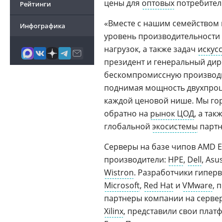
цены для
оптовых
потребител
Рейтинги
«Вместе с нашим семейством
Инфографика
уровень производительности
нагрузок, а также задач
искус
президент и генеральный ди
бескомпромиссную производи
поднимая мощность двухпроце
каждой ценовой нише. Мы гор
обратно на
рынок ЦОД
, а та
глобальной
экосистемы
партн
Серверы на базе чипов AMD E
производители:
HPE
,
Dell
, Asu
Wistron
. Разработчики гипер
Microsoft
,
Red Hat
и
VMware
, 
партнеры компании на сервер
Xilinx
, представили свои пла