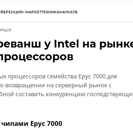
НФЕРЕНЦИИ
МАРКЕТ
ТЕХНИКА
НАУКА
ТВ
ИТЬСЯ
еванш у Intel на рынк
процессоров
х процессоров семейства Epyc 7000 для
о возвращении на серверный рынок с
собной составить конкуренцию господствующ
чипами Epyc 7000