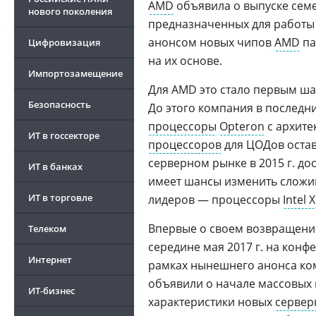
AMD
объявила о выпуске сем
нового поколения
предназначенных для работы 
анонсом новых чипов
AMD
па
Цифровизация
на их основе.
Импортозамещение
Для AMD это стало первым ша
Безопасность
До этого компания в последни
процессоры
Opteron
с архите
ИТ в госсекторе
процессоров
для ЦОДов оста
серверном рынке в 2015 г. до
ИТ в банках
имеет шансы изменить сложи
ИТ в торговле
лидеров — процессоры
Intel 
Впервые о своем возвращен
Телеком
середине мая 2017 г. на конфе
Интернет
рамках нынешнего анонса ком
объявили о начале массовых
ИТ-бизнес
характеристики новых
сервер