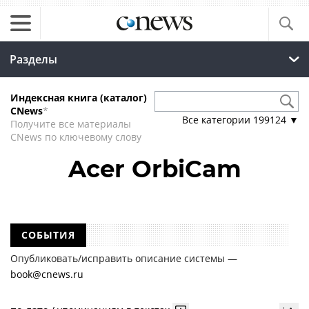
Разделы
Индексная книга (каталог)
CNews
*
Все категории
199124
▼
Получите все материалы
CNews по ключевому слову
Acer OrbiCam
СОБЫТИЯ
Опубликовать/исправить описание системы —
book@cnews.ru