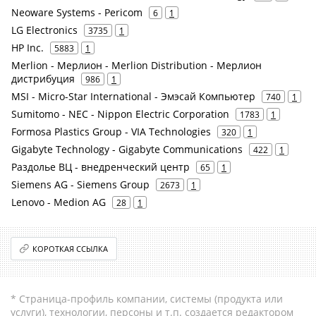
Neoware Systems - Pericom
6
1
LG Electronics
3735
1
HP Inc.
5883
1
Merlion - Мерлион - Merlion Distribution - Мерлион
дистрибуция
986
1
MSI - Micro-Star International - Эмэсай Компьютер
740
1
Sumitomo - NEC - Nippon Electric Corporation
1783
1
Formosa Plastics Group - VIA Technologies
320
1
Gigabyte Technology - Gigabyte Communications
422
1
Раздолье ВЦ - внедренческий центр
65
1
Siemens AG - Siemens Group
2673
1
Lenovo - Medion AG
28
1
КОРОТКАЯ ССЫЛКА
* Страница-профиль компании, системы (продукта или
услуги), технологии, персоны и т.п. создается редактором