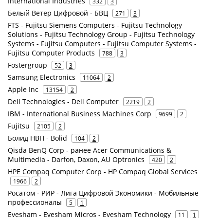
International Industries
332
3
Белый Ветер Цифровой - БВЦ
271
3
FTS - Fujitsu Siemens Computers - Fujitsu Technology
Solutions - Fujitsu Technology Group - Fujitsu Technology
Systems - Fujitsu Computers - Fujitsu Computer Systems -
Fujitsu Computer Products
788
3
Fostergroup
52
3
Samsung Electronics
11064
2
Apple Inc
13154
2
Dell Technologies - Dell Computer
2219
2
IBM - International Business Machines Corp
9699
2
Fujitsu
2105
2
Болид НВП - Bolid
104
2
Qisda BenQ Corp - ранее Acer Communications &
Multimedia - Darfon, Daxon, AU Optronics
420
2
HPE Compaq Computer Corp - HP Compaq Global Services
1966
2
Росатом - РИР - Лига Цифровой Экономики - Мобильные
профессионалы
5
1
Evesham - Evesham Micros - Evesham Technology
11
1