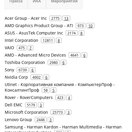
Пресса
ИАА
Мероприятия
Acer Group - Acer Inc
2775
13
AMD Graphics Product Group - ATI
973
10
ASUS - AsusTek Computer Inc
2174
8
Intel Corporation
12811
8
VAIO
475
7
AMD - Advanced Micro Devices
4641
6
Toshiba Corporation
2980
6
Sony
6739
6
Nvidia Corp
4002
6
Utinet - Корпоративная компания - КомпьютерПроф -
КонсалтингПроф
58
5
Rover - RoverComputers
423
4
Dell EMC
5179
3
Microsoft Corporation
25773
3
Lenovo Group
2446
3
Samsung - Harman Kardon - Harman Multimedia - Harman