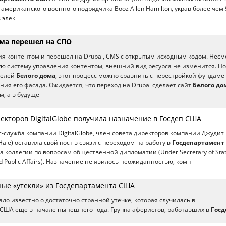
американского военного подрядчика Booz Allen Hamilton, украв более чем 
 элек
ома перешел на СПО
я контентом и перешел на Drupal, CMS с открытым исходным кодом. Несм
ую систему управления контентом, внешний вид ресурса не изменится. По
телей
Белого дома
, этот процесс можно сравнить с перестройкой фундаме
ния его фасада. Ожидается, что переход на Drupal сделает сайт
Белого до
, а в будуще
екторов DigitalGlobe получила назначение в Госдеп США
с-служба компании DigitalGlobe, член совета директоров компании Джудит
Hale) оставила свой пост в связи с переходом на работу в
Госдепартамент
 коллегии по вопросам общественной дипломатии (Under Secretary of Stat
nd Public Affairs). Назначение не явилось неожиданностью, комп
ые «утекли» из Госдепартамента США
ало известно о достаточно странной утечке, которая случилась в
США еще в начале нынешнего года. Группа аферистов, работавших в
Госд