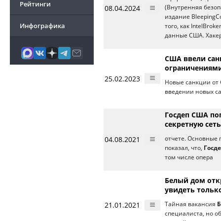
Рейтинги
08.04.2024
(Внутренняя безоп
издание BleepingC
Инфографика
того, как IntelBr
данные США. Хакер
США ввели сан
ограничениями
25.02.2023
Новые санкции от
введении новых с
Госдеп США по
секретную сеть
04.08.2021
отчете. Основные
показал, что,
Госд
том числе опера
Белый дом отк
увидеть тольк
21.01.2021
Тайная вакансия
Б
специалиста, но о