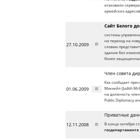
атаковали сервера 
армейских адресов
Сайт Белого д
системы управлени
на переход на нов
27.10.2009
словам представи
здания без измене
более защищенным
Член совета дир
Как сообщает прес
01.06.2009
Макхейл (Judith Mc
на должность члена
Public Diplomacy a
Приватные данн
12.11.2008
В конце октября ст
госдепартаменте