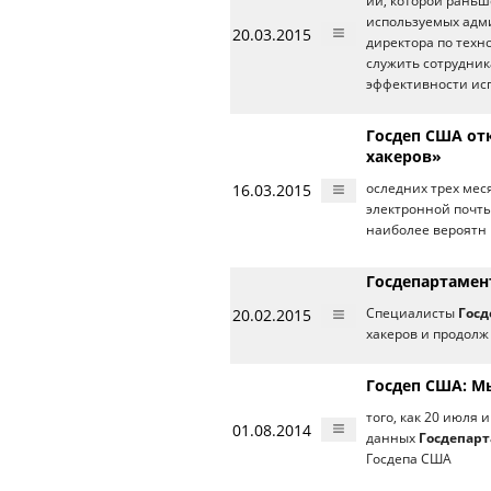
ии, которой раньш
используемых адм
20.03.2015
директора по тех
служить сотрудник
эффективности ис
Госдеп США от
хакеров»
16.03.2015
оследних трех мес
электронной почт
наиболее вероятн
Госдепартамен
20.02.2015
Специалисты
Гос
хакеров и продолж
Госдеп США: Мы
того, как 20 июля
01.08.2014
данных
Госдепар
Госдепа США