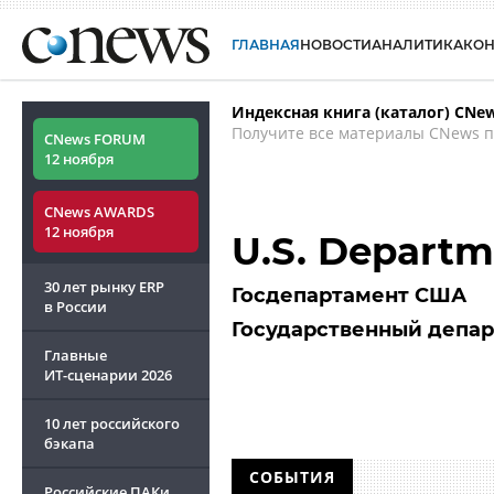
ГЛАВНАЯ
НОВОСТИ
АНАЛИТИКА
КО
Индексная книга (каталог) CNe
Получите все материалы CNews п
CNews FORUM
12 ноября
CNews AWARDS
12 ноября
U.S. Departm
30 лет рынку ERP
Госдепартамент США
в России
Государственный депа
Главные
ИТ-сценарии
2026
10 лет российского
бэкапа
СОБЫТИЯ
Российские ПАКи