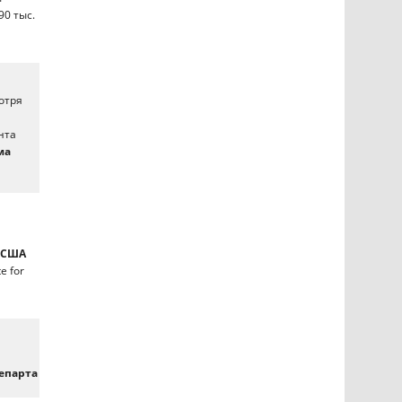
90 тыс.
отря
нта
ма
 США
e for
епарта