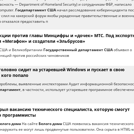
асность — Department of Homeland Security) и сотрудникам ФБР, написало
omputer.
Госдепартамент США
начал расследование киберинцидента по
oker слил на хакерский форум якобы украденные правительственные и военн
 отказался предоставить п
кции против главы Минцифры и «дочек» МТС. Под экспор
 «Мегафон» и создатели «Эльбрусов»
 США и Великобритании
Государственный департамент США
объявил о
анкций против российских чиновников
головно сидит на устаревшей Windows и пускает в свою
 кого попало
 проблемы, выявленные инспекторами Аудит информационной безопасно
епартамент
, в частности, использует устаревшее программное обеспечени
рыл вакансию технического специалиста, которую смогут
о программисты
елого дома
На сайте
Белого дома
США появилась вакансия технического
бнаружить ее могут лишь продвинутые пользователи. Она скрыта в HTML-к