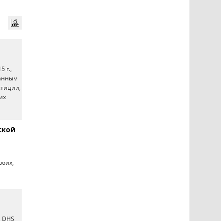
 г.,
занным
стиции,
их
ской
роих,
, DHS