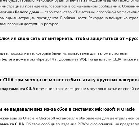
е не существовало, Рекордон будет отвечать за модернизацию технологий
инистрацией президента, говорится в официальном сообщении. Обязанн
нологиям
Белого дома
— строительство ИТ-системы, способной эффективн
ам администрации президента. В обязанности Рекордона войдут: контрол
пользования доступных ресурсо
ключил свою сеть от интернета, чтобы защититься от «рус
яцев, похожи на те, которые были использованы для взлома системы
ы
Белого дома
в октябре 2014 г., добавляет WSJ. Тогда власти США также н
т США три месяца не может отбить атаку «русских хакеров
департамента США
в течение трех месяцев не могут «выгнать» из своей с
 не выдавали виз из-за сбоя в системах Microsoft и Oracle
 инженеры из Oracle и Microsoft установили обновление для центральной б
тамента США
. Об этом сообщило издание PCWorld со ссылкой на представ