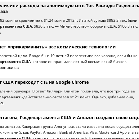
личили расходы на анонимную сеть Tor. Расходы Госдепа на
раза
82 млн по сравнению с $1,24 млн в 2012 г. Из этой суммы $882,3 тыс. были
артаментом США
, $830,3 тыс. — Министерством обороны США, $100,3 тыс.
у
чет «прикарманить» все космические технологии
заветной цели. Вроде бы в 10-летней перспективе все хорошо, если бы не
партамента США
, которое ошарашило частный космический бизнес.
овники в э
 США переходит с IE на Google Chrome
ления браузера. В ответ Хиллари Клинтон признала, что все три года её
партамент
«действительно отставал от 21 века». Однако, добавила она,
ась
тагона, Госдепартамента США и Amazon создают свою соцс
ктивистов. Хакерская группа Anonymous стала известна после осуществл
 компаний, как PayPal, Amazon, Bank of America, Visa, Mastercard Apple, а т
партамента США
и многих других организаций. Недавно хакеры-активист