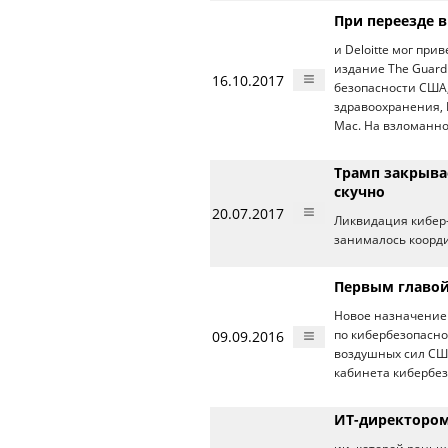
При переезде 
и Deloitte мог пр
издание The Guard
16.10.2017
безопасности США
здравоохранения, 
Mac. На взломанно
Трамп закрыва
скучно
20.07.2017
Ликвидация кибе
занималось коорд
Первым главой
Новое назначение
09.09.2016
по кибербезопасн
воздушных сил США
кабинета кибербез
ИТ-директором