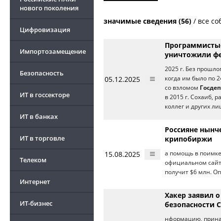
нового поколения
значимые сведения (56)
/
все со
Цифровизация
Программисты-
Импортозамещение
уничтожили фе
2025 г. Без прошло
Безопасность
05.12.2025
когда им было по 
со взломом
Госде
ИТ в госсекторе
в 2015 г. Сохаиб, 
коллег и других лиц
ИТ в банках
Россияне нынче
ИТ в торговле
крипобиржи
15.08.2025
а помощь в поимке
Телеком
официальном сай
получит $6 млн. О
Интернет
Хакер заявил о
ИТ-бизнес
безопасности 
нформацию, прина