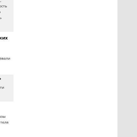
,
ость
о
ь
ских
азвали
»
ети
азы
ителя