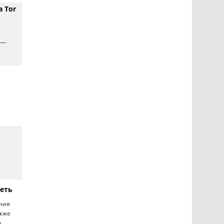
 Tor
 —
еть
ения
акже
ы