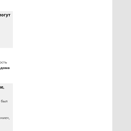
могут
ость
 дома
е,
р был
ние»,