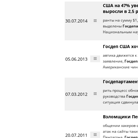
США на 47% уве
выросли в 2,5 
30.07.2014
ранты на сумму $1,
выделены
Госдеп
Национальным на
Госдеп США хо
автика движется к 
05.06.2013
заявление,
Госде
Американские чин
Госдепартамент
рить процесс обнов
07.03.2012
руководства
Госде
ситуация сдвинул
Взломщики Пен
общении хакеров-а
атак на сайты таких
20.07.2011
Пентагона,
Госде