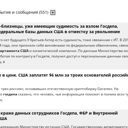
бытия и сообщения (551)
близнецы, уже имеющие судимость за взлом Госдепа,
деральные базы данных США в отместку за увольнение
го нет будущего У братьев Ахтер есть судимость, тоже связанная с ИТ. В 2015
24 года, они признали себя виновными по федеральным обвинениям, свя
партамента США
и косметической компании. По данным Министерства ю
работая по контракту в Госдепе, получил доступ к персональным данным сво
, в
 в цене. США заплатят $6 млн за троих основателей россий
 трех россиян, основавших отечественную криптобиржу Garantex. На
те
госдепа
сказано, что человек, чья информация поможет в поимке всех т
пц
 краже данных сотрудников Госдепа, ФБР и Внутренней
США
длежащую Министерству юстиции США, Государственному департаменту