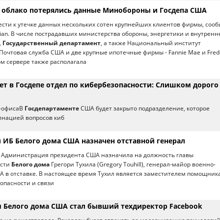
в облако потерялись данные Минобороны и Госдепа США
ивести к утечке данных нескольких сотен крупнейших клиентов фирмы, соо
ian. В числе пострадавших министерства обороны, энергетики и внутренн
,
Государственный департамент
, а также Национальный институт
Почтовая служба США и две крупные ипотечные фирмы - Fannie Mae и Fred
м сервере также располагала
ет в Госдепе отдел по кибербезопасности: Слишком дорого
р-офисаВ
Госдепартаменте
США будет закрыто подразделение, которое
инацией вопросов киб
 ИБ Белого дома США назначен отставной генерал
 Администрация президента США назначила на должность главы
ости
Белого дома
Грегори Тухила (Gregory Touhill), генерал-майор военно-
 в отставке. В настоящее время Тухил является заместителем помощник
опасности и связи
 Белого дома США стал бывший техдиректор Facebook