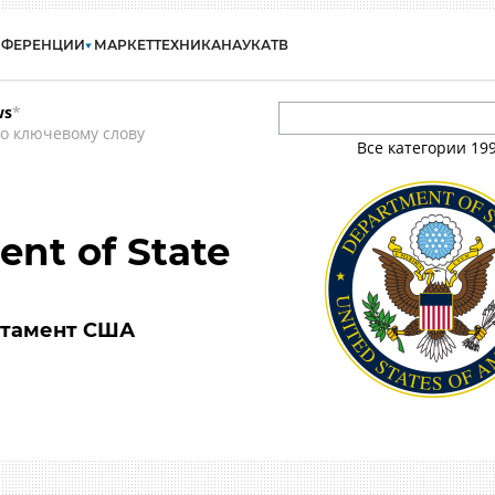
НФЕРЕНЦИИ
МАРКЕТ
ТЕХНИКА
НАУКА
ТВ
ws
*
о ключевому слову
Все категории
19
ent of State
ртамент США