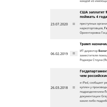
каждой из имеющи
США заплатят 
поймать 4 года
23.07.2020
преступных органи
наркоторговцев,
Г
Ориентировка Гос
Трамп назначи
ИТ-директор
Белог
06.02.2019
заместителя помо
Роджера Стоуна (R
Госдепартамент
чем российски
и iPad, сообщает р
26.03.2018
куплен у производи
подразделением
Г
документации Gra
какие-либо подроб