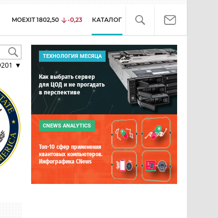
MOEXIT
1802,50
-0,23
КАТАЛОГ
ТЕХНОЛОГИЯ МЕСЯЦА
9201
▼
Как выбрать сервер
для ЦОД и не прогадать
в перспективе
CNEWS ANALYTICS
Топ-10 сфер применения
квантовых компьютеров.
Инфографика CNews