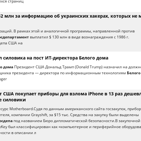
хся страниц
$2 млн за информацию об украинских хакерах, которых не 
заций. В рамках этой и аналогичной программы, направленной против
осдепартамент
выплатил $ 130 млн в виде вознаграждения с 1986 г.
депа США на
л силовика на пост ИТ-директора Белого дома
о дома
Президент США Дональд Трамп (Donald Trump) назначил на должн
щника президента — директора по информационным технологиям
Белого
oger
 США покупает приборы для взлома iPhone в 13 раз дешевл
е силовики
есурс Motherboard.Судя по данным американского сайта госзакупок, прибо
теля, компании Grayshift, за $15 тыс. Средства на закупку были выделены
осдепа
под названием Бюро дипломатической безопасности.В закупочной
yKey был классифицирован как «компьютерное и периферийное оборудова
ности в описании л