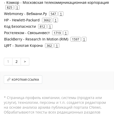
- Комкор - Московская телекоммуникационная корпорация
825
1
Webmoney - Вебмани.Ру
547
1
HP - Hewlett-Packard
3662
1
Код Безопасности
812
1
Ростелеком - Связьинвест
1719
1
BlackBerry - Research In Motion (RIM)
1597
1
ЦФТ - Золотая Корона
362
1
1
2
>
КОРОТКАЯ ССЫЛКА
* Страница-профиль компании, системы (продукта или
услуги), технологии, персоны и т.п. создается редактором
на основе анализа архива публикаций портала CNews.
Обрабатываются тексты всех редакционных разделов