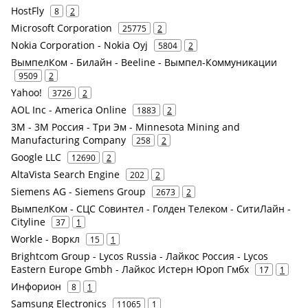
HostFly
8
2
Microsoft Corporation
25775
2
Nokia Corporation - Nokia Oyj
5804
2
ВымпелКом - Билайн - Beeline - Вымпел-Коммуникации
9509
2
Yahoo!
3726
2
AOL Inc - America Online
1883
2
3M - 3М Россия - Три Эм - Minnesota Mining and
Manufacturing Company
258
2
Google LLC
12690
2
AltaVista Search Engine
202
2
Siemens AG - Siemens Group
2673
2
ВымпелКом - СЦС Совинтел - Голден Телеком - СитиЛайн -
Cityline
37
1
Workle - Воркл
15
1
Brightcom Group - Lycos Russia - Лайкос Россия - Lycos
Eastern Europe Gmbh - Лайкос Истерн Юроп Гмбх
17
1
Инфорион
8
1
Samsung Electronics
11065
1