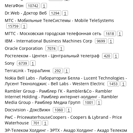
МегаФон
10742
1
Dr.Web - Доктор Веб
1294
1
МТС - Мобильные ТелеСистемы - Mobile TeleSystems
15759
1
МГТС - Московская городская телефонная сеть
1618
1
IBM - International Business Machines Corp
9699
1
Oracle Corporation
7074
1
Ростелеком - Центел - Центральный телеграф
420
1
Sony
6739
1
TerraLink - ТерраЛинк
292
1
Nokia Bell Labs - Лаборатории Белла - Lucent Technologies -
Лусент Текнолоджис - Bell Labs - Western Electric
1453
1
Rambler Group - Рамблер ГК - Rambler&Co - Rambler
Internet Holding - Рамблер интернет-холдинг - Rambler
Media Group - Рамблер Медиа Групп
1001
1
Docsvision - ДоксВижн
1060
1
PwC - PricewaterhouseCoopers - Coopers & Lybrand - Price
Waterhouse
701
1
ЭР-Телеком Холдинг - ЭРТХ - Акадо Холдинг - Акадо Телеком