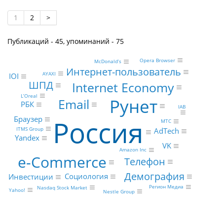
1
2
>
Публикаций - 45, упоминаний - 75
Opera Browser
McDonald’s
Интернет-пользователь
AYAXI
IOI
ШПД
Internet Economy
L’Oreal
Рунет
Email
РБК
IAB
Россия
Браузер
МТС
ITMS Group
AdTech
Yandex
VK
Amazon Inc
e-Commerce
Телефон
Демография
Социология
Инвестиции
Регион Медиа
Nasdaq Stock Market
Yahoo!
Nestle Group