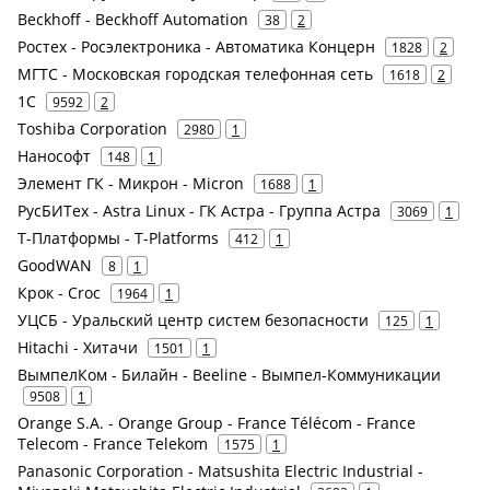
Beckhoff - Beckhoff Automation
38
2
Ростех - Росэлектроника - Автоматика Концерн
1828
2
МГТС - Московская городская телефонная сеть
1618
2
1С
9592
2
Toshiba Corporation
2980
1
Нанософт
148
1
Элемент ГК - Микрон - Micron
1688
1
РусБИТех - Astra Linux - ГК Астра - Группа Астра
3069
1
Т-Платформы - T-Platforms
412
1
GoodWAN
8
1
Крок - Croc
1964
1
УЦСБ - Уральский центр систем безопасности
125
1
Hitachi - Хитачи
1501
1
ВымпелКом - Билайн - Beeline - Вымпел-Коммуникации
9508
1
Orange S.A. - Orange Group - France Télécom - France
Telecom - France Telekom
1575
1
Panasonic Corporation - Matsushita Electric Industrial -