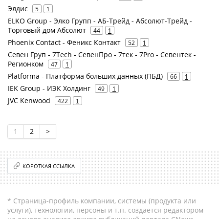
Элдис
5
1
ELKO Group - Элко Групп - АБ-Трейд - Абсолют-Трейд -
Торговый дом Абсолют
44
1
Phoenix Contact - Феникс Контакт
52
1
Севен Груп - 7Tech - СевенПро - 7тек - 7Pro - Севентек -
Регионком
47
1
Platforma - Платформа больших данных (ПБД)
66
1
IEK Group - ИЭК Холдинг
49
1
JVC Kenwood
422
1
1
2
>
КОРОТКАЯ ССЫЛКА
* Страница-профиль компании, системы (продукта или
услуги), технологии, персоны и т.п. создается редактором