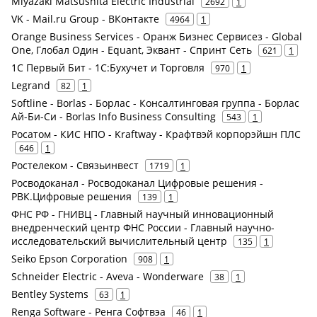
Miyazaki Matsushita Electric Industrial
2692
1
VK - Mail.ru Group - ВКонтакте
4964
1
Orange Business Services - Оранж Бизнес Сервисез - Global
One, Глобал Один - Equant, Эквант - Спринт Сеть
621
1
1С Первый Бит - 1С:Бухучет и Торговля
970
1
Legrand
82
1
Softline - Borlas - Борлас - Консалтинговая группа - Борлас
Ай-Би-Си - Borlas Info Business Consulting
543
1
Росатом - КИС НПО - Kraftway - Крафтвэй корпорэйшн ПЛС
646
1
Ростелеком - Связьинвест
1719
1
Росводоканал - Росводоканал Цифровые решения -
РВК.Цифровые решения
139
1
ФНС РФ - ГНИВЦ - Главный научный инновационный
внедренческий центр ФНС России - Главный научно-
исследовательский вычислительный центр
135
1
Seiko Epson Corporation
908
1
Schneider Electric - Aveva - Wonderware
38
1
Bentley Systems
63
1
Renga Software - Ренга Софтвэа
46
1