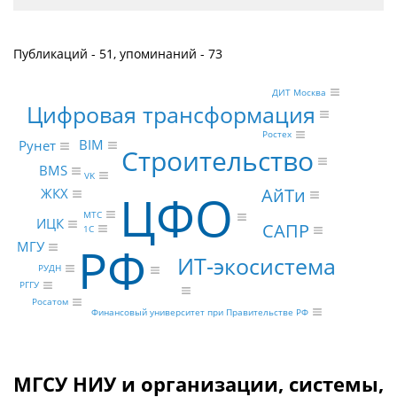
Публикаций - 51, упоминаний - 73
ДИТ Москва
Цифровая трансформация
Ростех
BIM
Рунет
Строительство
BMS
VK
АйТи
ЦФО
ЖКХ
МТС
ИЦК
САПР
1С
РФ
МГУ
ИТ-экосистема
РУДН
РГГУ
Росатом
Финансовый университет при Правительстве РФ
МГСУ НИУ и организации, системы,