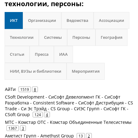
технологии, персоны:
ИКТ
Организации
Ведомства
Ассоциации
Технологии
Системы
Персоны
География
Статьи
Пресса
ИАА
НИИ, ВУЗы и библиотеки
Мероприятия
АйТи
1519
8
CSoft Development - СиСофт Девелопмент ГК - СиСофт
Разработка - Consistent Software - СиСофт Дистрибуция - CS
Trade - Си Эс Трэйд - CS Group - СИЭС Групп - СиСофт ГК -
CSoft Group
124
4
МТС - Комстар ОТС - Комстар Объединенные Телесистемы
1367
3
Аметист Групп - Amethyst Group
13
2