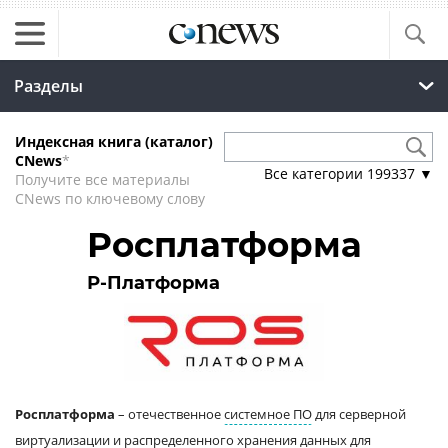
Разделы
Индексная книга (каталог)
CNews
*
Все категории
199337
▼
Получите все материалы
CNews по ключевому слову
Росплатформа
Р-Платформа
Росплатформа
– отечественное
системное ПО
для серверной
виртуализации
и распределенного
хранения данных
для