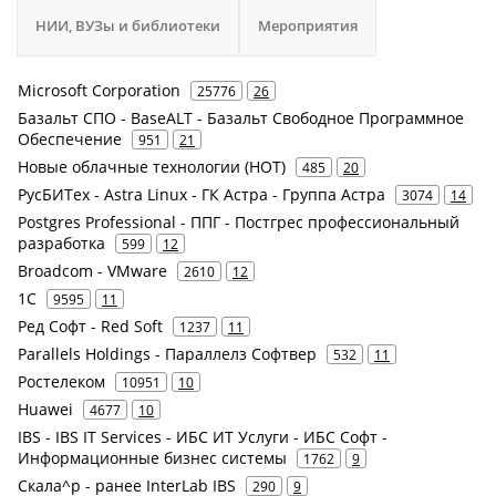
НИИ, ВУЗы и библиотеки
Мероприятия
Microsoft Corporation
25776
26
Базальт СПО - BaseALT - Базальт Свободное Программное
Обеспечение
951
21
Новые облачные технологии (НОТ)
485
20
РусБИТех - Astra Linux - ГК Астра - Группа Астра
3074
14
Postgres Professional - ППГ - Постгрес профессиональный
разработка
599
12
Broadcom - VMware
2610
12
1С
9595
11
Ред Софт - Red Soft
1237
11
Parallels Holdings - Параллелз Софтвер
532
11
Ростелеком
10951
10
Huawei
4677
10
IBS - IBS IT Services - ИБС ИТ Услуги - ИБС Софт -
Информационные бизнес системы
1762
9
Скала^р - ранее InterLab IBS
290
9