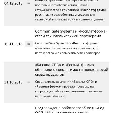
емный софт», центр экспертизы в области
04.12.2018
программного обеспечения, начал
сотрудничество с компанией «
Росплатформа
» –
российским разработчиком средств для
серверной виртуализации и хранения данны
CommuniGate Systems и «Росплатформа»
стали технологическими партнерами
15.11.2018
CommuniGate Systems и «
Росплатформа
»
объявили о заключении технологического
партнерства и о совместимости своих прог
«Базальт СПО» и «Росплатформа»
объявили о совместимости новых версий
своих продуктов
31.10.2018
Специалисты компаний «Базальт СПО» и
«
Росплатформа
» провели проверку на
корректную работу операционных систем на
платформе «Альт» в
Подтверждена работоспособность «Ред
ОС 7.1 Муром сервер» в среде