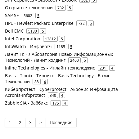
302
5
Открытые технологии
732
5
SAP SE
5602
5
HPE - Hewlett Packard Enterprise
732
5
Dell EMC
5180
5
Intel Corporation
12812
5
InfoWatch - Инфовотч
1185
5
Ланит ГК - ЛАборатория Новых Информационных
Технологий - Ланит холдинг
2400
5
Inline Technologies - Инлайн технолоджис
231
4
Basis - Tionix - Тионикс - Basis Technology - Базис
Технологии
88
4
Киберпротект - Cyberprotect - Акронис-Инфозащита -
Acronis-Infoprotect
340
4
Zabbix SIA - Заббикс
175
4
1
2
3
>
Последняя