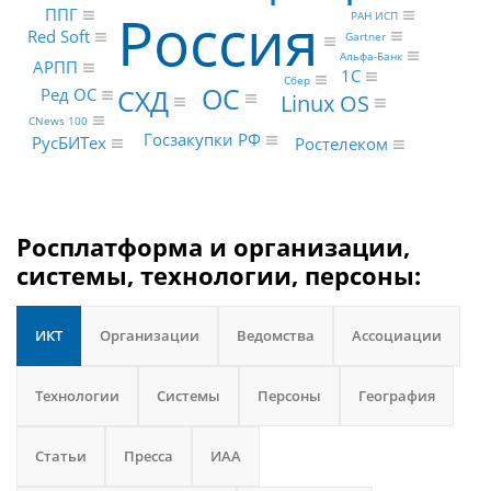
Россия
ППГ
РАН ИСП
Red Soft
Gartner
Альфа-Банк
АРПП
1С
Сбер
ОС
СХД
Ред ОС
Linux OS
CNews 100
Госзакупки РФ
РусБИТех
Ростелеком
Росплатформа и организации,
системы, технологии, персоны:
ИКТ
Организации
Ведомства
Ассоциации
Технологии
Системы
Персоны
География
Статьи
Пресса
ИАА