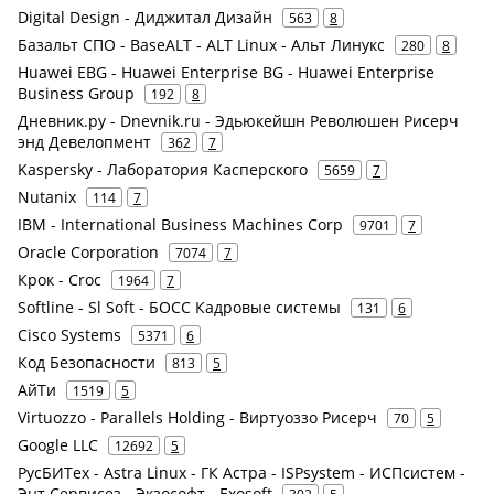
Digital Design - Диджитал Дизайн
563
8
Базальт СПО - BaseALT - ALT Linux - Альт Линукс
280
8
Huawei EBG - Huawei Enterprise BG - Huawei Enterprise
Business Group
192
8
Дневник.ру - Dnevnik.ru - Эдьюкейшн Революшен Рисерч
энд Девелопмент
362
7
Kaspersky - Лаборатория Касперского
5659
7
Nutanix
114
7
IBM - International Business Machines Corp
9701
7
Oracle Corporation
7074
7
Крок - Croc
1964
7
Softline - Sl Soft - БОСС Кадровые системы
131
6
Cisco Systems
5371
6
Код Безопасности
813
5
АйТи
1519
5
Virtuozzo - Parallels Holding - Виртуоззо Рисерч
70
5
Google LLC
12692
5
РусБИТех - Astra Linux - ГК Астра - ISPsystem - ИСПсистем -
Энт Сервисез - Экзософт - Exosoft