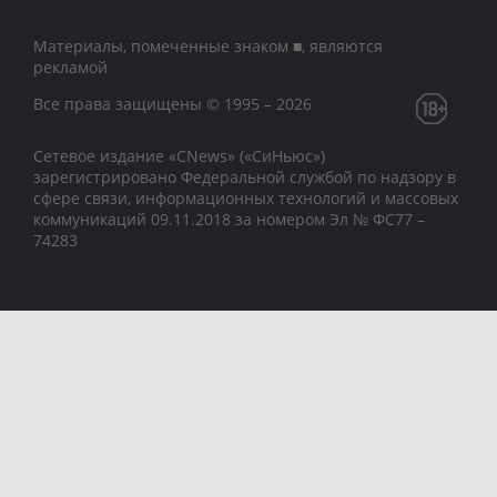
Материалы, помеченные знаком ■, являются
рекламой
Все права защищены © 1995 – 2026
Сетевое издание «CNews» («СиНьюс»)
зарегистрировано Федеральной службой по надзору в
сфере связи, информационных технологий и массовых
коммуникаций 09.11.2018 за номером Эл № ФС77 –
74283