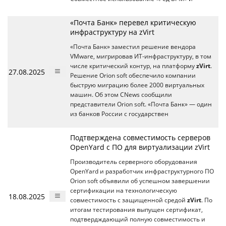
«Почта Банк» перевел критическую
инфраструктуру на zVirt
«Почта Банк» заместил решение вендора
VMware, мигрировав ИТ-инфраструктуру, в том
числе критический контур, на платформу
zVirt
.
27.08.2025
Решение Orion soft обеспечило компании
быструю миграцию более 2000 виртуальных
машин. Об этом CNews сообщили
представители Orion soft. «Почта Банк» — один
из банков России с государствен
Подтверждена совместимость серверов
OpenYard c ПО для виртуализации zVirt
Производитель серверного оборудования
OpenYard и разработчик инфраструктурного ПО
Orion soft объявили об успешном завершении
сертификации на технологическую
18.08.2025
совместимость с защищенной средой
zVirt
. По
итогам тестирования выпущен сертификат,
подтвердждающий полную совместимость и