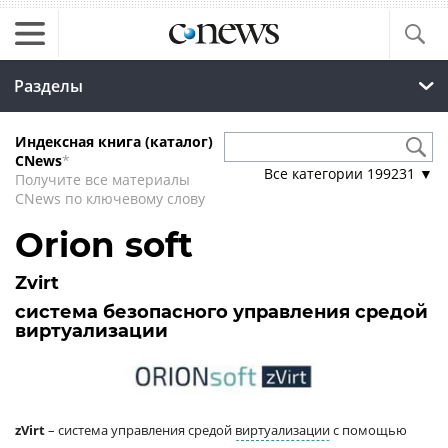
Разделы
Индексная книга (каталог)
CNews
*
Все категории
199231
▼
Получите все материалы
CNews по ключевому слову
Orion soft
Zvirt
система безопасного управления средой
виртуализации
zVirt
– система управления средой
виртуализации
с помощью