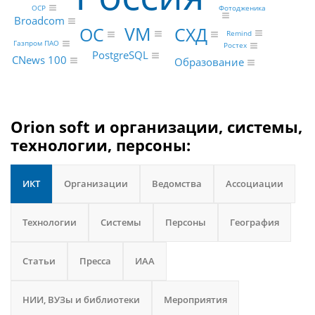
OCP
Фотодженика
Broadcom
VM
ОС
СХД
Remind
Газпром ПАО
Ростех
PostgreSQL
CNews 100
Образование
Orion soft и организации, системы,
технологии, персоны:
ИКТ
Организации
Ведомства
Ассоциации
Технологии
Системы
Персоны
География
Статьи
Пресса
ИАА
НИИ, ВУЗы и библиотеки
Мероприятия