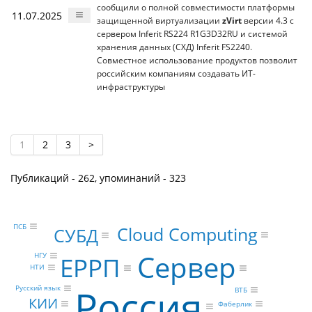
сообщили о полной совместимости платформы
11.07.2025
защищенной виртуализации
zVirt
версии 4.3 с
сервером Inferit RS224 R1G3D32RU и системой
хранения данных (СХД) Inferit FS2240.
Совместное использование продуктов позволит
российским компаниям создавать ИТ-
инфраструктуры
1
2
3
>
Публикаций - 262, упоминаний - 323
ПСБ
Cloud Computing
СУБД
Сервер
НГУ
ЕРРП
НТИ
Россия
Русский язык
ВТБ
КИИ
Фаберлик