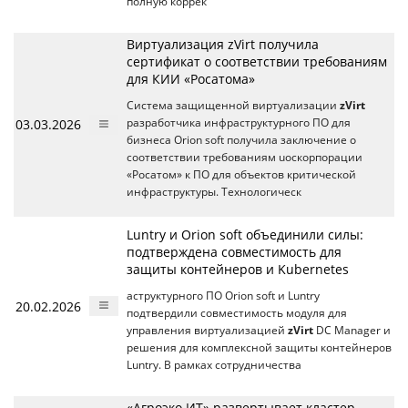
полную коррек
Виртуализация zVirt получила
сертификат о соответствии требованиям
для КИИ «Росатома»
Система защищенной виртуализации
zVirt
03.03.2026
разработчика инфраструктурного ПО для
бизнеса Orion soft получила заключение о
соответствии требованиям uоскорпорации
«Росатом» к ПО для объектов критической
инфраструктуры. Технологическ
Luntry и Orion soft объединили силы:
подтверждена совместимость для
защиты контейнеров и Kubernetes
аструктурного ПО Orion soft и Luntry
20.02.2026
подтвердили совместимость модуля для
управления виртуализацией
zVirt
DC Manager и
решения для комплексной защиты контейнеров
Luntry. В рамках сотрудничества
«Агроэко ИТ» развертывает кластер