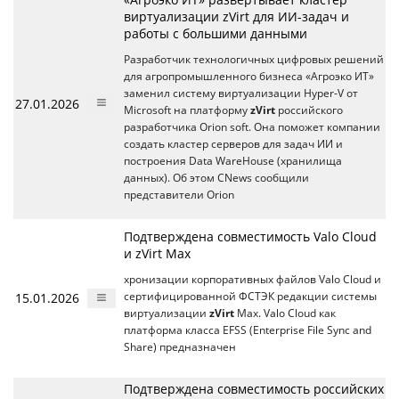
виртуализации zVirt для ИИ-задач и
работы с большими данными
Разработчик технологичных цифровых решений
для агропромышленного бизнеса «Агроэко ИТ»
заменил систему виртуализации Hyper-V от
27.01.2026
Microsoft на платформу
zVirt
российского
разработчика Orion soft. Она поможет компании
создать кластер серверов для задач ИИ и
построения Data WareHouse (хранилища
данных). Об этом CNews сообщили
представители Orion
Подтверждена совместимость Valo Cloud
и zVirt Max
хронизации корпоративных файлов Valo Cloud и
15.01.2026
сертифицированной ФСТЭК редакции системы
виртуализации
zVirt
Max. Valo Cloud как
платформа класса EFSS (Enterprise File Sync and
Share) предназначен
Подтверждена совместимость российских