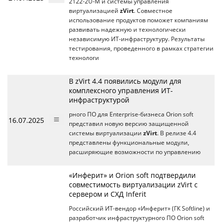
2122-2U-M и системы управления
виртуализацией
zVirt
. Совместное
использование продуктов поможет компаниям
развивать надежную и технологически
независимую ИТ-инфраструктуру. Результаты
тестирования, проведенного в рамках стратегии
технологи
В zVirt 4.4 появились модули для
комплексного управления ИТ-
инфраструктурой
рного ПО для Enterprise-бизнеса Orion soft
16.07.2025
представил новую версию защищенной
системы виртуализации
zVirt
. В релизе 4.4
представлены функциональные модули,
расширяющие возможности по управлению
«Инферит» и Orion soft подтвердили
совместимость виртуализации zVirt с
сервером и СХД Inferit
Российский ИТ-вендор «Инферит» (ГК Softline) и
разработчик инфраструктурного ПО Orion soft