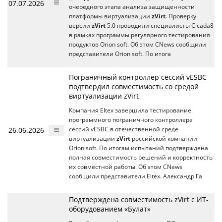
07.07.2026
очередного этапа анализа защищенности
платформы виртуализации
zVirt
. Проверку
версии
zVirt
5.0 проводили специалисты Cicada8
в рамках программы регулярного тестирования
продуктов Orion soft. Об этом CNews сообщили
представители Orion soft. По итога
Пограничный контроллер сессий vESBC
подтвердил совместимость со средой
виртуализации zVirt
Компания Eltex завершила тестирование
программного пограничного контроллера
26.06.2026
сессий vESBC в отечественной среде
виртуализации
zVirt
российской компании
Orion soft. По итогам испытаний подтверждена
полная совместимость решений и корректность
их совместной работы. Об этом CNews
сообщили представители Eltex. Александр Га
Подтверждена совместимость zVirt с ИТ-
оборудованием «Булат»