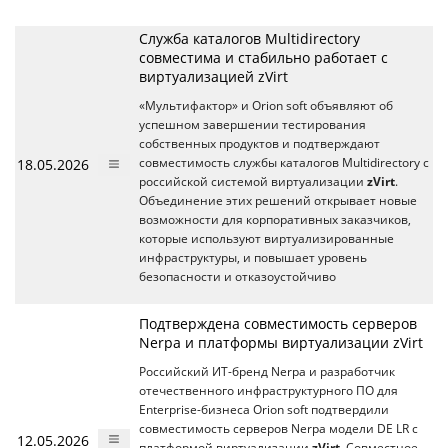
Служба каталогов Multidirectory
совместима и стабильно работает с
виртуализацией zVirt
«Мультифактор» и Orion soft объявляют об
успешном завершении тестирования
собственных продуктов и подтверждают
18.05.2026
совместимость службы каталогов Multidirectory с
российской системой виртуализации
zVirt
.
Объединение этих решений открывает новые
возможности для корпоративных заказчиков,
которые используют виртуализированные
инфраструктуры, и повышает уровень
безопасности и отказоустойчиво
Подтверждена совместимость серверов
Nerpa и платформы виртуализации zVirt
Российский ИТ-бренд Nerpa и разработчик
отечественного инфраструктурного ПО для
Enterprise-бизнеса Orion soft подтвердили
совместимость серверов Nerpa модели DE LR с
12.05.2026
платформой виртуализации
zVirt
. Совместное