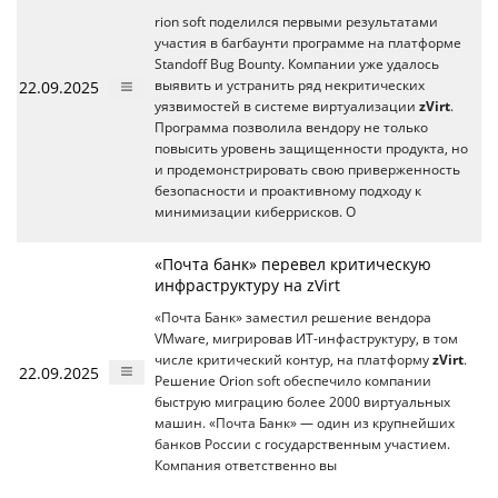
rion soft поделился первыми результатами
участия в багбаунти программе на платформе
Standoff Bug Bounty. Компании уже удалось
22.09.2025
выявить и устранить ряд некритических
уязвимостей в системе виртуализации
zVirt
.
Программа позволила вендору не только
повысить уровень защищенности продукта, но
и продемонстрировать свою приверженность
безопасности и проактивному подходу к
минимизации киберрисков. O
«Почта банк» перевел критическую
инфраструктуру на zVirt
«Почта Банк» заместил решение вендора
VMware, мигрировав ИТ-инфаструктуру, в том
числе критический контур, на платформу
zVirt
.
22.09.2025
Решение Orion soft обеспечило компании
быструю миграцию более 2000 виртуальных
машин. «Почта Банк» — один из крупнейших
банков России с государственным участием.
Компания ответственно вы