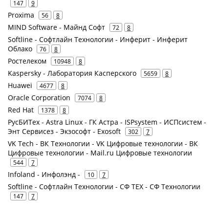
147
9
Proxima
56
8
MIND Software - Майнд Софт
72
8
Softline - Софтлайн Технологии - Инферит - Инферит
Облако
76
8
Ростелеком
10948
8
Kaspersky - Лаборатория Касперского
5659
8
Huawei
4677
8
Oracle Corporation
7074
8
Red Hat
1378
8
РусБИТех - Astra Linux - ГК Астра - ISPsystem - ИСПсистем -
Энт Сервисез - Экзософт - Exosoft
302
7
VK Tech - ВК Технологии - VK Цифровые технологии - ВК
Цифровые технологии - Mail.ru Цифровые технологии
544
7
Infoland - Инфолэнд -
10
7
Softline - Софтлайн Технологии - СФ ТЕХ - СФ Технологии
147
7