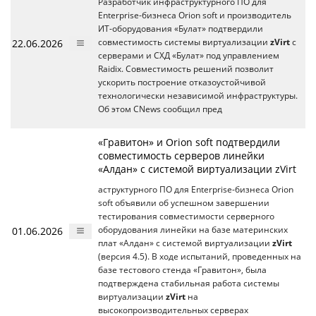
Разработчик инфраструктурного ПО для
Enterprise-бизнеса Orion soft и производитель
ИТ-оборудования «Булат» подтвердили
22.06.2026
совместимость системы виртуализации
zVirt
с
серверами и СХД «Булат» под управлением
Raidix. Совместимость решений позволит
ускорить построение отказоустойчивой
технологически независимой инфраструктуры.
Об этом CNews сообщил пред
«Гравитон» и Orion soft подтвердили
совместимость серверов линейки
«Алдан» с системой виртуализации zVirt
аструктурного ПО для Enterprise-бизнеса Orion
soft объявили об успешном завершении
тестирования совместимости серверного
01.06.2026
оборудования линейки на базе материнских
плат «Алдан» с системой виртуализации
zVirt
(версия 4.5). В ходе испытаний, проведенных на
базе тестового стенда «Гравитон», была
подтверждена стабильная работа системы
виртуализации
zVirt
на
высокопроизводительных серверах