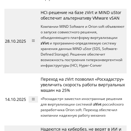
HCI-решение на базе zVirt и MIND uStor
обеспечит альтернативу VMware vSAN
Компании MIND Software и Orion soft объявляют
о запуске совместного решения,
объединяющего платформу виртуализации
28.10.2025
zVirt
и программно-определяемую систему
хранения данных MIND uStor (SDS, Software-
Defined Storage). Решение обеспечит
возможность построения гиперконвергентной
инфраструктуры (HCI, Hyper-Conver
Переход на zVirt позволил «Роскадастру»
увеличить скорость работы виртуальных
машин на 25%
14.10.2025
«Роскадастр» заместил иностранные решения
для виртуализации системой
zVirt
российского
разработчика Orion soft. Переход обеспечил
компании надежную работу механиз
Надеются на кибербез, не верят в ИИ и