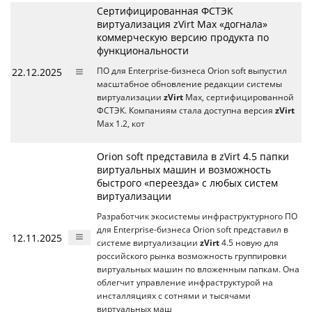
Сертифицированная ФСТЭК
виртуализация zVirt Max «догнала»
коммерческую версию продукта по
функциональности
22.12.2025
ПО для Enterprise-бизнеса Orion soft выпустил
масштабное обновление редакции системы
виртуализации
zVirt
Max, сертифицированной
ФСТЭК. Компаниям стала доступна версия
zVirt
Max 1.2, кот
Orion soft представила в zVirt 4.5 папки
виртуальных машин и возможность
быстрого «переезда» с любых систем
виртуализации
Разработчик экосистемы инфраструктурного ПО
для Enterprise-бизнеса Orion soft представил в
12.11.2025
системе виртуализации
zVirt
4.5 новую для
российского рынка возможность группировки
виртуальных машин по вложенным папкам. Она
облегчит управление инфраструктурой на
инсталляциях с сотнями и тысячами
виртуальных маш