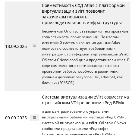
Cовместимость СХД Atlas с платформой
виртуализации zVirt позволит
заказчикам повысить
производительность инфраструктуры
беспечения Orion soft завершили тестирование
совместимости своих решений. По итогам
испытаний система хранения данных Atlas
18.09.2025
полностью соответствует требованиям к
интеграции с платформой виртуализации
zVirt
.
Об этом CNews сообщили представители Atlas. В
ходе комплексного тестирования эксперты
проверили работоспособность различных
уровней дисковых ресурсов СХД Atlas.SM, как
блочных (FC/iSCSI)
Система виртуализации zVirt совместима
с российским VDI-решением «Ред ВРМ»
я для централизованного управления
09.09.2025
виртуальными рабочими местами «Ред ВРМ» с
системой виртуализации
zVirt
. Об этом CNews
сообщили представители «Ред софт».
Совместное использование «Ред ВРМ» и