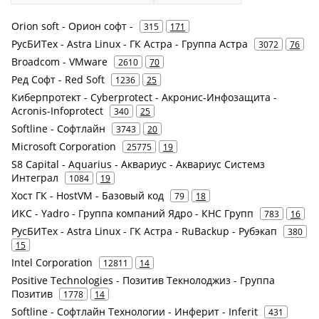
Orion soft - Орион софт -
315
171
РусБИТех - Astra Linux - ГК Астра - Группа Астра
3072
76
Broadcom - VMware
2610
70
Ред Софт - Red Soft
1236
25
Киберпротект - Cyberprotect - Акронис-Инфозащита -
Acronis-Infoprotect
340
25
Softline - Софтлайн
3743
20
Microsoft Corporation
25775
19
S8 Capital - Aquarius - Аквариус - Аквариус Системз
Интеграл
1084
19
Хост ГК - HostVM - Базовый код
79
18
ИКС - Yadro - Группа компаний Ядро - КНС Групп
783
16
РусБИТех - Astra Linux - ГК Астра - RuBackup - Рубэкап
380
15
Intel Corporation
12811
14
Positive Technologies - Позитив Текнолоджиз - Группа
Позитив
1778
14
Softline - Софтлайн Технологии - Инферит - Inferit
431