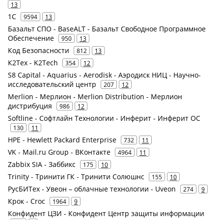
13
1С
9594
13
Базальт СПО - BaseALT - Базальт Свободное Программное
Обеспечение
950
13
Код Безопасности
812
13
К2Тех - K2Tech
354
12
S8 Capital - Aquarius - Aerodisk - Аэродиск НИЦ - Научно-
исследовательский центр
207
12
Merlion - Мерлион - Merlion Distribution - Мерлион
дистрибуция
986
12
Softline - Софтлайн Технологии - Инферит - Инферит ОС
130
11
HPE - Hewlett Packard Enterprise
732
11
VK - Mail.ru Group - ВКонтакте
4964
11
Zabbix SIA - Заббикс
175
10
Trinity - Тринити ГК - Тринити Солюшнс
155
10
РусБИТех - Увеон – облачные технологии - Uveon
274
9
Крок - Croc
1964
9
Конфидент ЦЗИ - Конфидент Центр защиты информации