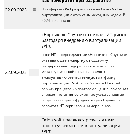
как приоритет при разработке
22.09.2025
Платформа
zVirt
разработана на базе oVirt —
виртуализации с открытым исходным кодом. В
2024 года она ос
«Норникель Спутник» снижает ИТ-риски
благодаря внедрению виртуализации
zVirt
чное ИТ – подразделение «Норникель Спутник»,
оказывающее экспертную поддержку
предприятиям лидера российской горно-
22.09.2025
металлургической отрасли, ввело в
эксплуатацию отечественную платформу
виртуализации
zVirt
разработчика Orion soft в
рамках процесса импортозамещения. Компания
снижает негативное влияние ухода западных
вендоров: создает фундамент для будущего
развития ИТ-сервисов и намерена раз
Orion soft поделился результатами
поиска уязвимостей в виртуализации
zVirt