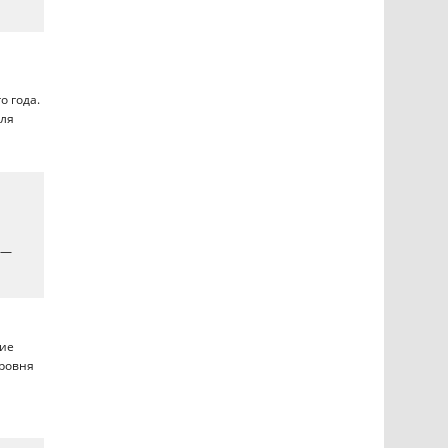
о года.
для
 —
ние
уровня