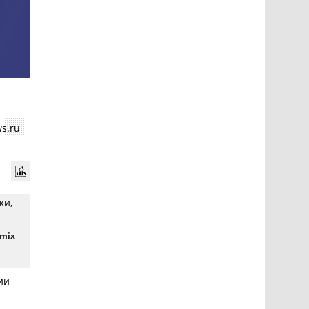
s.ru
ки,
amix
ии