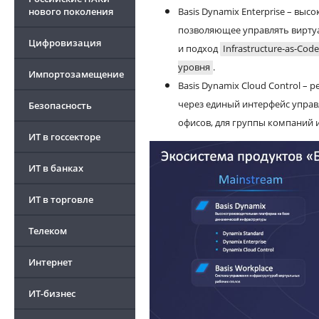
нового поколения
Basis Dynamix Enterprise – в
позволяющее управлять вирту
Цифровизация
и подход
Infrastructure-as-Code
уровня
.
Импортозамещение
Basis Dynamix Cloud Control –
через единый интерфейс управ
Безопасность
офисов, для группы компаний 
ИТ в госсекторе
ИТ в банках
ИТ в торговле
Телеком
Интернет
ИТ-бизнес