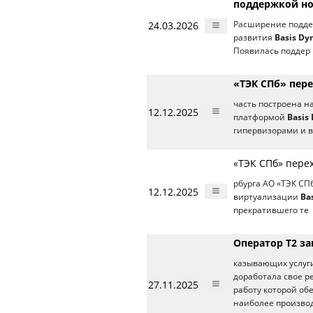
поддержкой н
24.03.2026
Расширение подде
развития
Basis Dy
Появилась поддер
«ТЭК СПб» пер
часть построена н
12.12.2025
платформой
Basis
гипервизорами и 
«ТЭК СПб» пере
рбурга АО «ТЭК СП
12.12.2025
виртуализации
Ba
прекратившего те
Оператор T2 за
казывающих услуги
доработала свое р
27.11.2025
работу которой об
наиболее произво