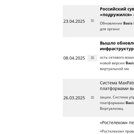
Российский су
«подружился» с
23.04.2025
Обновление
Basis
для органи
Вышло обновле
инфраструкту
08.04.2025
ость сетевого вз
новой версии
Basi
виртуальной ма
Система MaxPat
платформами в
26.03.2025
зации. Система уп
платформами
Basi
Виртуализац
«Ростелеком» п
«Ростелеком» пров