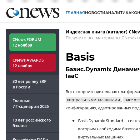
ГЛАВНАЯ
НОВОСТИ
АНАЛИТИКА
КО
Индексная книга (каталог) CNe
Получите все материалы CNews п
CNews FORUM
12 ноября
Basis
CNews AWARDS
12 ноября
Базис.Dynamix Динами
IaaC
30 лет рынку ERP
в России
Высокопроизводительная платформа 
виртуальными машинами
,
bare me
Главные
ИТ-сценарии
2026
конфигурациях, адаптированных под
10 лет российского
Basis Dynamix Standard – сист
бэкапа
которым необходима базовая 
виртуальных машинах.
Российские ПАКи