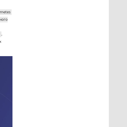
rnetes
ного
х
,
х