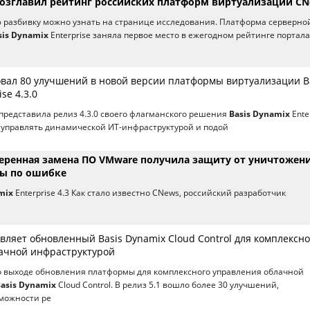
 возглавил рейтинг российских платформ виртуализации C
 разбивку можно узнать на странице исследования. Платформа серверно
sis Dynamix
Enterprise заняла первое место в ежегодном рейтинге портал
овал 80 улучшений в новой версии платформы виртуализации B
se 4.3.0
представила релиз 4.3.0 своего флагманского решения
Basis Dynamix
Ente
 управлять динамической ИТ-инфраструктурой и подой
веренная замена ПО VMware получила защиту от уничтожен
ы по ошибке
mix
Enterprise 4.3 Как стало известно CNews, российский разработчик
вляет обновленный Basis Dynamix Cloud Control для комплексно
ачной инфраструктурой
о выходе обновления платформы для комплексного управления облачной
asis Dynamix
Cloud Control. В релиз 5.1 вошло более 30 улучшений,
можности ре