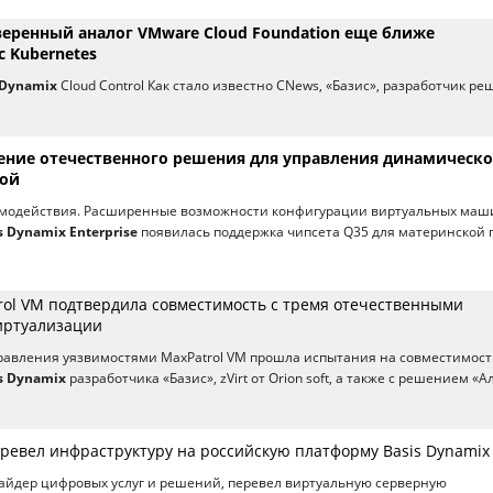
веренный аналог VMware Cloud Foundation еще ближе
 Kubernetes
 Dynamix
Cloud Control Как стало известно CNews, «Базис», разработчик р
ние отечественного решения для управления динамическ
рой
аимодействия. Расширенные возможности конфигурации виртуальных маш
s Dynamix Enterprise
появилась поддержка чипсета Q35 для материнской 
rol VM подтвердила совместимость с тремя отечественными
иртуализации
равления уязвимостями MaxPatrol VM прошла испытания на совместимост
s Dynamix
разработчика «Базис», zVirt от Orion soft, а также с решением «А
еревел инфраструктуру на российскую платформу Basis Dynamix
айдер цифровых услуг и решений, перевел виртуальную серверную