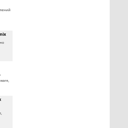
влений
mix
ено
у
ware,
x
е,