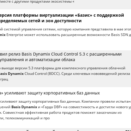
Вместе с другими продуктами экосистемы «
ерсия платформы виртуализации «Базис» с поддержкой
ределяемых сетей и зон доступности
 системой управления сетями, которую компания представила в мае этог
mix
Enterprise может использовать расширенные возможности Basis SDN 
вил релиз Basis Dynamix Cloud Control 5.3 с расширенными
управления и автоматизации облака
о выходе версии 5.3 платформы для комплексного управления облачной
asis Dynamix
Cloud Control (BDCC). Среди ключевых нововведений релиза
грац
да» усиливают защиту корпоративных баз данных
 усиливают защиту корпоративных баз данных. Компании провели испыта
ешений
Basis Dynamix
и «Гарда DBF» на совместимость и достигли нового 
. Совместная эффективная работа продуктов поможет заказчикам из
ли, телекоммуникаций и про