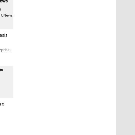
News
й
а CNews
asis
rprise.
ия
го