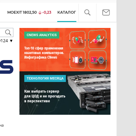
MOEXIT
1802,50
-0,23
КАТАЛОГ
CNEWS ANALYTICS
9124
▼
Топ-10 сфер применения
квантовых компьютеров.
Инфографика CNews
ТЕХНОЛОГИЯ МЕСЯЦА
Как выбрать сервер
для ЦОД и не прогадать
в перспективе
на