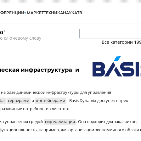
НФЕРЕНЦИИ
МАРКЕТ
ТЕХНИКА
НАУКА
ТВ
ws
*
о ключевому слову
Все категории
19
ческая инфраструктура и
на базе динамической инфраструктуры для управления
tal
серверами
и
контейнерами
. Basis Dynamix доступен в трех
 различные потребности клиентов:
ема управления средой
виртуализации
. Она подходит для заказчиков,
функциональность, например, для организации экономичного облака 