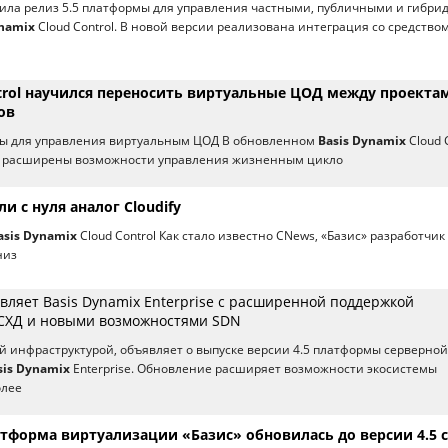
вила релиз 5.5 платформы для управления частными, публичными и гибр
ynamix
Cloud Control. В новой версии реализована интеграция со средство
ntrol научилcя переносить виртуальные ЦОД между проекта
ов
ы для управления виртуальным ЦОД В обновленном
Basis Dynamix
Cloud 
 расширены возможности управления жизненным цикло
и с нуля аналог Cloudify
asis Dynamix
Cloud Control Как стало известно CNews, «Базис» разработчик
низ
вляет Basis Dynamix Enterprise с расширенной поддержкой
СХД и новыми возможностями SDN
 инфраструктурой, объявляет о выпуске версии 4.5 платформы серверной
sis Dynamix
Enterprise. Обновление расширяет возможности экосистемы
олее
атформа виртуализации «Базис» обновилась до версии 4.5 с