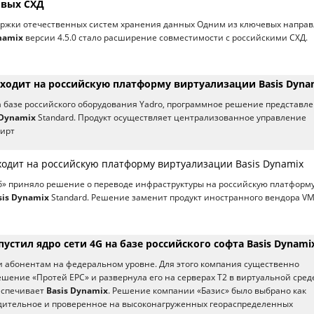
овых СХД
ржки отечественных систем хранения данных Одним из ключевых напра
namix
версии 4.5.0 стало расширение совместимости с российскими СХД.
еходит на российскую платформу виртуализации Basis Dyna
а базе российского оборудования Yadro, программное решение представл
 Dynamix
Standard. Продукт осуществляет централизованное управление
вирт
ходит на российскую платформу виртуализации Basis Dynamix
б» приняло решение о переводе инфраструктуры на российскую платформ
sis Dynamix
Standard. Решение заменит продукт иностранного вендора VM
пустил ядро сети 4G на базе российского софта Basis Dynami
 абонентам на федеральном уровне. Для этого компания существенно
ешение «Протей EPC» и развернула его на серверах Т2 в виртуальной сред
еспечивает
Basis Dynamix
. Решение компании «Базис» было выбрано как
дительное и проверенное на высоконагруженных геораспределенных