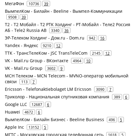
МегаФон
10736
39
ВымпелКом - Билайн - Beeline - Вымпел-Коммуникации
9508
39
Т2 - Т2 Мобайл - Т2 РТК Холдинг - РТ-Мобайл - Теле2 Россия
АБ - Tele2 Russia AB
3340
36
ЭР-Телеком Холдинг - Дом.ru - Dom.ru
942
16
Yandex - Яндекс
9210
12
ТТК - ТрансТелеКом - JSC TransTeleCom
2145
12
VK - Mail.ru Group - ВКонтакте
4964
10
VK - Mail.ru Group
3602
9
МСН Телеком - MCN Telecom - MVNO-оператор мобильной
связи
113
7
Ericsson - Telefonaktiebolaget LM Ericsson
3090
7
Триколор - Национальная спутниковая компания
389
6
Google LLC
12687
6
Huawei
4672
6
ВымпелКом - Билайн Бизнес - Beeline Business
496
5
Apple Inc
13152
5
МГТС - Московская городская телефонная сеть
1618
5