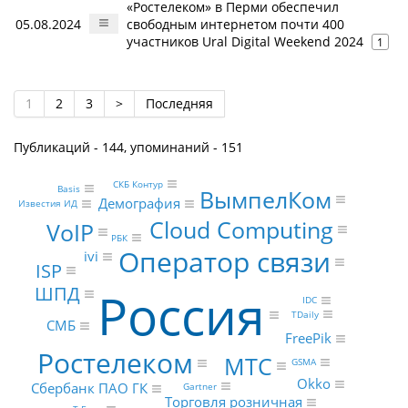
«Ростелеком» в Перми обеспечил
05.08.2024
свободным интернетом почти 400
участников Ural Digital Weekend 2024
1
1
2
3
>
Последняя
Публикаций - 144, упоминаний - 151
СКБ Контур
Basis
ВымпелКом
Демография
Известия ИД
Cloud Computing
VoIP
РБК
Оператор связи
ivi
ISP
ШПД
Россия
IDC
TDaily
СМБ
FreePik
Ростелеком
МТС
GSMA
Okko
Сбербанк ПАО ГК
Gartner
Торговля розничная