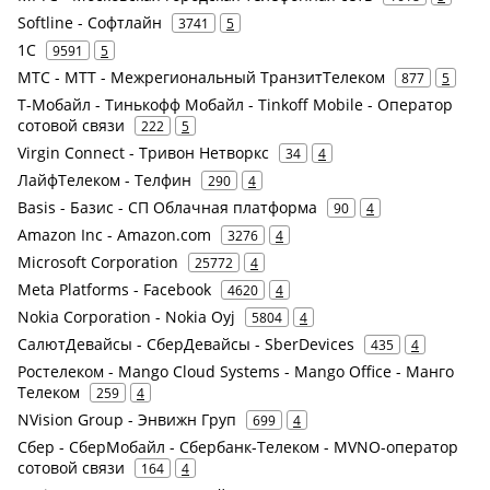
Softline - Софтлайн
3741
5
1С
9591
5
МТС - МТТ - Межрегиональный ТранзитТелеком
877
5
Т-Мобайл - Тинькофф Мобайл - Tinkoff Mobile - Оператор
сотовой связи
222
5
Virgin Connect - Тривон Нетворкс
34
4
ЛайфТелеком - Телфин
290
4
Basis - Базис - СП Облачная платформа
90
4
Amazon Inc - Amazon.com
3276
4
Microsoft Corporation
25772
4
Meta Platforms - Facebook
4620
4
Nokia Corporation - Nokia Oyj
5804
4
СалютДевайсы - СберДевайсы - SberDevices
435
4
Ростелеком - Mango Cloud Systems - Mango Office - Манго
Телеком
259
4
NVision Group - Энвижн Груп
699
4
Сбер - СберМобайл - Сбербанк-Телеком - MVNO-оператор
сотовой связи
164
4