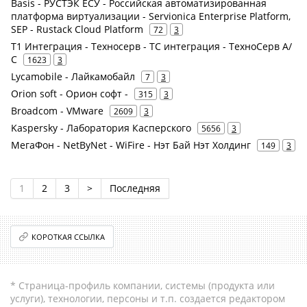
Basis - РУСТЭК ЕСУ - Российская автоматизированная
платформа виртуализации - Servionica Enterprise Platform,
SEP - Rustack Cloud Platform
72
3
Т1 Интеграция - Техносерв - ТС интеграция - ТехноСерв А/
С
1623
3
Lycamobile - Лайкамобайл
7
3
Orion soft - Орион софт -
315
3
Broadcom - VMware
2609
3
Kaspersky - Лаборатория Касперского
5656
3
МегаФон - NetByNet - WiFire - Нэт Бай Нэт Холдинг
149
3
1
2
3
>
Последняя
КОРОТКАЯ ССЫЛКА
* Страница-профиль компании, системы (продукта или
услуги), технологии, персоны и т.п. создается редактором