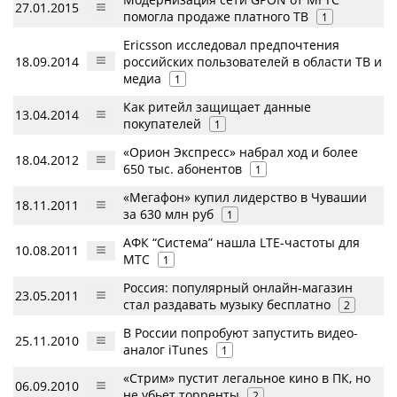
27.01.2015
помогла продаже платного ТВ
1
Ericsson исследовал предпочтения
18.09.2014
российских пользователей в области ТВ и
медиа
1
Как ритейл защищает данные
13.04.2014
покупателей
1
«Орион Экспресс» набрал ход и более
18.04.2012
650 тыс. абонентов
1
«Мегафон» купил лидерство в Чувашии
18.11.2011
за 630 млн руб
1
АФК “Система” нашла LTE-частоты для
10.08.2011
МТС
1
Россия: популярный онлайн-магазин
23.05.2011
стал раздавать музыку бесплатно
2
В России попробуют запустить видео-
25.11.2010
аналог iTunes
1
«Стрим» пустит легальное кино в ПК, но
06.09.2010
не убьет торренты
2