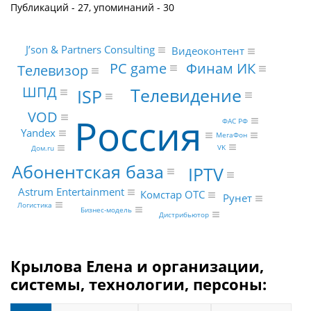
Публикаций - 27, упоминаний - 30
J’son & Partners Consulting
Видеоконтент
PC game
Финам ИК
Телевизор
ШПД
Телевидение
ISP
VOD
Россия
ФАС РФ
Yandex
МегаФон
VK
Дом.ru
Абонентская база
IPTV
Astrum Entertainment
Комстар ОТС
Рунет
Логистика
Бизнес-модель
Дистрибьютор
Крылова Елена и организации,
системы, технологии, персоны: