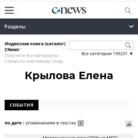
Разделы
Индексная книга (каталог)
CNews
*
Все категории
199231
▼
Получите все материалы
CNews по ключевому слову
Крылова Елена
СОБЫТИЯ
по дате
/
упоминаниям в текстах
Модернизация сети GPON от МГТС