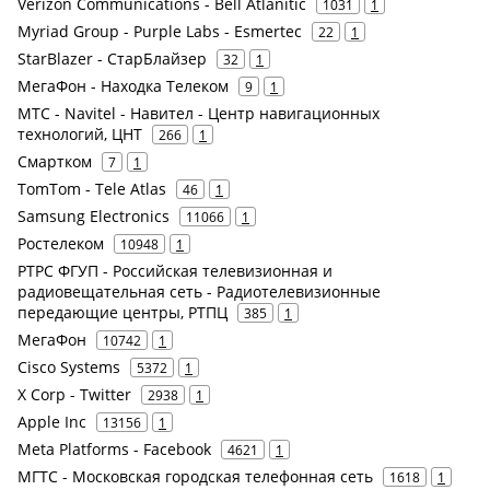
Verizon Communications - Bell Atlanitic
1031
1
Myriad Group - Purple Labs - Esmertec
22
1
StarBlazer - СтарБлайзер
32
1
МегаФон - Находка Телеком
9
1
МТС - Navitel - Навител - Центр навигационных
технологий, ЦНТ
266
1
Смартком
7
1
TomTom - Tele Atlas
46
1
Samsung Electronics
11066
1
Ростелеком
10948
1
РТРС ФГУП - Российская телевизионная и
радиовещательная сеть - Радиотелевизионные
передающие центры, РТПЦ
385
1
МегаФон
10742
1
Cisco Systems
5372
1
X Corp - Twitter
2938
1
Apple Inc
13156
1
Meta Platforms - Facebook
4621
1
МГТС - Московская городская телефонная сеть
1618
1