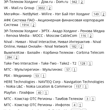
ЭР-Телеком Холдинг - Дом.ru - Dom.ru
942
2
VK - Mail.ru Group
3602
2
МегаФон - NetByNet - WiFire - Нэт Бай Нэт Холдинг
149
2
АФК Система ПАО - Акционерная финансовая корпорация
Система
1914
2
ЭР-Телеком Холдинг - ЭРТХ - Акадо Холдинг - Ренова Медиа
- Renova Media - MOCC - Moscow CableCom
116
2
Nival - Нивал - Nival Interactive, Нивал Интерактив - Nival
Online, Нивал Онлайн - Nival Network
182
2
ВымпелКом - Билайн - Корбина-Телеком - Corbina Telecom
284
2
Take-Two Interactive - Take-Two - Take2 - T2
128
1
МТС - Мультирегион - Мультинэкс
57
1
РБК - Медиамир
53
1
HERE Technologies - NAVTEQ Corp - Navigation Technologies
- Nokia L&C - Nokia Location & Commerce
157
1
Playfon - Плэйфон
40
1
МТС - Комстар ОТС Регионы - Тамбов-Телеком
3
1
МТС - Комстар ОТС Регионы - Инфотек
4
1