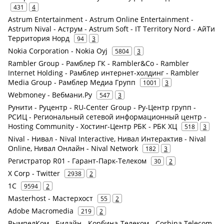
431
4
Astrum Entertainment - Astrum Online Entertainment -
Astrum Nival - Аструм - Astrum Soft - IT Territory Nord - АйТи
Территория Норд
94
3
Nokia Corporation - Nokia Oyj
5804
3
Rambler Group - Рамблер ГК - Rambler&Co - Rambler
Internet Holding - Рамблер интернет-холдинг - Rambler
Media Group - Рамблер Медиа Групп
1001
3
Webmoney - Вебмани.Ру
547
3
Рунити - Руцентр - RU-Center Group - Ру-Центр групп -
РСИЦ - Региональный сетевой информационный центр -
Hosting Community - Хостинг-Центр РБК - РБК ХЦ
518
3
Nival - Нивал - Nival Interactive, Нивал Интерактив - Nival
Online, Нивал Онлайн - Nival Network
182
3
Регистратор R01 - Гарант-Парк-Телеком
30
2
X Corp - Twitter
2938
2
1С
9594
2
Masterhost - Мастерхост
55
2
Adobe Macromedia
219
2
ВымпелКом - Билайн - Корбина-Телеком - Corbina Telecom