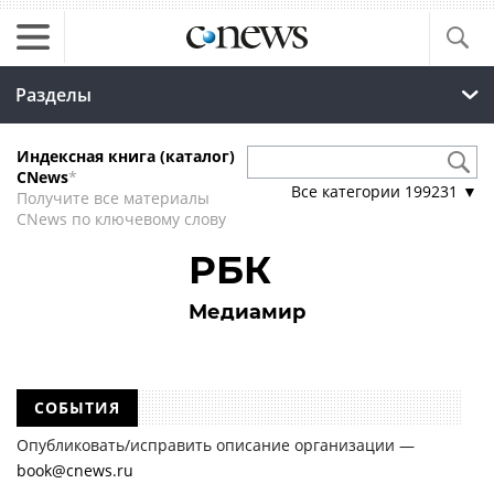
Разделы
Индексная книга (каталог)
CNews
*
Все категории
199231
▼
Получите все материалы
CNews по ключевому слову
РБК
Медиамир
СОБЫТИЯ
Опубликовать/исправить описание организации —
book@cnews.ru