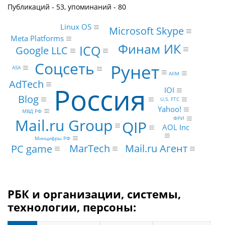
Публикаций - 53, упоминаний - 80
Linux OS
Microsoft Skype
Meta Platforms
Финам ИК
ICQ
Google LLC
Соцсеть
Рунет
ASA
AIIM
AdTech
Россия
IOI
Blog
U.S. FTC
Yahoo!
МВД РФ
ФРИ
Mail.ru Group
QIP
AOL Inc
Минцифры РФ
MarTech
Mail.ru Агент
PC game
РБК и организации, системы,
технологии, персоны: