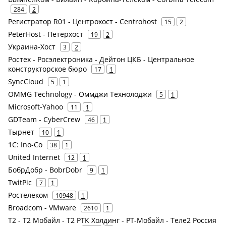
284
2
Регистратор R01 - Центрохост - Centrohost
15
2
PeterHost - Петерхост
19
2
Украина-Хост
3
2
Ростех - Росэлектроника - Дейтон ЦКБ - Центральное
конструкторское бюро
17
1
SyncCloud
5
1
OMMG Technology - Оммджи Технолоджи
5
1
Microsoft-Yahoo
11
1
GDTeam - CyberCrew
46
1
Тырнет
10
1
1С: Ino-Co
38
1
United Internet
12
1
БобрДобр - BobrDobr
9
1
TwitPic
7
1
Ростелеком
10948
1
Broadcom - VMware
2610
1
Т2 - Т2 Мобайл - Т2 РТК Холдинг - РТ-Мобайл - Теле2 Россия