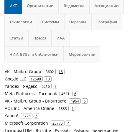
ИКТ
Организации
Ведомства
Ассоциации
Технологии
Системы
Персоны
География
Статьи
Пресса
ИАА
НИИ, ВУЗы и библиотеки
Мероприятия
VK - Mail.ru Group
3602
18
Google LLC
12690
10
Yandex - Яндекс
9216
7
Meta Platforms - Facebook
4621
6
VK - Mail.ru Group - ВКонтакте
4964
6
AOL Inc - America Online
1883
6
Yahoo!
3726
5
Microsoft Corporation
25775
4
Газпром ГПМ - RuTube - Рутьюб - Руформ - видеохостинг