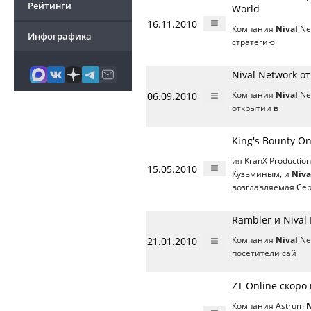
Рейтинги
World
16.11.2010
Компания
Nival
Ne
Инфографика
стратегию
Nival Network о
06.09.2010
Компания
Nival
Ne
открытии в
King's Bounty On
ия KranX Producti
15.05.2010
Кузьминым, и
Niva
возглавляемая Сер
Rambler и Nival
21.01.2010
Компания
Nival
Ne
посетители сай
ZT Online скоро
Компания Astrum
N