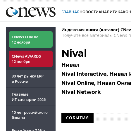
ГЛАВНАЯ
НОВОСТИ
АНАЛИТИКА
КО
Индексная книга (каталог) CNe
Получите все материалы CNews п
CNews FORUM
12 ноября
Nival
CNews AWARDS
12 ноября
Нивал
Nival Interactive, Нива
30 лет рынку ERP
в России
Nival Online, Нивал Онл
Nival Network
Главные
ИТ-сценарии
2026
10 лет российского
бэкапа
СОБЫТИЯ
Российские ПАКи