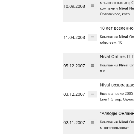
мпьютерных игр, С
10.09.2008
компании
Nival
Ne
Орловского, кото
10 лет вселенно
11.04.2008
Компания
Nival
On
юбилеем. 10
Nival Online, IT
05.12.2007
Компании
Nival
On
в х
Nival возвраща
03.12.2007
Еще в апреле 2005
Ener1 Group. Одна
"Аллоды Онлайн
02.11.2007
Компания
Nival
On
многопользоват