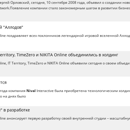
ергей Орловский, сегодня, 10 сентября 2008 года, объявил о создании нов
twork.Появление компании стало закономерным шагом в развитии бизне
й "Аллодов"
line поздравляет всех поклонников легендарной игровой вселенной Аллод
 Territory, TimeZero и NIKITA Online объединились в холдинг
line, IT Territory, TimeZero и NIKITA Online объявили сегодня о своем объе
ется
 года компания
Nival
Interactive была приобретена технологическим холди
ко на днях было
" в разработке
line анонсирует первую разработку своей внутренней студии – масштабн