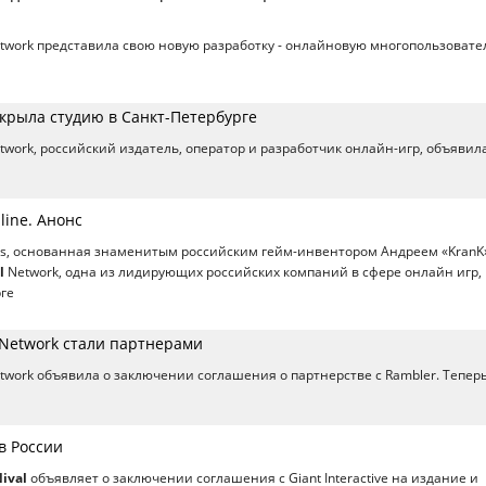
twork представила свою новую разработку - онлайновую многопользовате
ткрыла студию в Санкт-Петербурге
twork, российский издатель, оператор и разработчик онлайн-игр, объявил
line. Анонс
ons, основанная знаменитым российским гейм-инвентором Андреем «KranK
l
Network, одна из лидирующих российских компаний в сфере онлайн игр,
ге
 Network стали партнерами
twork объявила о заключении соглашения о партнерстве с Rambler. Тепер
 в России
ival
объявляет о заключении соглашения с Giant Interactive на издание и