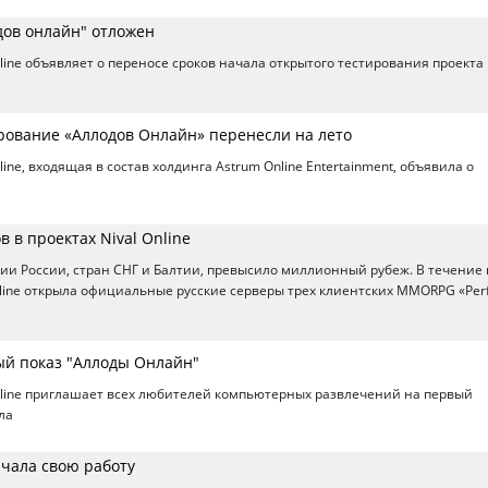
дов онлайн" отложен
line объявляет о переносе сроков начала открытого тестирования проекта
рование «Аллодов Онлайн» перенесли на лето
ine, входящая в состав холдинга Astrum Online Entertainment, объявила о
 в проектах Nival Online
ии России, стран СНГ и Балтии, превысило миллионный рубеж. В течение 
ine открыла официальные русские серверы трех клиентских MMORPG «Perf
й показ "Аллоды Онлайн"
line приглашает всех любителей компьютерных развлечений на первый
ла
ачала свою работу