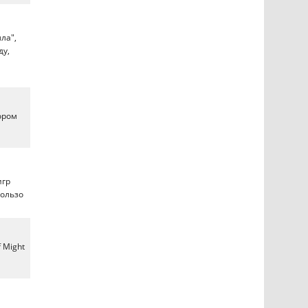
ла",
ду,
ором
игр
пользо
 Might