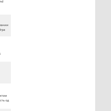
and
мпании
Игра
д
ектам
сть од