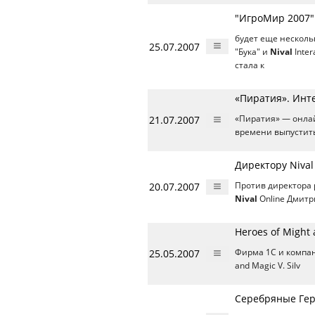
"ИгроМир 2007"
будет еще несколь
25.07.2007
"Бука" и
Nival
Inter
стала к
«Пиратия». Инте
21.07.2007
«Пиратия» — онла
времени выпустить
Директору Nival
20.07.2007
Против директора
Nival
Online Дмитр
Heroes of Might 
25.05.2007
Фирма 1C и компа
and Magic V. Silv
Серебряные Гер