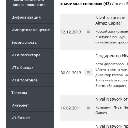
значимые сведения (43)
/
все со
нового поколения
Цифровизация
Nival закрывае
Almaz Capital
Импортозамещение
12.12.2013
Российская компа
выступил венчурный
Безопасность
онлайновых кросс
ИТ в госсекторе
Гендиректор Niv
вета директоров. 
ИТ в банках
CNews в компании,
30.01.2013
директор компани
ИТ в торговле
16-летней историей
Storm, «Блицкриг»,
Телеком
Nival Network о
Интернет
16.02.2011
Компания
Nival
Ne
Games
ИТ-бизнес
Nival Network 