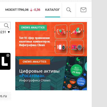
MOEXIT
1796,06
-0,36
КАТАЛОГ
CNEWS ANALYTICS
9231
▼
Топ-10 сфер применения
квантовых компьютеров.
Инфографика CNews
CNEWS ANALYTICS
Цифровые активы
«Росатома».
Инфографика CNews
s.ru