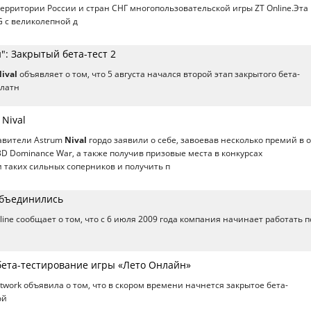
ерритории России и стран СНГ многопользовательской игры ZT Online.Эта
 с великолепной д
: Закрытый бета-тест 2
ival
объявляет о том, что 5 августа начался второй этап закрытого бета-
платн
Nival
тавители Astrum
Nival
гордо заявили о себе, завоевав несколько премий в 
D Dominance War, а также получив призовые места в конкурсах
таких сильных соперников и получить п
объединились
ine сообщает о том, что с 6 июля 2009 года компания начинает работать п
 бета-тестирование игры «Лето Онлайн»
twork объявила о том, что в скором времени начнется закрытое бета-
ой