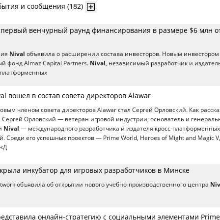
бытия и сообщения (182)
т первый венчурный раунд финансирования в размере $6 млн о
ния
Nival
объявила о расширении состава инвесторов. Новым инвестором
 фонд Almaz Capital Partners.
Nival
, независимый разработчик и издател
-платформенных
al вошел в состав совета директоров Alawar
Новым членом совета директоров Alawar стал Сергей Орловский. Как расск
 Сергей Орловский — ветеран игровой индустрии, основатель и генерал
и
Nival
— международного разработчика и издателя кросс-платформенных 
. Среди его успешных проектов — Prime World, Heroes of Might and Magic V, 
 «Д
ткрыла инкубатор для игровых разработчиков в Минске
twork объявила об открытии нового учебно-производственного центра
Niv
представила онлайн-стратегию с социальными элементами Prime