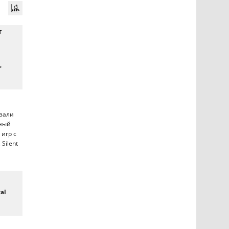
т
ь
азали
ьный
игр с
Silent
al