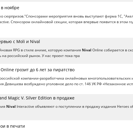
 в ноябре
ко сюрпризов."Спонсорами мероприятия вновь выступают фирма 1С, "Акел
active. Спонсором онлайновой секции, которая впервые появится в этом го
рвью с Moli и Nival
йновая RPG в стиле аниме, которую компания
Nival
Online собирается в ск
 на российский рынок. У нас проект пока пра
 Online грозит до 6 лет за пиратство
 российской компании-разработчика онлайновых многопользовательских 
ия Девишева возбуждено уголовное дело по ст. 146 УК РФ «Незаконное ис
and Magic V. Silver Edition в продаже
ния
Nival
Interactive объявляют о поступлении в продажу издания Heroes of
ои в печати