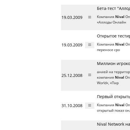
Бета-тест "Алло
19.03.2009
Компания
Nival
On
«Аллоды Онлайн
Открытое тести
19.03.2009
Компания
Nival
Onl
переносе сро
Миллион игроков
анией на территор
25.12.2008
компания
Nival
Onl
World», «Пир
Первый открыты
31.10.2008
Компания
Nival
On
открытый показ он
Nival Network н