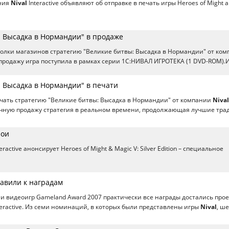
ния
Nival
Interactive объявляют об отправке в печать игры Heroes of Might 
: Высадка в Нормандии" в продаже
полки магазинов стратегию "Великие битвы: Высадка в Нормандии" от ко
 В продажу игра поступила в рамках серии 1С:НИВАЛ ИГРОТЕКА (1 DVD-ROM).
: Высадка в Нормандии" в печати
ечать стратегию "Великие битвы: Высадка в Нормандии" от компании
Nival
зничную продажу стратегия в реальном времени, продолжающая лучшие тра
рои
eractive анонсирует Heroes of Might & Magic V: Silver Edition – специальное
тавили к наградам
и видеоигр Gameland Award 2007 практически все награды достались про
teractive. Из семи номинаций, в которых были представлены игры
Nival
, ше