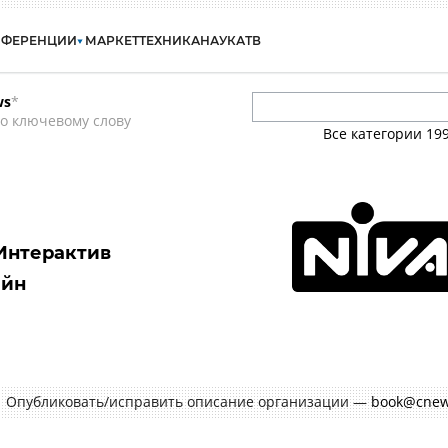
НФЕРЕНЦИИ
МАРКЕТ
ТЕХНИКА
НАУКА
ТВ
ws
*
о ключевому слову
Все категории
19
л Интерактив
айн
Опубликовать/исправить описание организации —
book@cnew