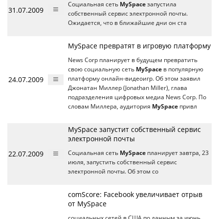
Социальная сеть
MySpace
запустила
31.07.2009
собственный сервис электронной почты.
Ожидается, что в ближайшие дни он ста
MySpace превратят в игровую платформу
News Corp планирует в будущем превратить
свою социальную сеть
MySpace
в популярную
24.07.2009
платформу онлайн-видеоигр. Об этом заявил
Джонатан Миллер (Jonathan Miller), глава
подразделения цифровых медиа News Corp. По
словам Миллера, аудитория
MySpace
привл
MySpace запустит собственный сервис
электронной почты
22.07.2009
Социальная сеть
MySpace
планирует завтра, 23
июля, запустить собственный сервис
электронной почты. Об этом со
comScore: Facebook увеличивает отрыв
от MySpace
социальных сетей в США по данным за июнь