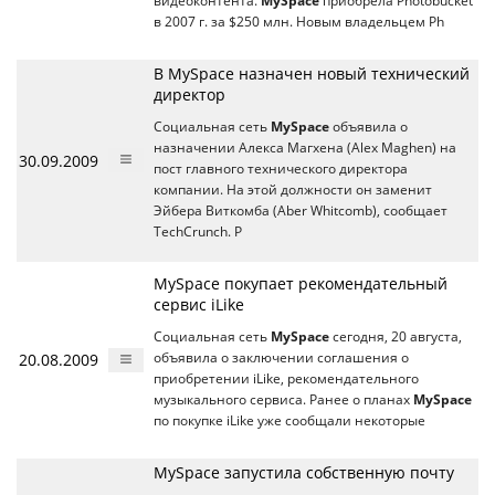
видеоконтента.
MySpace
приобрела Photobucket
в 2007 г. за $250 млн. Новым владельцем Ph
В MySpace назначен новый технический
директор
Социальная сеть
MySpace
объявила о
назначении Алекса Магхена (Alex Maghen) на
30.09.2009
пост главного технического директора
компании. На этой должности он заменит
Эйбера Виткомба (Aber Whitcomb), сообщает
TechCrunch. Р
MySpace покупает рекомендательный
сервис iLike
Социальная сеть
MySpace
сегодня, 20 августа,
20.08.2009
объявила о заключении соглашения о
приобретении iLike, рекомендательного
музыкального сервиса. Ранее о планах
MySpace
по покупке iLike уже сообщали некоторые
MySpace запустила собственную почту