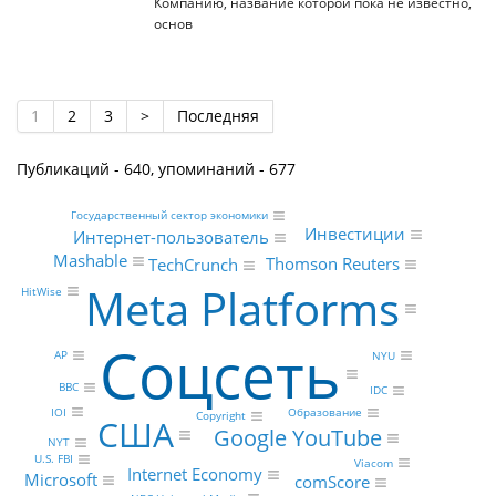
Компанию, название которой пока не известно,
основ
1
2
3
>
Последняя
Публикаций - 640, упоминаний - 677
Государственный сектор экономики
Инвестиции
Интернет-пользователь
Mashable
Thomson Reuters
TechCrunch
Meta Platforms
HitWise
Соцсеть
AP
NYU
BBC
IDC
IOI
Образование
Copyright
США
Google YouTube
NYT
U.S. FBI
Viacom
Internet Economy
Microsoft
comScore