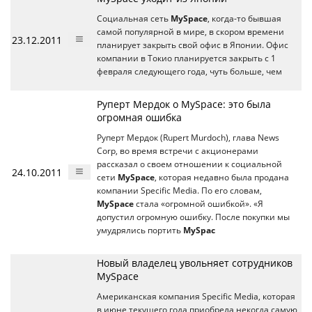
Социальная сеть
MySpace
, когда-то бывшая
самой популярной в мире, в скором времени
23.12.2011
планирует закрыть свой офис в Японии. Офис
компании в Токио планируется закрыть с 1
февраля следующего года, чуть больше, чем
Руперт Мердок о MySpace: это была
огромная ошибка
Руперт Мердок (Rupert Murdoch), глава News
Corp, во время встречи с акционерами
рассказал о своем отношении к социальной
24.10.2011
сети
MySpace
, которая недавно была продана
компании Specific Media. По его словам,
MySpace
стала «огромной ошибкой». «Я
допустил огромную ошибку. После покупки мы
умудрялись портить
MySpac
Новый владелец увольняет сотрудников
MySpace
Американская компания Specific Media, которая
в июне текущего года приобрела некогда самую