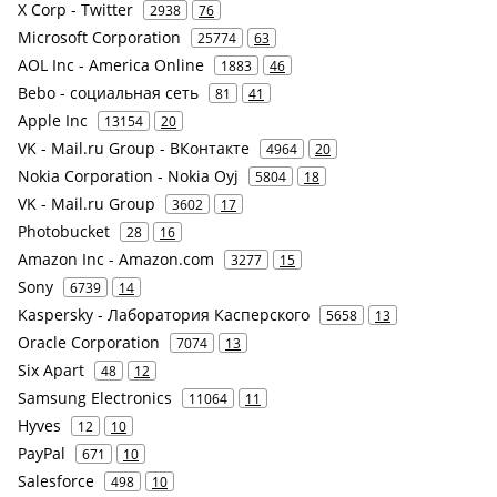
X Corp - Twitter
2938
76
Microsoft Corporation
25774
63
AOL Inc - America Online
1883
46
Bebo - социальная сеть
81
41
Apple Inc
13154
20
VK - Mail.ru Group - ВКонтакте
4964
20
Nokia Corporation - Nokia Oyj
5804
18
VK - Mail.ru Group
3602
17
Photobucket
28
16
Amazon Inc - Amazon.com
3277
15
Sony
6739
14
Kaspersky - Лаборатория Касперского
5658
13
Oracle Corporation
7074
13
Six Apart
48
12
Samsung Electronics
11064
11
Hyves
12
10
PayPal
671
10
Salesforce
498
10