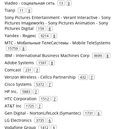
Viadeo - социальная сеть
13
9
Tianji
11
9
Sony Pictures Entertainment - Verant Interactive - Sony
Pictures Imageworks - Sony Pictures Animation - Sony
Pictures Digital
159
8
Yandex - Яндекс
9214
8
МТС - Мобильные ТелеСистемы - Mobile TeleSystems
15759
8
IBM - International Business Machines Corp
9699
8
Adobe Systems
1597
8
Comcast
231
7
Verizon Wireless - Cellco Partnership
432
7
Cisco Systems
5372
7
HP Inc.
5883
7
HTC Corporation
1512
7
AT&T Inc
1725
7
Gen Digital - NortonLifeLock (Symantec)
1731
6
LG Electronics
3735
6
Vodafone Group
1412
6