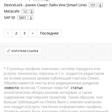
DeviceLock - ранее Смарт Лайн Инк (Smart Line)
151
6
Metacafe
12
5
SAP SE
5601
5
1
2
3
>
Последняя
КОРОТКАЯ ССЫЛКА
* Страница-профиль компании, системы (продукта или
услуги), технологии, персоны и т.п. создается редактором
на основе анализа архива публикаций портала CNews.
Обрабатываются тексты всех редакционных разделов
(
новости
, включая "Главные новости",
статьи
,
аналитические обзоры рынков, интервью, а также
содержание партнёрских проектов). Таким образом, чем
больше публикаций на CNews было с именем компании
или продукта/услуги, тем более информативен профиль.
Профиль может быть дополнен (обогащен) дополнительной