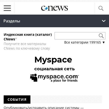
Разделы
Индексная книга (каталог)
CNews
*
Все категории
199165
▼
Получите все материалы
CNews по ключевому слову
Myspace
социальная сеть
СОБЫТИЯ
Опубликовать/исправить описание системы —