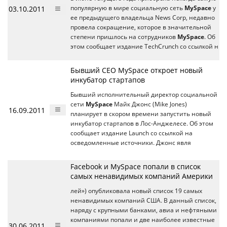
03.10.2011
популярную в мире социальную сеть
MySpace
у
ее предыдущего владельца News Corp, недавно
провела сокращение, которое в значительной
степени пришлось на сотрудников
MySpace
. Об
этом сообщает издание TechCrunch со ссылкой н
Бывший СЕО MySpace откроет новый
инкубатор стартапов
Бывший исполнительный директор социальной
сети
MySpace
Майк Джонс (Mike Jones)
16.09.2011
планирует в скором времени запустить новый
инкубатор стартапов в Лос-Анджелесе. Об этом
сообщает издание Launch со ссылкой на
осведомленные источники. Джонс явля
Facebook и MySpace попали в список
самых ненавидимых компаний Америки
лей») опубликовала новый список 19 самых
ненавидимых компаний США. В данный список,
наряду с крупными банками, авиа и нефтяными
компаниями попали и две наиболее известные
30.06.2011