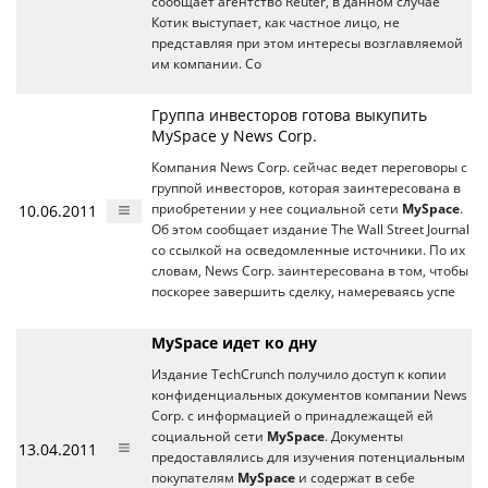
сообщает агентство Reuter, в данном случае
Котик выступает, как частное лицо, не
представляя при этом интересы возглавляемой
им компании. Со
Группа инвесторов готова выкупить
MySpace у News Corp.
Компания News Corp. сейчас ведет переговоры с
группой инвесторов, которая заинтересована в
10.06.2011
приобретении у нее социальной сети
MySpace
.
Об этом сообщает издание The Wall Street Journal
со ссылкой на осведомленные источники. По их
словам, News Corp. заинтересована в том, чтобы
поскорее завершить сделку, намереваясь успе
MySpace идет ко дну
Издание TechCrunch получило доступ к копии
конфиденциальных документов компании News
Corp. с информацией о принадлежащей ей
социальной сети
MySpace
. Документы
13.04.2011
предоставлялись для изучения потенциальным
покупателям
MySpace
и содержат в себе