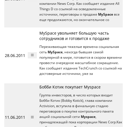
компании News Corp. Как сообщает издание All
Things D со ссылкой на осведомленные
источники, переговоры о продаже
MySpace
все
еще продолжаются, но окончательное со
MySpace увольняет большую часть
сотрудников и готовится к продаже
Переживающая тяжелые времена социальная
сеть
MySpace
, некогда бывшая самой
28.06.2011
популярной в мире, готовится в скором времени
провести очередное масштабное сокращение.
Как сообщает издание TechCrunch со ссылкой на
достоверные источники, уже за
Бобби Котик покупает Myspace
Группа инвесторов, в число которых входит
Бобби Котик (Bobby Kotick), глава компании
Activision, вступила в финальную стадию
переговоров о покупке контрольного пакета
11.06.2011
акций социальной сети
Myspace
,
принадлежащей пока корпорации News Corp.Как