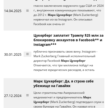
гласно заключению окружного суда США от 2024
14.04.2025
г., внутренние коммуникации показывают, что
до 2012 г.
Марк Цукерберг
(Mark Zuckerberg)
нервничал из-за Instagram. Он описывал
Facebook как очень от
Цукерберг заплатит Трампу $25 млн за
блокировку аккаунтов в Facebook** и
Instagram***
публично признавать свою вину. Instagram -
30.01.2025
Mark Zuckerberg Главный исполнительный
директор Facebook
Марк Цукерберг
Отмечается, что три миллиона пойдут на
покрытие юридических расходов, а осталь
Марк Цукерберг: Да, я строю себе
убежище на Гавайях
Цели строительства Американский
27.12.2024
медиамагнат и предприниматель
Марк
Цукерберг
(Mark Zuckerberg) подтвердил слухи о
своем бункере на Гавайях. Он назвал его в