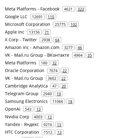
Meta Platforms - Facebook
4621
323
Google LLC
12691
110
Microsoft Corporation
25775
102
Apple Inc
13156
71
X Corp - Twitter
2938
64
Amazon Inc - Amazon.com
3277
46
VK - Mail.ru Group - ВКонтакте
4964
35
Meta Platforms
180
32
Oracle Corporation
7074
22
VK - Mail.ru Group
3602
22
Cambridge Analytica
47
20
Telegram Group
2940
19
Samsung Electronics
11066
18
OpenAI
543
13
Nvidia Corp
4003
13
Yandex - Яндекс
9216
13
HTC Corporation
1512
13