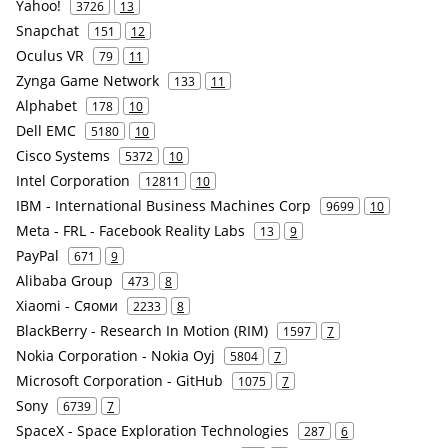
Yahoo!
3726
13
Snapchat
151
12
Oculus VR
79
11
Zynga Game Network
133
11
Alphabet
178
10
Dell EMC
5180
10
Cisco Systems
5372
10
Intel Corporation
12811
10
IBM - International Business Machines Corp
9699
10
Meta - FRL - Facebook Reality Labs
13
9
PayPal
671
9
Alibaba Group
473
8
Xiaomi - Сяоми
2233
8
BlackBerry - Research In Motion (RIM)
1597
7
Nokia Corporation - Nokia Oyj
5804
7
Microsoft Corporation - GitHub
1075
7
Sony
6739
7
SpaceX - Space Exploration Technologies
287
6