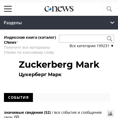
Разделы
Индексная книга (каталог)
CNews
*
Все категории
199231
▼
Получите все материалы
CNews по ключевому слову
Zuckerberg Mark
Цукерберг Марк
СОБЫТИЯ
значимые сведения (52)
/
все события и сообщения
(369)