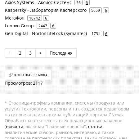
Axios Systems - Аксиос Системс
56
6
Kaspersky - Лаборатория Касперского
5659
6
МегаФон
10742
6
Lenovo Group
2447
6
Gen Digital - NortonLifeLock (Symantec)
1731
6
1
2
3
>
Последняя
КОРОТКАЯ ССЫЛКА
2117
* Страница-профиль компании, системы (продукта или
услуги), технологии, персоны и т.п. создается редактором
на основе анализа архива публикаций портала CNews.
Обрабатываются тексты всех редакционных разделов
(
новости
, включая "Главные новости",
статьи
,
аналитические обзоры рынков, интервью, а также
содержание партнёрских проектов). Таким образом, чем