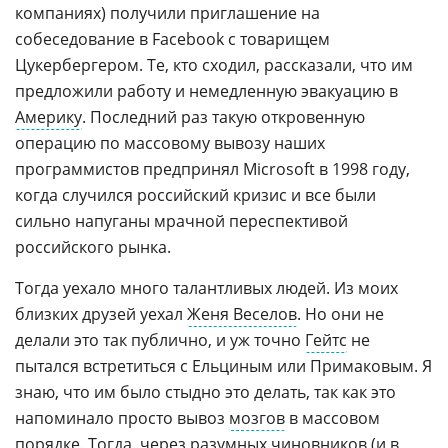
компаниях) получили приглашение на
собеседование в Facebook с товарищем
Цукербергером. Те, кто сходил, рассказали, что им
предложили работу и немедленную эвакуацию в
Америку
. Последний раз такую откровенную
операцию по массовому вывозу наших
программистов предпринял Microsoft в 1998 году,
когда случился российский кризис и все были
сильно напуганы мрачной переспективой
российского рынка.
Тогда уехало много талантливых людей. Из моих
близких друзей уехал
Женя Веселов
. Но они не
делали это так публично, и уж точно
Гейтс
не
пытался встретиться с Ельциным или Примаковым. Я
знаю, что им было стыдно это делать, так как это
напоминало просто вывоз
мозгов
в массовом
порядке. Тогда, через разумных
чиновников
(и в