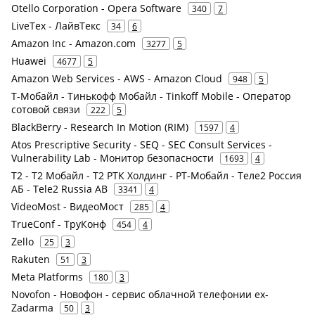
Otello Corporation - Opera Software
340
7
LiveTex - ЛайвТекс
34
6
Amazon Inc - Amazon.com
3277
5
Huawei
4677
5
Amazon Web Services - AWS - Amazon Cloud
948
5
Т-Мобайл - Тинькофф Мобайл - Tinkoff Mobile - Оператор
сотовой связи
222
5
BlackBerry - Research In Motion (RIM)
1597
4
Atos Prescriptive Security - SEQ - SEC Consult Services -
Vulnerability Lab - Монитор безопасности
1693
4
Т2 - Т2 Мобайл - Т2 РТК Холдинг - РТ-Мобайл - Теле2 Россия
АБ - Tele2 Russia AB
3341
4
VideoMost - ВидеоМост
285
4
TrueConf - ТруКонф
454
4
Zello
25
3
Rakuten
51
3
Meta Platforms
180
3
Novofon - Новофон - сервис облачной телефонии ex-
Zadarma
50
3