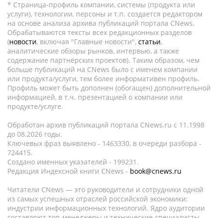
* Страница-профиль компании, системы (продукта или
услуги), технологии, персоны и т.п. создается редактором
на основе анализа архива публикаций портала CNews.
Обрабатываются тексты всех редакционных разделов
(
новости
, включая "Главные новости",
статьи
,
аналитические обзоры рынков, интервью, а также
содержание партнёрских проектов). Таким образом, чем
больше публикаций на CNews было с именем компании
или продукта/услуги, тем более информативен профиль.
Профиль может быть дополнен (обогащен) дополнительной
информацией, в т.ч. презентацией о компании или
продукте/услуге.
Обработан архив публикаций портала CNews.ru c 11.1998
до 08.2026 годы.
Ключевых фраз выявлено - 1463330, в очереди разбора -
724415.
Создано именных указателей - 199231.
Редакция Индексной книги CNews -
book@cnews.ru
Читатели CNews — это руководители и сотрудники одной
из самых успешных отраслей российской экономики:
индустрии информационных технологий. Ядро аудитории
составляют топ-менеджеры и технические специалисты