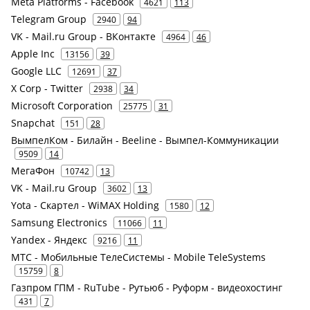
Meta Platforms - Facebook
4621
113
Telegram Group
2940
94
VK - Mail.ru Group - ВКонтакте
4964
46
Apple Inc
13156
39
Google LLC
12691
37
X Corp - Twitter
2938
34
Microsoft Corporation
25775
31
Snapchat
151
28
ВымпелКом - Билайн - Beeline - Вымпел-Коммуникации
9509
14
МегаФон
10742
13
VK - Mail.ru Group
3602
13
Yota - Скартел - WiMAX Holding
1580
12
Samsung Electronics
11066
11
Yandex - Яндекс
9216
11
МТС - Мобильные ТелеСистемы - Mobile TeleSystems
15759
8
Газпром ГПМ - RuTube - Рутьюб - Руформ - видеохостинг
431
7