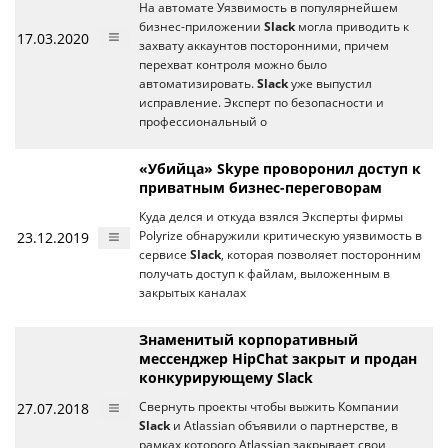
На автомате Уязвимость в популярнейшем
бизнес-приложении
Slack
могла приводить к
17.03.2020
захвату аккаунтов посторонними, причем
перехват контроля можно было
автоматизировать.
Slack
уже выпустил
исправление. Эксперт по безопасности и
профессиональный о
«Убийца» Skype проворонил доступ к
приватным бизнес-переговорам
Куда делся и откуда взялся Эксперты фирмы
23.12.2019
Polyrize обнаружили критическую уязвимость в
сервисе
Slack
, которая позволяет посторонним
получать доступ к файлам, выложенным в
закрытых каналах
Знаменитый корпоративный
мессенджер HipChat закрыт и продан
конкурирующему Slack
27.07.2018
Свернуть проекты чтобы выжить Компании
Slack
и Atlassian объявили о партнерстве, в
рамках которого Atlassian закрывает свои