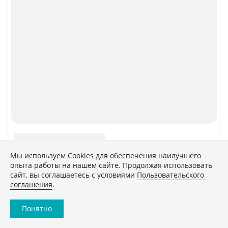
Сетевое издание «CNews» («СиНьюс»)
зарегистрировано Федеральной службой по надзору в
сфере связи, информационных технологий и массовых
коммуникаций 09.11.2018 за номером Эл № ФС77 –
74283
Мы используем Сookies для обеспечения наилучшего
опыта работы на нашем сайте. Продолжая использовать
сайт, вы соглашаетесь с условиями
Пользовательского
соглашения
.
Понятно