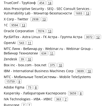
TrueConf - ТруКонф
454
14
Atos Prescriptive Security - SEQ - SEC Consult Services -
Vulnerability Lab - Монитор безопасности
1693
13
X Corp - Twitter
2938
13
1С
9594
13
Oracle Corporation
7074
13
РусБИТех - Astra Linux - ГК Астра - Группа Астра
3072
12
OpenAI
543
11
МТС Линк - Вебинар.ру - Webinar.ru - Webinar Group -
Вебинар Технологии
634
11
Zendesk
39
10
Box inc - box.com - box.net
375
10
IBM - International Business Machines Corp
9699
10
МТС - Мобильные ТелеСистемы - Mobile TeleSystems
15759
9
Adobe Figma
73
8
Kaspersky - Лаборатория Касперского
5659
8
IVA Technologies - ИВА - ИВКС
363
7
Runscope
7
7