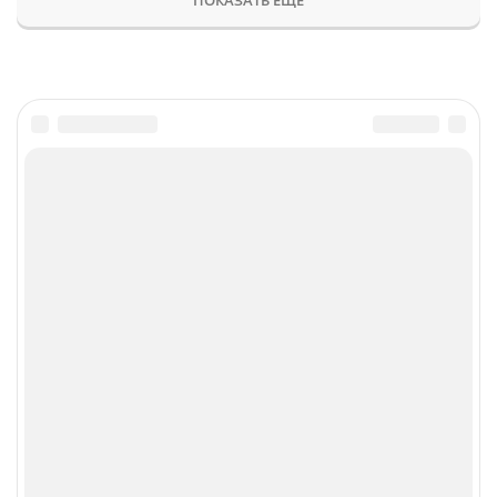
Главное
Популярное
Новости
Конференции
Аналитика
Специальные проекты
Рейтинги
Маркет
Обзоры
Техника
Архив
ТВ
Печатные издания
CNews
Соцсети
Об издании
Max