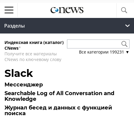
Разделы
Индексная книга (каталог)
CNews
*
Все категории
199231
▼
Получите все материалы
CNews по ключевому слову
Slack
Мессенджер
Searchable Log of All Conversation and
Knowledge
Журнал бесед и данных с функцией
поиска