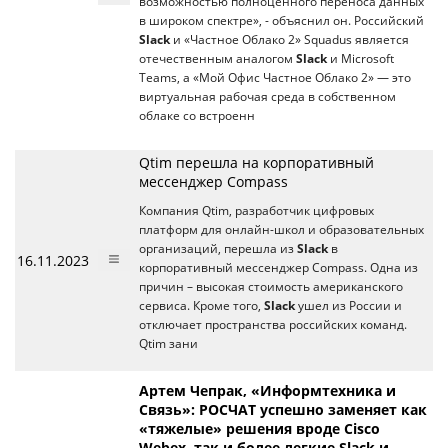
возможностью полноценного переноса данных
в широком спектре», - объяснил он. Российский
Slack
и «Частное Облако 2» Squadus является
отечественным аналогом
Slack
и Microsoft
Teams, а «Мой Офис Частное Облако 2» — это
виртуальная рабочая среда в собственном
облаке со встроенн
Qtim перешла на корпоративный
мессенджер Compass
Компания Qtim, разработчик цифровых
платформ для онлайн-школ и образовательных
организаций, перешла из
Slack
в
16.11.2023
корпоративный мессенджер Compass. Одна из
причин – высокая стоимость американского
сервиса. Кроме того,
Slack
ушел из России и
отключает пространства российских команд.
Qtim зани
Артем Чепрак, «Информтехника и
Связь»: РОСЧАТ успешно заменяет как
«тяжелые» решения вроде Cisco
Webex, так и более легкие Slack и