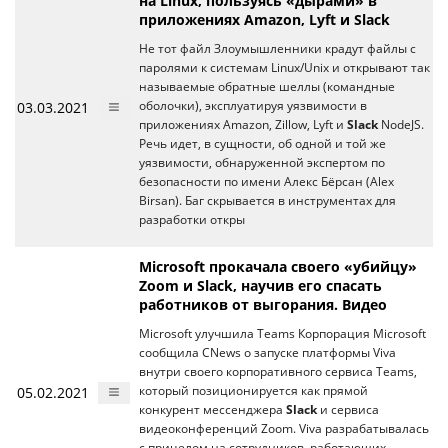
на Linux, пользуясь «дырами» в
приложениях Amazon, Lyft и Slack
Не тот файл Злоумышленники крадут файлы с
паролями к системам Linux/Unix и открывают так
называемые обратные шеллы (командные
03.03.2021
оболочки), эксплуатируя уязвимости в
приложениях Amazon, Zillow, Lyft и
Slack
NodeJS.
Речь идет, в сущности, об одной и той же
уязвимости, обнаруженной экспертом по
безопасности по имени Алекс Бёрсан (Alex
Birsan). Баг скрывается в инструментах для
разработки откры
Microsoft прокачала своего «убийцу»
Zoom и Slack, научив его спасать
работников от выгорания. Видео
Microsoft улучшила Teams Корпорация Microsoft
сообщила CNews о запуске платформы Viva
внутри своего корпоративного сервиса Teams,
05.02.2021
который позиционируется как прямой
конкурент мессенджера
Slack
и сервиса
видеоконференций Zoom. Viva разрабатывалась
с прицелом на сотрудников, работающих