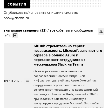
СОБЫТИЯ
Опубликовать/исправить описание системы —
book@cnews.ru
значимые сведения (32)
/
все события и сообщения
(249)
GitHub стремительно теряет
независимость. Microsoft загоняет его
сервера в облако Azure и
пересаживает сотрудников с
мессенджера Slack на Teams
oft не ограничится включением в
подразделение CoreAI и миграцией
09.10.2025
инфраструктуры в облако Azure. Уже сейчас
сотрудникам сервиса настоятельно
рекомендуют переходить на корпоративный
мессенджер Teams со
Slack
, который c 2020 г.
принадлежит Salesforce и напрямую
конкурирует с продуктом Microsoft. Это якобы
способствует упрощению коммуникаций между