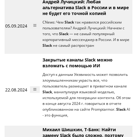
Андрей Лучицкий: Любая
альтернатива Slack в России и в мире
не будет его точной копией
CNews: Чем
Slack
так нравился российским
05.09.2024
пользователям? Андрей Лучицкий: Начнем с
того, что
Slack
— не самый популярный
корпоративный мессенджер в России. И в мире
Slack
не самый распростран
Закрытые каналы Slack можно
взломать с помощью ИИ
Доступ к данным Уязвимость может позволить
злоумышленникам украсть все, что
пользователь размещает в приватном канале
22.08.2024
Slack
, манипулируя языковой моделью,
используемой для генерации контента. Об этом
в конце августа 2024 г. говориться в отчете
опубликованном на сайте Promptarmor.
Slack
AI
- это функция,
Михаил Шишкин, Т-Банк: Найти
замену Slack было сложно, поэтому