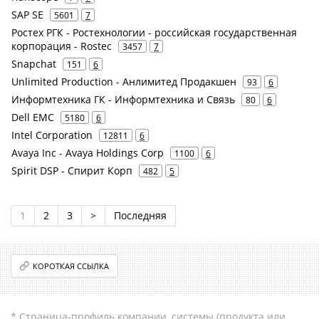
SAP SE
5601
7
Ростех РГК - Ростехнологии - российская государственная
корпорация - Rostec
3457
7
Snapchat
151
6
Unlimited Production - Анлимитед Продакшен
93
6
Информтехника ГК - Информтехника и Связь
80
6
Dell EMC
5180
6
Intel Corporation
12811
6
Avaya Inc - Avaya Holdings Corp
1100
6
Spirit DSP - Спирит Корп
482
5
1
2
3
>
Последняя
КОРОТКАЯ ССЫЛКА
* Страница-профиль компании, системы (продукта или